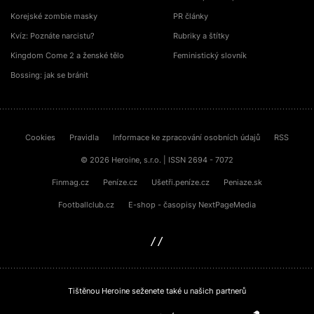
Korejské zombie masky
PR články
Kvíz: Poznáte narcistu?
Rubriky a štítky
Kingdom Come 2 a ženské tělo
Feministický slovník
Bossing: jak se bránit
Cookies
Pravidla
Informace ke zpracování osobních údajů
RSS
© 2026 Heroine, s.r.o. | ISSN 2694 - 7072
Finmag.cz
Peníze.cz
Ušetři.peníze.cz
Peniaze.sk
Footballclub.cz
E-shop - časopisy NextPageMedia
sinfin.digital
Tištěnou Heroine seženete také u našich partnerů