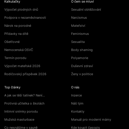
Kalkulačky
O čem se mluví
Výpočet plodných dnů
Sexuální obtěžování
Podpora v nezaměstnanosti
Narcismus
Nárok na porodné
Mateřství
Přídavky na dítě
Feminismus
Ošetřovné
Sexualita
Nemocenská OSVČ
Body shaming
Termín porodu
Polyamorie
Výpočet mateřské 2026
Duševní zdraví
Rodičovský příspěvek 2026
Ženy v politice
Top články
O nás
A jak se těší tatínek? Není…
Inzerce
Protivná učitelka o školách
Náš tým
Intimní snímky porodu
Kontakty
Mužská masturbace
Manuál pro moderní mámy
Co nesnášíme v sauně
Kde koupit časopis