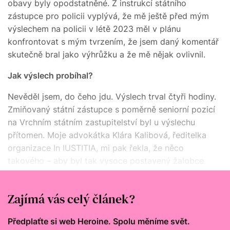
obavy byly opodstatněné. Z instrukcí státního
zástupce pro policii vyplývá, že mě ještě před mým
výslechem na policii v létě 2023 měl v plánu
konfrontovat s mým tvrzením, že jsem daný komentář
skutečně bral jako výhrůžku a že mě nějak ovlivnil.
Jak výslech probíhal?
Nevěděl jsem, do čeho jdu. Výslech trval čtyři hodiny.
Zmiňovaný státní zástupce s poměrně seniorní pozicí
na Vrchním státním zastupitelství byl u výslechu
přítomen. Moje advokátka Klára Kalibová, ředitelka
organizace In IUSTITIA, mi pak řekla, že něco
takového – aby byl tak vysoce postavený žalobce
u výslechu – se jí za patnáct let právní praxe ještě
nestalo.
Zajímá vás celý článek?
Předplaťte si web Heroine. Spolu měníme svět.