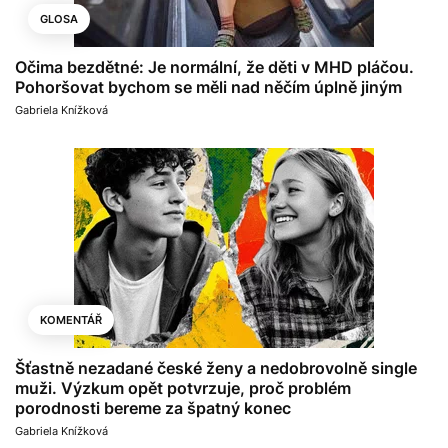
GLOSA
Očima bezdětné: Je normální, že děti v MHD pláčou.
Pohoršovat bychom se měli nad něčím úplně jiným
Gabriela Knížková
KOMENTÁŘ
Šťastně nezadané české ženy a nedobrovolně single
muži. Výzkum opět potvrzuje, proč problém
porodnosti bereme za špatný konec
Gabriela Knížková