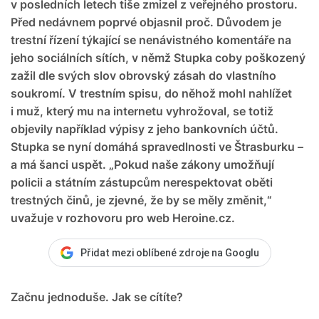
v posledních letech tiše zmizel z veřejného prostoru.
Před nedávnem poprvé objasnil proč. Důvodem je
trestní řízení týkající se nenávistného komentáře na
jeho sociálních sítích, v němž Stupka coby poškozený
zažil dle svých slov obrovský zásah do vlastního
soukromí. V trestním spisu, do něhož mohl nahlížet
i muž, který mu na internetu vyhrožoval, se totiž
objevily například výpisy z jeho bankovních účtů.
Stupka se nyní domáhá spravedlnosti ve Štrasburku –
a má šanci uspět. „Pokud naše zákony umožňují
policii a státním zástupcům nerespektovat oběti
trestných činů, je zjevné, že by se měly změnit,“
uvažuje v rozhovoru pro web Heroine.cz.
Přidat mezi oblíbené zdroje na Googlu
Začnu jednoduše. Jak se cítíte?