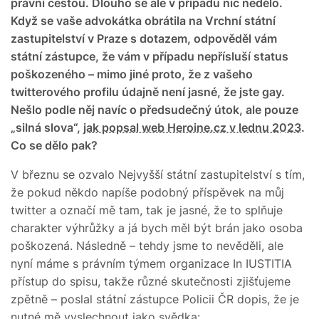
právní cestou. Dlouho se ale v případu nic nedělo.
Když se vaše advokátka obrátila na Vrchní státní
zastupitelství v Praze s dotazem, odpověděl vám
státní zástupce, že vám v případu nepřísluší status
poškozeného – mimo jiné proto, že z vašeho
twitterového profilu údajně není jasné, že jste gay.
Nešlo podle něj navíc o předsudečný útok, ale pouze
„silná slova
“
,
jak popsal web Heroine.cz v lednu 2023
.
Co se dělo pak?
V březnu se ozvalo Nejvyšší státní zastupitelství s tím,
že pokud někdo napíše podobný příspěvek na můj
twitter a označí mě tam, tak je jasné, že to splňuje
charakter výhrůžky a já bych měl být brán jako osoba
poškozená. Následně – tehdy jsme to nevěděli, ale
nyní máme s právním týmem organizace In IUSTITIA
přístup do spisu, takže různé skutečnosti zjišťujeme
zpětně – poslal státní zástupce Policii ČR dopis, že je
nutné mě vyslechnout jako svědka: