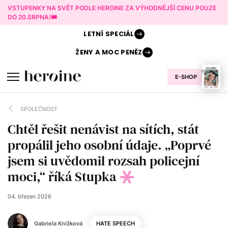
VSTUPENKY NA SVĚT PODLE HEROINE ZA VÝHODNĚJŠÍ CENU POUZE
DO 20.SRPNA!🎟️
LETNÍ
SPECIÁL
ŽENY A
MOC PENĚZ
E-SHOP
SPOLEČNOST
Chtěl řešit nenávist na sítích, stát
propálil jeho osobní údaje. „Poprvé
jsem si uvědomil rozsah policejní
moci,“ říká Stupka
04. březen 2026
Gabriela Knížková
HATE SPEECH