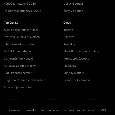
Výpočet mateřské 2026
Duševní zdraví
Rodičovský příspěvek 2026
Ženy v politice
Top články
O nás
A jak se těší tatínek? Není…
Inzerce
Protivná učitelka o školách
Náš tým
Intimní snímky porodu
Kontakty
Mužská masturbace
Manuál pro moderní mámy
Co nesnášíme v sauně
Kde koupit časopis
Korejské zombie masky
PR články
Kvíz: Poznáte narcistu?
Rubriky a štítky
Kingdom Come 2 a ženské tělo
Feministický slovník
Bossing: jak se bránit
Cookies
Pravidla
Informace ke zpracování osobních údajů
RSS