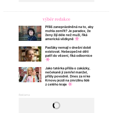
výběr redakce
Příliš zaneprázdněná na to, aby
mohla zemřít? Je paradox, že
ženy žijí déle než muži, říká
americká vědkyně
Pasťáky nemají v dnešní době
existovat. Nebezpečné děti
patří do vězení, říká odbornice
Jako tatérka přišla o zakázky,
nečekaně jí zemřel manžel,
přišly povodně. Dnes za ní ke
Krnovu jezdí na zmrzlinu lidé
z celého kraje