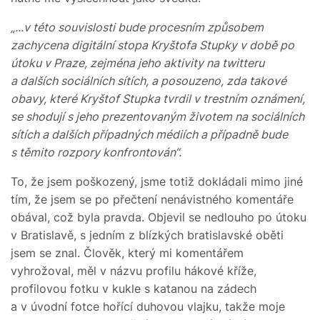
„...v této souvislosti bude procesním způsobem
zachycena digitální stopa Kryštofa Stupky v době po
útoku v Praze, zejména jeho aktivity na twitteru
a dalších sociálních sítích, a posouzeno, zda takové
obavy, které Kryštof Stupka tvrdil v trestním oznámení,
se shodují s jeho prezentovaným životem na sociálních
sítích a dalších případných médiích a případně bude
s těmito rozpory konfrontován“.
To, že jsem poškozený, jsme totiž dokládali mimo jiné
tím, že jsem se po přečtení nenávistného komentáře
obával, což byla pravda. Objevil se nedlouho po útoku
v Bratislavě, s jedním z blízkých bratislavské oběti
jsem se znal. Člověk, který mi komentářem
vyhrožoval, měl v názvu profilu hákové kříže,
profilovou fotku v kukle s katanou na zádech
a v úvodní fotce hořící duhovou vlajku, takže moje