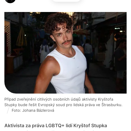
Případ zveřejnění citlivých osobních údajů aktivisty Kryštofa
Stupky bude řešit Evropský soud pro lidská práva ve Štrasburku.
Foto: Johana Bázlerová
Aktivista za práva LGBTQ+ lidí Kryštof Stupka