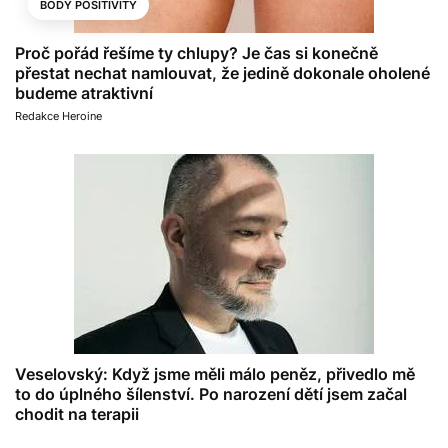
BODY POSITIVITY
Proč pořád řešíme ty chlupy? Je čas si konečně
přestat nechat namlouvat, že jedině dokonale oholené
budeme atraktivní
Redakce Heroine
Veselovský: Když jsme měli málo peněz, přivedlo mě
to do úplného šílenství. Po narození dětí jsem začal
chodit na terapii