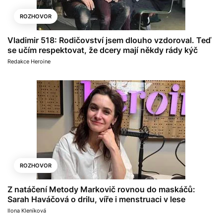
ROZHOVOR
Vladimir 518: Rodičovství jsem dlouho vzdoroval. Teď
se učím respektovat, že dcery mají někdy rády kýč
Redakce Heroine
ROZHOVOR
Z natáčení Metody Markovič rovnou do maskáčů:
Sarah Haváčová o drilu, víře i menstruaci v lese
Ilona Kleníková