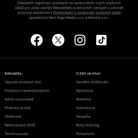
Odesláním registrace souhlasím se zpracováním svých osobních
údajů pro účely zasílání Newsletteru a servisních kampaní a zároveň
potvrzuji seznámení s
Podmínkami o zpracování osobních údajů
společností Next Page Media s.r.o. a Heroine s.r.o.
Kalkulačky
O čem se mluví
Výpočet plodných dnů
Sexuální obtěžování
Podpora v nezaměstnanosti
Narcismus
Nárok na porodné
Mateřství
Přídavky na dítě
Feminismus
Ošetřovné
Sexualita
Nemocenská OSVČ
Body shaming
Termín porodu
Polyamorie