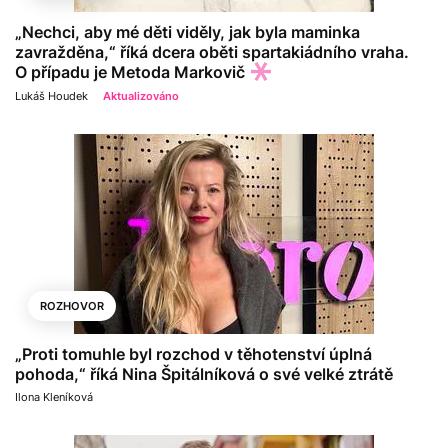
„Nechci, aby mé děti viděly, jak byla maminka
zavražděna,“ říká dcera oběti spartakiádního vraha.
O případu je Metoda Markovič
Lukáš Houdek
Aktualizováno
ROZHOVOR
„Proti tomuhle byl rozchod v těhotenství úplná
pohoda,“ říká Nina Špitálníková o své velké ztrátě
Ilona Kleníková