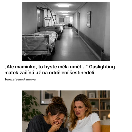
„Ale maminko, to byste měla umět...“ Gaslighting
matek začíná už na oddělení šestinedělí
Tereza Semotamová