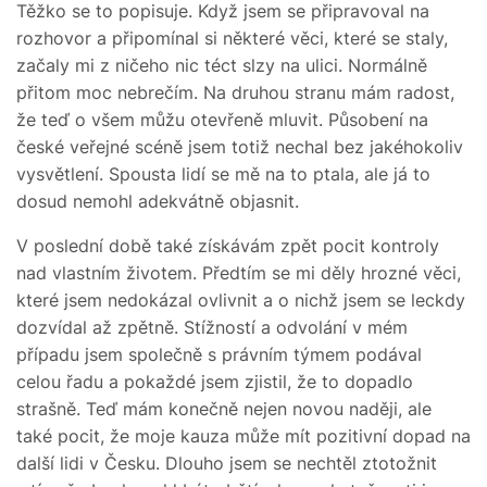
Těžko se to popisuje. Když jsem se připravoval na
rozhovor a připomínal si některé věci, které se staly,
začaly mi z ničeho nic téct slzy na ulici. Normálně
přitom moc nebrečím. Na druhou stranu mám radost,
že teď o všem můžu otevřeně mluvit. Působení na
české veřejné scéně jsem totiž nechal bez jakéhokoliv
vysvětlení. Spousta lidí se mě na to ptala, ale já to
dosud nemohl adekvátně objasnit.
V poslední době také získávám zpět pocit kontroly
nad vlastním životem. Předtím se mi děly hrozné věci,
které jsem nedokázal ovlivnit a o nichž jsem se leckdy
dozvídal až zpětně. Stížností a odvolání v mém
případu jsem společně s právním týmem podával
celou řadu a pokaždé jsem zjistil, že to dopadlo
strašně. Teď mám konečně nejen novou naději, ale
také pocit, že moje kauza může mít pozitivní dopad na
další lidi v Česku. Dlouho jsem se nechtěl ztotožnit