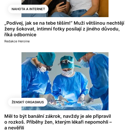
NAHOTA A INTERNET
„Podívej, jak se na tebe těším!“ Muži většinou nechtějí
ženy šokovat, intimní fotky posílají z jiného důvodu,
říká odbornice
Redakce Heroine
ŽENSKÝ ORGASMUS
Měl to být banální zákrok, navždy je ale připravil
o rozkoš. Příběhy žen, kterým lékaři nepomohli –
a nevěřili