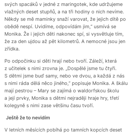
svých spacáků v jedné z maringotek, kde udržujeme
vlažných deset stupňů, a na tři hodiny o nich nevíme.
Někdy se mě maminky snaží varovat, že jejich dítě po
obědě nespí. Uvidíme, odpovídám jim,“ usmívá se
Monika. Že i jejich děti nakonec spí, si vysvětluje tím,
že za den ujdou až pět kilometrů. A nemocné jsou jen
zřídka.
Po odpočinku si děti hrají nebo tvoří. Záleží, která
z učitelek s nimi zrovna je. „Dospělé jsme tu čtyři.
S dětmi jsme buď samy, nebo ve dvou, a každá z nás
s nimi ráda dělá něco jiného,“ popisuje Monika. A škálu
mají pestrou – Mary se zajímá o waldorfskou školu
a její prvky, Monika s dětmi nejraději hraje hry, třetí
kolegyně s nimi zase většinu času tvoří.
Ještě že to nevidím
V letních měsících pobíhá po tamních kopcích deset