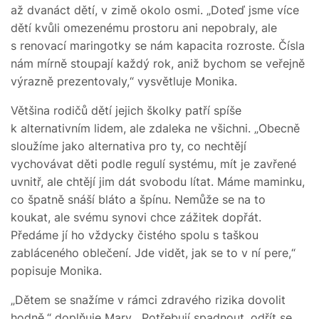
až dvanáct dětí, v zimě okolo osmi. „Doteď jsme více
dětí kvůli omezenému prostoru ani nepobraly, ale
s renovací maringotky se nám kapacita rozroste. Čísla
nám mírně stoupají každý rok, aniž bychom se veřejně
výrazně prezentovaly,“ vysvětluje Monika.
Většina rodičů dětí jejich školky patří spíše
k alternativním lidem, ale zdaleka ne všichni. „Obecně
sloužíme jako alternativa pro ty, co nechtějí
vychovávat děti podle regulí systému, mít je zavřené
uvnitř, ale chtějí jim dát svobodu lítat. Máme maminku,
co špatně snáší bláto a špínu. Nemůže se na to
koukat, ale svému synovi chce zážitek dopřát.
Předáme jí ho vždycky čistého spolu s taškou
zabláceného oblečení. Jde vidět, jak se to v ní pere,“
popisuje Monika.
„Dětem se snažíme v rámci zdravého rizika dovolit
hodně,“ doplňuje Mary. „Potřebují spadnout, odřít se