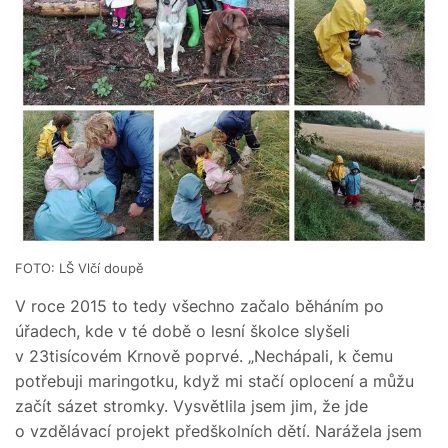
FOTO: LŠ Vlčí doupě
V roce 2015 to tedy všechno začalo běháním po
úřadech, kde v té době o lesní školce slyšeli
v 23tisícovém Krnově poprvé. „Nechápali, k čemu
potřebuji maringotku, když mi stačí oplocení a můžu
začít sázet stromky. Vysvětlila jsem jim, že jde
o vzdělávací projekt předškolních dětí. Narážela jsem