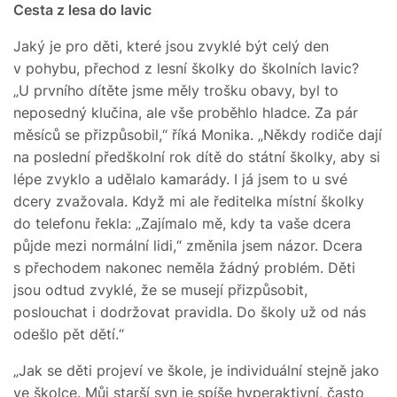
Cesta z lesa do lavic
Jaký je pro děti, které jsou zvyklé být celý den
v pohybu, přechod z lesní školky do školních lavic?
„U prvního dítěte jsme měly trošku obavy, byl to
neposedný klučina, ale vše proběhlo hladce. Za pár
měsíců se přizpůsobil,“ říká Monika. „Někdy rodiče dají
na poslední předškolní rok dítě do státní školky, aby si
lépe zvyklo a udělalo kamarády. I já jsem to u své
dcery zvažovala. Když mi ale ředitelka místní školky
do telefonu řekla: „Zajímalo mě, kdy ta vaše dcera
půjde mezi normální lidi,“ změnila jsem názor. Dcera
s přechodem nakonec neměla žádný problém. Děti
jsou odtud zvyklé, že se musejí přizpůsobit,
poslouchat i dodržovat pravidla. Do školy už od nás
odešlo pět dětí.“
„Jak se děti projeví ve škole, je individuální stejně jako
ve školce. Můj starší syn je spíše hyperaktivní, často