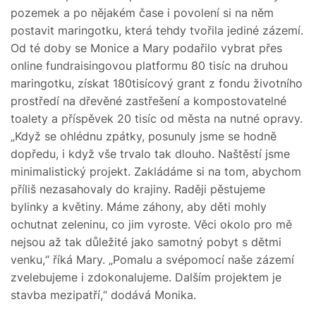
pozemek a po nějakém čase i povolení si na něm
postavit maringotku, která tehdy tvořila jediné zázemí.
Od té doby se Monice a Mary podařilo vybrat přes
online fundraisingovou platformu 80 tisíc na druhou
maringotku, získat 180tisícový grant z fondu životního
prostředí na dřevěné zastřešení a kompostovatelné
toalety a příspěvek 20 tisíc od města na nutné opravy.
„Když se ohlédnu zpátky, posunuly jsme se hodně
dopředu, i když vše trvalo tak dlouho. Naštěstí jsme
minimalistický projekt. Zakládáme si na tom, abychom
příliš nezasahovaly do krajiny. Raději pěstujeme
bylinky a květiny. Máme záhony, aby děti mohly
ochutnat zeleninu, co jim vyroste. Věci okolo pro mě
nejsou až tak důležité jako samotný pobyt s dětmi
venku,“ říká Mary. „Pomalu a svépomocí naše zázemí
zvelebujeme i zdokonalujeme. Dalším projektem je
stavba mezipatří,“ dodává Monika.