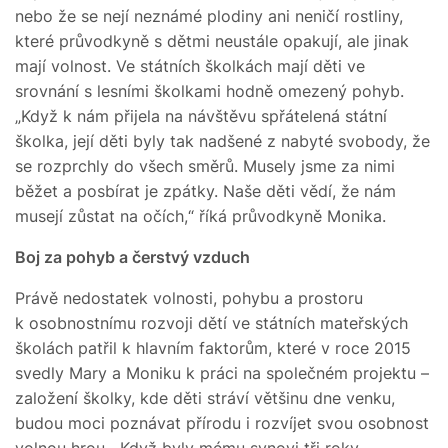
nebo že se nejí neznámé plodiny ani neničí rostliny,
které průvodkyně s dětmi neustále opakují, ale jinak
mají volnost. Ve státních školkách mají děti ve
srovnání s lesními školkami hodně omezený pohyb.
„Když k nám přijela na návštěvu spřátelená státní
školka, její děti byly tak nadšené z nabyté svobody, že
se rozprchly do všech směrů. Musely jsme za nimi
běžet a posbírat je zpátky. Naše děti vědí, že nám
musejí zůstat na očích,“ říká průvodkyně Monika.
Boj za pohyb a čerstvý vzduch
Právě nedostatek volnosti, pohybu a prostoru
k osobnostnímu rozvoji dětí ve státních mateřských
školách patřil k hlavním faktorům, které v roce 2015
svedly Mary a Moniku k práci na společném projektu –
založení školky, kde děti stráví většinu dne venku,
budou moci poznávat přírodu i rozvíjet svou osobnost
volnou hrou. „Když byly mému synovi tři roky,