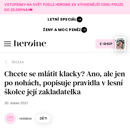
VSTUPENKY NA SVĚT PODLE HEROINE ZA VÝHODNĚJŠÍ CENU POUZE
DO 20.SRPNA!🎟️
LETNÍ
SPECIÁL
ŽENY A
MOC PENĚZ
E-SHOP
ŠKOLKA
Chcete se mlátit klacky? Ano, ale jen
po nohách, popisuje pravidla v lesní
školce její zakladatelka
30. duben 2021
redakce
DĚTI