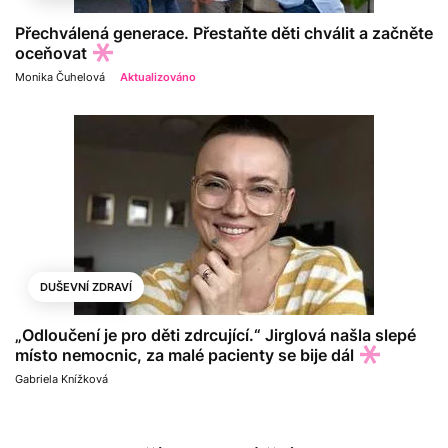
Přechválená generace. Přestaňte děti chválit a začněte
oceňovat
Monika Čuhelová
Aktualizováno
DUŠEVNÍ ZDRAVÍ
„Odloučení je pro děti zdrcující.“ Jirglová našla slepé
místo nemocnic, za malé pacienty se bije dál
Gabriela Knížková