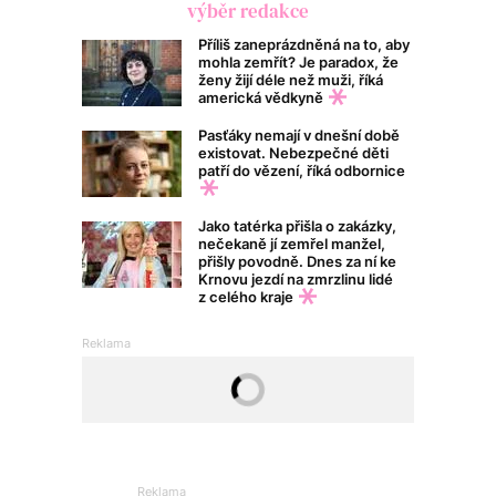
výběr redakce
Příliš zaneprázdněná na to, aby
mohla zemřít? Je paradox, že
ženy žijí déle než muži, říká
americká vědkyně
Pasťáky nemají v dnešní době
existovat. Nebezpečné děti
patří do vězení, říká odbornice
Jako tatérka přišla o zakázky,
nečekaně jí zemřel manžel,
přišly povodně. Dnes za ní ke
Krnovu jezdí na zmrzlinu lidé
z celého kraje