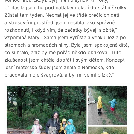
přihlásila jsem ho pod nátlakem okolí do státní školky.
Zůstal tam týden. Nechat jej ve třídě brečících dětí
a stresovém prostředí jsem necítila jako správné
rozhodnutí, i když vím, že začátky bývají složité,“
vzpomíná Mary. „Sama jsem vyrůstala venku, lezla po
stromech a hromadách hlíny. Byla jsem spokojené dítě,
co si hrálo, aniž by mě pořád někdo okřikoval. Tuto
zkušenost jsem chtěla dopřát i svým dětem. Koncept
lesní mateřské školy jsem znala z Německa, kde
pracovala moje švagrová, a byl mi velmi blízký.“