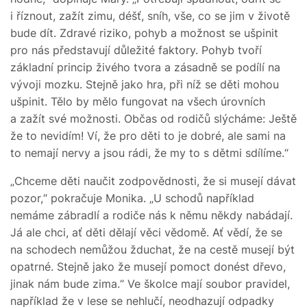
i říznout, zažít zimu, déšť, sníh, vše, co se jim v životě
bude dít. Zdravé riziko, pohyb a možnost se ušpinit
pro nás představují důležité faktory. Pohyb tvoří
základní princip živého tvora a zásadně se podílí na
vývoji mozku. Stejně jako hra, při níž se děti mohou
ušpinit. Tělo by mělo fungovat na všech úrovních
a zažít své možnosti. Občas od rodičů slýcháme: Ještě
že to nevidím! Ví, že pro děti to je dobré, ale sami na
to nemají nervy a jsou rádi, že my to s dětmi sdílíme.“
„Chceme děti naučit zodpovědnosti, že si musejí dávat
pozor,“ pokračuje Monika. „U schodů například
nemáme zábradlí a rodiče nás k němu někdy nabádají.
Já ale chci, ať děti dělají věci vědomě. Ať vědí, že se
na schodech nemůžou žduchat, že na cestě musejí být
opatrné. Stejně jako že musejí pomoct donést dřevo,
jinak nám bude zima.“ Ve školce mají soubor pravidel,
například že v lese se nehlučí, neodhazují odpadky