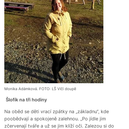
Monika Adámková. FOTO: LŠ Vlčí doupě
Šlofík na tři hodiny
Na oběd se děti vrací zpátky na „základnu“, kde
poobědvají a spokojeně zalehnou. „Po jídle jim
zčervenají tváře a už se jim klíží oči. Zalezou si do