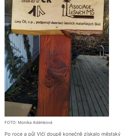
FOTO: Monika Adámková
Po roce a půl Vlčí doupě konečně získalo městský