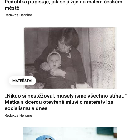
Pedofilka popisuje, jak se jí žije na malém českém
městě
Redakce Heroine
MATEŘSTVÍ
„Nikdo si nestěžoval, musely jsme všechno stíhat.“
Matka s dcerou otevřeně mluví o mateřství za
socialismu a dnes
Redakce Heroine