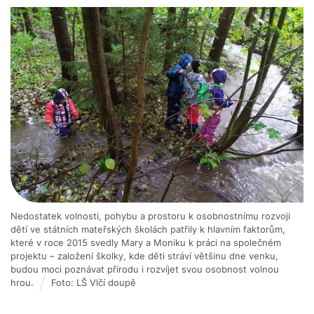
Nedostatek volnosti, pohybu a prostoru k osobnostnímu rozvoji
dětí ve státních mateřských školách patřily k hlavním faktorům,
které v roce 2015 svedly Mary a Moniku k práci na společném
projektu – založení školky, kde děti stráví většinu dne venku,
budou moci poznávat přírodu i rozvíjet svou osobnost volnou
hrou.
Foto: LŠ Vlčí doupě