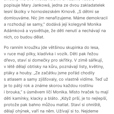
popisuje Mary Jankowá, jedna ze dvou zakladatelek
lesní školky v hornoslezském Krnově. „S dětmi se
domlouváme. Nic jim nenařizujeme. Máme demokracii
a rozhodují se samy,“ dodává její kolegyně Monika
Adámková a vysvětluje, že děti nenutí a nechávají na
nich, co budou dělat.
Po ranním kroužku jde většinou skupinka do lesa,
v ruce mají pilky, kladívka i vozík. Děti pak řežou
dřevo, staví si domečky pro skřítky. V zimě sáňkují,
v létě dělají obtisky na kůru, poznávají listy, květiny,
ptáky a houby. „Ze začátku jsme pořád chodily
s atlasem a samy zjišťovaly, co vlastně vidíme. Teď už
je to pátý rok a známe skorou každou rostlinu
i brouka,“ s úsměvem líčí Monika. Místo hraček tu mají
děti kamínky, klacky a bláto. „Když prší, je to nejlepší,
protože pak bahno můžou matlat. Staví si ohniště,
dělají ohýnek, vaří na něm. Užívají si to. Nejdeme