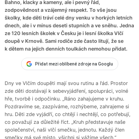
Bahno, klacky a kameny, ale i pevný řád,
zodpovědnost a vzájemný respekt. To vše jsou
školky, kde děti tráví celé dny venku v horkých letních
dnech, ale i v mínus deseti stupních a ve sněhu. Jedna
ze 120 lesních školek v Česku je i lesní školka Vlčí
doupě v Krnově. Sami rodiče zde často litují, že se
k dětem na jejich denních toulkách nemohou přidat.
Přidat mezi oblíbené zdroje na Googlu
Dny ve Vlčím doupěti mají svou rutinu a řád. Prostor
zde děti dostávají k sebevyjádření, spolupráci, volné
hře, tvorbě i odpočinku. „Ráno zahajujeme v kruhu.
Pozdravíme se, zazpíváme, rozhýbeme, zahrajeme si
hru. Děti zde vyjádří, co chtějí i nechtějí, co potřebují,
co považují za důležité říct. „Kruh představuje naše
společenství, naši vlčí smečku, jednotu. Každý člen
smečky má své místo, všichni si vážíme všech,“