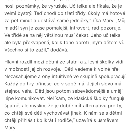
nosil poznámky, že vyrušuje. Učitelka ale říkala, že je
velmi bystrý. Teď chodí do třetí třídy, úkoly má hotové
za pět minut a dostává samé jedničky,“ říká Mary. „Můj
mladší syn je zase pomalejší, introvert, rád pozoruje.
Ve třídě se na něj většinou musí čekat. Jeho učitelka
ale byla překvapená, kolik toho oproti jiným dětem ví.
Všechno si to zažil,“ dodává.
Hlavní rozdíl mezi dětmi ze státní a z lesní školky vidí
v možnosti jejich rozvoje. „Děti vedeme k volné hře.
Nezasahujeme a ony intuitivně ve skupině spolupracují.
Každý do hry přinese, co v sobě má. Jejich slovo má
stejnou váhu. Děti jsou potom sebevědomější a umějí
lépe komunikovat. Neříkám, ze klasické školky fungují
špatně, ale myslím, že je dobře mít alternativu pro ty,
co chtějí své děti vychovávat jinak. K nám se s dětmi
chtějí přihlásit kolikrát i rodiče,“ uzavírá s úsměvem
Mary.