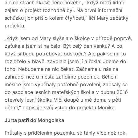
ale na strach zkusit něco nového, i když mezi lidmi
zájem o projekt rozhodně byl. Na první informační
schůzku jich přišlo kolem čtyřiceti,“ líčí Mary začátky
projektu.
„Když jsem od Mary slyšela o školce v přírodě poprvé,
zaťukala jsem si na čelo. Být celý den venku? A co
když si budu potřebovat odskočit? Ale pak se mi to
rozleželo v hlavě, zavolala jsem jí a řekla: Jdeme do
toho! Nebudeme na nic čekat. Začneme u nás na
zahradě, než u města zařídíme pozemek. Během
měsíce jsme vyběhaly potřebné povolení, zapsaly se
do asociace lesních mateřských škol a v dubnu 2016
otevřely lesní školku Vlčí doupě u mě doma s pěti
dětmi,“ popisuje svůj vstup do projektu Monika.
Jurta patří do Mongolska
Průtahy s přidělením pozemku se táhly více než rok.