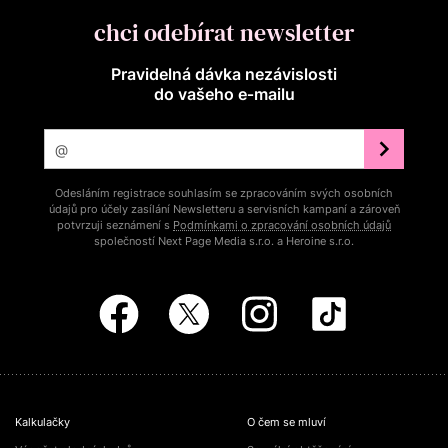
chci odebírat newsletter
Pravidelná dávka nezávislosti
do vašeho e‑mailu
Odesláním registrace souhlasím se zpracováním svých osobních
údajů pro účely zasílání Newsletteru a servisních kampaní a zároveň
potvrzuji seznámení s
Podmínkami o zpracování osobních údajů
společností Next Page Media s.r.o. a Heroine s.r.o.
Kalkulačky
O čem se mluví