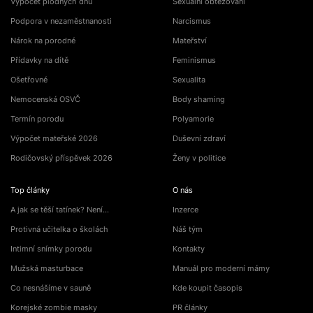
Výpočet plodných dnů
Sexuální obtěžování
Podpora v nezaměstnanosti
Narcismus
Nárok na porodné
Mateřství
Přídavky na dítě
Feminismus
Ošetřovné
Sexualita
Nemocenská OSVČ
Body shaming
Termín porodu
Polyamorie
Výpočet mateřské 2026
Duševní zdraví
Rodičovský příspěvek 2026
Ženy v politice
Top články
O nás
A jak se těší tatínek? Není…
Inzerce
Protivná učitelka o školách
Náš tým
Intimní snímky porodu
Kontakty
Mužská masturbace
Manuál pro moderní mámy
Co nesnášíme v sauně
Kde koupit časopis
Korejské zombie masky
PR články