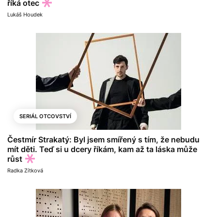
říká otec
Lukáš Houdek
SERIÁL OTCOVSTVÍ
Čestmír Strakatý: Byl jsem smířený s tím, že nebudu
mít děti. Teď si u dcery říkám, kam až ta láska může
růst
Radka Zítková