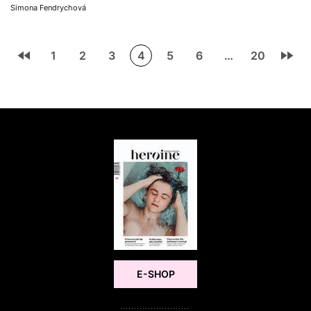
Simona Fendrychová
1
2
3
4
5
6
…
20
E-SHOP