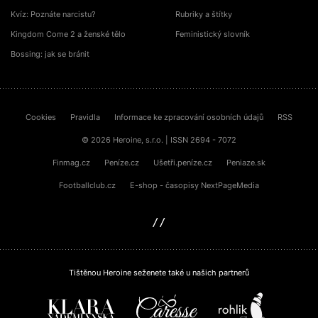
Kvíz: Poznáte narcistu?
Rubriky a štítky
Kingdom Come 2 a ženské tělo
Feministický slovník
Bossing: jak se bránit
Cookies
Pravidla
Informace ke zpracování osobních údajů
RSS
© 2026 Heroine, s.r.o. | ISSN 2694 - 7072
Finmag.cz
Peníze.cz
Ušetři.peníze.cz
Peniaze.sk
Footballclub.cz
E-shop - časopisy NextPageMedia
sinfin.digital
Tištěnou Heroine seženete také u našich partnerů