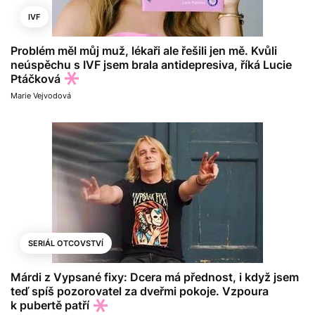
IVF
Problém měl můj muž, lékaři ale řešili jen mě. Kvůli
neúspěchu s IVF jsem brala antidepresiva, říká Lucie
Ptáčková
Marie Vejvodová
SERIÁL OTCOVSTVÍ
Márdi z Vypsané fixy: Dcera má přednost, i když jsem
teď spíš pozorovatel za dveřmi pokoje. Vzpoura
k pubertě patří