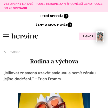
VSTUPENKY NA SVĚT PODLE HEROINE ZA VÝHODNĚJŠÍ CENU POUZE
DO 20.SRPNA!🎟️
LETNÍ
SPECIÁL
ŽENY A
MOC PENĚZ
E-SHOP
RUBRIKY
Rodina a výchova
„Milovat znamená uzavřít smlouvu a nemít záruku
jejího dodržení.“ – Erich Fromm