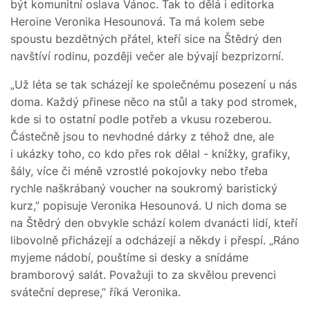
být komunitní oslava Vánoc. Tak to dělá i editorka
Heroine Veronika Hesounová. Ta má kolem sebe
spoustu bezdětných přátel, kteří sice na Štědrý den
navštíví rodinu, později večer ale bývají bezprizorní.
„Už léta se tak scházejí ke společnému posezení u nás
doma. Každý přinese něco na stůl a taky pod stromek,
kde si to ostatní podle potřeb a vkusu rozeberou.
Částečně jsou to nevhodné dárky z téhož dne, ale
i ukázky toho, co kdo přes rok dělal - knížky, grafiky,
šály, více či méně vzrostlé pokojovky nebo třeba
rychle naškrábaný voucher na soukromý baristický
kurz,” popisuje Veronika Hesounová. U nich doma se
na Štědrý den obvykle schází kolem dvanácti lidí, kteří
libovolně přicházejí a odcházejí a někdy i přespí. „Ráno
myjeme nádobí, pouštíme si desky a snídáme
bramborový salát. Považuji to za skvělou prevenci
sváteční deprese,” říká Veronika.