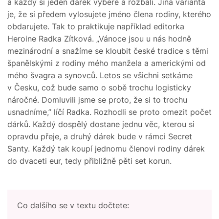
a každý si jeden dárek vybere a rozbalí. Jiná varianta
je, že si předem vylosujete jméno člena rodiny, kterého
obdarujete. Tak to praktikuje například editorka
Heroine Radka Zítková. „Vánoce jsou u nás hodně
mezinárodní a snažíme se kloubit české tradice s těmi
španělskými z rodiny mého manžela a americkými od
mého švagra a synovců. Letos se všichni setkáme
v Česku, což bude samo o sobě trochu logisticky
náročné. Domluvili jsme se proto, že si to trochu
usnadníme,” líčí Radka. Rozhodli se proto omezit počet
dárků. Každý dospělý dostane jednu věc, kterou si
opravdu přeje, a druhý dárek bude v rámci Secret
Santy. Každý tak koupí jednomu členovi rodiny dárek
do dvaceti eur, tedy přibližně pěti set korun.
Co dalšího se v textu dočtete: