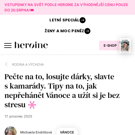
VSTUPENKY NA SVĚT PODLE HEROINE ZA VÝHODNĚJŠÍ CENU POUZE
DO 20.SRPNA!🎟️
LETNÍ
SPECIÁL
ŽENY A
MOC PENĚZ
E-SHOP
RODINA A VÝCHOVA
Pečte na to, losujte dárky, slavte
s kamarády. Tipy na to, jak
nepřehánět Vánoce a užít si je bez
stresu
17. prosinec 2025
Michaela Endrštová
VÁNOCE