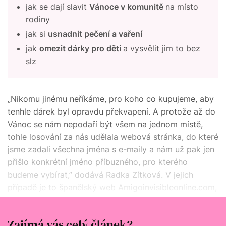
jak se dají slavit
Vánoce v komunitě
na místo
rodiny
jak si
usnadnit pečení a vaření
jak
omezit dárky pro děti
a vysvělit jim to bez
slz
„Nikomu jinému neříkáme, pro koho co kupujeme, aby
tenhle dárek byl opravdu překvapení. A protože až do
Vánoc se nám nepodaří být všem na jednom místě,
tohle losování za nás udělala webová stránka, do které
jsme zadali všechna jména s e-maily a nám už pak jen
přišlo konkrétní jméno příbuzného, pro kterého
budeme vybírat,” dodává Radka Zítková. V jejich
případě je to španělský web Amigoinvisibleonline.com,
z dalších je to pak populární Elfster.com,
SecretSantaHat.com nebo DrawNames.com.
Zajímá vás celý článek?