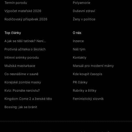
Termín porodu
Polyamorie
Výpočet mateřské 2026
Duševní zdraví
Rodičovský příspěvek 2026
Ženy v politice
Top články
O nás
A jak se těší tatínek? Není…
Inzerce
Protivná učitelka o školách
Náš tým
Intimní snímky porodu
Kontakty
Mužská masturbace
Manuál pro moderní mámy
Co nesnášíme v sauně
Kde koupit časopis
Korejské zombie masky
PR články
Kvíz: Poznáte narcistu?
Rubriky a štítky
Kingdom Come 2 a ženské tělo
Feministický slovník
Bossing: jak se bránit