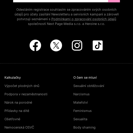
Odesláním registrace souhlasím se zpracováním svých osobních
údajů pro účely zasílání Newsletteru a servisních kampaní a zároveň
potvrzuji seznámení s
Podmínkami o zpracování osobních údajů
společností Next Page Media s.r.o. a Heroine s.r.o.
Kalkulačky
O čem se mluví
Výpočet plodných dnů
Sexuální obtěžování
Podpora v nezaměstnanosti
Narcismus
Nárok na porodné
Mateřství
Přídavky na dítě
Feminismus
Ošetřovné
Sexualita
Nemocenská OSVČ
Body shaming