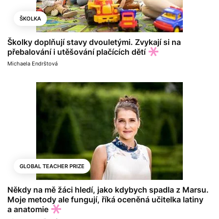
ŠKOLKA
Školky doplňují stavy dvouletými. Zvykají si na
přebalování i utěšování plačících dětí
Michaela Endrštová
GLOBAL TEACHER PRIZE
Někdy na mě žáci hledí, jako kdybych spadla z Marsu.
Moje metody ale fungují, říká oceněná učitelka latiny
a anatomie