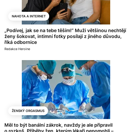
NAHOTA A INTERNET
„Podívej, jak se na tebe těším!“ Muži většinou nechtějí
ženy šokovat, intimní fotky posílají z jiného důvodu,
říká odbornice
Redakce Heroine
ŽENSKÝ ORGASMUS
Měl to být banální zákrok, navždy je ale připravil
o rozkoš. Příběhy žen, kterým lékaři nepomohli –