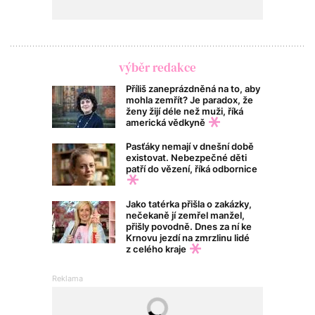
výběr redakce
Příliš zaneprázdněná na to, aby
mohla zemřít? Je paradox, že
ženy žijí déle než muži, říká
americká vědkyně
Pasťáky nemají v dnešní době
existovat. Nebezpečné děti
patří do vězení, říká odbornice
Jako tatérka přišla o zakázky,
nečekaně jí zemřel manžel,
přišly povodně. Dnes za ní ke
Krnovu jezdí na zmrzlinu lidé
z celého kraje