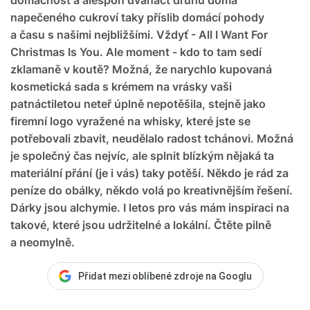
napečeného cukroví taky příslib domácí pohody
a času s našimi nejbližšími. Vždyť - All I Want For
Christmas Is You. Ale moment - kdo to tam sedí
zklamaně v koutě? Možná, že narychlo kupovaná
kosmetická sada s krémem na vrásky vaši
patnáctiletou neteř úplně nepotěšila, stejně jako
firemní logo vyražené na whisky, které jste se
potřebovali zbavit, neudělalo radost tchánovi. Možná
je společný čas nejvíc, ale splnit blízkým nějaká ta
materiální přání (je i vás) taky potěší. Někdo je rád za
peníze do obálky, někdo volá po kreativnějším řešení.
Dárky jsou alchymie. I letos pro vás mám inspiraci na
takové, které jsou udržitelné a lokální. Čtěte pilně
a neomylně.
Přidat mezi oblíbené zdroje na Googlu