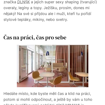
značka
DLNSK
a jejich super sexy shaping (tvarující)
overaly, legíny a topy. Ježíšku, prosím, dones mi
nějaký! Na své si přijdou ale i muži, kteří tu pořídí
stylové tepláky, mikiny, nebo svetry.
Čas na práci, čas pro sebe
Hledáte místo, kde byste měli čas a klid na práci,
potom si mohli odpočinout, a ještě by vám u toho