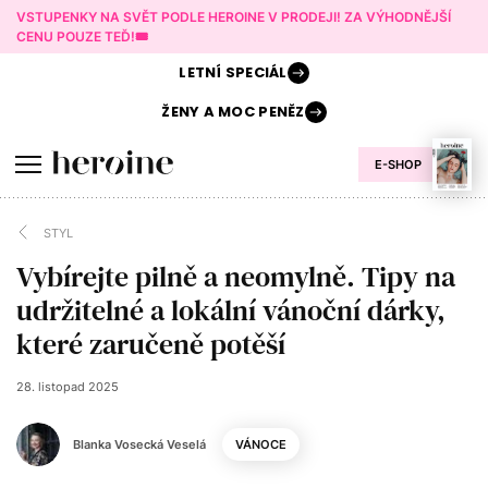
VSTUPENKY NA SVĚT PODLE HEROINE V PRODEJI! ZA VÝHODNĚJŠÍ
CENU POUZE TEĎ!🎟️
LETNÍ
SPECIÁL
ŽENY A
MOC PENĚZ
E-SHOP
STYL
Vybírejte pilně a neomylně. Tipy na
udržitelné a lokální vánoční dárky,
které zaručeně potěší
28. listopad 2025
Blanka Vosecká Veselá
VÁNOCE