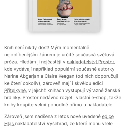
Knih není nikdy dost! Mým momentálně
nejoblíbenějším žánrem je určitě současná světová
próza. Hledám ji nejčastěji v
nakladatelství Prostor
,
kde vydávají například populární současné autorky
Narine Abgarjan a Claire Keegan (od nich doporučuji
ke čtení cokoliv), zároveň mají i skvělou edici
Přítelkyně
, v jejíchž knihách vystupují výrazné ženské
hrdinky. Prostor nedávno rozjel i vlastní e-shop, takže
knihy koupíte velmi pohodlně přímo u nakladatele.
Zároveň jsem nadšená z letos nově uvedené
edice
Hlas
nakladatelství Vyšehrad, ze které mohu vřele