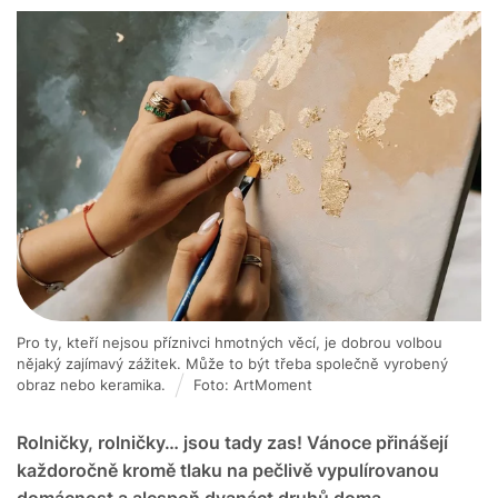
Pro ty, kteří nejsou příznivci hmotných věcí, je dobrou volbou
nějaký zajímavý zážitek. Může to být třeba společně vyrobený
obraz nebo keramika.
Foto: ArtMoment
Rolničky, rolničky… jsou tady zas! Vánoce přinášejí
každoročně kromě tlaku na pečlivě vypulírovanou
domácnost a alespoň dvanáct druhů doma