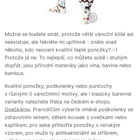
Možná se budete smát, protože větší vánoční klišé asi
neexistuje, ale řekněte mi upřímně - znáte snad
někoho, kdo neocení kvalitní teplé ponožky? :-)
Protože já ne. To nejlepší, co můžete sobě i druhým
dopřát, jsou přírodní materiály jako vlna, bavlna nebo
bambus.
Kvalitní ponožky, podkolenky nebo punčochy
s různými (i vánočními) motivy, ale i klasicky barevné
varianty naleznete třeba na českém e-shopu
Ovečkárna
. Prarodičům vyberte vlněné podkolenky se
zdravotním lemem, dětem kousek s ovečkami nebo
kapříkem, pro sebe přihoďte ponožky s norským
vzorem, pro muže ty antibakteriální se stříbrem,