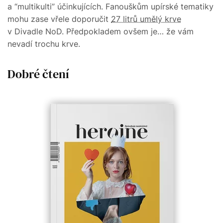
a “multikulti” účinkujících. Fanouškům upírské tematiky
mohu zase vřele doporučit
27 litrů umělý krve
v Divadle NoD. Předpokladem ovšem je… že vám
nevadí trochu krve.
Dobré čtení