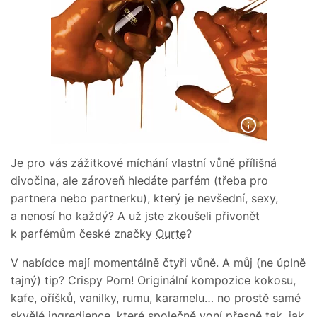
Je pro vás zážitkové míchání vlastní vůně přílišná
divočina, ale zároveň hledáte parfém (třeba pro
partnera nebo partnerku), který je nevšední, sexy,
a nenosí ho každý? A už jste zkoušeli přivonět
k parfémům české značky
Ourte
?
V nabídce mají momentálně čtyři vůně. A můj (ne úplně
tajný) tip? Crispy Porn! Originální kompozice kokosu,
kafe, oříšků, vanilky, rumu, karamelu… no prostě samé
skvělé ingredience, které společně voní přesně tak, jak