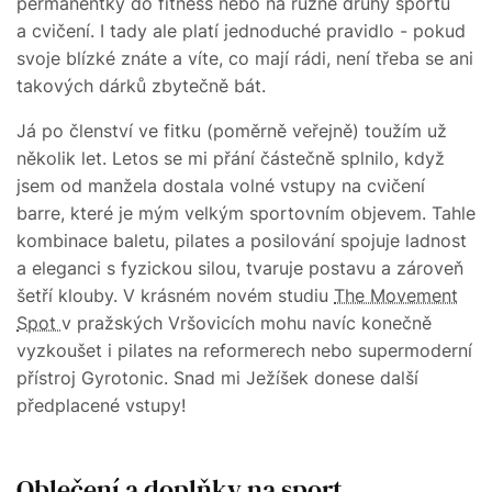
permanentky do fitness nebo na různé druhy sportů
a cvičení. I tady ale platí jednoduché pravidlo - pokud
svoje blízké znáte a víte, co mají rádi, není třeba se ani
takových dárků zbytečně bát.
Já po členství ve fitku (poměrně veřejně) toužím už
několik let. Letos se mi přání částečně splnilo, když
jsem od manžela dostala volné vstupy na cvičení
barre, které je mým velkým sportovním objevem. Tahle
kombinace baletu, pilates a posilování spojuje ladnost
a eleganci s fyzickou silou, tvaruje postavu a zároveň
šetří klouby. V krásném novém studiu
The Movement
Spot
v pražských Vršovicích mohu navíc konečně
vyzkoušet i pilates na reformerech nebo supermoderní
přístroj Gyrotonic. Snad mi Ježíšek donese další
předplacené vstupy!
Oblečení a doplňky na sport