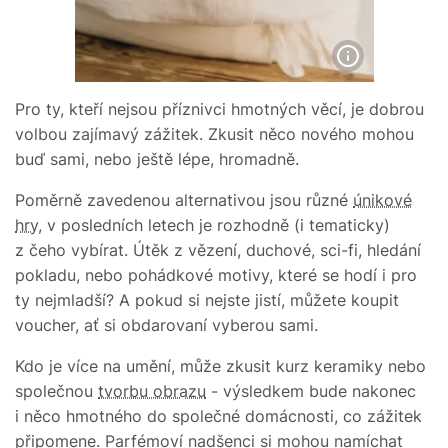
Pro ty, kteří nejsou příznivci hmotných věcí, je dobrou
volbou zajímavý zážitek. Zkusit něco nového mohou
buď sami, nebo ještě lépe, hromadně.
Poměrně zavedenou alternativou jsou různé
únikové
hry
, v posledních letech je rozhodně (i tematicky)
z čeho vybírat. Útěk z vězení, duchové, sci-fi, hledání
pokladu, nebo pohádkové motivy, které se hodí i pro
ty nejmladší? A pokud si nejste jistí, můžete koupit
voucher, ať si obdarovaní vyberou sami.
Kdo je více na umění, může zkusit kurz keramiky nebo
společnou
tvorbu obrazu
- výsledkem bude nakonec
i něco hmotného do společné domácnosti, co zážitek
připomene. Parfémoví nadšenci si mohou namíchat