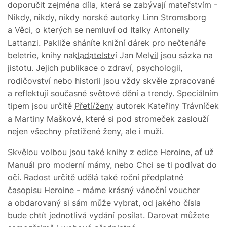
doporučit zejména díla, která se zabývají mateřstvím -
Nikdy, nikdy, nikdy norské autorky Linn Stromsborg
a Věci, o kterých se nemluví od Italky Antonelly
Lattanzi. Pakliže sháníte knižní dárek pro nečtenáře
beletrie, knihy
nakladatelství Jan Melvil
jsou sázka na
jistotu. Jejich publikace o zdraví, psychologii,
rodičovství nebo historii jsou vždy skvěle zpracované
a reflektují současné světové dění a trendy. Speciálním
tipem jsou určitě
Přetí/ženy
autorek Kateřiny Trávníček
a Martiny Maškové, které si pod stromeček zaslouží
nejen všechny přetížené ženy, ale i muži.
Skvělou volbou jsou také knihy z edice Heroine, ať už
Manuál pro moderní mámy, nebo Chci se ti podívat do
očí. Radost určitě udělá také roční předplatné
časopisu Heroine - máme krásný vánoční voucher
a obdarovaný si sám může vybrat, od jakého čísla
bude chtít jednotlivá vydání posílat. Darovat můžete