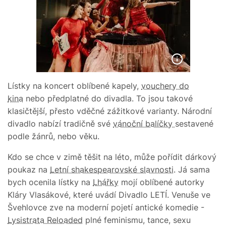
Lístky na koncert oblíbené kapely,
vouchery do
kina
nebo předplatné do divadla. To jsou takové
klasičtější, přesto vděčné zážitkové varianty. Národní
divadlo nabízí tradičně své
vánoční balíčky
sestavené
podle žánrů, nebo věku.
Kdo se chce v zimě těšit na léto, může pořídit dárkový
poukaz na
Letní shakespearovské slavnosti
. Já sama
bych ocenila lístky na
Lhářky
mojí oblíbené autorky
Kláry Vlasákové, které uvádí Divadlo LETÍ. Venuše ve
Švehlovce zve na moderní pojetí antické komedie -
Lysistrata Reloaded
plné feminismu, tance, sexu