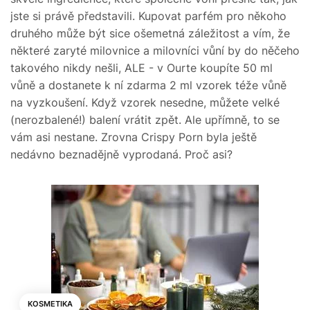
jste si právě představili. Kupovat parfém pro někoho
druhého může být sice ošemetná záležitost a vím, že
některé zaryté milovnice a milovníci vůní by do něčeho
takového nikdy nešli, ALE - v Ourte koupíte 50 ml
vůně a dostanete k ní zdarma 2 ml vzorek téže vůně
na vyzkoušení. Když vzorek nesedne, můžete velké
(nerozbalené!) balení vrátit zpět. Ale upřímně, to se
vám asi nestane. Zrovna Crispy Porn byla ještě
nedávno beznadějně vyprodaná. Proč asi?
KOSMETIKA