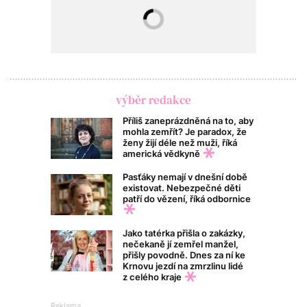
výběr redakce
Příliš zaneprázdněná na to, aby
mohla zemřít? Je paradox, že
ženy žijí déle než muži, říká
americká vědkyně
Pasťáky nemají v dnešní době
existovat. Nebezpečné děti
patří do vězení, říká odbornice
Jako tatérka přišla o zakázky,
nečekaně jí zemřel manžel,
přišly povodně. Dnes za ní ke
Krnovu jezdí na zmrzlinu lidé
z celého kraje