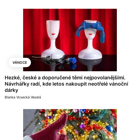
VÁNOCE
Hezké, české a doporučené těmi nejpovolanějšími.
Návrhářky radí, kde letos nakoupit neotřelé vánoční
dárky
Blanka Vosecká Veselá