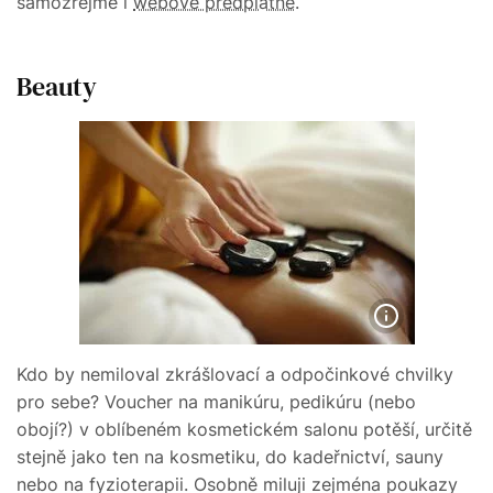
samozřejmě i
webové předplatné
.
Beauty
Kdo by nemiloval zkrášlovací a odpočinkové chvilky
pro sebe? Voucher na manikúru, pedikúru (nebo
obojí?) v oblíbeném kosmetickém salonu potěší, určitě
stejně jako ten na kosmetiku, do kadeřnictví, sauny
nebo na fyzioterapii. Osobně miluji zejména poukazy