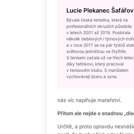
Lucie Plekanec Šafářov
Bývalá česká tenistka, která na
profesionálních okruzích působila
v letech 2001 až 2019. Posbírala
několik deblových i týmových trofe
a v roce 2017 se na pár týdnů stal
světovou jedničkou ve čtyřhře.
S tenisem začala už ve třech lete
díky tatínkovi, který pracoval
v tenisovém klubu. S manželem
vychovávají dceru a syna.
nás víc naplňuje mateřství.
Přitom ale nejde o snadnou „dis
Určitě, a proto opravdu nesná