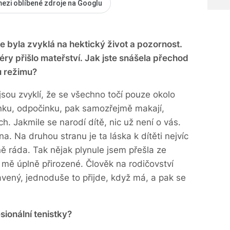
mezi oblíbené zdroje na Googlu
 byla zvyklá na hektický život a pozornost.
ry přišlo mateřství. Jak jste snášela přechod
u režimu?
jsou zvyklí, že se všechno točí pouze okolo
ánku, odpočinku, pak samozřejmě makají,
ich. Jakmile se narodí dítě, nic už není o vás.
a. Na druhou stranu je ta láska k dítěti nejvíc
ně ráda. Tak nějak plynule jsem přešla ze
o mě úplně přirozené. Člověk na rodičovství
avený, jednoduše to přijde, když má, a pak se
ionální tenistky?