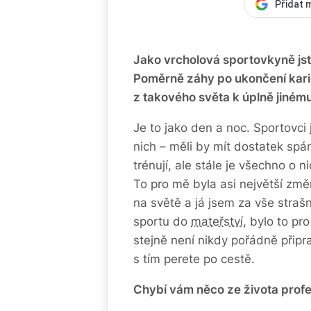
Přidat 
Jako vrcholová sportovkyně jste
Poměrně záhy po ukončení karié
z takového světa k úplně jiném
Je to jako den a noc. Sportovci 
nich – měli by mít dostatek sp
trénují, ale stále je všechno o n
To pro mě byla asi největší změn
na světě a já jsem za vše straš
sportu do
mateřství
, bylo to pr
stejně není nikdy pořádně připr
s tím perete po cestě.
Chybí vám něco ze života profes