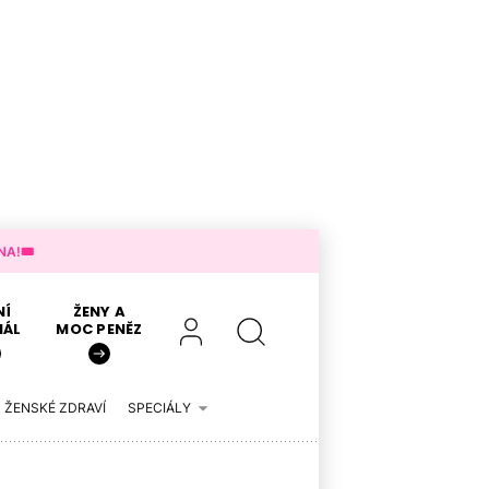
A!🎟️
NÍ
ŽENY A
IÁL
MOC PENĚZ
ŽENSKÉ ZDRAVÍ
SPECIÁLY