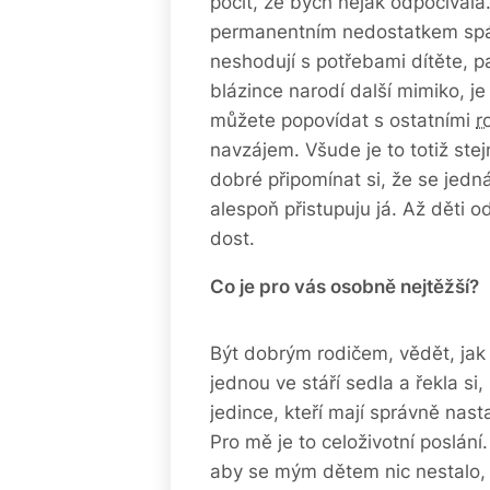
pocit, že bych nějak odpočíval
permanentním nedostatkem spán
neshodují s potřebami dítěte, 
blázince narodí další mimiko, je
můžete popovídat s ostatními
r
navzájem. Všude je to totiž stej
dobré připomínat si, že se jed
alespoň přistupuju já. Až děti
dost.
Co je pro vás osobně nejtěžší?
Být dobrým rodičem, vědět, jak
jednou ve stáří sedla a řekla si
jedince, kteří mají správně nas
Pro mě je to celoživotní poslán
aby se mým dětem nic nestalo, a