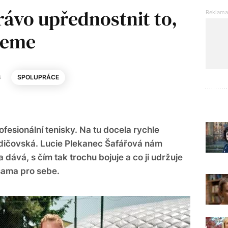
ávo upřednostnit to,
ceme
3
SPOLUPRÁCE
ofesionální tenisky. Na tu docela rychle
rodičovská. Lucie Plekanec Šafářová nám
pa dává, s čím tak trochu bojuje a co ji udržuje
sama pro sebe.