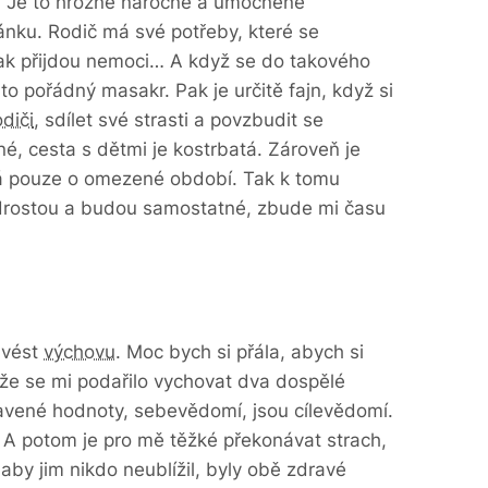
a. Je to hrozně náročné a umocněné
ku. Rodič má své potřeby, které se
pak přijdou nemoci… A když se do takového
 to pořádný masakr. Pak je určitě fajn, když si
odiči
, sdílet své strasti a povzbudit se
né, cesta s dětmi je kostrbatá. Zároveň je
ná pouze o omezené období. Tak k tomu
 odrostou a budou samostatné, zbude mi času
 vést
výchovu
. Moc bych si přála, abych si
, že se mi podařilo vychovat dva dospělé
tavené hodnoty, sebevědomí, jsou cílevědomí.
í. A potom je pro mě těžké překonávat strach,
by jim nikdo neublížil, byly obě zdravé