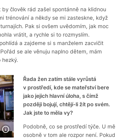
át by člověk rád zašel spontánně na klidnou
 mi trénování a někdy se mi zasteskne, když
ch turnajích. Pak si ovšem uvědomím, jak moc
la vrátit, a rychle si to rozmyslím.
hlídá a zajdeme si s manželem zacvičit
t. Pořád se ale věnuju naplno dětem, mám
o hezký.
Řada žen zatím stále vyrůstá
v prostředí, kde se mateřství bere
jako jejich hlavní úloha, s čímž
později bojují, chtějí-li žít po svém.
Jak jste to měla vy?
Podobně, co se prostředí týče. U mě
osobně v tom ale rozpor není. Pokud