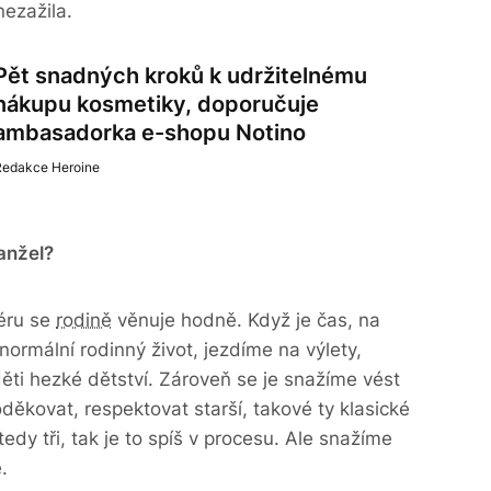
nezažila.
Pět snadných kroků k udržitelnému
nákupu kosmetiky, doporučuje
ambasadorka e-shopu Notino
Redakce Heroine
anžel?
iéru se
rodině
věnuje hodně. Když je čas, na
ormální rodinný život, jezdíme na výlety,
ti hezké dětství. Zároveň se je snažíme vést
děkovat, respektovat starší, takové ty klasické
edy tři, tak je to spíš v procesu. Ale snažíme
.