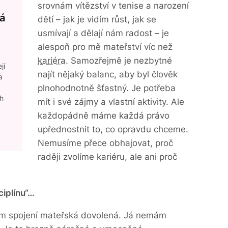
srovnám vítězství v tenise a narození
á
dětí – jak je vidím růst, jak se
usmívají a dělají nám radost – je
alespoň pro mě mateřství víc než
kariéra
. Samozřejmě je nezbytné
jí
najít nějaký balanc, aby byl člověk
a
plnohodnotně šťastný. Je potřeba
ch
mít i své zájmy a vlastní aktivity. Ale
každopádně máme každá právo
upřednostnit to, co opravdu chceme.
Nemusíme přece obhajovat, proč
raději zvolíme kariéru, ale ani proč
ciplínu“…
ším spojení mateřská dovolená. Já nemám