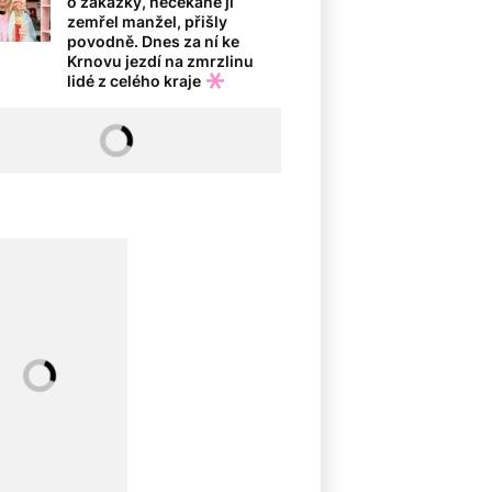
o zakázky, nečekaně jí
zemřel manžel, přišly
povodně. Dnes za ní ke
Krnovu jezdí na zmrzlinu
lidé z celého kraje