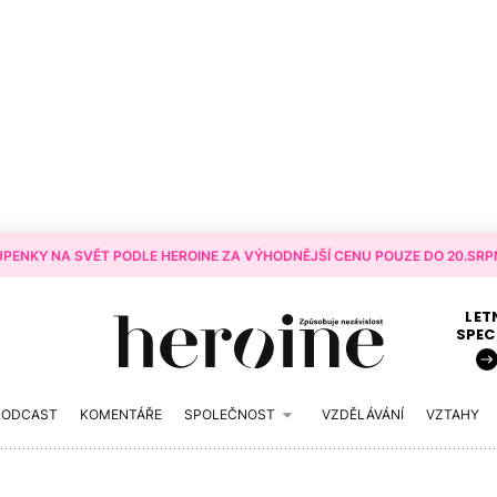
PENKY NA SVĚT PODLE HEROINE ZA VÝHODNĚJŠÍ CENU POUZE DO 20.SRPN
LET
SPEC
PODCAST
KOMENTÁŘE
SPOLEČNOST
VZDĚLÁVÁNÍ
VZTAHY