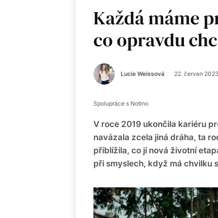
Každá máme pr
co opravdu ch
Lucie Weissová
22. červen 202
Spolupráce s Notino
V roce 2019 ukončila kariéru pr
navázala zcela jiná dráha, ta 
přiblížila, co jí nová životní eta
při smyslech, když má chvilku 