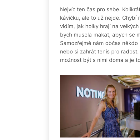
Nejvíc ten čas pro sebe. Kolikr
kávičku, ale to už nejde. Chybí
vidím, jak holky hrají na velký
bych musela makat, abych se moh
Samozřejmě nám občas někdo po
nebo si zahrát tenis pro rados
možnost být s nimi doma a je t