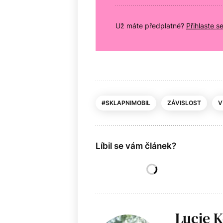
Už máte předplatné?
Přihlaste s
#SKLAPNIMOBIL
ZÁVISLOST
V
Líbil se vám článek?
Lucie 