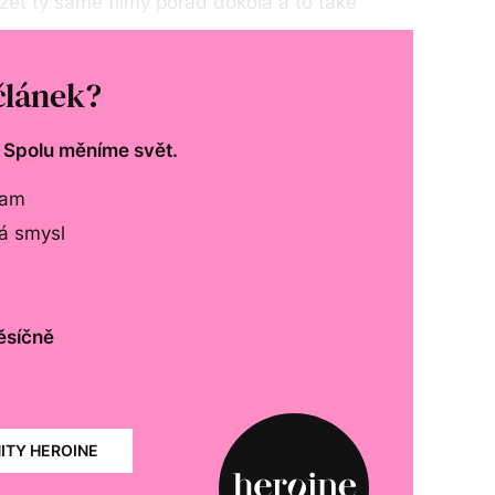
azet ty samé filmy pořád dokola a to také
ava. Jenže je fakt, že zábava dnešních dětí
jí odlišnost a potenciální nebezpečí.“
článek?
. Spolu měníme svět.
lam
má smysl
ěsíčně
NITY HEROINE