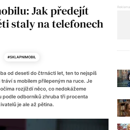
bilu: Jak předejít
ti staly na telefonech
#SKLAPNIMOBIL
 od deseti do čtrnácti let, ten to nejspíš
 tráví s mobilem přilepeným na ruce. Je
 očima rozjíždí něco, co nedokážeme
u podle odborníků zhruba tři procenta
vatelů je ale až pětina.