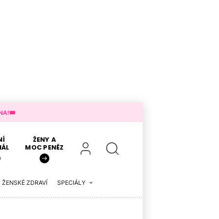
A!🎟️
NÍ
ŽENY A
IÁL
MOC PENĚZ
ŽENSKÉ ZDRAVÍ
SPECIÁLY