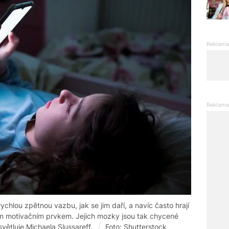
ychlou zpětnou vazbu, jak se jim daří, a navíc často hrají
lkým motivačním prvkem. Jejich mozky jsou tak chycené
ětluje Michaela Slussareff.
Foto: Shutterstock