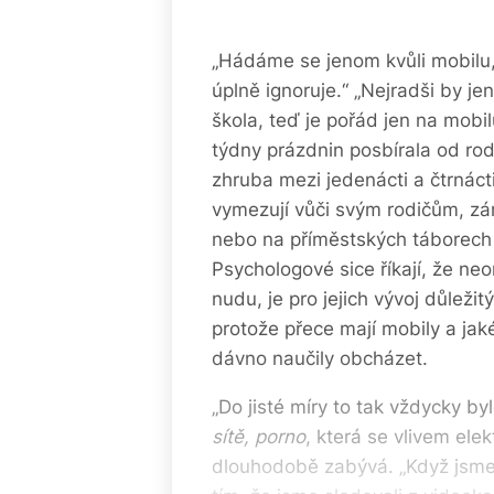
„Hádáme se jenom kvůli mobilu,
úplně ignoruje.“ „Nejradši by jen
škola, teď je pořád jen na mobil
týdny prázdnin posbírala od rod
zhruba mezi jedenácti a čtrnácti
vymezují vůči svým rodičům, záro
nebo na příměstských táborech a 
Psychologové sice říkají, že ne
nudu, je pro jejich vývoj důležit
protože přece mají mobily a jaké
dávno naučily obcházet.
„Do jisté míry to tak vždycky by
sítě, porno
, která se vlivem ele
dlouhodobě zabývá. „Když jsme m