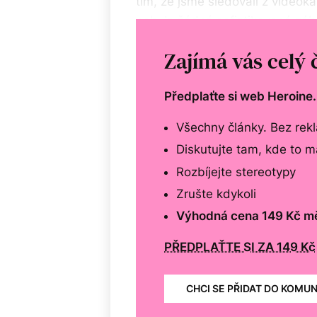
tím, že jsme sledovali z videok
nebyla žádná sofistikovaná záb
má návykový design a v tom je je
Zajímá vás celý 
Předplaťte si web Heroine
Všechny články. Bez rek
Diskutujte tam, kde to 
Rozbíjejte stereotypy
Zrušte kdykoli
Výhodná cena 149 Kč m
PŘEDPLAŤTE SI ZA 149 Kč
CHCI SE PŘIDAT DO KOMU