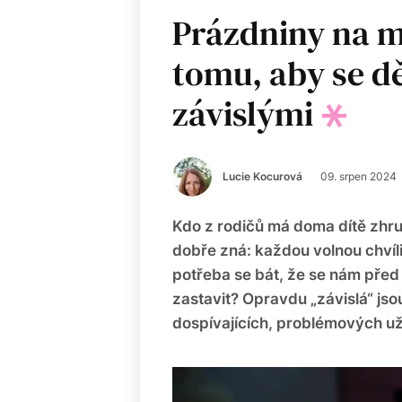
Prázdniny na mo
tomu, aby se dě
závislými
Lucie Kocurová
09. srpen 2024
Kdo z rodičů má doma dítě zhruba
dobře zná: každou volnou chvíli
potřeba se bát, že se nám před
zastavit? Opravdu „závislá“ jso
dospívajících, problémových uži