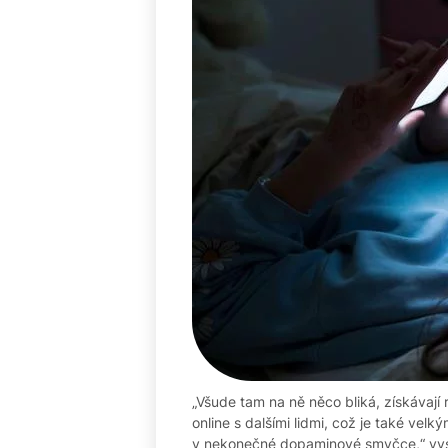
„Všude tam na ně něco bliká, získávají r
online s dalšími lidmi, což je také ve
v nekonečné dopaminové smyčce,“ vysv