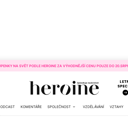
PENKY NA SVĚT PODLE HEROINE ZA VÝHODNĚJŠÍ CENU POUZE DO 20.SRPN
LET
SPEC
PODCAST
KOMENTÁŘE
SPOLEČNOST
VZDĚLÁVÁNÍ
VZTAHY