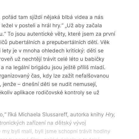
 pořád tam sjíždí nějaká blbá videa a nás
 ležel v posteli a hrál hry.“ „Už aby začala
u.“ To jsou autentické věty, které jsem za první
ičů pubertálních a prepubertálních dětí. Věk
 lety je v mnoha ohledech kritický: děti se
veň už nechtějí trávit celé léto u babičky
na legální brigádu jsou ještě příliš mladí.
organizovaný čas, kdy lze zažít nefalšovanou
ý, jenže – dnešní děti se nudit nemusejí,
koliv aplikace rodičovské kontroly se už
lo,“ říká Michaela Slussareff, autorka knihy
Hry,
ktronických zařízení na dětský vývoj
y byli malí, byli jsme schopní trávit hodiny