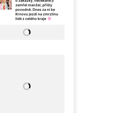
o zakázky, nečekaně jí
zemřel manžel, přišly
povodně. Dnes za ní ke
Krnovu jezdí na zmrzlinu
lidé z celého kraje