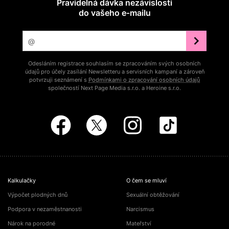
Pravidelná dávka nezávislosti
do vašeho e‑mailu
Odesláním registrace souhlasím se zpracováním svých osobních
údajů pro účely zasílání Newsletteru a servisních kampaní a zároveň
potvrzuji seznámení s
Podmínkami o zpracování osobních údajů
společností Next Page Media s.r.o. a Heroine s.r.o.
Kalkulačky
O čem se mluví
Výpočet plodných dnů
Sexuální obtěžování
Podpora v nezaměstnanosti
Narcismus
Nárok na porodné
Mateřství