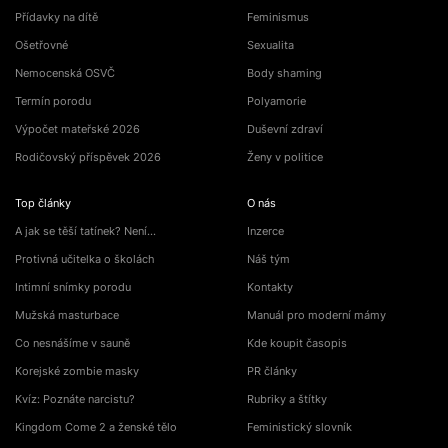
Přídavky na dítě
Feminismus
Ošetřovné
Sexualita
Nemocenská OSVČ
Body shaming
Termín porodu
Polyamorie
Výpočet mateřské 2026
Duševní zdraví
Rodičovský příspěvek 2026
Ženy v politice
Top články
O nás
A jak se těší tatínek? Není…
Inzerce
Protivná učitelka o školách
Náš tým
Intimní snímky porodu
Kontakty
Mužská masturbace
Manuál pro moderní mámy
Co nesnášíme v sauně
Kde koupit časopis
Korejské zombie masky
PR články
Kvíz: Poznáte narcistu?
Rubriky a štítky
Kingdom Come 2 a ženské tělo
Feministický slovník