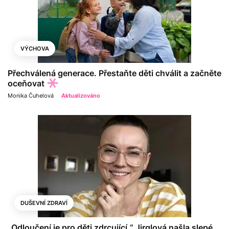
VÝCHOVA
Přechválená generace. Přestaňte děti chválit a začněte
oceňovat
Monika Čuhelová
Aktualizováno
DUŠEVNÍ ZDRAVÍ
„Odloučení je pro děti zdrcující.“ Jirglová našla slepé