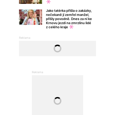
Jako tatérka přišla o zakázky,
nečekaně jí zemřel manžel,
přišly povodně. Dnes za ní ke
Krnovu jezdí na zmrzlinu lidé
z celého kraje