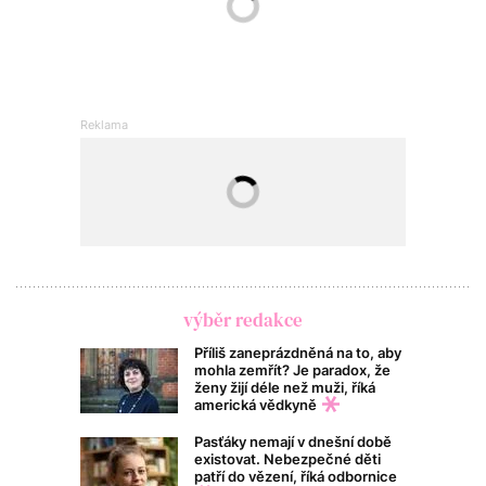
výběr redakce
Příliš zaneprázdněná na to, aby
mohla zemřít? Je paradox, že
ženy žijí déle než muži, říká
americká vědkyně
Pasťáky nemají v dnešní době
existovat. Nebezpečné děti
patří do vězení, říká odbornice