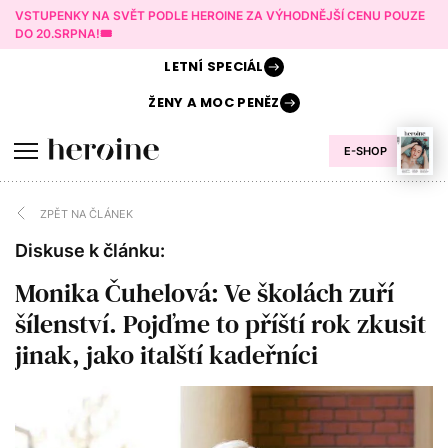
VSTUPENKY NA SVĚT PODLE HEROINE ZA VÝHODNĚJŠÍ CENU POUZE
DO 20.SRPNA!🎟️
LETNÍ
SPECIÁL
ŽENY A
MOC PENĚZ
E-SHOP
ZPĚT NA ČLÁNEK
Diskuse k článku:
Monika Čuhelová: Ve školách zuří
šílenství. Pojďme to příští rok zkusit
jinak, jako italští kadeřníci