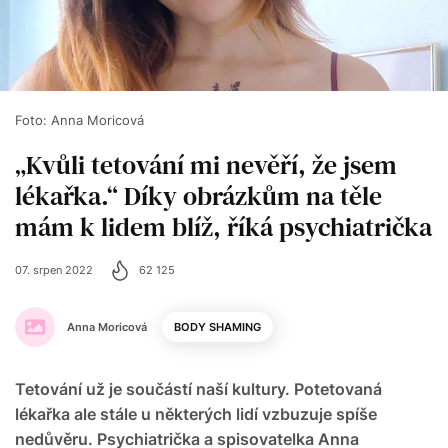
Foto: Anna Moricová
„Kvůli tetování mi nevěří, že jsem
lékařka.“ Díky obrázkům na těle
mám k lidem blíž, říká psychiatrička
07. srpen 2022
62 125
Anna Moricová
BODY SHAMING
Tetování už je součástí naší kultury. Potetovaná
lékařka ale stále u některých lidí vzbuzuje spíše
nedůvěru. Psychiatrička a spisovatelka Anna