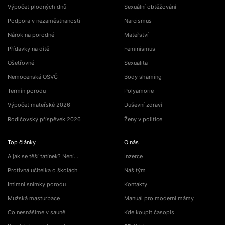
Výpočet plodných dnů
Sexuální obtěžování
Podpora v nezaměstnanosti
Narcismus
Nárok na porodné
Mateřství
Přídavky na dítě
Feminismus
Ošetřovné
Sexualita
Nemocenská OSVČ
Body shaming
Termín porodu
Polyamorie
Výpočet mateřské 2026
Duševní zdraví
Rodičovský příspěvek 2026
Ženy v politice
Top články
O nás
A jak se těší tatínek? Není…
Inzerce
Protivná učitelka o školách
Náš tým
Intimní snímky porodu
Kontakty
Mužská masturbace
Manuál pro moderní mámy
Co nesnášíme v sauně
Kde koupit časopis