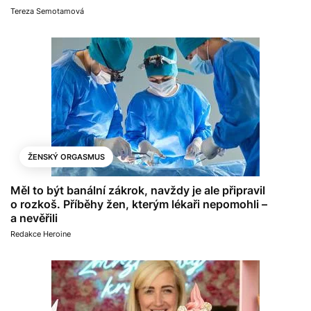
Tereza Semotamová
ŽENSKÝ ORGASMUS
Měl to být banální zákrok, navždy je ale připravil
o rozkoš. Příběhy žen, kterým lékaři nepomohli –
a nevěřili
Redakce Heroine