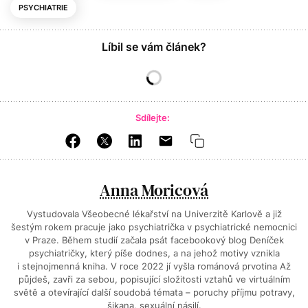
PSYCHIATRIE
Líbil se vám článek?
Sdílejte:
Anna Moricová
Vystudovala Všeobecné lékařství na Univerzitě Karlově a již
šestým rokem pracuje jako psychiatrička v psychiatrické nemocnici
v Praze. Během studií začala psát facebookový blog Deníček
psychiatričky, který píše dodnes, a na jehož motivy vznikla
i stejnojmenná kniha. V roce 2022 jí vyšla románová prvotina Až
půjdeš, zavři za sebou, popisující složitosti vztahů ve virtuálním
světě a otevírající další soudobá témata – poruchy příjmu potravy,
šikana, sexuální násilí.