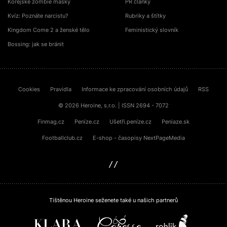
Korejské zombie masky
PR články
Kvíz: Poznáte narcistu?
Rubriky a štítky
Kingdom Come 2 a ženské tělo
Feministický slovník
Bossing: jak se bránit
Cookies
Pravidla
Informace ke zpracování osobních údajů
RSS
© 2026 Heroine, s.r.o. | ISSN 2694 - 7072
Finmag.cz
Peníze.cz
Ušetři.peníze.cz
Peniaze.sk
Footballclub.cz
E-shop - časopisy NextPageMedia
sinfin.digital
Tištěnou Heroine seženete také u našich partnerů