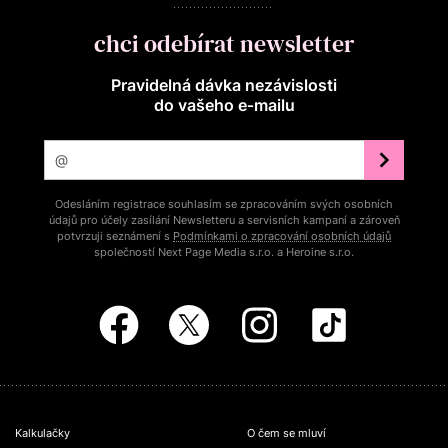
chci odebírat newsletter
Pravidelná dávka nezávislosti
do vašeho e‑mailu
Odesláním registrace souhlasím se zpracováním svých osobních
údajů pro účely zasílání Newsletteru a servisních kampaní a zároveň
potvrzuji seznámení s
Podmínkami o zpracování osobních údajů
společností Next Page Media s.r.o. a Heroine s.r.o.
Kalkulačky
O čem se mluví