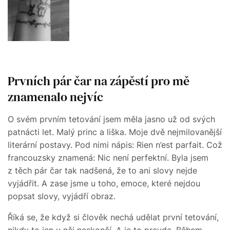
Prvních pár čar na zápěstí pro mě
znamenalo nejvíc
O svém prvním tetování jsem měla jasno už od svých
patnácti let. Malý princ a liška. Moje dvě nejmilovanější
literární postavy. Pod nimi nápis: Rien n’est parfait. Což
francouzsky znamená: Nic není perfektní. Byla jsem
z těch pár čar tak nadšená, že to ani slovy nejde
vyjádřit. A zase jsme u toho, emoce, které nejdou
popsat slovy, vyjádří obraz.
Říká se, že když si člověk nechá udělat první tetování,
nikdy to jen u něj neskončí. A je to pravda. Během