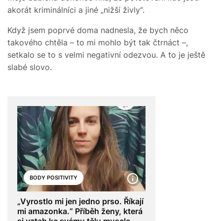
akorát kriminálníci a jiné „nižší živly“.
Když jsem poprvé doma nadnesla, že bych něco
takového chtěla – to mi mohlo být tak čtrnáct –,
setkalo se to s velmi negativní odezvou. A to je ještě
slabé slovo.
BODY POSITIVITY
„Vyrostlo mi jen jedno prso. Říkají
mi amazonka.“ Příběh ženy, která