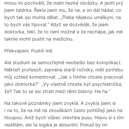
mnou mi pochválil, že mám hezké obrázky. A jestli prý
jsem tatérka. Řekla jsem mu, že ne, a on dál hádal, co
bych tak asi mohla dělat. „Třeba nějakou umělkyni, na
to bych vás tipoval.“ Když se dozvěděl, že jsem
doktorka, řekl, že to není možné a že nechápe, jak mě
takhle mohli pustit na medicínu.
Překvapení. Pustili mě.
Ale studium se samozřejmě neobešlo bez komplikací.
Někteří profesoři, zejména starší ročníky, měli potřebu
můj vzhled komentovat. „Jak s tímhle chcete pracovat
jako doktorka?“ „Vy vlastně chcete být psychiatrička,
že? Tak to se asi ztratí mezi těmi blázny. Ha ha.“
Na takové poznámky jsem zvyklá. A zvykla jsem si
i na to, že na mě na zkouškách často pohlížejí jako na
hloupou. Aniž bych vůbec otevřela pusu. Hlavu si s tím
nedělám, ale ta logika je absurdní. Pokud by mi