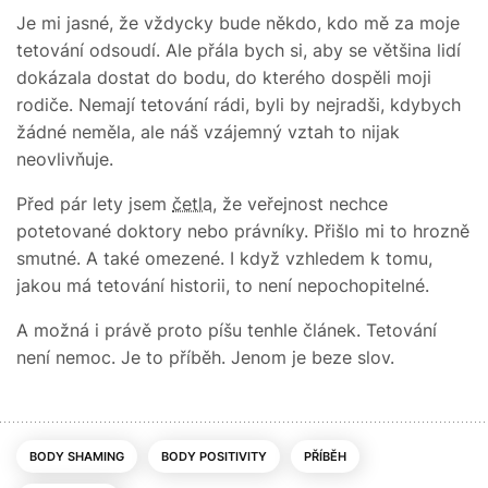
Je mi jasné, že vždycky bude někdo, kdo mě za moje
tetování odsoudí. Ale přála bych si, aby se většina lidí
dokázala dostat do bodu, do kterého dospěli moji
rodiče. Nemají tetování rádi, byli by nejradši, kdybych
žádné neměla, ale náš vzájemný vztah to nijak
neovlivňuje.
Před pár lety jsem
četla
, že veřejnost nechce
potetované doktory nebo právníky. Přišlo mi to hrozně
smutné. A také omezené. I když vzhledem k tomu,
jakou má tetování historii, to není nepochopitelné.
A možná i právě proto píšu tenhle článek. Tetování
není nemoc. Je to příběh. Jenom je beze slov.
BODY SHAMING
BODY POSITIVITY
PŘÍBĚH