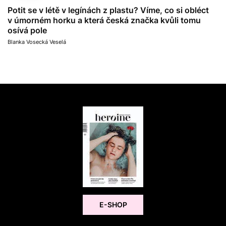
Potit se v létě v legínách z plastu? Víme, co si obléct
v úmorném horku a která česká značka kvůli tomu
osívá pole
Blanka Vosecká Veselá
E-SHOP