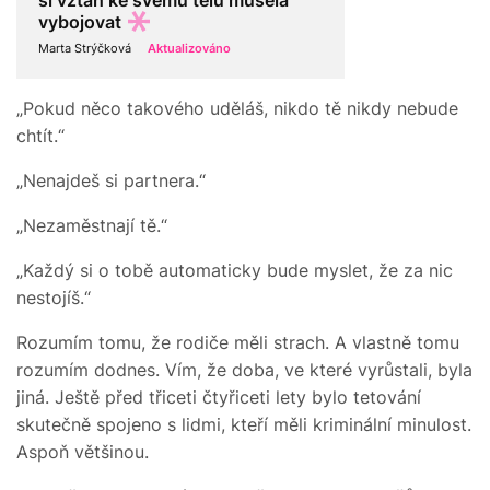
si vztah ke svému tělu musela
vybojovat
Marta Strýčková
Aktualizováno
„Pokud něco takového uděláš, nikdo tě nikdy nebude
chtít.“
„Nenajdeš si partnera.“
„Nezaměstnají tě.“
„Každý si o tobě automaticky bude myslet, že za nic
nestojíš.“
Rozumím tomu, že rodiče měli strach. A vlastně tomu
rozumím dodnes. Vím, že doba, ve které vyrůstali, byla
jiná. Ještě před třiceti čtyřiceti lety bylo tetování
skutečně spojeno s lidmi, kteří měli kriminální minulost.
Aspoň většinou.