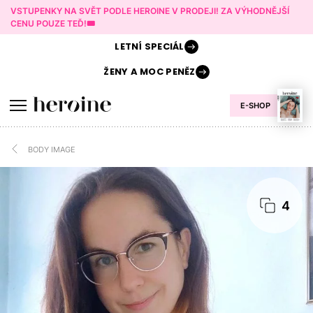
VSTUPENKY NA SVĚT PODLE HEROINE V PRODEJI! ZA VÝHODNĚJŠÍ
CENU POUZE TEĎ!🎟️
LETNÍ
SPECIÁL
ŽENY A
MOC PENĚZ
E-SHOP
BODY IMAGE
4