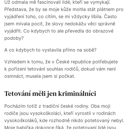
Už odmala mě fascinovali lidé, kteří se vymykají.
Představa, že by se moje kůže mohla stát plátnem pro
vyjádření toho, co cítím, se mi vždycky líbila. Často
jsem mívala pocit, že slovy nedokážu věci správně
vyjádřit. Co kdybych to ale převedla do obrazové
podoby?
A co kdybych to vystavila přímo na sobě?
Vzhledem k tomu, že v České republice potřebujete
k pořízení tetování souhlas rodičů, dokud vám není
osmnáct, musela jsem si počkat.
Tetování měli jen kriminálníci
Pocházím totiž z tradiční české rodiny. Oba moji
rodiče jsou vysokoškoláci, kteří vyrostli v rodinách
vysokoškoláků, kde rozhodně nikdo potetovaný nebyl.
Moje babička dokonce říká, že potetovaní lidé jsou