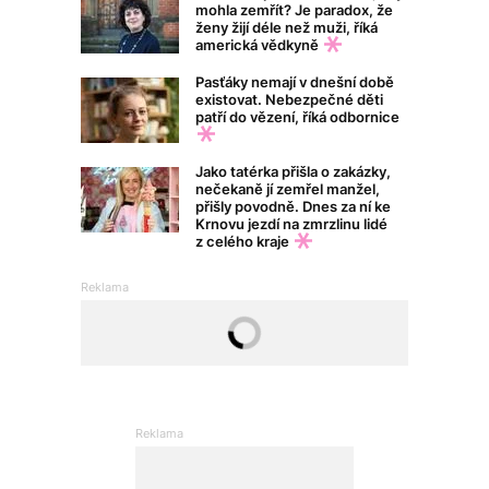
mohla zemřít? Je paradox, že
ženy žijí déle než muži, říká
americká vědkyně
Pasťáky nemají v dnešní době
existovat. Nebezpečné děti
patří do vězení, říká odbornice
Jako tatérka přišla o zakázky,
nečekaně jí zemřel manžel,
přišly povodně. Dnes za ní ke
Krnovu jezdí na zmrzlinu lidé
z celého kraje