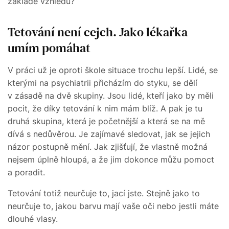
základě vzhledu?
Tetování není cejch. Jako lékařka
umím pomáhat
V práci už je oproti škole situace trochu lepší. Lidé, se
kterými na psychiatrii přicházím do styku, se dělí
v zásadě na dvě skupiny. Jsou lidé, kteří jako by měli
pocit, že díky tetování k nim mám blíž. A pak je tu
druhá skupina, která je početnější a která se na mě
dívá s nedůvěrou. Je zajímavé sledovat, jak se jejich
názor postupně mění. Jak zjišťují, že vlastně možná
nejsem úplně hloupá, a že jim dokonce můžu pomoct
a poradit.
Tetování totiž neurčuje to, jací jste. Stejně jako to
neurčuje to, jakou barvu mají vaše oči nebo jestli máte
dlouhé vlasy.