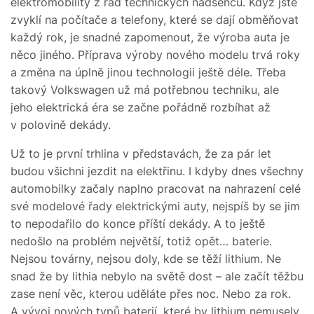
elektromobility z řad technických nadšenců. Když jste
zvyklí na počítače a telefony, které se dají obměňovat
každý rok, je snadné zapomenout, že výroba auta je
něco jiného. Příprava výroby nového modelu trvá roky
a změna na úplně jinou technologii ještě déle. Třeba
takový Volkswagen už má potřebnou techniku, ale
jeho elektrická éra se začne pořádně rozbíhat až
v polovině dekády.
Už to je první trhlina v představách, že za pár let
budou všichni jezdit na elektřinu. I kdyby dnes všechny
automobilky začaly naplno pracovat na nahrazení celé
své modelové řady elektrickými auty, nejspíš by se jim
to nepodařilo do konce příští dekády. A to ještě
nedošlo na problém největší, totiž opět… baterie.
Nejsou továrny, nejsou doly, kde se těží lithium. Ne
snad že by lithia nebylo na světě dost – ale začít těžbu
zase není věc, kterou uděláte přes noc. Nebo za rok.
A vývoj nových typů baterií, které by lithium nemusely