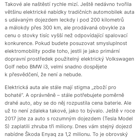
Takové ale naštěstí rychle mizí. Ještě nedávno tvořila
většinu elektrické nabídky tradičních automobilek auta
s udávaným dojezdem leckdy i pod 200 kilometrů
a málokdy přes 300 km, ale prodávaná obvykle za
cenu o stovky tisíc vyšší než odpovídající spalovací
konkurence. Pokud budete posuzovat smysluplnost
elektromobility podle toho, jestli je jako primární
dopravní prostředek použitelný elektrický Volkswagen
Golf nebo BMW i3, velmi snadno dospějete
k přesvědčení, že není a nebude.
Elektrická auta ale stále mají stigma „zboží pro
bohaté“. A oprávněně – stále potřebujete poměrně
drahé auto, aby se do něj rozpustila cena baterie. Ale
už to není zdaleka takové, jako to bývalo. Ještě v roce
2017 jste za auto s rozumným dojezdem (Tesla Model
S) zaplatili zhruba tři miliony. Dnes vám stejný dojezd
nabídne Škoda Enyaq za 1,2 milionu. To je obrovský