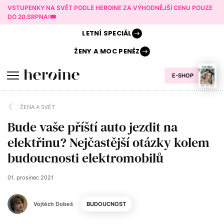
VSTUPENKY NA SVĚT PODLE HEROINE ZA VÝHODNĚJŠÍ CENU POUZE
DO 20.SRPNA!🎟️
LETNÍ
SPECIÁL
ŽENY A
MOC PENĚZ
E-SHOP
ŽENA A SVĚT
Bude vaše příští auto jezdit na
elektřinu? Nejčastější otázky kolem
budoucnosti elektromobilů
01. prosinec 2021
Vojtěch Dobeš
BUDOUCNOST