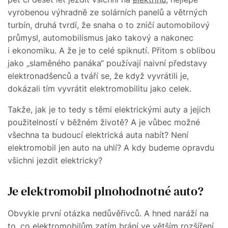
vyrobenou výhradně ze solárních panelů a větrných
turbín, druhá tvrdí, že snaha o to zničí automobilový
průmysl, automobilismus jako takový a nakonec
i ekonomiku. A že je to celé spiknutí. Přitom s oblibou
jako „slaměného panáka“ používají naivní představy
elektronadšenců a tváří se, že když vyvrátili je,
dokázali tím vyvrátit elektromobilitu jako celek.
Takže, jak je to tedy s těmi elektrickými auty a jejich
použitelností v běžném životě? A je vůbec možné
všechna ta budoucí elektrická auta nabít? Není
elektromobil jen auto na uhlí? A kdy budeme opravdu
všichni jezdit elektricky?
Je elektromobil plnohodnotné auto?
Obvykle první otázka nedůvěřivců. A hned naráží na
to, co elektromobilům zatím brání ve větším rozšíření.