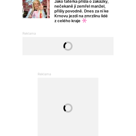
Jako tatérka přišla o zakázky,
nečekaně jí zemřel manžel,
přišly povodně. Dnes za ní ke
Krnovu jezdí na zmrzlinu lidé
z celého kraje