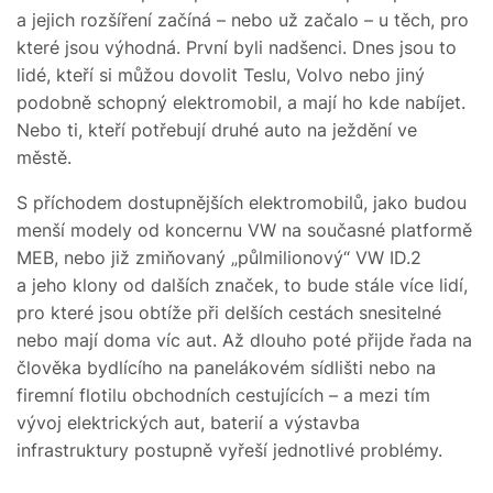
a jejich rozšíření začíná – nebo už začalo – u těch, pro
které jsou výhodná. První byli nadšenci. Dnes jsou to
lidé, kteří si můžou dovolit Teslu, Volvo nebo jiný
podobně schopný elektromobil, a mají ho kde nabíjet.
Nebo ti, kteří potřebují druhé auto na ježdění ve
městě.
S příchodem dostupnějších elektromobilů, jako budou
menší modely od koncernu VW na současné platformě
MEB, nebo již zmiňovaný „půlmilionový“ VW ID.2
a jeho klony od dalších značek, to bude stále více lidí,
pro které jsou obtíže při delších cestách snesitelné
nebo mají doma víc aut. Až dlouho poté přijde řada na
člověka bydlícího na panelákovém sídlišti nebo na
firemní flotilu obchodních cestujících – a mezi tím
vývoj elektrických aut, baterií a výstavba
infrastruktury postupně vyřeší jednotlivé problémy.