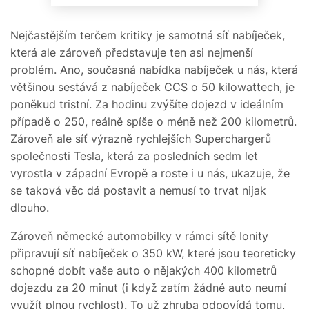
Nejčastějším terčem kritiky je samotná síť nabíječek,
která ale zároveň představuje ten asi nejmenší
problém. Ano, současná nabídka nabíječek u nás, která
většinou sestává z nabíječek CCS o 50 kilowattech, je
poněkud tristní. Za hodinu zvýšíte dojezd v ideálním
případě o 250, reálně spíše o méně než 200 kilometrů.
Zároveň ale síť výrazně rychlejších Superchargerů
společnosti Tesla, která za posledních sedm let
vyrostla v západní Evropě a roste i u nás, ukazuje, že
se taková věc dá postavit a nemusí to trvat nijak
dlouho.
Zároveň německé automobilky v rámci sítě Ionity
připravují síť nabíječek o 350 kW, které jsou teoreticky
schopné dobít vaše auto o nějakých 400 kilometrů
dojezdu za 20 minut (i když zatím žádné auto neumí
využít plnou rychlost). To už zhruba odpovídá tomu,