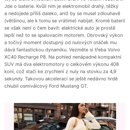
Jde o baterie. Kvůli nim je elektromobil drahý, těžký
a nedojede příliš daleko, aniž by se musel zdlouhavě
(většinou, ale k tomu se vrátíme) nabíjet. Kromě baterií
se však není o čem bavit: elektrické auto je prostě
lepší než to se spalovacím motorem. Obrovský výkon
a točivý moment dostupný od nulových otáček mu
dává fantastickou dynamiku. Vezměte si třeba Volvo
XC40 Recharge P8. Na pohled nenápadné kompaktní
SUV má dva elektromotory o celkovém výkonu 408
koní, což stačí ke zrychlení z nuly na stovku za 4,9
sekundy. Takovou akcelerací se ještě nedávno hrdě
chlubil osmiválcový Ford Mustang GT.