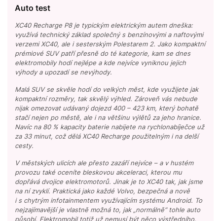
Auto test
XC40 Recharge P8 je typickým elektrickým autem dneška:
využívá technický základ společný s benzínovými a naftovými
verzemi XC40, ale i sesterským Polestarem 2. Jako kompaktní
prémiové SUV patří přesně do té kategorie, kam se dnes
elektromobily hodí nejlépe a kde nejvíce vyniknou jejich
výhody a upozadí se nevýhody.
Malá SUV se skvěle hodí do velkých měst, kde využijete jak
kompaktní rozměry, tak skvělý výhled. Zároveň vás nebude
nijak omezovat udávaný dojezd 400 – 423 km, který bohatě
stačí nejen po městě, ale i na většinu výlětů za jeho hranice.
Navíc na 80 % kapacity baterie nabijete na rychlonabíječce už
za 33 minut, což dělá XC40 Recharge použitelným i na delší
cesty.
V městských ulicích ale přesto zazáří nejvíce – a v hustém
provozu také oceníte bleskovou akceleraci, kterou mu
dopřává dvojice elektromotorů. Jinak je to XC40 tak, jak jsme
na ní zvyklí. Praktická jako každé Volvo, bezpečná a nově
i s chytrým infotainmentem využívajícím systému Android. To
nejzajímavější je vlastně možná to, jak „normálně“ tohle auto
působí. Elektromobil totiž už nemusí být něco výstředního.