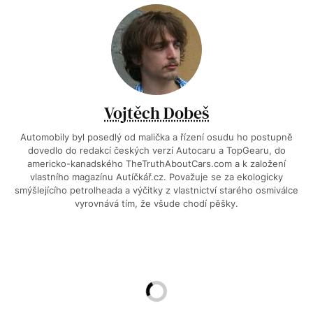
Vojtěch Dobeš
Automobily byl posedlý od malička a řízení osudu ho postupně
dovedlo do redakcí českých verzí Autocaru a TopGearu, do
americko-kanadského TheTruthAboutCars.com a k založení
vlastního magazínu Autíčkář.cz. Považuje se za ekologicky
smýšlejícího petrolheada a výčitky z vlastnictví starého osmiválce
vyrovnává tím, že všude chodí pěšky.