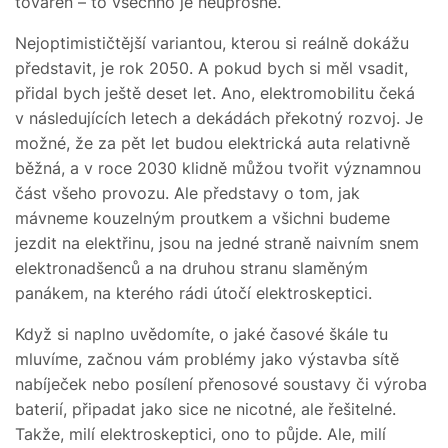
továren – to všechno je neúprosné.
Nejoptimističtější variantou, kterou si reálně dokážu
představit, je rok 2050. A pokud bych si měl vsadit,
přidal bych ještě deset let. Ano, elektromobilitu čeká
v následujících letech a dekádách překotný rozvoj. Je
možné, že za pět let budou elektrická auta relativně
běžná, a v roce 2030 klidně můžou tvořit významnou
část všeho provozu. Ale představy o tom, jak
mávneme kouzelným proutkem a všichni budeme
jezdit na elektřinu, jsou na jedné straně naivním snem
elektronadšenců a na druhou stranu slaměným
panákem, na kterého rádi útočí elektroskeptici.
Když si naplno uvědomíte, o jaké časové škále tu
mluvíme, začnou vám problémy jako výstavba sítě
nabíječek nebo posílení přenosové soustavy či výroba
baterií, připadat jako sice ne nicotné, ale řešitelné.
Takže, milí elektroskeptici, ono to půjde. Ale, milí