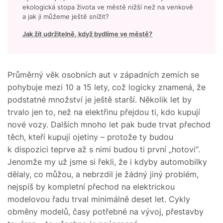
ekologická stopa života ve městě nižší než na venkově
a jak ji můžeme ještě snížit?
Jak žít udržitelně, když bydlíme ve městě?
Průměrný věk osobních aut v západních zemích se
pohybuje mezi 10 a 15 lety, což logicky znamená, že
podstatné množství je ještě starší. Několik let by
trvalo jen to, než na elektřinu přejdou ti, kdo kupují
nové vozy. Dalších mnoho let pak bude trvat přechod
těch, kteří kupují ojetiny – protože ty budou
k dispozici teprve až s nimi budou ti první „hotovi“.
Jenomže my už jsme si řekli, že i kdyby automobilky
dělaly, co můžou, a nebrzdil je žádný jiný problém,
nejspíš by kompletní přechod na elektrickou
modelovou řadu trval minimálně deset let. Cykly
obměny modelů, časy potřebné na vývoj, přestavby