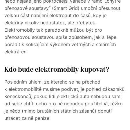
nebo nějaké jeho pokročilejší variace v rámci „chytré
přenosové soustavy“ (Smart Grid) umožní přesunout
velkou část nabíjení elektroaut do časů, kdy je
elektřiny nikoliv nedostatek, ale přebytek.
Elektromobily tak paradoxně můžou být pro
přenosovou soustavou spíše způsobem, jak si lépe
poradit s kolísajícím výkonem větrných a solárních
elektráren.
Kdo bude elektromobily kupovat?
Posledním úhlem, ze kterého se na přechod
k elektromobilitě musíme podívat, je pohled zákazníků.
Koneckonců, pokud lidi elektrická auta nebudou sami
od sebe chtít, nebo pro ně nebudou použitelná, těžko
je něco (mimo brutálních státních zásahů) donutí
utrácet za ně peníze.