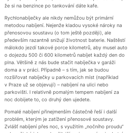
že si na benzince po tankování dáte kafe.
Rychlonabíječky ale nikdy nemůžou být primární
metodou nabíjení. Nejenže kladou vysoké nároky na
přenosovou soustavu (o tom ještě později), ale
především razantně snižují životnost baterie. Naštěstí
málokdo jezdí takové porce kilometrů, aby musel auto
o dojezdu 500 či 600 kilometrů nabíjet každý den do
plna. Většině z nás bude stačit nabíječka v garáži
doma a v práci. Případně – s tím, jak se budou
rozšiřovat nabíječky u parkovacích míst (například
v Praze už se objevují) – nabíjení na ulici nebo
parkovišti. I relativně pomalým tempem nabíjení za
noc dobijete to, co druhý den ujedete.
Pomalé nabíjení přinejmenším částečně řeší i další
problém, kterým je zatížení přenosové soustavy.
Zvlášť nabíjení přes noc, s využitím „nočního proudu“