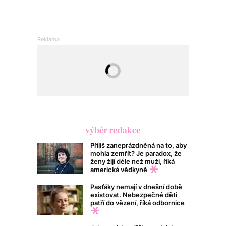
výběr redakce
Příliš zaneprázdněná na to, aby
mohla zemřít? Je paradox, že
ženy žijí déle než muži, říká
americká vědkyně
Pasťáky nemají v dnešní době
existovat. Nebezpečné děti
patří do vězení, říká odbornice