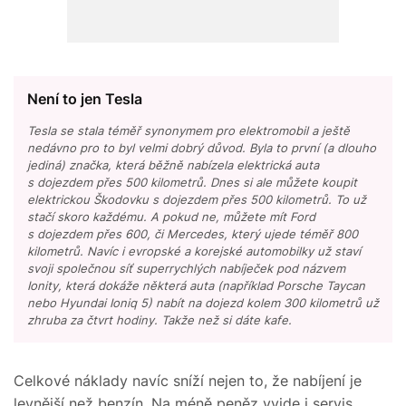
Není to jen Tesla
Tesla se stala téměř synonymem pro elektromobil a ještě
nedávno pro to byl velmi dobrý důvod. Byla to první (a dlouho
jediná) značka, která běžně nabízela elektrická auta
s dojezdem přes 500 kilometrů. Dnes si ale můžete koupit
elektrickou Škodovku s dojezdem přes 500 kilometrů. To už
stačí skoro každému. A pokud ne, můžete mít Ford
s dojezdem přes 600, či Mercedes, který ujede téměř 800
kilometrů. Navíc i evropské a korejské automobilky už staví
svoji společnou síť superrychlých nabíječek pod názvem
Ionity, která dokáže některá auta (například Porsche Taycan
nebo Hyundai Ioniq 5) nabít na dojezd kolem 300 kilometrů už
zhruba za čtvrt hodiny. Takže než si dáte kafe.
Celkové náklady navíc sníží nejen to, že nabíjení je
levnější než benzín. Na méně peněz vyjde i servis