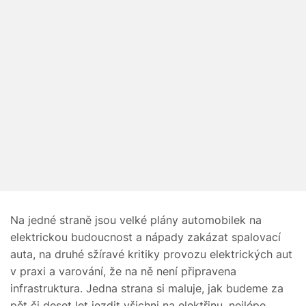
Na jedné straně jsou velké plány automobilek na
elektrickou budoucnost a nápady zakázat spalovací
auta, na druhé sžíravé kritiky provozu elektrických aut
v praxi a varování, že na ně není připravena
infrastruktura. Jedna strana si maluje, jak budeme za
pět či deset let jezdit všichni na
elektřinu
, nejlépe