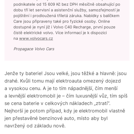
podnikatele od 15 609 Kč bez DPH měsíčně obsahující po
dobu tří let servisní a asistenční služby, samozřejmostí je
pojištění i prodloužená tříletá záruka. Nabídky s balíčkem
Care jsou připraveny také pro fyzické osoby. Online
dostupné je nyní již i Volvo C40 Recharge, první pouze
čistě elektrické volvo. Více informací je k dispozici
na
www.volvocars.cz
Propagace Volvo Cars
Jenže ty baterie! Jsou velké, jsou těžké a hlavně: jsou
drahé. Kvůli tomu mají elektroauta omezený dojezd
a vysokou cenu. A je to tím nápadnější, čím menší
a levnější elektromobil je – čím luxusnější vůz, tím spíš
se cena baterie v celkových nákladech „ztratí“.
Nejhorší je potom případ, kdy je elektromobil vlastně
jen přestavěné benzínové auto, místo aby byl
navržený od základu nově.