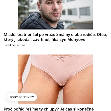
Mladší bratr přišel po vraždě mámy o oba rodiče. Otce,
který ji ubodal, zavrhnul, říká syn Monyové
Redakce Heroine
BODY POSITIVITY
Proč pořád řešíme ty chlupy? Je čas si konečně