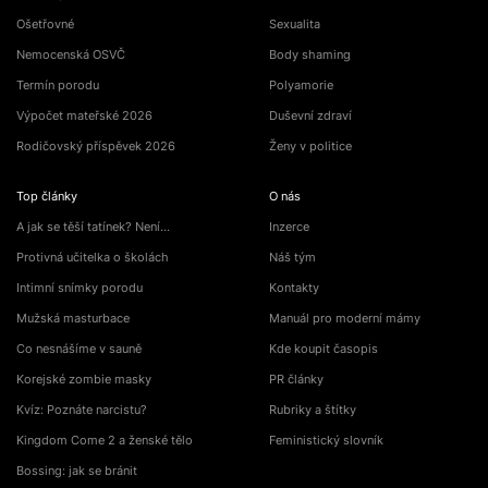
Ošetřovné
Sexualita
Nemocenská OSVČ
Body shaming
Termín porodu
Polyamorie
Výpočet mateřské 2026
Duševní zdraví
Rodičovský příspěvek 2026
Ženy v politice
Top články
O nás
A jak se těší tatínek? Není…
Inzerce
Protivná učitelka o školách
Náš tým
Intimní snímky porodu
Kontakty
Mužská masturbace
Manuál pro moderní mámy
Co nesnášíme v sauně
Kde koupit časopis
Korejské zombie masky
PR články
Kvíz: Poznáte narcistu?
Rubriky a štítky
Kingdom Come 2 a ženské tělo
Feministický slovník
Bossing: jak se bránit