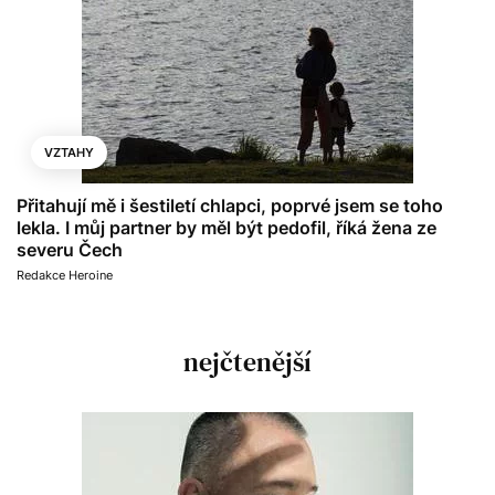
VZTAHY
Přitahují mě i šestiletí chlapci, poprvé jsem se toho
lekla. I můj partner by měl být pedofil, říká žena ze
severu Čech
Redakce Heroine
nejčtenější