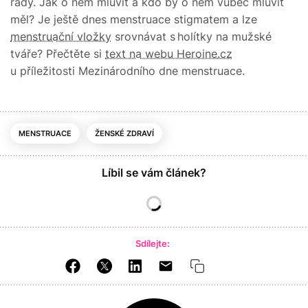
rady. Jak o něm mluvit a kdo by o něm vůbec mluvit
měl? Je ještě dnes menstruace stigmatem a lze
menstruační vložky
srovnávat s holítky na mužské
tváře? Přečtěte si
text na webu Heroine.cz
u příležitosti Mezinárodního dne menstruace.
MENSTRUACE
ŽENSKÉ ZDRAVÍ
Líbil se vám článek?
Sdílejte: