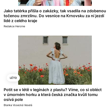
Jako tatérka přišla o zakázky, tak vsadila na zdobenou
točenou zmrzlinu. Do vesnice na Krnovsku za ní jezdí
lidé z celého kraje
Redakce Heroine
LÉTO
Potit se v létě v legínách z plastu? Víme, co si obléct
v úmorném horku a která česká značka kvůli tomu
osívá pole
Blanka Vosecká Veselá