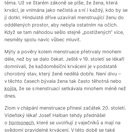
téma. Už ve Starém zákoně se píše, že žena, která
krvácí, je vnímána jako nečistá a s ní i každý, kdo by se
jí dotkl. Hinduisté dříve uzavírali menstruující ženu do
oddělených prostor, aby nebyla ostatním na očích.
Když se tam náhodou sešlo stejně „postižených“ více,
nesměly spolu navíc vůbec mluvit.
Mýty a pověry kolem menstruace přetrvaly mnohem
déle, než by se dalo čekat. Ještě v 19. století se lékaři
domnívali, že každoměsíční krvácení je v podstatě
chorobný stav, který ženě nedělá dobře. Není divu –
v těchto časech bývala žena tak často těhotná nebo
kojila
, že se s menstruací setkávala mnohem méně než
dnes.
Zlom v chápání menstruace přinesl začátek 20. století.
Vídeňský lékař Josef Halban tehdy přednášel
o
hormonech
, které se uvolňují z vaječníků a mají na
svědomí pravidelné krvácení. V této době se také