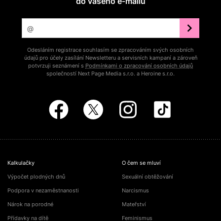
do vašeho e‑mailu
Odesláním registrace souhlasím se zpracováním svých osobních
údajů pro účely zasílání Newsletteru a servisních kampaní a zároveň
potvrzuji seznámení s
Podmínkami o zpracování osobních údajů
společností Next Page Media s.r.o. a Heroine s.r.o.
Kalkulačky
O čem se mluví
Výpočet plodných dnů
Sexuální obtěžování
Podpora v nezaměstnanosti
Narcismus
Nárok na porodné
Mateřství
Přídavky na dítě
Feminismus