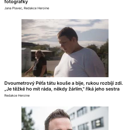
fotografky
Jana Plavec
,
Redakce Heroine
Dvoumetrový Péťa tátu kouše a bije, rukou rozbíjí zdi.
„Je těžké ho mít ráda, někdy žárlím," říká jeho sestra
Redakce Heroine