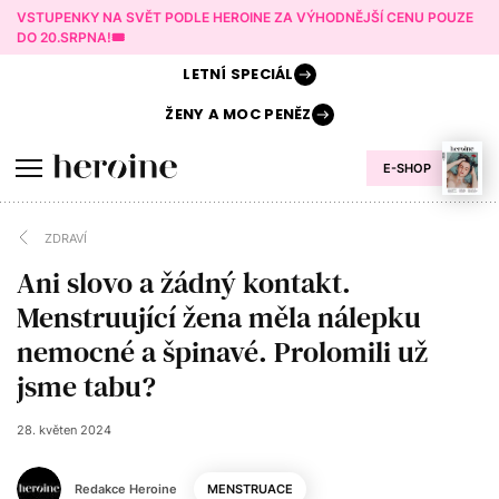
VSTUPENKY NA SVĚT PODLE HEROINE ZA VÝHODNĚJŠÍ CENU POUZE
DO 20.SRPNA!🎟️
LETNÍ
SPECIÁL
ŽENY A
MOC PENĚZ
E-SHOP
ZDRAVÍ
Ani slovo a žádný kontakt.
Menstruující žena měla nálepku
nemocné a špinavé. Prolomili už
jsme tabu?
28. květen 2024
Redakce Heroine
MENSTRUACE