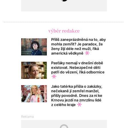
výběr redakce
Příliš zaneprázdněná na to, aby
mohla zemřít? Je paradox, že
ženy žijí déle než muži, říká
americká vědkyně
Pasťáky nemají v dnešní době
existovat. Nebezpečné děti
patří do vězení, říká odbornice
Jako tatérka přišla o zakázky,
nečekaně jí zemřel manžel,
přišly povodně. Dnes za ní ke
Krnovu jezdí na zmrzlinu lidé
z celého kraje