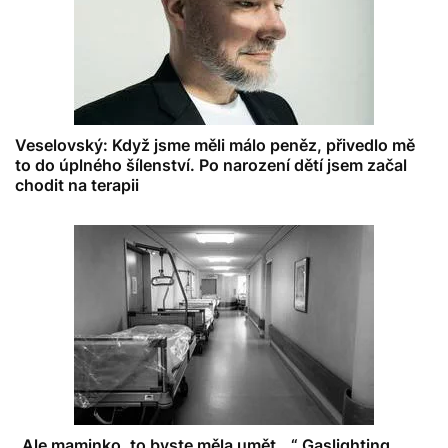
Veselovský: Když jsme měli málo peněz, přivedlo mě
to do úplného šílenství. Po narození dětí jsem začal
chodit na terapii
„Ale maminko, to byste měla umět...“ Gaslighting