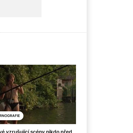
8
RNOGRAFIE
é vzrušující scény nikdo před