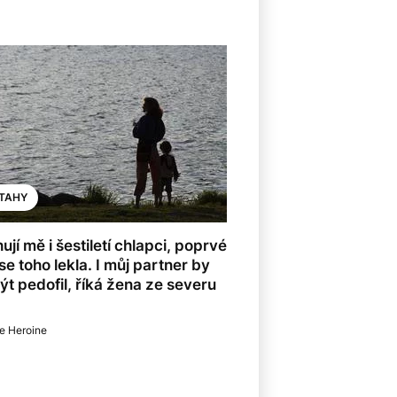
TAHY
hují mě i šestiletí chlapci, poprvé
se toho lekla. I můj partner by
ýt pedofil, říká žena ze severu
e Heroine