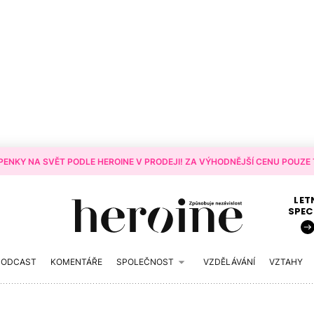
ENKY NA SVĚT PODLE HEROINE V PRODEJI! ZA VÝHODNĚJŠÍ CENU POUZE T
LET
SPEC
PODCAST
KOMENTÁŘE
SPOLEČNOST
VZDĚLÁVÁNÍ
VZTAHY