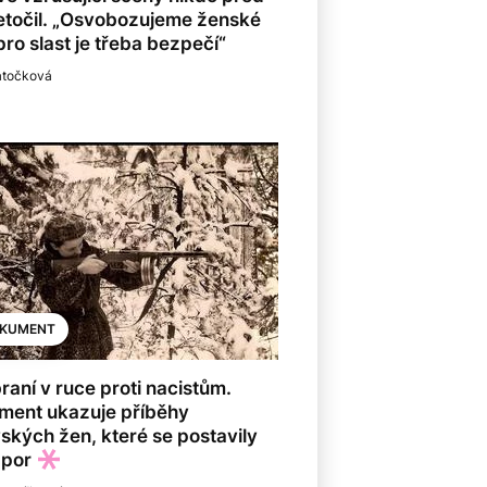
etočil. „Osvobozujeme ženské
 pro slast je třeba bezpečí“
atočková
KUMENT
raní v ruce proti nacistům.
ment ukazuje příběhy
ských žen, které se postavily
dpor