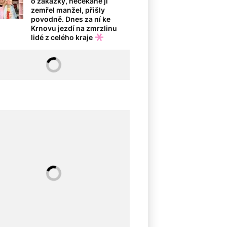
o zakázky, nečekaně jí
zemřel manžel, přišly
povodně. Dnes za ní ke
Krnovu jezdí na zmrzlinu
lidé z celého kraje