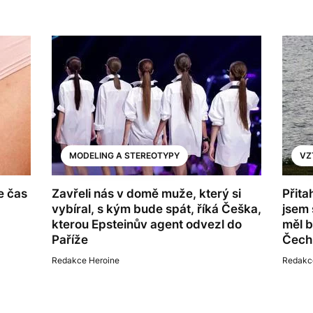
MODELING A STEREOTYPY
VZ
e čas
Zavřeli nás v domě muže, který si
Přita
vybíral, s kým bude spát, říká Češka,
jsem 
kterou Epsteinův agent odvezl do
měl b
Paříže
Čech
Redakce Heroine
Redakc