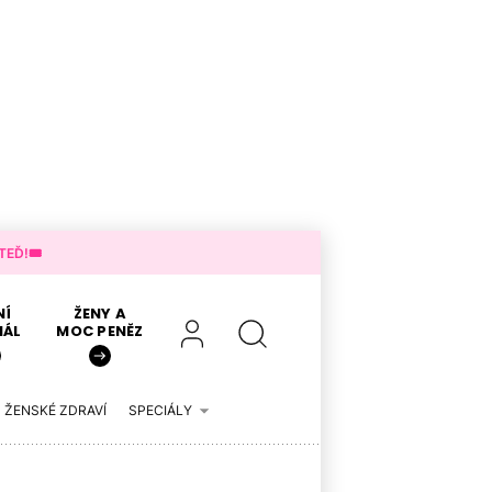
EĎ!🎟️
NÍ
ŽENY A
IÁL
MOC PENĚZ
ŽENSKÉ ZDRAVÍ
SPECIÁLY