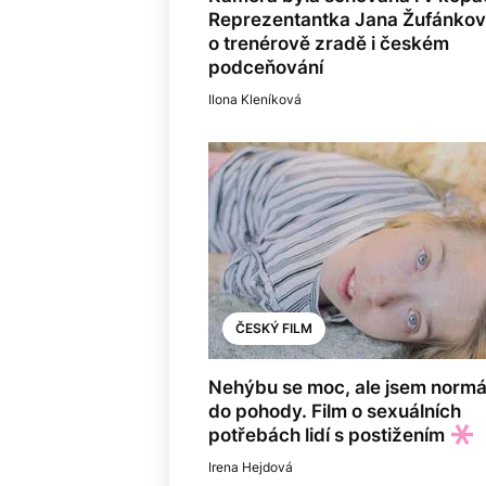
Reprezentantka Jana Žufánko
o trenérově zradě i českém
podceňování
Ilona Kleníková
ČESKÝ FILM
Nehýbu se moc, ale jsem normá
do pohody. Film o sexuálních
potřebách lidí s postižením
Irena Hejdová