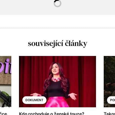
související články
DOKUMENT
PO
čce.
Kdo rozhoduje o ženské touze?
Takov