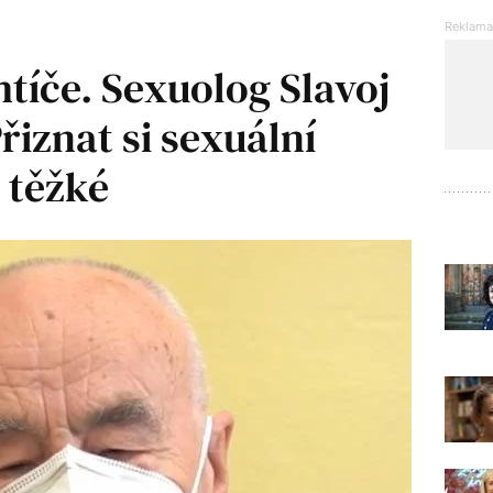
chtíče. Sexuolog Slavoj
řiznat si sexuální
i těžké