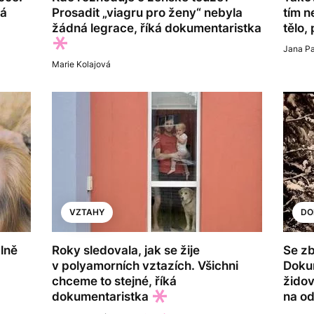
vá
Prosadit „viagru pro ženy“ nebyla
tím n
žádná legrace, říká dokumentaristka
tělo,
Jana P
Marie Kolajová
VZTAHY
DO
lně
Roky sledovala, jak se žije
Se zb
v polyamorních vztazích. Všichni
Doku
chceme to stejné, říká
židov
dokumentaristka
na o