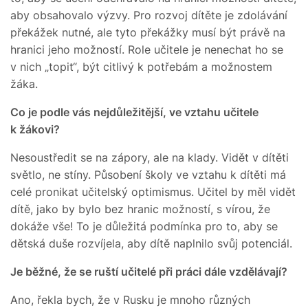
aby obsahovalo výzvy. Pro rozvoj dítěte je zdolávání
překážek nutné, ale tyto překážky musí být právě na
hranici jeho možností. Role učitele je nenechat ho se
v nich „topit“, být citlivý k potřebám a možnostem
žáka.
Co je podle vás nejdůležitější, ve vztahu učitele
k žákovi?
Nesoustředit se na zápory, ale na klady. Vidět v dítěti
světlo, ne stíny. Působení školy ve vztahu k dítěti má
celé pronikat učitelský optimismus. Učitel by měl vidět
dítě, jako by bylo bez hranic možností, s vírou, že
dokáže vše! To je důležitá podmínka pro to, aby se
dětská duše rozvíjela, aby dítě naplnilo svůj potenciál.
Je běžné, že se ruští učitelé při práci dále vzdělávají?
Ano, řekla bych, že v Rusku je mnoho různých