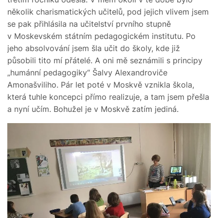
několik charismatických učitelů, pod jejich vlivem jsem
se pak přihlásila na učitelství prvního stupně
v Moskevském státním pedagogickém institutu. Po
jeho absolvování jsem šla učit do školy, kde již
působili tito mí přátelé. A oni mě seznámili s principy
„humánní pedagogiky“ Šalvy Alexandroviče
Amonašviliho. Pár let poté v Moskvě vznikla škola,
která tuhle koncepci přímo realizuje, a tam jsem přešla
a nyní učím. Bohužel je v Moskvě zatím jediná.