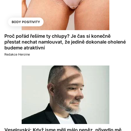
BODY POSITIVITY
Proč pořád řešíme ty chlupy? Je čas si konečně
přestat nechat namlouvat, že jedině dokonale oholené
budeme atraktivní
Redakce Heroine
Veselovský: Když jsme měli málo peněz, přivedlo mě