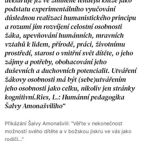
podstatu experimentálního vyučování
důslednou realizaci humanistického principu
a rozumí jím rozvíjení celostní osobnosti
žáka, upevňování humánních, mravních
vztahů k lidem, přírodě, práci, životnímu
prostředí, starost o vnitřní svět dítěte, o jeho
zájmy a potřeby, obohacování jeho
duševních a duchovních potencialit. Utváření
žákovy osobnosti má být (sebe)utvářením
jeho osobnosti jako celku, nikoliv jen stránky
kognitivní.Ries, L.: Humánní pedagogika
Šalvy Amonašviliho
Přikázání Šalvy Amonašvili: "Věřte v nekonečnost
možností svého dítěte a v božskou jiskru ve vás jako
rodiči..."