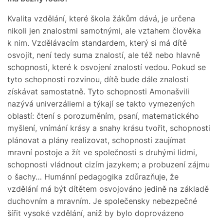
Kvalita vzdělání, které škola žákům dává, je určena
nikoli jen znalostmi samotnými, ale vztahem člověka
k nim. Vzdělávacím standardem, který si má dítě
osvojit, není tedy suma znalostí, ale též nebo hlavně
schopnosti, které k osvojení znalostí vedou. Pokud se
tyto schopnosti rozvinou, dítě bude dále znalosti
získávat samostatně. Tyto schopnosti Amonašvili
nazývá univerzáliemi a týkají se takto vymezených
oblastí: čtení s porozuměním, psaní, matematického
myšlení, vnímání krásy a snahy krásu tvořit, schopnosti
plánovat a plány realizovat, schopnosti zaujímat
mravní postoje a žít ve společnosti s druhými lidmi,
schopnosti vládnout cizím jazykem; a probuzení zájmu
o šachy… Humánní pedagogika zdůrazňuje, že
vzdělání má být dítětem osvojováno jedině na základě
duchovním a mravním. Je společensky nebezpečné
šířit vysoké vzdělání, aniž by bylo doprovázeno