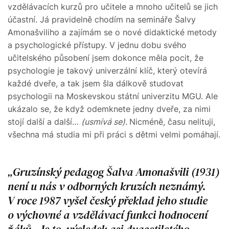
vzdělávacích kurzů pro učitele a mnoho učitelů se jich
účastní. Já pravidelně chodím na semináře Šalvy
Amonašviliho a zajímám se o nové didaktické metody
a psychologické přístupy. V jednu dobu svého
učitelského působení jsem dokonce měla pocit, že
psychologie je takový univerzální klíč, který otevírá
každé dveře, a tak jsem šla dálkově studovat
psychologii na Moskevskou státní univerzitu MGU. Ale
ukázalo se, že když odemknete jedny dveře, za nimi
stojí další a další…
(usmívá se).
Nicméně, času nelituji,
všechna má studia mi při práci s dětmi velmi pomáhají.
Gruzínský pedagog Šalva Amonašvili (1931)
není u nás v odborných kruzích neznámý.
V roce 1987 vyšel český překlad jeho studie
o výchovné a vzdělávací funkci hodnocení
žáků. Je to výsledek asi dvacetiletého