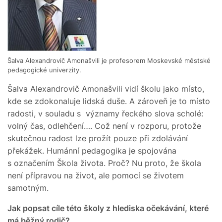
Šalva Alexandrovič Amonašvili je profesorem Moskevské městské
pedagogické univerzity.
Šalva Alexandrovič Amonašvili vidí školu jako místo,
kde se zdokonaluje lidská duše. A zároveň je to místo
radosti, v souladu s významy řeckého slova scholé:
volný čas, odlehčení…. Což není v rozporu, protože
skutečnou radost lze prožít pouze při zdolávání
překážek. Humánní pedagogika je spojována
s označením Škola života. Proč? Nu proto, že škola
není přípravou na život, ale pomocí se životem
samotným.
Jak popsat cíle této školy z hlediska očekávání, které
má běžný rodič?