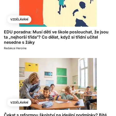
VZDĚLÁVÁNÍ
EDU poradna: Musí děti ve škole poslouchat, že jsou
ta „nejhorší třída"? Co dělat, když si třídní učitel
nesedne s žáky
Redakce Heroine
VZDĚLÁVÁNÍ
Čekat s reformou školství na ideální podmínky? Bité