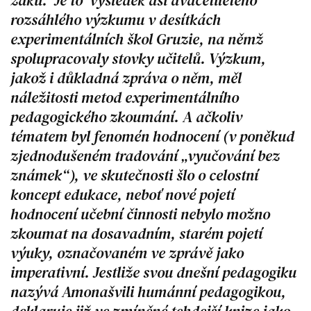
rozsáhlého výzkumu v desítkách
experimentálních škol Gruzie, na němž
spolupracovaly stovky učitelů. Výzkum,
jakož i důkladná zpráva o něm, měl
náležitosti metod experimentálního
pedagogického zkoumání. A ačkoliv
tématem byl fenomén hodnocení (v poněkud
zjednodušeném tradování „vyučování bez
známek“), ve skutečnosti šlo o celostní
koncept edukace, neboť nové pojetí
hodnocení učební činnosti nebylo možno
zkoumat na dosavadním, starém pojetí
výuky, označovaném ve zprávě jako
imperativní. Jestliže svou dnešní pedagogiku
nazývá Amonašvili humánní pedagogikou,
deklaruje již ve zmíněné tehdejší knize jako