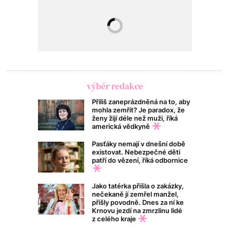
výběr redakce
Příliš zaneprázdněná na to, aby
mohla zemřít? Je paradox, že
ženy žijí déle než muži, říká
americká vědkyně
Pasťáky nemají v dnešní době
existovat. Nebezpečné děti
patří do vězení, říká odbornice
Jako tatérka přišla o zakázky,
nečekaně jí zemřel manžel,
přišly povodně. Dnes za ní ke
Krnovu jezdí na zmrzlinu lidé
z celého kraje