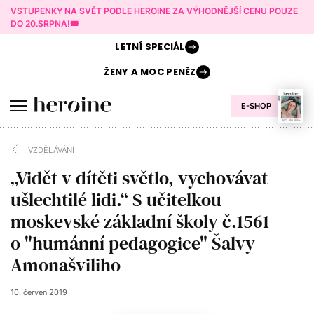
VSTUPENKY NA SVĚT PODLE HEROINE ZA VÝHODNĚJŠÍ CENU POUZE
DO 20.SRPNA!🎟️
LETNÍ
SPECIÁL
ŽENY A
MOC PENĚZ
E-SHOP
VZDĚLÁVÁNÍ
„Vidět v dítěti světlo, vychovávat
ušlechtilé lidi.“ S učitelkou
moskevské základní školy č.1561
o "humánní pedagogice" Šalvy
Amonašviliho
10. červen 2019