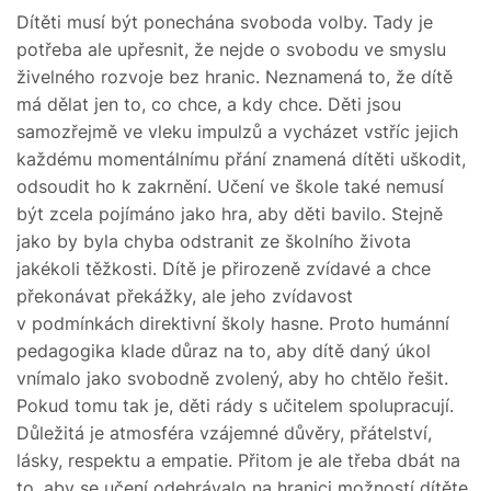
Dítěti musí být ponechána svoboda volby. Tady je
potřeba ale upřesnit, že nejde o svobodu ve smyslu
živelného rozvoje bez hranic. Neznamená to, že dítě
má dělat jen to, co chce, a kdy chce. Děti jsou
samozřejmě ve vleku impulzů a vycházet vstříc jejich
každému momentálnímu přání znamená dítěti uškodit,
odsoudit ho k zakrnění. Učení ve škole také nemusí
být zcela pojímáno jako hra, aby děti bavilo. Stejně
jako by byla chyba odstranit ze školního života
jakékoli těžkosti. Dítě je přirozeně zvídavé a chce
překonávat překážky, ale jeho zvídavost
v podmínkách direktivní školy hasne. Proto humánní
pedagogika klade důraz na to, aby dítě daný úkol
vnímalo jako svobodně zvolený, aby ho chtělo řešit.
Pokud tomu tak je, děti rády s učitelem spolupracují.
Důležitá je atmosféra vzájemné důvěry, přátelství,
lásky, respektu a empatie. Přitom je ale třeba dbát na
to, aby se učení odehrávalo na hranici možností dítěte,