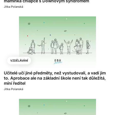
maminka chlapce s Downovým syndromem
Jitka Polanská
VZDĚLÁVÁNÍ
Učitelé učí jiné předměty, než vystudovali, a vadí jim
to. Aprobace ale na základní škole není tak důležitá,
míní ředitel
Jitka Polanská