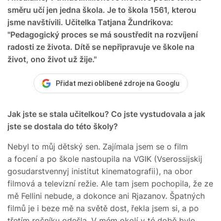
směru učí jen jedna škola. Je to škola 1561, kterou
jsme navštívili. Učitelka Tatjana Žundrikova:
"Pedagogický proces se má soustředit na rozvíjení
radosti ze života. Dítě se nepřipravuje ve škole na
život, ono život už žije."
Přidat mezi oblíbené zdroje na Googlu
Jak jste se stala učitelkou? Co jste vystudovala a jak
jste se dostala do této školy?
Nebyl to můj dětský sen. Zajímala jsem se o film
a focení a po škole nastoupila na VGIK (Vserossijskij
gosudarstvennyj inistitut kinematografii), na obor
filmová a televizní režie. Ale tam jsem pochopila, že ze
mě Fellini nebude, a dokonce ani Rjazanov. Špatných
filmů je i beze mě na světě dost, řekla jsem si, a po
třetím ročníku odešla. V mém okolí v té době bylo