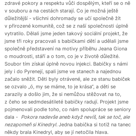
zdravé pokory a respektu vůči dospělým, kteří se o ně
v souboru a na cestách starají. Co je možná ještě
důležitější - všichni dohromady se učí společně žít
v přirozené komunitě, což se z naší společnosti úplně
vytratilo. Dělali jsme jeden takový sociální projekt, že
jsme tři roky pracovali s babičkami dětí a udělali jsme
společně představení na motivy příběhu Jeana Giona
o moudrosti, stáří a o tom, co je v životě důležité.
Soubor tím získal úplně novou injekci. Babičky s námi
jely i do Pyrenejí, spali jsme ve stanech a najednou
začalo sněžit. Děti byly otrávené, ale ze stanu babiček
se ozvalo „ó, my se máme, to je krása“, a děti se
zarazily a došlo jim, že si nemůžou stěžovat na to,
z čeho se sedmdesátileté babičky radují. Projekt jsme
pojmenovali podle toho, co nám spolupráce se seniory
dala -
Pokora nadevše aneb když nevíš, tak se toč, ale
nezapomeň si Kinedryl.
Jedna babička si totiž na tanec
někdy brala Kinedryl, aby se jí netočila hlava.