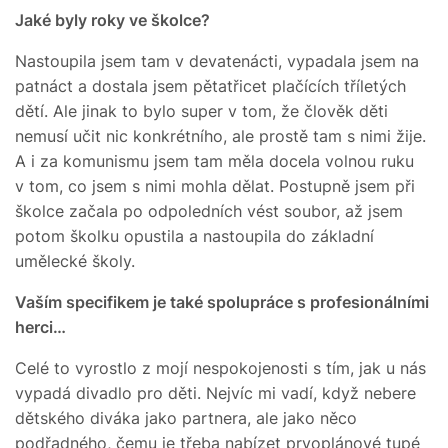
Jaké byly roky ve školce?
Nastoupila jsem tam v devatenácti, vypadala jsem na
patnáct a dostala jsem pětatřicet plačících tříletých
dětí. Ale jinak to bylo super v tom, že člověk děti
nemusí učit nic konkrétního, ale prostě tam s nimi žije.
A i za komunismu jsem tam měla docela volnou ruku
v tom, co jsem s nimi mohla dělat. Postupně jsem při
školce začala po odpoledních vést soubor, až jsem
potom školku opustila a nastoupila do základní
umělecké školy.
Vaším specifikem je také spolupráce s profesionálními
herci…
Celé to vyrostlo z mojí nespokojenosti s tím, jak u nás
vypadá divadlo pro děti. Nejvíc mi vadí, když nebere
dětského diváka jako partnera, ale jako něco
podřadného, čemu je třeba nabízet prvoplánové tupé