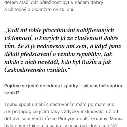
dětem stačí dát příležitost být v něčem dobrý
a užitečný a okamžitě se zklidní.
Vadí mi tohle přeceňování nabiflovaných
vědomostí, o kterých já ze zkušenosti dobře
vím, že si je nedonesou ani sem, a když jsme
dělali představení o vzniku republiky, tak
nikdo z nich nevěděl, kdo byl Rašín a jak
Československo vzniklo.
Pojďme se ještě ohlédnout zpátky – jak vlastně soubor
vznikl?
Touhu spojit umění s cestováním mám po mamince
a k pedagogice jsem taky vždycky inklinovala, už od
dětství jsem vedla různé Pionýry a další skupiny. Máma
byla divadelnice a já sama jsem se pak dostala ještě