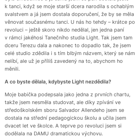
k tanci, když se moje starší dcera narodila s ochablým
svalstvem a já jsem dostala doporučení, že by se měla
věnovat současnému tanci. U nás ho tehdy – krátce po
revoluci – ještě skoro nikdo nedělal, jen jedna paní
v rámci jakéhosi Tanečního studia Light. Tak jsem tam
dceru Terezu dala a nakonec to dopadlo tak, že jsem
celé studio zdědila i s tím blbým názvem, který se nám
nelíbí, ale už je příliš zavedený na to, abychom ho
měnili.
A co byste dělala, kdybyste Light nezdědila?
Moje babička podepsala jako jedna z prvních chartu,
takže jsem nesměla studovat, ale díky zpívání ve
středoškolském sboru Salvador Allendeho jsem se
dostala na střední pedagogickou školu a učila jsem
dvacet let ve školce. A teprve po revoluci jsem si
dodělala na DAMU dramatickou výchovu.