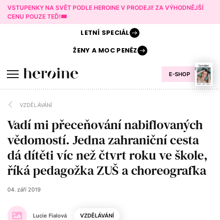
VSTUPENKY NA SVĚT PODLE HEROINE V PRODEJI! ZA VÝHODNĚJŠÍ
CENU POUZE TEĎ!🎟️
LETNÍ
SPECIÁL
ŽENY A
MOC PENĚZ
E-SHOP
VZDĚLÁVÁNÍ
Vadí mi přeceňování nabiflovaných
vědomostí. Jedna zahraniční cesta
dá dítěti víc než čtvrt roku ve škole,
říká pedagožka ZUŠ a choreografka
04. září 2019
Lucie Fialová
VZDĚLÁVÁNÍ