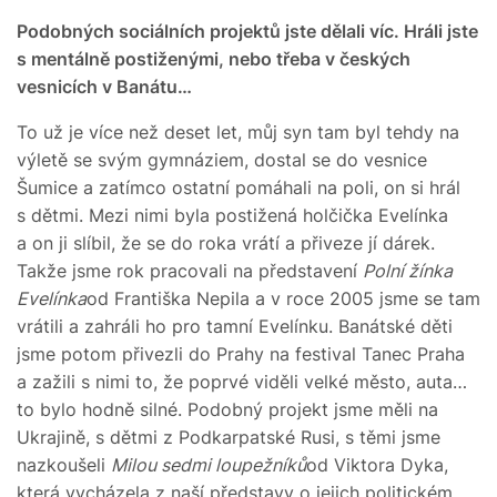
Podobných sociálních projektů jste dělali víc. Hráli jste
s mentálně postiženými, nebo třeba v českých
vesnicích v Banátu…
To už je více než deset let, můj syn tam byl tehdy na
výletě se svým gymnáziem, dostal se do vesnice
Šumice a zatímco ostatní pomáhali na poli, on si hrál
s dětmi. Mezi nimi byla postižená holčička Evelínka
a on ji slíbil, že se do roka vrátí a přiveze jí dárek.
Takže jsme rok pracovali na představení
Polní žínka
Evelínka
od Františka Nepila a v roce 2005 jsme se tam
vrátili a zahráli ho pro tamní Evelínku. Banátské děti
jsme potom přivezli do Prahy na festival Tanec Praha
a zažili s nimi to, že poprvé viděli velké město, auta…
to bylo hodně silné. Podobný projekt jsme měli na
Ukrajině, s dětmi z Podkarpatské Rusi, s těmi jsme
nazkoušeli
Milou sedmi loupežníků
od Viktora Dyka,
která vycházela z naší představy o jejich politickém