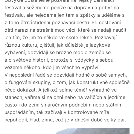
Obvykle dostaneme pozvání na nějaký zahraniční
festival a seženeme peníze na dopravu a pobyt na
festivalu, ale nejedeme jen tam a zpátky a uděláme si
z toho čtrnáctidenní poznávací cestu. Při cestování
děti narazí na strašně moc věcí, které se nedají naučit
jen tím, že jim to někdo ve škole řekne. Poznávají
různou kulturu, zjišťují, jak důležité je jazykové
vybavení, dozvídají se hrozně moc o zeměpise
a o světové historii, protože si vždycky s sebou
vezeme někoho, kdo jim všechno vypráví.
V neposlední řadě se dozvídají hodně o sobě samých,
o fungování skupiny, o tom, jak konstruktivně společně
něco dokázat. A jelikož spíme téměř výhradně ve
stanech, vaříme si na ohni nebo na vařičích a jezdíme
často i do zemí s náročným podnebím nebo státním
uspořádáním, tak zažívají v kontrolované míře
nepohodlí, hlad, zimu, což je v dnešní době velký dar.