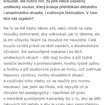
kroužek, ale nutno říct, že jste velice úspěšný
umělecký soubor, který kraluje přehlídkám dětského
i amatérského divadla, i světovým festivalům. V čem
tkví váš úspěch?
Na to se mě často někdo ptá, nebo chodí na naše
zkoušky doktorandi, aby odkoukali, jak to děláme, ale
já jim vždycky říkám: na zkoušce nic neuvidíte. Celé
kouzlo vzniká právě na těch cestách, a dlouhodobým
sžíváním. Ale samozřejmě makáme i na těch
uměleckých věcech – děti mají hodinu a půl týdně
taneční techniky s profesionálem, hodinu týdně zpěvu
a hodinu a půl souborové práce se mnou, což zahrnuje
hlasovou výchovu, tvorbu divadelních situací
a využívání toho všeho, co se naučily pro tvorbu
inscenací. Jak jsem ale říkala, můj nejvyšší cíl je
obvykle ten pedagogický – například při práci
s mentálně postiženými kamarády šlo o to, aby se děti
takových lidí nebály a aby je vzaly jako samozřejmou