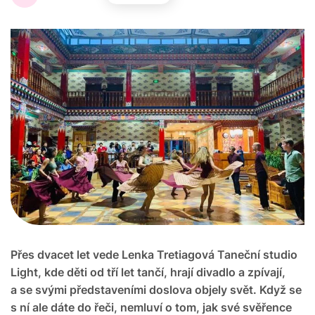
Přes dvacet let vede Lenka Tretiagová Taneční studio
Light, kde děti od tří let tančí, hrají divadlo a zpívají,
a se svými představeními doslova objely svět. Když se
s ní ale dáte do řeči, nemluví o tom, jak své svěřence