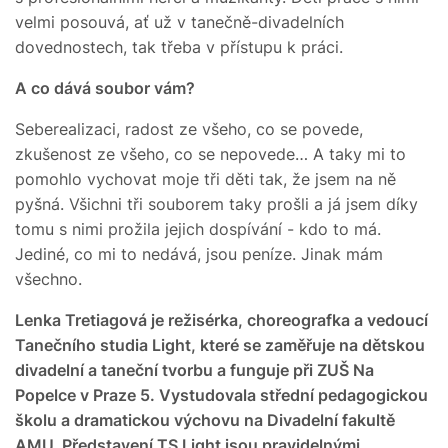
velmi posouvá, ať už v tanečně-divadelních
dovednostech, tak třeba v přístupu k práci.
A co dává soubor vám?
Seberealizaci, radost ze všeho, co se povede,
zkušenost ze všeho, co se nepovede… A taky mi to
pomohlo vychovat moje tři děti tak, že jsem na ně
pyšná. Všichni tři souborem taky prošli a já jsem díky
tomu s nimi prožila jejich dospívání - kdo to má.
Jediné, co mi to nedává, jsou peníze. Jinak mám
všechno.
Lenka Tretiagová je režisérka, choreografka a vedoucí
Tanečního studia Light, které se zaměřuje na dětskou
divadelní a taneční tvorbu a funguje při ZUŠ Na
Popelce v Praze 5. Vystudovala střední pedagogickou
školu a dramatickou výchovu na Divadelní fakultě
AMU. Představení TS Light jsou pravidelnými