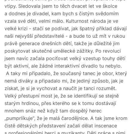
vtipy. Sledovala jsem to těch dvacet let ve školce
a dodnes je divadel, kam bych s čistým svědomím
vzala své děti, velmi málo. Kulturnost národa je ve
velké krizi - stačí se podívat, jak špatný příklad dávají
naši nejvyšší představitelé - a bude to už mít v rukou
právě generace dnešních dětí, takže je důležité jim
poskytovat skutečné umělecké zážitky. Po revoluci
jsem navíc začala pociťovat velký vzestup touhy dětí
být aktivní, ale žádné interaktivní divadlo tu nebylo.
A taky mi připadalo, že současný tanec je obor, který
nemá diváky a připadalo mi, že jediný způsob, jak je
získat, je si je vychovat a naučit je tanci rozumět.
Velký přestupní most je, že se identifikují se stejně
starým hrdinou, přes kterého se k tomu dostávají
mnohem snáz než když tam dospělý herec
„pumprlíkuje“, že je malá čarodějnice. A tak jsme krom
čistě dětských představení začali dělat inscenace
s profesionálními herci a muzikanty. Děti práce s nimi