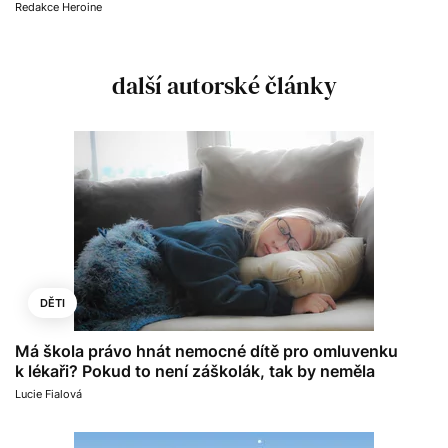
Redakce Heroine
další autorské články
DĚTI
Má škola právo hnát nemocné dítě pro omluvenku
k lékaři? Pokud to není záškolák, tak by neměla
Lucie Fialová