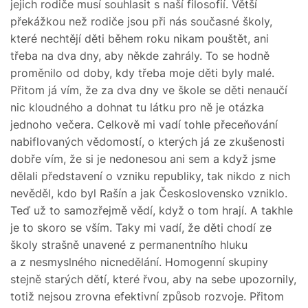
jejich rodiče musí souhlasit s naší filosofií. Větší
překážkou než rodiče jsou při nás současné školy,
které nechtějí děti během roku nikam pouštět, ani
třeba na dva dny, aby někde zahrály. To se hodně
proměnilo od doby, kdy třeba moje děti byly malé.
Přitom já vím, že za dva dny ve škole se děti nenaučí
nic kloudného a dohnat tu látku pro ně je otázka
jednoho večera. Celkově mi vadí tohle přeceňování
nabiflovaných vědomostí, o kterých já ze zkušenosti
dobře vím, že si je nedonesou ani sem a když jsme
dělali představení o vzniku republiky, tak nikdo z nich
nevěděl, kdo byl Rašín a jak Československo vzniklo.
Teď už to samozřejmě vědí, když o tom hrají. A takhle
je to skoro se vším. Taky mi vadí, že děti chodí ze
školy strašně unavené z permanentního hluku
a z nesmyslného nicnedělání. Homogenní skupiny
stejně starých dětí, které řvou, aby na sebe upozornily,
totiž nejsou zrovna efektivní způsob rozvoje. Přitom