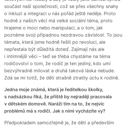
součást naší společnosti, což se přes všechny snahy
o inkluzi a integraci u nás pořád ještě neděje. Proto
hodně z našich věcí má velké sociální téma, proto
hrajeme o moci nebo manipulaci, a o tom, jak
poznáme svoji případnou nezdravou závislost. To jsou
témata, která jsme hodně řešili po revoluci, ale
nepřestala být důležitá doteď. Zajímají nás ale
i intimnější věci – teď se třeba chystáme na téma
rodičovství o tom, že rodič je ten jediný, kdo umí
bezvýhradně milovat a druhá taková láska nebude.
Zdá se mi totiž, že děti strašně ztratily úctu k rodině.
Jedna moje známá, která je ředitelkou školky,
s nadsázkou říká, že příště by nejraději pracovala
v dětském domově. Naráží tím na to, že nejvíc
problémů má s rodiči. Jak s nimi vycházíte vy?
Předpokladem samozřejmě je, že děti a především