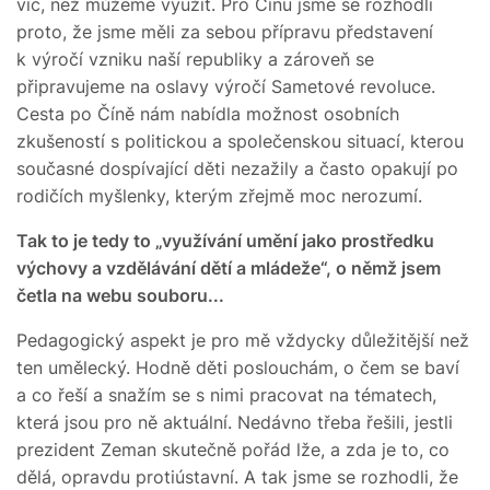
víc, než můžeme využít. Pro Čínu jsme se rozhodli
proto, že jsme měli za sebou přípravu představení
k výročí vzniku naší republiky a zároveň se
připravujeme na oslavy výročí Sametové revoluce.
Cesta po Číně nám nabídla možnost osobních
zkušeností s politickou a společenskou situací, kterou
současné dospívající děti nezažily a často opakují po
rodičích myšlenky, kterým zřejmě moc nerozumí.
Tak to je tedy to „využívání umění jako prostředku
výchovy a vzdělávání dětí a mládeže“, o němž jsem
četla na webu souboru...
Pedagogický aspekt je pro mě vždycky důležitější než
ten umělecký. Hodně děti poslouchám, o čem se baví
a co řeší a snažím se s nimi pracovat na tématech,
která jsou pro ně aktuální. Nedávno třeba řešili, jestli
prezident Zeman skutečně pořád lže, a zda je to, co
dělá, opravdu protiústavní. A tak jsme se rozhodli, že