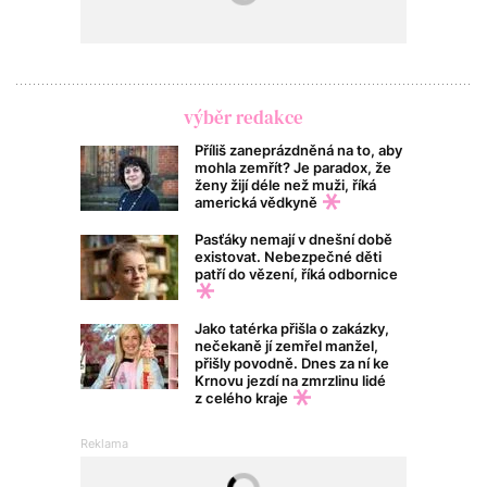
výběr redakce
Příliš zaneprázdněná na to, aby
mohla zemřít? Je paradox, že
ženy žijí déle než muži, říká
americká vědkyně
Pasťáky nemají v dnešní době
existovat. Nebezpečné děti
patří do vězení, říká odbornice
Jako tatérka přišla o zakázky,
nečekaně jí zemřel manžel,
přišly povodně. Dnes za ní ke
Krnovu jezdí na zmrzlinu lidé
z celého kraje