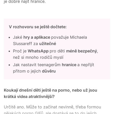
je dobré najít hranice.
V rozhovoru se ještě dočtete:
Jaké
hry a aplikace
považuje Michaela
Slussareff za
užitečné
Proč je
WhatsApp
pro děti
méně bezpečný
,
než si mnoho rodičů myslí
Jak nastavit teenagerům
hranice
a nepřijít
přitom o jejich
důvěru
Koukají dnešní děti ještě na porno, nebo už jsou
krátká videa atraktivnější
?
Určitě ano. Může to začínat nevinně, třeba formou
nějakých porno GIFů, ale dostává se to do jejich