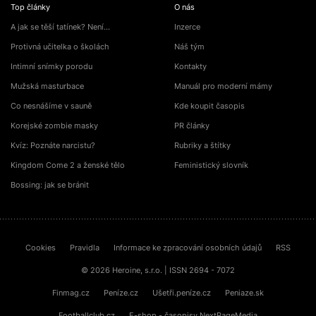
Top články
O nás
A jak se těší tatínek? Není…
Inzerce
Protivná učitelka o školách
Náš tým
Intimní snímky porodu
Kontakty
Mužská masturbace
Manuál pro moderní mámy
Co nesnášíme v sauně
Kde koupit časopis
Korejské zombie masky
PR články
Kvíz: Poznáte narcistu?
Rubriky a štítky
Kingdom Come 2 a ženské tělo
Feministický slovník
Bossing: jak se bránit
Cookies
Pravidla
Informace ke zpracování osobních údajů
RSS
© 2026 Heroine, s.r.o. | ISSN 2694 - 7072
Finmag.cz
Peníze.cz
Ušetři.peníze.cz
Peniaze.sk
Footballclub.cz
E-shop - časopisy NextPageMedia