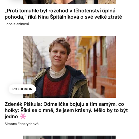
„Proti tomuhle byl rozchod v těhotenství úplná
pohoda,“ říká Nina Špitálníková o své velké ztrátě
Ilona Kleníková
ROZHOVOR
Zdeněk Piškula: Odmalička bojuju s tím samým, co
holky: Říká se o mně, že jsem krásný. Mělo by to být
jedno
Simona Fendrychová