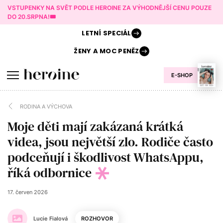
VSTUPENKY NA SVĚT PODLE HEROINE ZA VÝHODNĚJŠÍ CENU POUZE
DO 20.SRPNA!🎟️
LETNÍ
SPECIÁL
ŽENY A
MOC PENĚZ
E-SHOP
RODINA A VÝCHOVA
Moje děti mají zakázaná krátká
videa, jsou největší zlo. Rodiče často
podceňují i škodlivost WhatsAppu,
říká odbornice
17. červen 2026
Lucie Fialová
ROZHOVOR