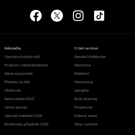
Kalkulačky
O čem se mluví
Výpočet plodných dnů
Sexuální obtěžování
Podpora v nezaměstnanosti
Narcismus
Nárok na porodné
Mateřství
Přídavky na dítě
Feminismus
Ošetřovné
Sexualita
Nemocenská OSVČ
Body shaming
Termín porodu
Polyamorie
Výpočet mateřské 2026
Duševní zdraví
Rodičovský příspěvek 2026
Ženy v politice