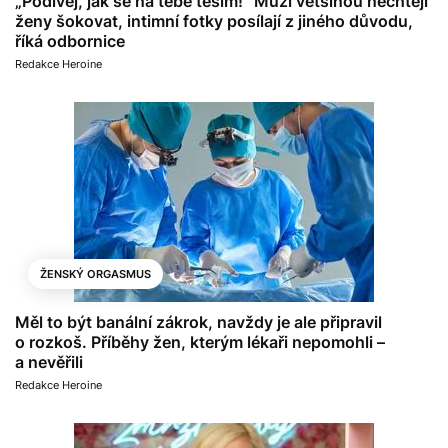
„Podívej, jak se na tebe těším!“ Muži většinou nechtějí
ženy šokovat, intimní fotky posílají z jiného důvodu,
říká odbornice
Redakce Heroine
ŽENSKÝ ORGASMUS
Měl to být banální zákrok, navždy je ale připravil
o rozkoš. Příběhy žen, kterým lékaři nepomohli –
a nevěřili
Redakce Heroine