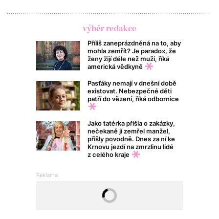
výběr redakce
Příliš zaneprázdněná na to, aby
mohla zemřít? Je paradox, že
ženy žijí déle než muži, říká
americká vědkyně
Pasťáky nemají v dnešní době
existovat. Nebezpečné děti
patří do vězení, říká odbornice
Jako tatérka přišla o zakázky,
nečekaně jí zemřel manžel,
přišly povodně. Dnes za ní ke
Krnovu jezdí na zmrzlinu lidé
z celého kraje