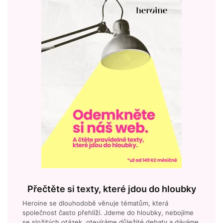
Přečtěte si texty, které jdou do hloubky
Heroine se dlouhodobě věnuje tématům, která
společnost často přehlíží. Jdeme do hloubky, nebojíme
se složitých otázek, otevíráme důležité debaty a dáváme