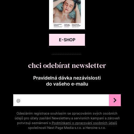
E-SHOP
chci odebírat newsletter
Pravidelná dávka nezávislosti
do vašeho e‑mailu
Odesláním registrace souhlasím se zpracováním svých osobních
údajů pro účely zasílání Newsletteru a servisních kampaní a zároveň
potvrzuji seznámení s
Podmínkami o zpracování osobních údajů
společností Next Page Media s.r.o. a Heroine s.r.o.