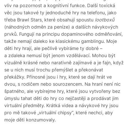
vliv na pozornost a kognitivní funkce. Další toxická
věc jsou takové ty jednoduché hry na telefonu, jako
třeba Brawl Stars, které obsahují spoustu
lootboxů
(náhodných odměn za peníze) a dalších návykových
prvků. Fungují na principu dopaminového odměňování,
takže nemají daleko ke klasickému gamblingu. Moje
děti hry hrají, ale pečlivě vybíráme ty dobré –
a zdaleka nemusí být jenom vzdělávací. Mohou být
vizuálně krásné nebo narativně zajímavé a je fajn, když
se u nich musí trochu přemýšlet a překonávat
překážky. Přínosné jsou i hry, které se dají hrát ve
dvou, s rodičem nebo sourozencem. Na hraní není nic
špatného, ale vybírejme hry, které jsou vytvořeny bez
úmyslu tahat děti do hry co nejčastěji a prodávat jim
virtuální předměty. Krátká videa a návykové hry jsou
pro mě takové „virtuální chipsy“, které nechci, aby
moje děti konzumovaly.