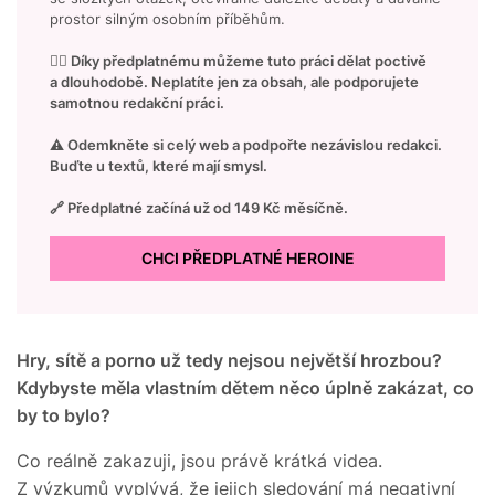
prostor silným osobním příběhům.
👉🏻 Díky předplatnému můžeme tuto práci dělat poctivě
a dlouhodobě. Neplatíte jen za obsah, ale podporujete
samotnou redakční práci.
⚠️ Odemkněte si celý web a podpořte nezávislou redakci.
Buďte u textů, které mají smysl.
🔗 Předplatné začíná už od 149 Kč měsíčně.
CHCI PŘEDPLATNÉ HEROINE
Hry, sítě a porno už tedy nejsou největší hrozbou?
Kdybyste měla vlastním dětem něco úplně zakázat, co
by to bylo?
Co reálně zakazuji, jsou právě krátká videa.
Z výzkumů vyplývá, že jejich sledování má negativní