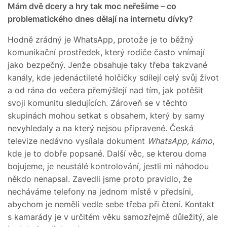
Mám dvě dcery a hry tak moc neřešíme – co
problematického dnes dělají na internetu dívky?
Hodně zrádný je WhatsApp, protože je to běžný
komunikační prostředek, který rodiče často vnímají
jako bezpečný. Jenže obsahuje taky třeba takzvané
kanály, kde jedenáctileté holčičky sdílejí celý svůj život
a od rána do večera přemýšlejí nad tím, jak potěšit
svoji komunitu sledujících. Zároveň se v těchto
skupinách mohou setkat s obsahem, který by samy
nevyhledaly a na který nejsou připravené. Česká
televize nedávno vysílala dokument
WhatsApp, kámo
,
kde je to dobře popsané. Další věc, se kterou doma
bojujeme, je neustálé kontrolování, jestli mi náhodou
někdo nenapsal. Zavedli jsme proto pravidlo, že
necháváme telefony na jednom místě v předsíni,
abychom je neměli vedle sebe třeba při čtení. Kontakt
s kamarády je v určitém věku samozřejmě důležitý, ale