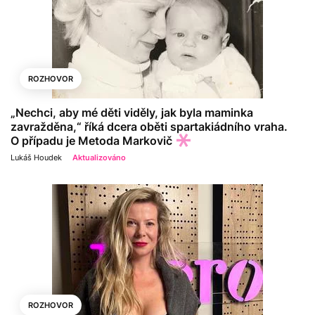
ROZHOVOR
„Nechci, aby mé děti viděly, jak byla maminka
zavražděna,“ říká dcera oběti spartakiádního vraha.
O případu je Metoda Markovič
Lukáš Houdek
Aktualizováno
ROZHOVOR