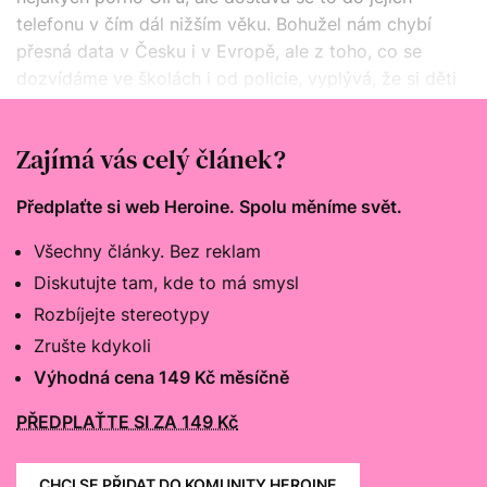
telefonu v čím dál nižším věku. Bohužel nám chybí
přesná data v Česku i v Evropě, ale z toho, co se
dozvídáme ve školách i od policie, vyplývá, že si děti
tyto věci mezi sebou posílají už velmi brzy – často už
ve druhé, třetí třídě.
Zajímá vás celý článek?
Předplaťte si web Heroine. Spolu měníme svět.
Všechny články. Bez reklam
Diskutujte tam, kde to má smysl
Rozbíjejte stereotypy
Zrušte kdykoli
Výhodná cena 149 Kč měsíčně
PŘEDPLAŤTE SI ZA 149 Kč
CHCI SE PŘIDAT DO KOMUNITY HEROINE