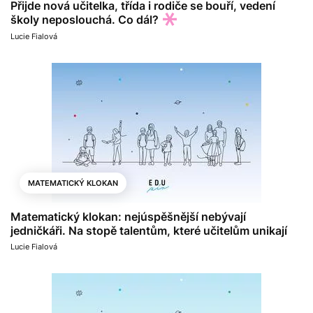
Přijde nová učitelka, třída i rodiče se bouří, vedení
školy neposlouchá. Co dál?
Lucie Fialová
MATEMATICKÝ KLOKAN
Matematický klokan: nejúspěšnější nebývají
jedničkáři. Na stopě talentům, které učitelům unikají
Lucie Fialová