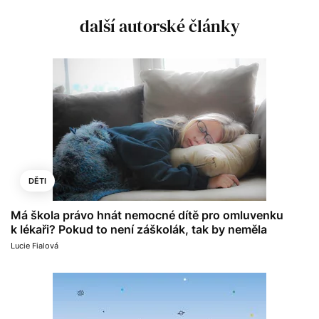
další autorské články
DĚTI
Má škola právo hnát nemocné dítě pro omluvenku
k lékaři? Pokud to není záškolák, tak by neměla
Lucie Fialová