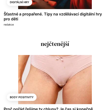
DIGITÁLNÍ HRY
Šťastné a propařené. Tipy na vzdělávací digitální hry
pro děti
redakce
nejčtenější
BODY POSITIVITY
Proč pořád řešíme ty chlupy? Je čas si konečně