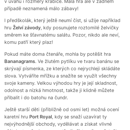
v úvahu i rozměry krabice. Malá hra ale v žádném
případě neznamená málo zábavy!
I předškolák, který ještě neumí číst, si užije například
hru
Želví závody
, kdy posunujete roztomilé želvičky
směrem ke šťavnatému salátu. Pozor, nikdo ale neví,
komu patří který plaz!
Pokud máte doma čtenáře, mohla by potěšit hra
Bananagrams
. Ve žlutém pytlíku ve tvaru banánu se
skrývají písmenka, ze kterých co nejrychleji skládáte
slova. Vytváříte mřížku a snažíte se využít všechny
svoje kameny. Velkou výhodou hry je její skladnost,
odolnost a nízká hmotnost, takže ji klidně můžete
přibalit i do batohu na čundr.
Ještě starší děti (přibližně od osmi let) možná ocení
karetní hru
Port Royal
, kdy se snaží uzavírat ty
nejvýhodnější obchody, vydělávat a získat vlivné