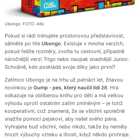
Ubongo. FOTO: Albi
Pokud si rádi trénujete prostorovou představivost,
sáhněte po hře
Ubongo
. Existuje v mnoha verzích,
pokud řešíte rozměry, zvolte tu cestovní, případně
náročnější verzi Trigo nebo naopak snadnější Junior.
Schválně, kdo poskládá svoje dílky jako první?
Zatímco Ubongo je na trhu už patnáct let, žhavou
novinkou je
Gump - pes, který naučil lidi žít
. Hra
odkazuje na oblíbenou knihu pro děti a má velkou
výhodu oproti ostatním zatím zmíněným – je totiž
kooperativní, což znamená, že se všichni společně
snažíte pomoci pejskovi, aby našel svého pána.
Vyhrajete buď všichni, nebo nikdo, takže by neměly
hrozit výbuchy vzteku a lítosti, když někdo prohraje.