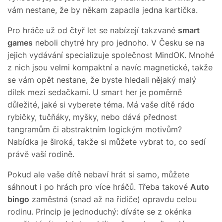
vám nestane, že by někam zapadla jedna kartička.
Pro hráče už od čtyř let se nabízejí takzvané
smart
games
neboli chytré hry pro jednoho. V Česku se na
jejich vydávání specializuje společnost MindOK. Mnohé
z nich jsou velmi kompaktní a navíc magnetické, takže
se vám opět nestane, že byste hledali nějaký malý
dílek mezi sedačkami. U smart her je poměrně
důležité, jaké si vyberete téma. Má vaše dítě rádo
rybičky, tučňáky, myšky, nebo dává přednost
tangramům či abstraktním logickým motivům?
Nabídka je široká, takže si můžete vybrat to, co sedí
právě vaší rodině.
Pokud ale vaše dítě nebaví hrát si samo, můžete
sáhnout i po hrách pro více hráčů. Třeba takové
Auto
bingo
zaměstná (snad až na řidiče) opravdu celou
rodinu. Princip je jednoduchý: díváte se z okénka