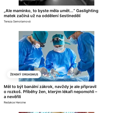
„Ale maminko, to byste měla umět...“ Gaslighting
matek začíná už na oddělení šestinedělí
Tereza Semotamová
ŽENSKÝ ORGASMUS
Měl to být banální zákrok, navždy je ale připravil
o rozkoš. Příběhy žen, kterým lékaři nepomohli –
a nevěřili
Redakce Heroine