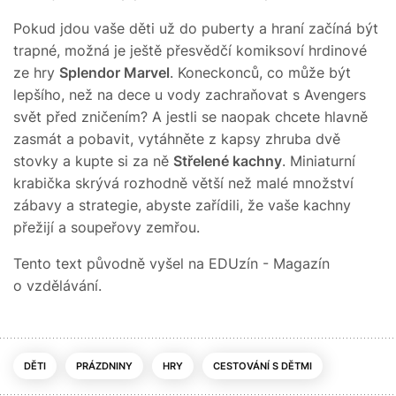
Pokud jdou vaše děti už do puberty a hraní začíná být
trapné, možná je ještě přesvědčí komiksoví hrdinové
ze hry
Splendor Marvel
. Koneckonců, co může být
lepšího, než na dece u vody zachraňovat s Avengers
svět před zničením? A jestli se naopak chcete hlavně
zasmát a pobavit, vytáhněte z kapsy zhruba dvě
stovky a kupte si za ně
Střelené kachny
. Miniaturní
krabička skrývá rozhodně větší než malé množství
zábavy a strategie, abyste zařídili, že vaše kachny
přežijí a soupeřovy zemřou.
Tento text původně vyšel na EDUzín - Magazín
o vzdělávání.
DĚTI
PRÁZDNINY
HRY
CESTOVÁNÍ S DĚTMI