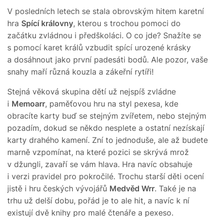
V posledních letech se stala obrovským hitem karetní
hra
Spící královny
, kterou s trochou pomoci do
začátku zvládnou i předškoláci. O co jde? Snažíte se
s pomocí karet králů vzbudit spící urozené krásky
a dosáhnout jako první padesáti bodů. Ale pozor, vaše
snahy maří různá kouzla a zákeřní rytíři!
Stejná věková skupina dětí už nejspíš zvládne
i
Memoarr
, paměťovou hru na styl pexesa, kde
obracíte karty buď se stejným zvířetem, nebo stejným
pozadím, dokud se někdo nesplete a ostatní nezískají
karty drahého kamení. Zní to jednoduše, ale až budete
marně vzpomínat, na které pozici se skrývá mrož
v džungli, zavaří se vám hlava. Hra navíc obsahuje
i verzi pravidel pro pokročilé. Trochu starší děti ocení
jistě i hru českých vývojářů
Medvěd Wrr
. Také je na
trhu už delší dobu, pořád je to ale hit, a navíc k ní
existují dvě knihy pro malé čtenáře a pexeso.