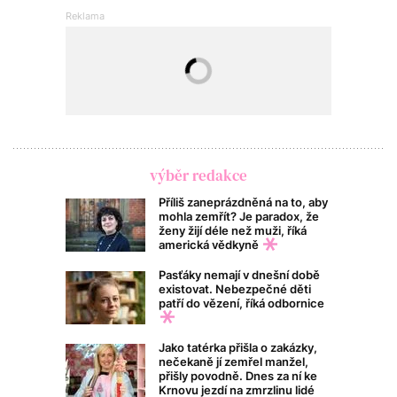
výběr redakce
Příliš zaneprázdněná na to, aby
mohla zemřít? Je paradox, že
ženy žijí déle než muži, říká
americká vědkyně
Pasťáky nemají v dnešní době
existovat. Nebezpečné děti
patří do vězení, říká odbornice
Jako tatérka přišla o zakázky,
nečekaně jí zemřel manžel,
přišly povodně. Dnes za ní ke
Krnovu jezdí na zmrzlinu lidé