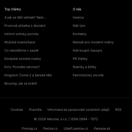
Top články
O nás
A jak se těší tatínek? Není…
Inzerce
Protivná učitelka o školách
Náš tým
Intimní snímky porodu
Kontakty
Mužská masturbace
Manuál pro moderní mámy
Co nesnášíme v sauně
Kde koupit časopis
Korejské zombie masky
PR články
Kvíz: Poznáte narcistu?
Rubriky a štítky
Kingdom Come 2 a ženské tělo
Feministický slovník
Bossing: jak se bránit
Cookies
Pravidla
Informace ke zpracování osobních údajů
RSS
© 2026 Heroine, s.r.o. | ISSN 2694 - 7072
Finmag.cz
Peníze.cz
Ušetři.peníze.cz
Peniaze.sk