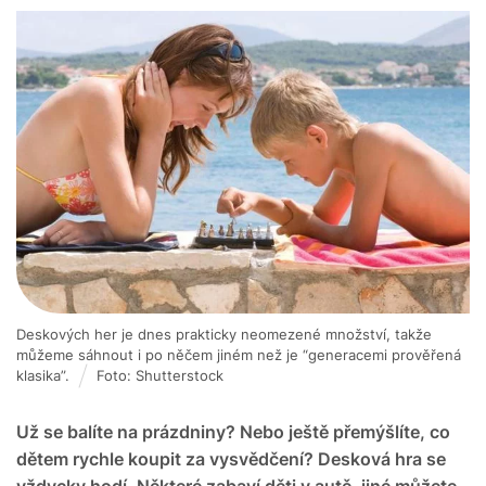
Deskových her je dnes prakticky neomezené množství, takže
můžeme sáhnout i po něčem jiném než je “generacemi prověřená
klasika”.
Foto: Shutterstock
Už se balíte na prázdniny? Nebo ještě přemýšlíte, co
dětem rychle koupit za vysvědčení? Desková hra se
vždycky hodí. Některé zabaví děti v autě, jiné můžete