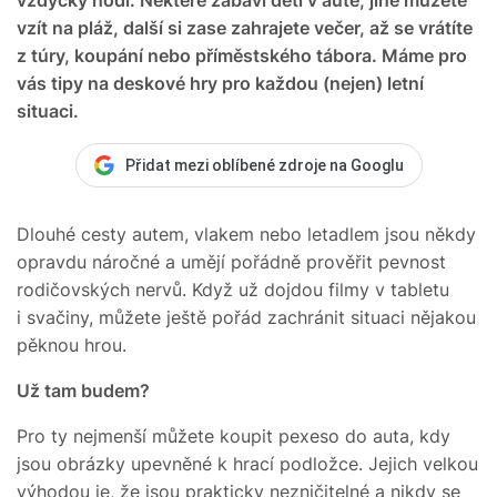
vzít na pláž, další si zase zahrajete večer, až se vrátíte
z túry, koupání nebo příměstského tábora. Máme pro
vás tipy na deskové hry pro každou (nejen) letní
situaci.
Přidat mezi oblíbené zdroje na Googlu
Dlouhé cesty autem, vlakem nebo letadlem jsou někdy
opravdu náročné a umějí pořádně prověřit pevnost
rodičovských nervů. Když už dojdou filmy v tabletu
i svačiny, můžete ještě pořád zachránit situaci nějakou
pěknou hrou.
Už tam budem?
Pro ty nejmenší můžete koupit pexeso do auta, kdy
jsou obrázky upevněné k hrací podložce. Jejich velkou
výhodou je, že jsou prakticky nezničitelné a nikdy se