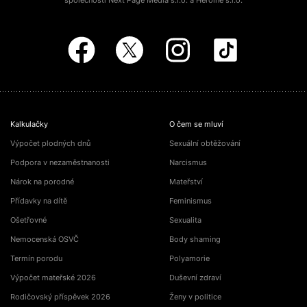
společností Next Page Media s.r.o. a Heroine s.r.o.
Kalkulačky
O čem se mluví
Výpočet plodných dnů
Sexuální obtěžování
Podpora v nezaměstnanosti
Narcismus
Nárok na porodné
Mateřství
Přídavky na dítě
Feminismus
Ošetřovné
Sexualita
Nemocenská OSVČ
Body shaming
Termín porodu
Polyamorie
Výpočet mateřské 2026
Duševní zdraví
Rodičovský příspěvek 2026
Ženy v politice