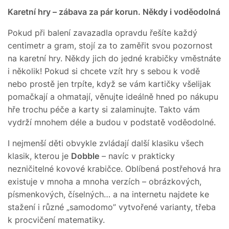
Karetní hry – zábava za pár korun. Někdy i voděodolná
Pokud při balení zavazadla opravdu řešíte každý
centimetr a gram, stojí za to zaměřit svou pozornost
na karetní hry. Někdy jich do jedné krabičky vměstnáte
i několik! Pokud si chcete vzít hry s sebou k vodě
nebo prostě jen trpíte, když se vám kartičky všelijak
pomačkají a ohmatají, věnujte ideálně hned po nákupu
hře trochu péče a karty si zalaminujte. Takto vám
vydrží mnohem déle a budou v podstatě voděodolné.
I nejmenší děti obvykle zvládají další klasiku všech
klasik, kterou je
Dobble
– navíc v prakticky
nezničitelné kovové krabičce. Oblíbená postřehová hra
existuje v mnoha a mnoha verzích – obrázkových,
písmenkových, číselných… a na internetu najdete ke
stažení i různé „samodomo” vytvořené varianty, třeba
k procvičení matematiky.