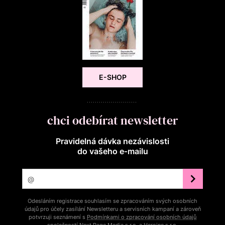
E-SHOP
chci odebírat newsletter
Pravidelná dávka nezávislosti
do vašeho e‑mailu
Odesláním registrace souhlasím se zpracováním svých osobních
údajů pro účely zasílání Newsletteru a servisních kampaní a zároveň
potvrzuji seznámení s
Podmínkami o zpracování osobních údajů