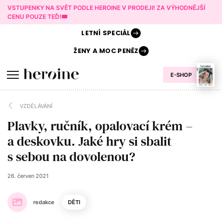
VSTUPENKY NA SVĚT PODLE HEROINE V PRODEJI! ZA VÝHODNĚJŠÍ
CENU POUZE TEĎ!🎟️
LETNÍ
SPECIÁL
ŽENY A
MOC PENĚZ
E-SHOP
VZDĚLÁVÁNÍ
Plavky, ručník, opalovací krém –
a deskovku. Jaké hry si sbalit
s sebou na dovolenou?
26. červen 2021
redakce
DĚTI