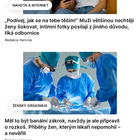
NAHOTA A INTERNET
„Podívej, jak se na tebe těším!“ Muži většinou nechtějí
ženy šokovat, intimní fotky posílají z jiného důvodu,
říká odbornice
Redakce Heroine
ŽENSKÝ ORGASMUS
Měl to být banální zákrok, navždy je ale připravil
o rozkoš. Příběhy žen, kterým lékaři nepomohli –
a nevěřili