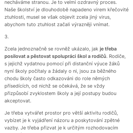
necháváme stranou. Je to velmi ozdravný proces.
Naše školství je dlouhodobě napadeno virem křečovité
ztuhlosti, musel se však objevit zcela jiný virus,
abychom tuto ztuhlost začali výrazněji vnímat.
3.
Zcela jednoznačně se rovněž ukázalo, jak
je třeba
posilovat a pěstovat spolupráci škol a rodičů
. Rodiče,
s jejichž vydatnou pomocí při distanční výuce žáků
nyní školy počítaly a žádaly o ni, jsou za běžného
chodu školy často odkazováni do role němých
přísedících, od nichž se očekává, že se vždy
přizpůsobí zvyklostem školy a její postupy budou
akceptovat.
Je třeba vytvářet prostor pro větší aktivitu rodičů,
vybízet je k vyjádření názoru a poskytování zpětné
vazby. Je třeba přizvat je k určitým rozhodovacím