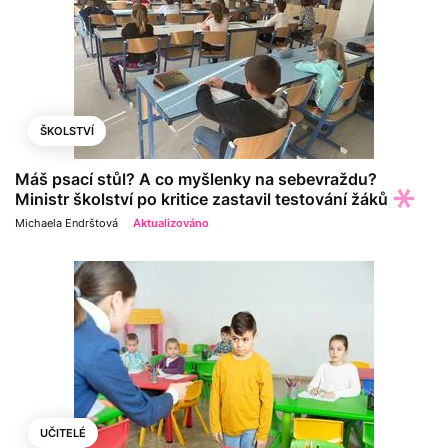
ŠKOLSTVÍ
Máš psací stůl? A co myšlenky na sebevraždu?
Ministr školství po kritice zastavil testování žáků
Michaela Endrštová
Aktualizováno
UČITELÉ