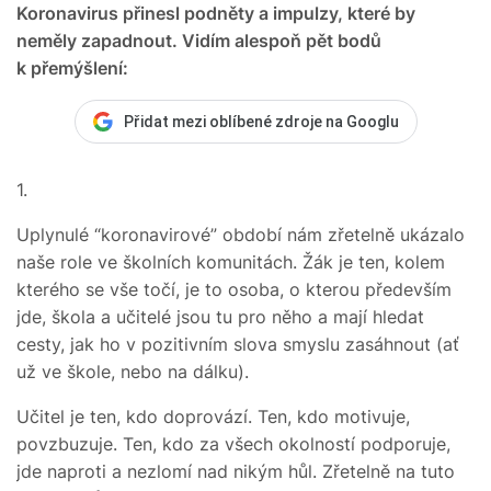
Koronavirus přinesl podněty a impulzy, které by
neměly zapadnout. Vidím alespoň pět bodů
k přemýšlení:
Přidat mezi oblíbené zdroje na Googlu
1.
Uplynulé “koronavirové” období nám zřetelně ukázalo
naše role ve školních komunitách. Žák je ten, kolem
kterého se vše točí, je to osoba, o kterou především
jde, škola a učitelé jsou tu pro něho a mají hledat
cesty, jak ho v pozitivním slova smyslu zasáhnout (ať
už ve škole, nebo na dálku).
Učitel je ten, kdo doprovází. Ten, kdo motivuje,
povzbuzuje. Ten, kdo za všech okolností podporuje,
jde naproti a nezlomí nad nikým hůl. Zřetelně na tuto