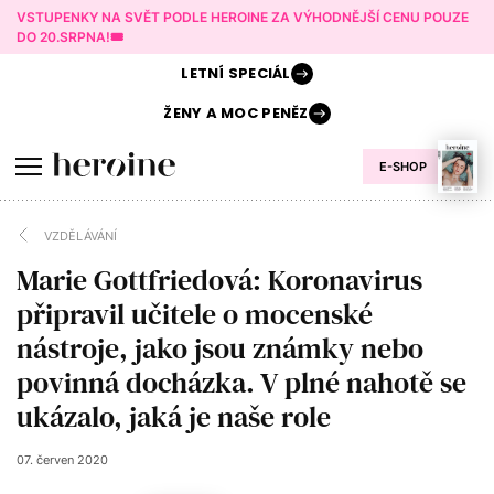
VSTUPENKY NA SVĚT PODLE HEROINE ZA VÝHODNĚJŠÍ CENU POUZE
DO 20.SRPNA!🎟️
LETNÍ
SPECIÁL
ŽENY A
MOC PENĚZ
E-SHOP
VZDĚLÁVÁNÍ
Marie Gottfriedová: Koronavirus
připravil učitele o mocenské
nástroje, jako jsou známky nebo
povinná docházka. V plné nahotě se
ukázalo, jaká je naše role
07. červen 2020