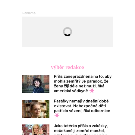
výběr redakce
Příliš zaneprázdněná na to, aby
mohla zemřít? Je paradox, že
ženy žijí déle než muži, říká
americká vědkyně
Pasťáky nemají v dnešní době
existovat. Nebezpečné děti
patří do vězení, říká odbornice
Jako tatérka přišla o zakázky,
nečekaně jí zemřel manžel,