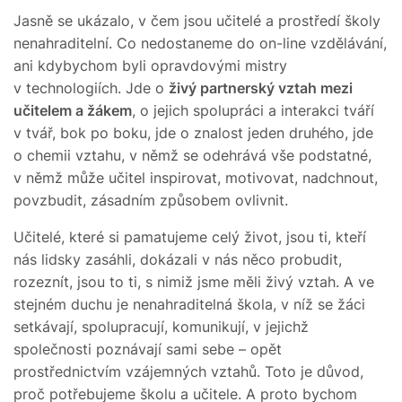
Jasně se ukázalo, v čem jsou učitelé a prostředí školy
nenahraditelní. Co nedostaneme do on-line vzdělávání,
ani kdybychom byli opravdovými mistry
v technologiích. Jde o
živý partnerský vztah mezi
učitelem a žákem
, o jejich spolupráci a interakci tváří
v tvář, bok po boku, jde o znalost jeden druhého, jde
o chemii vztahu, v němž se odehrává vše podstatné,
v němž může učitel inspirovat, motivovat, nadchnout,
povzbudit, zásadním způsobem ovlivnit.
Učitelé, které si pamatujeme celý život, jsou ti, kteří
nás lidsky zasáhli, dokázali v nás něco probudit,
rozeznít, jsou to ti, s nimiž jsme měli živý vztah. A ve
stejném duchu je nenahraditelná škola, v níž se žáci
setkávají, spolupracují, komunikují, v jejichž
společnosti poznávají sami sebe – opět
prostřednictvím vzájemných vztahů. Toto je důvod,
proč potřebujeme školu a učitele. A proto bychom