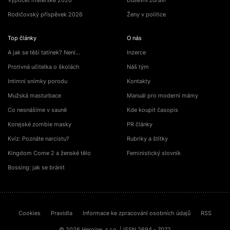
Výpočet mateřské 2026
Duševní zdraví
Rodičovský příspěvek 2026
Ženy v politice
Top články
O nás
A jak se těší tatínek? Není…
Inzerce
Protivná učitelka o školách
Náš tým
Intimní snímky porodu
Kontakty
Mužská masturbace
Manuál pro moderní mámy
Co nesnášíme v sauně
Kde koupit časopis
Korejské zombie masky
PR články
Kvíz: Poznáte narcistu?
Rubriky a štítky
Kingdom Come 2 a ženské tělo
Feministický slovník
Bossing: jak se bránit
Cookies
Pravidla
Informace ke zpracování osobních údajů
RSS
© 2026 Heroine, s.r.o. | ISSN 2694 - 7072