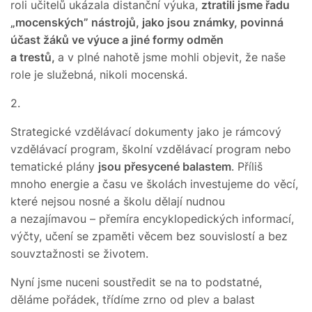
roli učitelů ukázala distanční výuka,
ztratili jsme řadu
„mocenských” nástrojů, jako jsou známky, povinná
účast žáků ve výuce a jiné formy odměn
a trestů,
a v plné nahotě jsme mohli objevit, že naše
role je služebná, nikoli mocenská.
2.
Strategické vzdělávací dokumenty jako je rámcový
vzdělávací program, školní vzdělávací program nebo
tematické plány
jsou přesycené balastem
. Příliš
mnoho energie a času ve školách investujeme do věcí,
které nejsou nosné a školu dělají nudnou
a nezajímavou – přemíra encyklopedických informací,
výčty, učení se zpaměti věcem bez souvislostí a bez
souvztažnosti se životem.
Nyní jsme nuceni soustředit se na to podstatné,
děláme pořádek, třídíme zrno od plev a balast