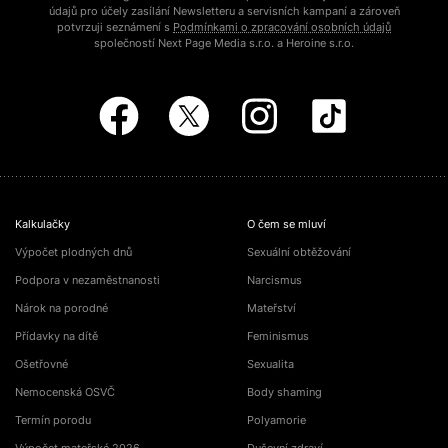
údajů pro účely zasílání Newsletteru a servisních kampaní a zároveň
potvrzuji seznámení s
Podmínkami o zpracování osobních údajů
společností Next Page Media s.r.o. a Heroine s.r.o.
Kalkulačky
O čem se mluví
Výpočet plodných dnů
Sexuální obtěžování
Podpora v nezaměstnanosti
Narcismus
Nárok na porodné
Mateřství
Přídavky na dítě
Feminismus
Ošetřovné
Sexualita
Nemocenská OSVČ
Body shaming
Termín porodu
Polyamorie