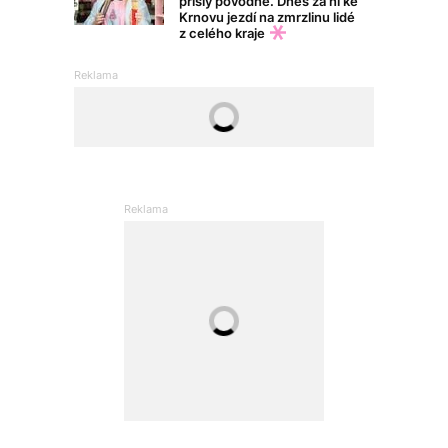
přišly povodně. Dnes za ní ke
Krnovu jezdí na zmrzlinu lidé
z celého kraje