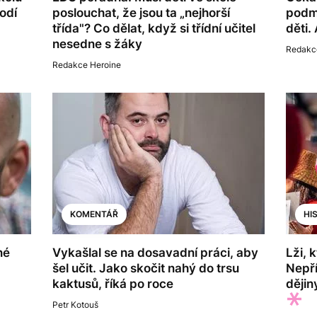
odí
poslouchat, že jsou ta „nejhorší
podmí
třída"? Co dělat, když si třídní učitel
děti.
nesedne s žáky
Redakc
Redakce Heroine
KOMENTÁŘ
HI
né
Vykašlal se na dosavadní práci, aby
Lži, 
šel učit. Jako skočit nahý do trsu
Nepří
kaktusů, říká po roce
dějin
Petr Kotouš