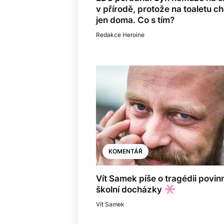
v přírodě, protože na toaletu ch
jen doma. Co s tím?
Redakce Heroine
KOMENTÁŘ
Vít Samek píše o tragédii povin
školní docházky
Vít Samek