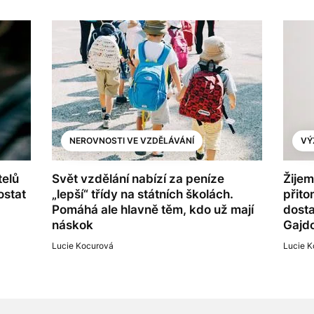
NEROVNOSTI VE VZDĚLÁVÁNÍ
VÝ
telů
Svět vzdělání nabízí za peníze
Žijem
ostat
„lepší“ třídy na státních školách.
přito
Pomáhá ale hlavně těm, kdo už mají
dosta
náskok
Gajd
Lucie Kocurová
Lucie K