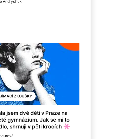
le Andrychuk
IJÍMACÍ ZKOUŠKY
la jsem dvě děti v Praze na
eté gymnázium. Jak se mi to
lo, shrnuji v pěti krocích
ocurová