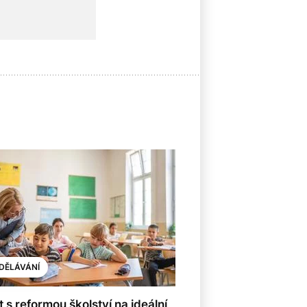
8
DĚLÁVÁNÍ
 s reformou školství na ideální