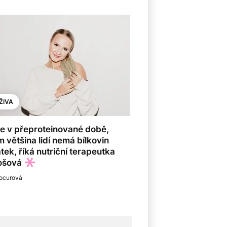
ŽIVA
e v přeproteinované době,
m většina lidí nemá bílkovin
tek, říká nutriční terapeutka
ošová
ocurová