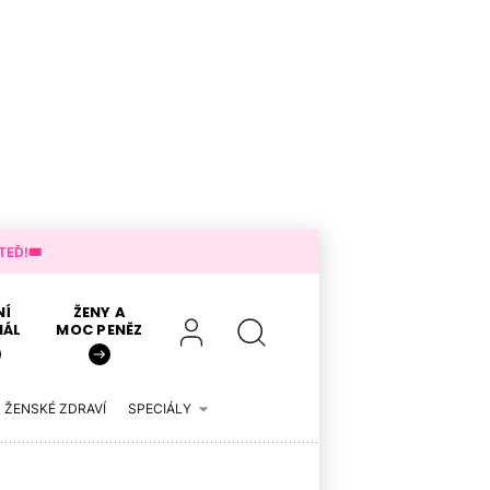
EĎ!🎟️
NÍ
ŽENY A
IÁL
MOC PENĚZ
ŽENSKÉ ZDRAVÍ
SPECIÁLY