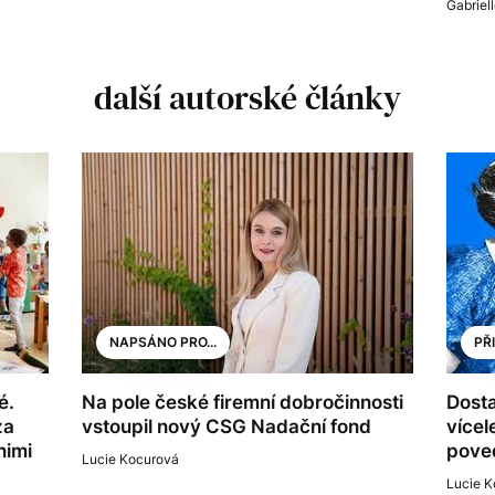
Gabriel
další autorské články
NAPSÁNO PRO...
PŘ
é.
Na pole české firemní dobročinnosti
Dosta
za
vstoupil nový CSG Nadační fond
vícel
nimi
poved
Lucie Kocurová
Lucie K