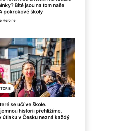
nky? Bité jsou na tom naše
 A pokrokové školy
e Heroine
STORIE
které se učí ve škole.
jemnou historii přehlížíme,
y útlaku v Česku nezná každý