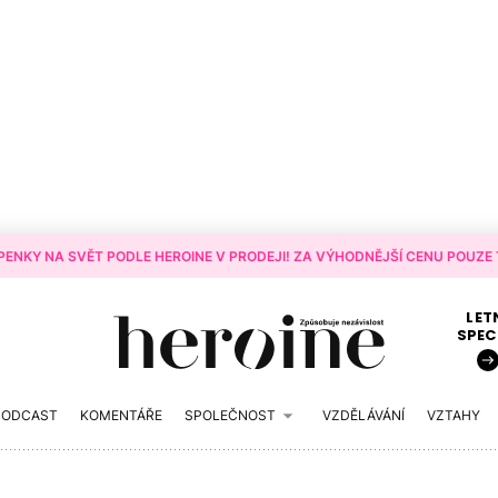
ENKY NA SVĚT PODLE HEROINE V PRODEJI! ZA VÝHODNĚJŠÍ CENU POUZE T
LET
SPEC
PODCAST
KOMENTÁŘE
SPOLEČNOST
VZDĚLÁVÁNÍ
VZTAHY