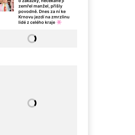
o zakázky, nečekaně jí
zemřel manžel, přišly
povodně. Dnes za ní ke
Krnovu jezdí na zmrzlinu
lidé z celého kraje