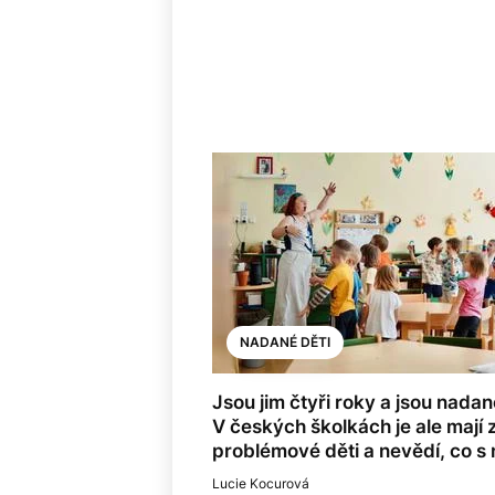
NADANÉ DĚTI
Jsou jim čtyři roky a jsou nadan
V českých školkách je ale mají 
problémové děti a nevědí, co s 
Lucie Kocurová