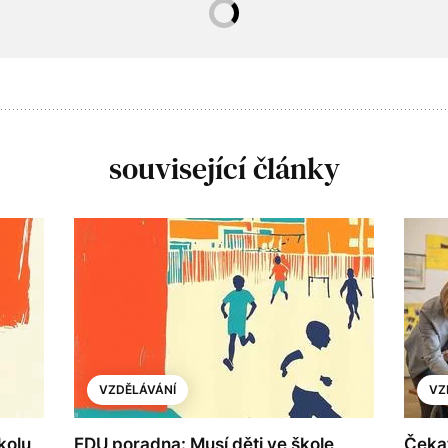
související články
VZDĚLÁVÁNÍ
VZ
kolu
EDU poradna: Musí děti ve škole
Čekat