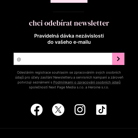
chci odebírat newsletter
Pravidelná dávka nezávislosti
do vašeho e‑mailu
Odesláním registrace souhlasím se zpracováním svých osobních
údajů pro účely zasílání Newsletteru a servisních kampaní a zároveň
potvrzuji seznámení s
Podmínkami o zpracování osobních údajů
společností Next Page Media s.r.o. a Heroine s.r.o.