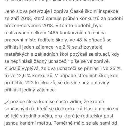
Jeho slova potvrzuje i zpráva České školní inspekce
ze září 2018, která shrnuje průběh konkurzů za období
březen-červenec 2018. V tomto období „bylo
realizováno celkem 1465 konkurzních řízení na
pracovní místo ředitele školy. Ve 48 % případů se
přihlásil jeden zájemce, ve 2 % se zřizovatelé
mateřských a základních škol potýkali se situací, kdy
se nepřihlásil žádný uchazeč,“ píše se ve zprávě.
Z údajů vyplývá, že dva uchazeči se přihlásili ve 25 %,
tři ve 12,6 % konkurzů. V případě středních škol, kde
proběhlo 222 konkurzů, se do více než poloviny
přihlásil jediný zájemce.
„Z pozice člena komise často vidím, že kromě
současných ředitelů se do konkurzů hlásí ambiciózní
učitelé středního věku, pro které je ředitelský post
jasnou kariérní metou. Poměrně málo se ale sami od