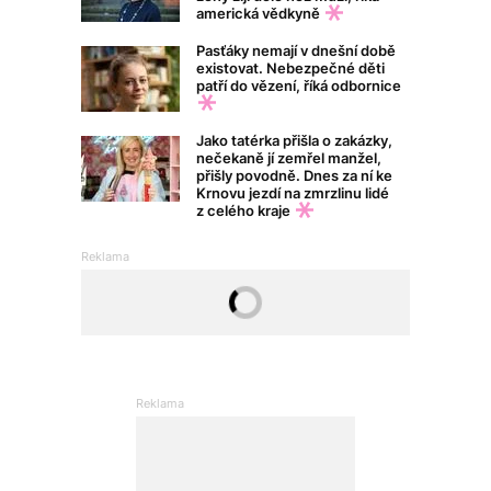
americká vědkyně
Pasťáky nemají v dnešní době
existovat. Nebezpečné děti
patří do vězení, říká odbornice
Jako tatérka přišla o zakázky,
nečekaně jí zemřel manžel,
přišly povodně. Dnes za ní ke
Krnovu jezdí na zmrzlinu lidé
z celého kraje