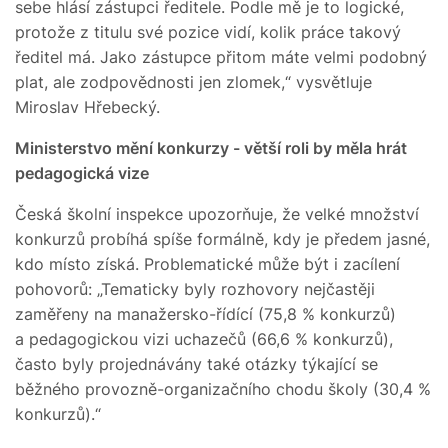
sebe hlásí zástupci ředitele. Podle mě je to logické,
protože z titulu své pozice vidí, kolik práce takový
ředitel má. Jako zástupce přitom máte velmi podobný
plat, ale zodpovědnosti jen zlomek,“ vysvětluje
Miroslav Hřebecký.
Ministerstvo mění konkurzy - větší roli by měla hrát
pedagogická vize
Česká školní inspekce upozorňuje, že velké množství
konkurzů probíhá spíše formálně, kdy je předem jasné,
kdo místo získá. Problematické může být i zacílení
pohovorů: „Tematicky byly rozhovory nejčastěji
zaměřeny na manažersko-řídící (75,8 % konkurzů)
a pedagogickou vizi uchazečů (66,6 % konkurzů),
často byly projednávány také otázky týkající se
běžného provozně-organizačního chodu školy (30,4 %
konkurzů).“