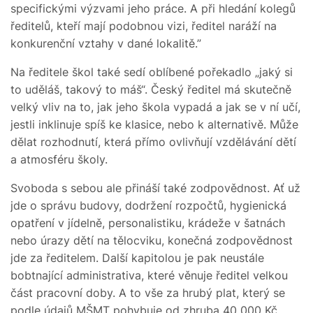
specifickými výzvami jeho práce. A při hledání kolegů
ředitelů, kteří mají podobnou vizi, ředitel naráží na
konkurenční vztahy v dané lokalitě.”
Na ředitele škol také sedí oblíbené pořekadlo „jaký si
to uděláš, takový to máš“. Český ředitel má skutečně
velký vliv na to, jak jeho škola vypadá a jak se v ní učí,
jestli inklinuje spíš ke klasice, nebo k alternativě. Může
dělat rozhodnutí, která přímo ovlivňují vzdělávání dětí
a atmosféru školy.
Svoboda s sebou ale přináší také zodpovědnost. Ať už
jde o správu budovy, dodržení rozpočtů, hygienická
opatření v jídelně, personalistiku, krádeže v šatnách
nebo úrazy dětí na tělocviku, konečná zodpovědnost
jde za ředitelem. Další kapitolou je pak neustále
bobtnající administrativa, které věnuje ředitel velkou
část pracovní doby. A to vše za hrubý plat, který se
podle údajů MŠMT pohybuje od zhruba 40 000 Kč