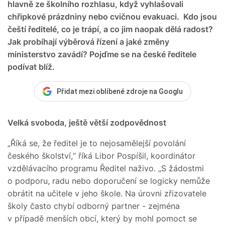
hlavně ze školního rozhlasu, když vyhlašovali
chřipkové prázdniny nebo cvičnou evakuaci. Kdo jsou
čeští ředitelé, co je trápí, a co jim naopak dělá radost?
Jak probíhají výběrová řízení a jaké změny
ministerstvo zavádí? Pojďme se na české ředitele
podívat blíž.
Přidat mezi oblíbené zdroje na Googlu
Velká svoboda, ještě větší zodpovědnost
„Říká se, že ředitel je to nejosamělejší povolání
českého školství,“ říká Libor Pospíšil, koordinátor
vzdělávacího programu Ředitel naživo. „S žádostmi
o podporu, radu nebo doporučení se logicky nemůže
obrátit na učitele v jeho škole. Na úrovni zřizovatele
školy často chybí odborný partner - zejména
v případě menších obcí, který by mohl pomoct se