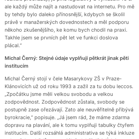
ale každý může najít a nastudovat na internetu. Pro mě
by tehdy bylo daleko přínosnější, kdybych se školil
právě v manažerských dovednostech a měl podporu
někoho zkušenějšího, ke komu bych chodil na praxi.
Takhle jsem se prvních pět let ve funkci doslova
plácal.“
Michal Černý: Stejné údaje vyplňuji pětkrát jinak pěti
institucím
Michal Černý stojí v čele Masarykovy ZŠ v Praze-
Klánovicích už od roku 1993 a zažil za tu dobu leccos.
„Zpočátku jsme měli velkou svobodu a velkou
zodpovědnost. Zodpovědnost zůstala, svobody se
postupně zase ořezávají. Zato ale neuvěřitelně přibývá
byrokracie,“ popisuje. „Já jsem rád, že máme zdarma
dopravu na plavání, ale k tomu vyplňuji tabulky čtyřem
institucím. Další rozsáhlá administrativa se týká inkluze