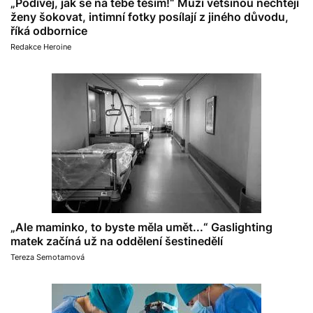
„Podívej, jak se na tebe těším!“ Muži většinou nechtějí
ženy šokovat, intimní fotky posílají z jiného důvodu,
říká odbornice
Redakce Heroine
„Ale maminko, to byste měla umět...“ Gaslighting
matek začíná už na oddělení šestinedělí
Tereza Semotamová