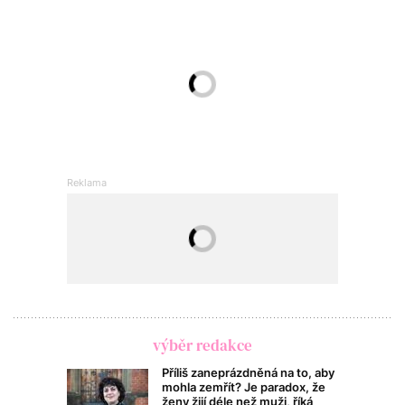
výběr redakce
Příliš zaneprázdněná na to, aby
mohla zemřít? Je paradox, že
ženy žijí déle než muži, říká