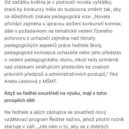
Od začátku května je v platnosti novela vyhlášky,
která by konkurzy měla do budoucna změnit tak, aby
na důležitosti získala pedagogická vize. „Novela
přichází zejména s úpravou složení konkursní komise,
dále s požadavkem na tematické vedení řízeného
pohovoru s uchazeči zejména nad tématy
pedagogických aspektů práce ředitele školy,
pedagogické koncepce uchazeče nebo jeho představ
o vedení pedagogického sboru, nikoli tedy primárně
nad otázkami směřujícími především ke znalosti
právních předpisů a administrativních postupů,“ říká
Aneta Lednová z MŠMT.
Když se ředitel soustředí na výuku, mají z toho
prospěch děti
Na ředitele a jejich zástupce se soustředí nový
vzdělávací program Ředitel naživo, jehož pilotní ročník
startuje v září. „Jde nám o to, aby se z dobrých