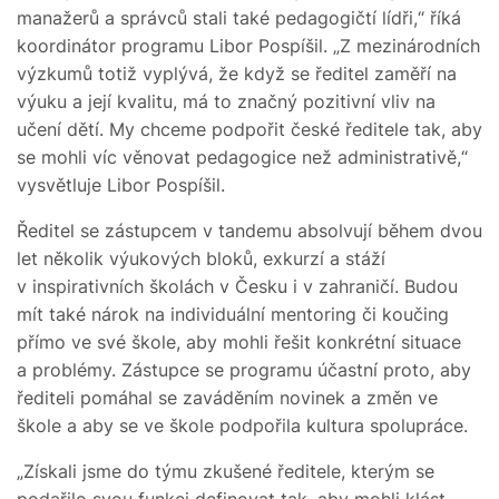
manažerů a správců stali také pedagogičtí lídři,“ říká
koordinátor programu Libor Pospíšil. „Z mezinárodních
výzkumů totiž vyplývá, že když se ředitel zaměří na
výuku a její kvalitu, má to značný pozitivní vliv na
učení dětí. My chceme podpořit české ředitele tak, aby
se mohli víc věnovat pedagogice než administrativě,“
vysvětluje Libor Pospíšil.
Ředitel se zástupcem v tandemu absolvují během dvou
let několik výukových bloků, exkurzí a stáží
v inspirativních školách v Česku i v zahraničí. Budou
mít také nárok na individuální mentoring či koučing
přímo ve své škole, aby mohli řešit konkrétní situace
a problémy. Zástupce se programu účastní proto, aby
řediteli pomáhal se zaváděním novinek a změn ve
škole a aby se ve škole podpořila kultura spolupráce.
„Získali jsme do týmu zkušené ředitele, kterým se
podařilo svou funkci definovat tak, aby mohli klást