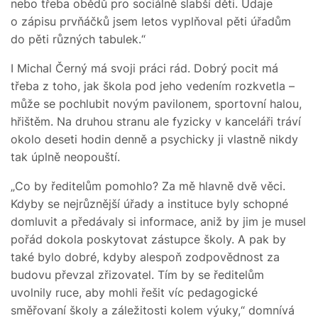
nebo třeba obědů pro sociálně slabší děti. Údaje
o zápisu prvňáčků jsem letos vyplňoval pěti úřadům
do pěti různých tabulek.“
I Michal Černý má svoji práci rád. Dobrý pocit má
třeba z toho, jak škola pod jeho vedením rozkvetla –
může se pochlubit novým pavilonem, sportovní halou,
hřištěm. Na druhou stranu ale fyzicky v kanceláři tráví
okolo deseti hodin denně a psychicky ji vlastně nikdy
tak úplně neopouští.
„Co by ředitelům pomohlo? Za mě hlavně dvě věci.
Kdyby se nejrůznější úřady a instituce byly schopné
domluvit a předávaly si informace, aniž by jim je musel
pořád dokola poskytovat zástupce školy. A pak by
také bylo dobré, kdyby alespoň zodpovědnost za
budovu převzal zřizovatel. Tím by se ředitelům
uvolnily ruce, aby mohli řešit víc pedagogické
směřovaní školy a záležitosti kolem výuky,“ domnívá