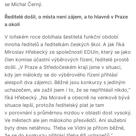
se Michal Černý.
Ředitelé došli, o místa není zájem, a to hlavně v Praze
a okolí
V loňském roce dobíhala šestiletá funkční období
mnoha ředitelů a ředitelkám českých škol. A jak říká
Miroslav Hřebecký ze společnosti EDUin, který se jako
člen komise účastní výběrových řízení, ředitelé prostě
došli. „V Praze a Středočeském kraji jsme v situaci,
kdy jen málokdy se do výběrového řízení přihlásí
alespoň dva zájemci. Běžné jsou konkurzy s jediným
uchazečem, ale zažil jsem i to, že se nepřihlásil nikdo,“
říká Hřebecký. „Na Moravě a obecně na venkově bývá
situace lepší, protože ředitelský plat je tam
v porovnání s průměrnou mzdou v oblasti dost vysoký.
Ve městech ale jen málokoho přesvědčí. Ani služební
byty dnes netáhnou. Třeba ve Vídni je přitom běžné,
že se do konkurzu přihlásí třeba 65 uchazečů.“