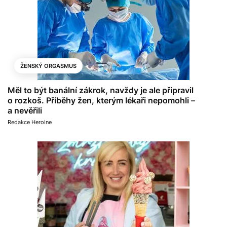
ŽENSKÝ ORGASMUS
Měl to být banální zákrok, navždy je ale připravil
o rozkoš. Příběhy žen, kterým lékaři nepomohli –
a nevěřili
Redakce Heroine