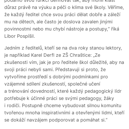
důraz právě na výuku a péči o klima své školy. Věříme,
že každý ředitel chce svou práci dělat dobře a záleží
mu na dětech, ale často je doslova zavalen jinými
povinnostmi nebo mu chybí nástroje a postupy,“ říká
Libor Pospíšil.
Jedním z ředitelů, kteří se na dva roky stanou lektory,
je například Karel Derfl ze ZŠ Chraštice: „Ze
zkušenosti vím, jak je pro ředitele škol důležité, aby na
svoji práci nebyli sami. Představuji si proto, že
vytvoříme prostředí s dobrými podmínkami pro
vzájemné sdílení zkušeností, společné učení
a trénování dovedností, které každý pedagogický lídr
potřebuje k účinné práci se svými pedagogy, žáky
i rodiči. Postupně chceme vybudovat silnou komunitu
tvořenou mnoha inspirativními a otevřenými lidmi, kteří
se dokáží navzájem podporovat a pomáhat si.“