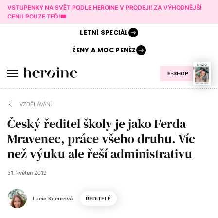
VSTUPENKY NA SVĚT PODLE HEROINE V PRODEJI! ZA VÝHODNĚJŠÍ
CENU POUZE TEĎ!🎟️
LETNÍ
SPECIÁL
ŽENY A
MOC PENĚZ
E-SHOP
VZDĚLÁVÁNÍ
Český ředitel školy je jako Ferda
Mravenec, práce všeho druhu. Víc
než výuku ale řeší administrativu
31. květen 2019
Lucie Kocurová
ŘEDITELÉ