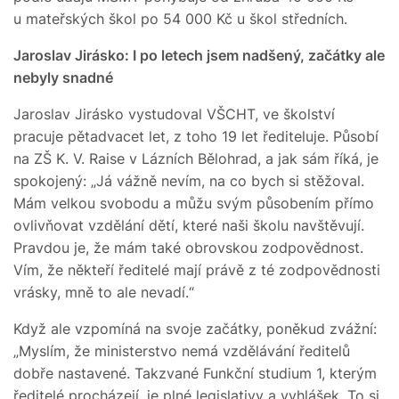
u mateřských škol po 54 000 Kč u škol středních.
Jaroslav Jirásko: I po letech jsem nadšený, začátky ale
nebyly snadné
Jaroslav Jirásko vystudoval VŠCHT, ve školství
pracuje pětadvacet let, z toho 19 let řediteluje. Působí
na ZŠ K. V. Raise v Lázních Bělohrad, a jak sám říká, je
spokojený: „Já vážně nevím, na co bych si stěžoval.
Mám velkou svobodu a můžu svým působením přímo
ovlivňovat vzdělání dětí, které naši školu navštěvují.
Pravdou je, že mám také obrovskou zodpovědnost.
Vím, že někteří ředitelé mají právě z té zodpovědnosti
vrásky, mně to ale nevadí.“
Když ale vzpomíná na svoje začátky, poněkud zvážní:
„Myslím, že ministerstvo nemá vzdělávání ředitelů
dobře nastavené. Takzvané Funkční studium 1, kterým
ředitelé procházejí, je plné legislativy a vyhlášek. To si