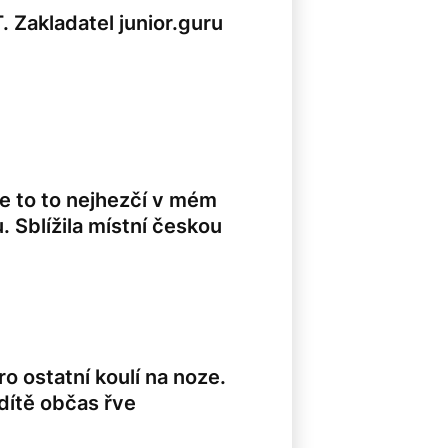
 Zakladatel junior.guru
je to to nejhezčí v mém
. Sblížila místní českou
o ostatní koulí na noze.
 dítě občas řve