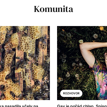
Komunita
ROZHOVOR
ka nasadila včely na
Gay je pořád chlap. Spiso