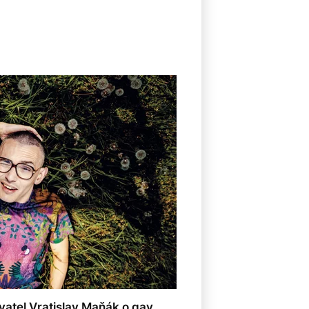
vatel Vratislav Maňák o gay