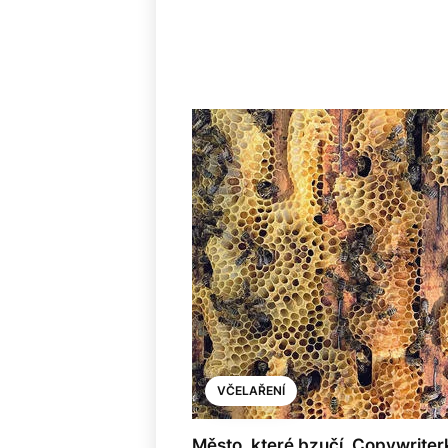
VČELAŘENÍ
Město, které bzučí. Copywriter