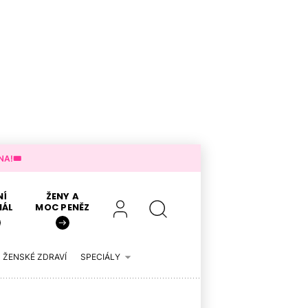
A!🎟️
NÍ
ŽENY A
IÁL
MOC PENĚZ
ŽENSKÉ ZDRAVÍ
SPECIÁLY