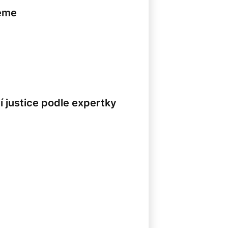
jeme
8
í justice podle expertky