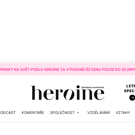
PENKY NA SVĚT PODLE HEROINE ZA VÝHODNĚJŠÍ CENU POUZE DO 20.SRPN
LET
SPEC
PODCAST
KOMENTÁŘE
SPOLEČNOST
VZDĚLÁVÁNÍ
VZTAHY