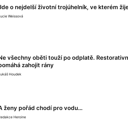
Jde o nejdelší životní trojúhelník, ve kterém ži
Lucie Weissová
Ne všechny oběti touží po odplatě. Restorativn
pomáhá zahojit rány
Lukáš Houdek
A ženy pořád chodí pro vodu…
Redakce Heroine