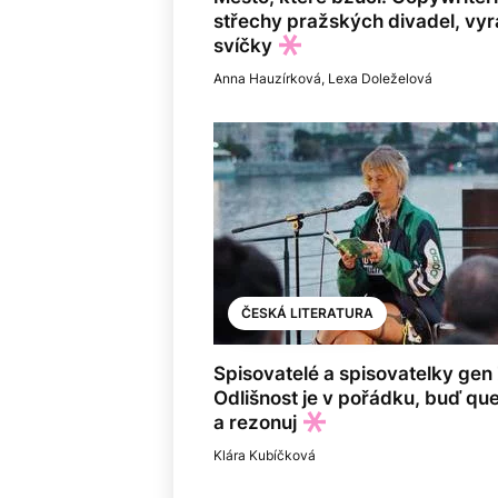
střechy pražských divadel, vyrá
svíčky
Anna Hauzírková
,
Lexa Doleželová
ČESKÁ LITERATURA
Spisovatelé a spisovatelky gen 
Odlišnost je v pořádku, buď qu
a rezonuj
Klára Kubíčková