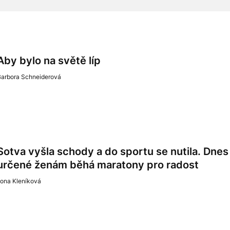
Aby bylo na světě líp
Barbora Schneiderová
Sotva vyšla schody a do sportu se nutila. Dne
určené ženám běhá maratony pro radost
lona Kleníková