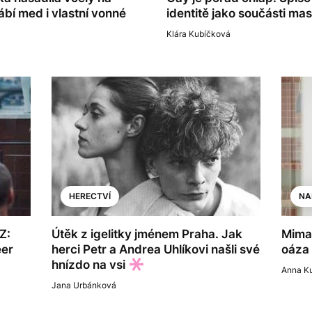
bí med i vlastní vonné
identitě jako součásti mas
Klára Kubíčková
HERECTVÍ
NA
Z:
Útěk z igelitky jménem Praha. Jak
Mima
eer
herci Petr a Andrea Uhlíkovi našli své
oáza 
hnízdo na vsi
Anna K
Jana Urbánková