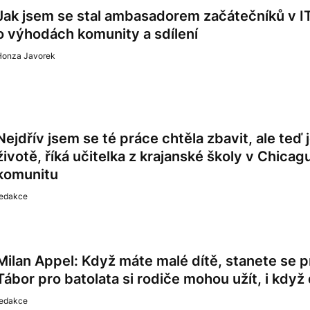
Jak jsem se stal ambasadorem začátečníků v IT.
o výhodách komunity a sdílení
Honza Javorek
Nejdřív jsem se té práce chtěla zbavit, ale teď 
životě, říká učitelka z krajanské školy v Chicagu
komunitu
redakce
Milan Appel: Když máte malé dítě, stanete se pr
Tábor pro batolata si rodiče mohou užít, i když
redakce