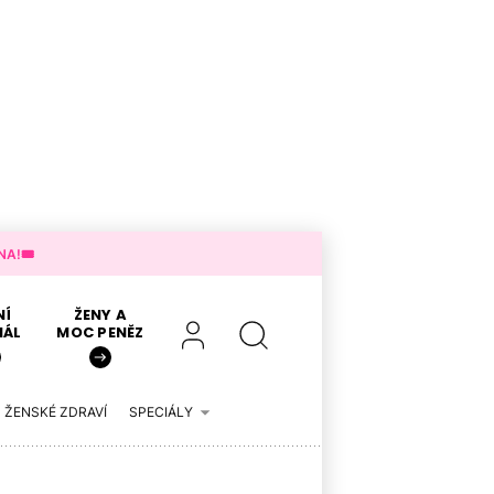
A!🎟️
NÍ
ŽENY A
IÁL
MOC PENĚZ
ŽENSKÉ ZDRAVÍ
SPECIÁLY