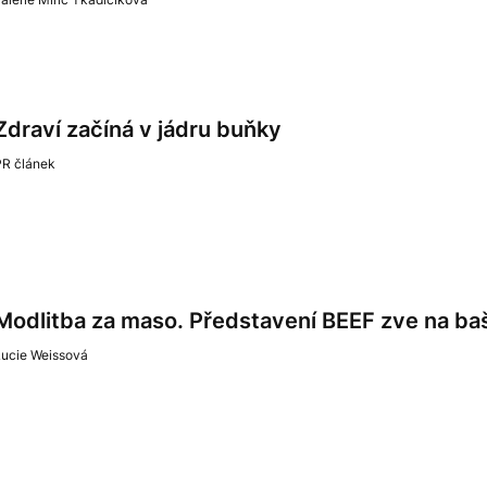
Zdraví začíná v jádru buňky
PR článek
Modlitba za maso. Představení BEEF zve na baš
Lucie Weissová