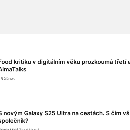
Food kritiku v digitálním věku prozkoumá třetí
AlmaTalks
PR článek
S novým Galaxy S25 Ultra na cestách. S čím v
společník?
alerie Mirić Tkadlčíková