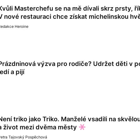
Kvůli Masterchefu se na mě dívali skrz prsty, ř
V nové restauraci chce získat michelinskou hv
Redakce Heroine
Prázdninová výzva pro rodiče? Udržet děti v po
jedí a pijí
Není triko jako Triko. Manželé vsadili na skvě
a život mezi dvěma městy
Petra Tajovský Pospěchová