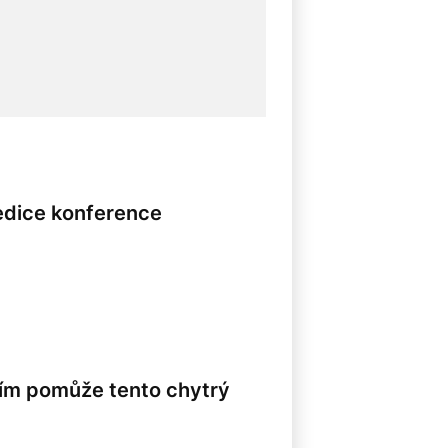
 edice konference
ším pomůže tento chytrý