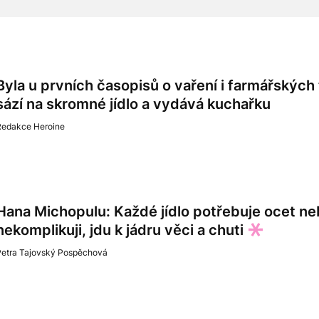
Byla u prvních časopisů o vaření i farmářskýc
sází na skromné jídlo a vydává kuchařku
Redakce Heroine
Hana Michopulu: Každé jídlo potřebuje ocet ne
nekomplikuji, jdu k jádru věci a chuti
Petra Tajovský Pospěchová