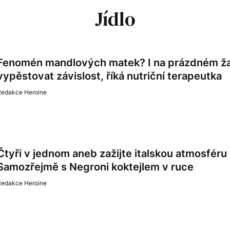
Jídlo
Fenomén mandlových matek? I na prázdném ž
vypěstovat závislost, říká nutriční terapeutka
Redakce Heroine
Čtyři v jednom aneb zažijte italskou atmosféru
Samozřejmě s Negroni koktejlem v ruce
Redakce Heroine