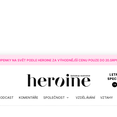
PENKY NA SVĚT PODLE HEROINE ZA VÝHODNĚJŠÍ CENU POUZE DO 20.SRPN
LET
SPEC
PODCAST
KOMENTÁŘE
SPOLEČNOST
VZDĚLÁVÁNÍ
VZTAHY