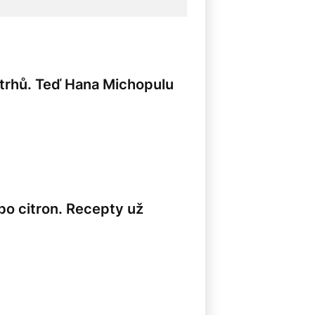
h trhů. Teď Hana Michopulu
8
bo citron. Recepty už