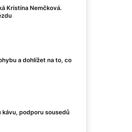
íká Kristína Nemčková.
ězdu
hybu a dohlížet na to, co
lou kávu, podporu sousedů