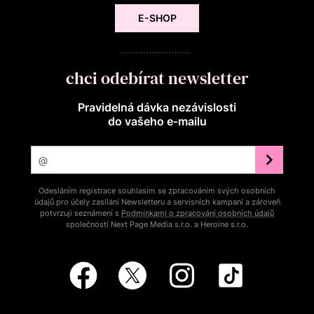
E-SHOP
chci odebírat newsletter
Pravidelná dávka nezávislosti
do vašeho e‑mailu
Odesláním registrace souhlasím se zpracováním svých osobních
údajů pro účely zasílání Newsletteru a servisních kampaní a zároveň
potvrzuji seznámení s
Podmínkami o zpracování osobních údajů
společností Next Page Media s.r.o. a Heroine s.r.o.