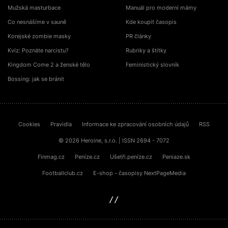
Mužská masturbace
Manuál pro moderní mámy
Co nesnášíme v sauně
Kde koupit časopis
Korejské zombie masky
PR články
Kvíz: Poznáte narcistu?
Rubriky a štítky
Kingdom Come 2 a ženské tělo
Feministický slovník
Bossing: jak se bránit
Cookies
Pravidla
Informace ke zpracování osobních údajů
RSS
© 2026 Heroine, s.r.o. | ISSN 2694 - 7072
Finmag.cz
Peníze.cz
Ušetři.peníze.cz
Peniaze.sk
Footballclub.cz
E-shop - časopisy NextPageMedia
sinfin.digital