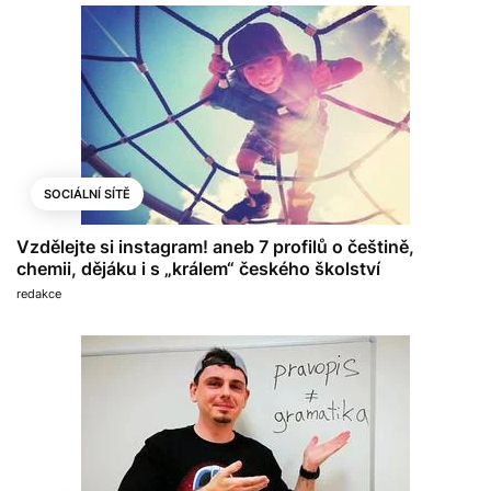
SOCIÁLNÍ SÍTĚ
Vzdělejte si instagram! aneb 7 profilů o češtině,
chemii, dějáku i s „králem“ českého školství
redakce