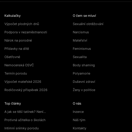
Kalkulačky
O čem se mluví
Výpočet plodných dnů
Sexuální obtěžování
Podpora v nezaměstnanosti
Narcismus
Nárok na porodné
Mateřství
Přídavky na dítě
Feminismus
Ošetřovné
Sexualita
Nemocenská OSVČ
Body shaming
Termín porodu
Polyamorie
Výpočet mateřské 2026
Duševní zdraví
Rodičovský příspěvek 2026
Ženy v politice
Top články
O nás
A jak se těší tatínek? Není…
Inzerce
Protivná učitelka o školách
Náš tým
Intimní snímky porodu
Kontakty