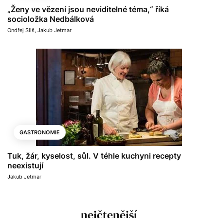
„Ženy ve vězení jsou neviditelné téma,“ říká
socioložka Nedbálková
Ondřej Sliš
,
Jakub Jetmar
GASTRONOMIE
Tuk, žár, kyselost, sůl. V téhle kuchyni recepty
neexistují
Jakub Jetmar
nejčtenější