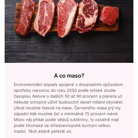
A co maso?
Enviromentální dopady spojené s dosavadním způsobem
spotřeby narostou do roku 2050 podle loňské studie
časopisu
Nature
o dalších 50 až 90 procent a planeta už
nebude schopná uživit budoucích deset miliard obyvatel.
Ubrat musíme hlavně na mase. Červeného masa prý my
západní lidé musíme jíst o minimálně 75 procent méně.
Místo něj přidat podle vědců luštěniny, ty ostatně mají
podle Hromase ve středoevropské kuchyni velkou
tradici. Těch klidně pětkrát víc.