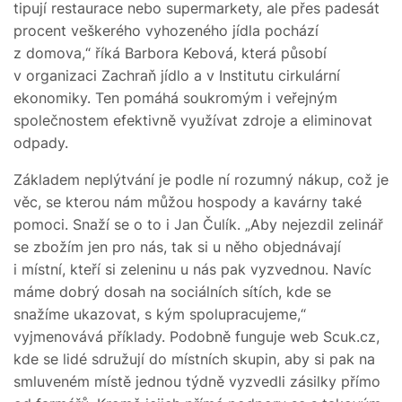
tipují restaurace nebo supermarkety, ale přes padesát
procent veškerého vyhozeného jídla pochází
z domova,“ říká Barbora Kebová, která působí
v organizaci Zachraň jídlo a v Institutu cirkulární
ekonomiky. Ten pomáhá soukromým i veřejným
společnostem efektivně využívat zdroje a eliminovat
odpady.
Základem neplýtvání je podle ní rozumný nákup, což je
věc, se kterou nám můžou hospody a kavárny také
pomoci. Snaží se o to i Jan Čulík. „Aby nejezdil zelinář
se zbožím jen pro nás, tak si u něho objednávají
i místní, kteří si zeleninu u nás pak vyzvednou. Navíc
máme dobrý dosah na sociálních sítích, kde se
snažíme ukazovat, s kým spolupracujeme,“
vyjmenovává příklady. Podobně funguje web Scuk.cz,
kde se lidé sdružují do místních skupin, aby si pak na
smluveném místě jednou týdně vyzvedli zásilky přímo