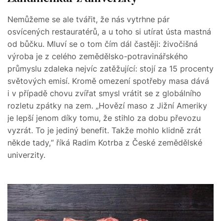
Nemůžeme se ale tvářit, že nás vytrhne pár
osvícených restauratérů, a u toho si utírat ústa mastná
od bůčku. Mluví se o tom čím dál častěji: živočišná
výroba je z celého zemědělsko-potravinářského
průmyslu zdaleka nejvíc zatěžující: stojí za 15 procenty
světových emisí. Kromě omezení spotřeby masa dává
i v případě chovu zvířat smysl vrátit se z globálního
rozletu zpátky na zem. „Hovězí maso z Jižní Ameriky
je lepší jenom díky tomu, že stihlo za dobu převozu
vyzrát. To je jediný benefit. Takže mohlo klidně zrát
někde tady,“ říká Radim Kotrba z České zemědělské
univerzity.