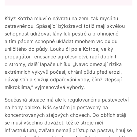
Když Kotrba mluví o návratu na zem, tak myslí tu
zatravněnou. Spásající býložravci totiž mají skvělou
schopnost udržovat lány luk pestré a prohnojené,
a tím pádem schopné ukládat mnohem víc oxidu
uhličitého do půdy. Louku či pole Kotrba, velký
propagátor renesance agrolesnictví, radí doplnit
o stromy, další lapače uhlíku. „Navíc omezují rizika
extrémních výkyvů počasí, chrání půdu před erozí,
dávají stín a snižují odpařování vody, čímž zlepšují
mikroklima,“ vyjmenovává výhody.
Současná situace má ale k regulovanému pastevectví
na hony daleko. Náš systém je postavený na
koncentrovaných stájových chovech. Do obřích stájí
se musí všechno dovážet, těžké stroje ničí
infrastrukturu, zvířata nemají přístup na pastvu, hnůj se