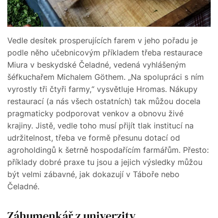
Vedle desítek prosperujících farem v jeho pořadu je
podle něho učebnicovým příkladem třeba restaurace
Miura v beskydské Čeladné, vedená vyhlášeným
šéfkuchařem Michalem Göthem. „Na spolupráci s ním
vyrostly tři čtyři farmy,“ vysvětluje Hromas. Nákupy
restaurací (a nás všech ostatních) tak můžou docela
pragmaticky podporovat venkov a obnovu živé
krajiny. Jistě, vedle toho musí přijít tlak institucí na
udržitelnost, třeba ve formě přesunu dotací od
agroholdingů k šetrně hospodařícím farmářům. Přesto:
příklady dobré praxe tu jsou a jejich výsledky můžou
být velmi zábavné, jak dokazují v Táboře nebo
Čeladné.
Záhumenkář z univerzity