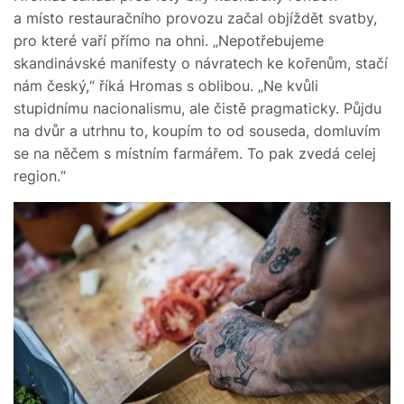
a místo restauračního provozu začal objíždět svatby,
pro které vaří přímo na ohni. „Nepotřebujeme
skandinávské manifesty o návratech ke kořenům, stačí
nám český,“ říká Hromas s oblibou. „Ne kvůli
stupidnímu nacionalismu, ale čistě pragmaticky. Půjdu
na dvůr a utrhnu to, koupím to od souseda, domluvím
se na něčem s místním farmářem. To pak zvedá celej
region.“