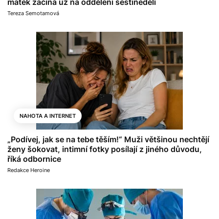
matek začíná už na oddělení šestinedělí
Tereza Semotamová
NAHOTA A INTERNET
„Podívej, jak se na tebe těším!“ Muži většinou nechtějí
ženy šokovat, intimní fotky posílají z jiného důvodu,
říká odbornice
Redakce Heroine