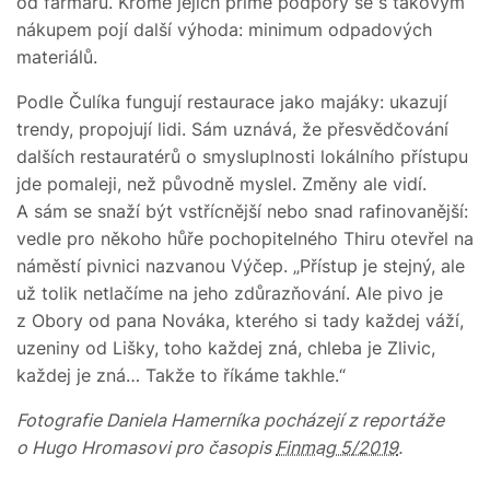
od farmářů. Kromě jejich přímé podpory se s takovým
nákupem pojí další výhoda: minimum odpadových
materiálů.
Podle Čulíka fungují restaurace jako majáky: ukazují
trendy, propojují lidi. Sám uznává, že přesvědčování
dalších restauratérů o smysluplnosti lokálního přístupu
jde pomaleji, než původně myslel. Změny ale vidí.
A sám se snaží být vstřícnější nebo snad rafinovanější:
vedle pro někoho hůře pochopitelného Thiru otevřel na
náměstí pivnici nazvanou Výčep. „Přístup je stejný, ale
už tolik netlačíme na jeho zdůrazňování. Ale pivo je
z Obory od pana Nováka, kterého si tady každej váží,
uzeniny od Lišky, toho každej zná, chleba je Zlivic,
každej je zná… Takže to říkáme takhle.“
Fotografie Daniela Hamerníka pocházejí z reportáže
o Hugo Hromasovi pro časopis
Finmag 5/2019
.