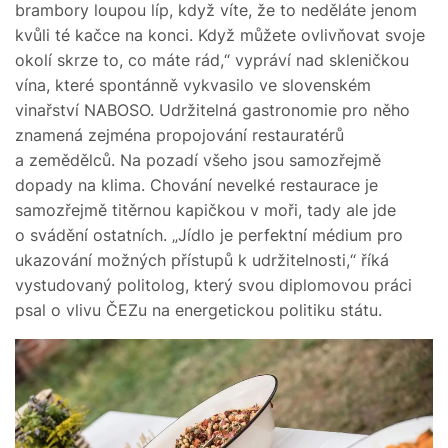
brambory loupou líp, když víte, že to neděláte jenom
kvůli té kačce na konci. Když můžete ovlivňovat svoje
okolí skrze to, co máte rád,“ vypráví nad skleničkou
vína, které spontánně vykvasilo ve slovenském
vinařství NABOSO. Udržitelná gastronomie pro něho
znamená zejména propojování restauratérů
a zemědělců. Na pozadí všeho jsou samozřejmě
dopady na klima. Chování nevelké restaurace je
samozřejmě titěrnou kapičkou v moři, tady ale jde
o svádění ostatních. „Jídlo je perfektní médium pro
ukazování možných přístupů k udržitelnosti,“ říká
vystudovaný politolog, který svou diplomovou práci
psal o vlivu ČEZu na energetickou politiku státu.