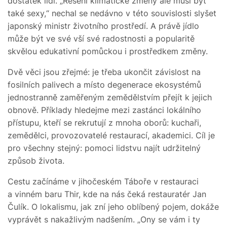
dostatek lidí. „Řešení klimatické změny ale musí být
také sexy,“ nechal se nedávno v této souvislosti slyšet
japonský ministr životního prostředí. A právě jídlo
může být ve své vší své radostnosti a popularitě
skvělou edukativní pomůckou i prostředkem změny.
Dvě věci jsou zřejmé: je třeba ukončit závislost na
fosilních palivech a místo degenerace ekosystémů
jednostranně zaměřeným zemědělstvím přejít k jejich
obnově. Příklady hledejme mezi zastánci lokálního
přístupu, kteří se rekrutují z mnoha oborů: kuchaři,
zemědělci, provozovatelé restaurací, akademici. Cíl je
pro všechny stejný: pomoci lidstvu najít udržitelný
způsob života.
Cestu začínáme v jihočeském Táboře v restauraci
a vinném baru Thir, kde na nás čeká restauratér Jan
Čulík. O lokalismu, jak zní jeho oblíbený pojem, dokáže
vyprávět s nakažlivým nadšením. „Ony se vám i ty