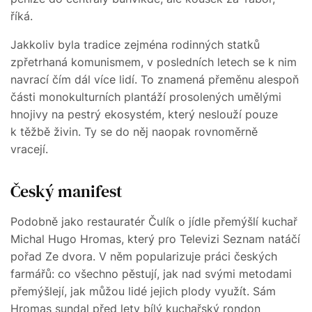
říká.
Jakkoliv byla tradice zejména rodinných statků
zpřetrhaná komunismem, v posledních letech se k nim
navrací čím dál více lidí. To znamená přeměnu alespoň
části monokulturních plantáží prosolených umělými
hnojivy na pestrý ekosystém, který neslouží pouze
k těžbě živin. Ty se do něj naopak rovnoměrně
vracejí.
Český manifest
Podobně jako restauratér Čulík o jídle přemýšlí kuchař
Michal Hugo Hromas, který pro Televizi Seznam natáčí
pořad Ze dvora. V něm popularizuje práci českých
farmářů: co všechno pěstují, jak nad svými metodami
přemýšlejí, jak můžou lidé jejich plody využít. Sám
Hromas sundal před lety bílý kuchařský rondon