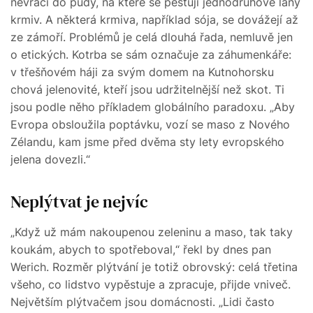
nevrací do půdy, na které se pěstují jednodruhové lány
krmiv. A některá krmiva, například sója, se dovážejí až
ze zámoří. Problémů je celá dlouhá řada, nemluvě jen
o etických. Kotrba se sám označuje za záhumenkáře:
v třešňovém háji za svým domem na Kutnohorsku
chová jelenovité, kteří jsou udržitelnější než skot. Ti
jsou podle něho příkladem globálního paradoxu. „Aby
Evropa obsloužila poptávku, vozí se maso z Nového
Zélandu, kam jsme před dvěma sty lety evropského
jelena dovezli.“
Neplýtvat je nejvíc
„Když už mám nakoupenou zeleninu a maso, tak taky
koukám, abych to spotřeboval,“ řekl by dnes pan
Werich. Rozměr plýtvání je totiž obrovský: celá třetina
všeho, co lidstvo vypěstuje a zpracuje, přijde vniveč.
Největším plýtvačem jsou domácnosti. „Lidi často