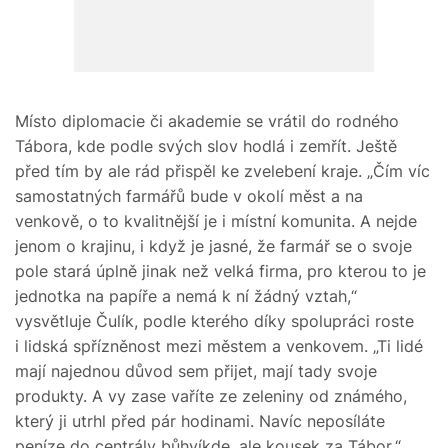
Místo diplomacie či akademie se vrátil do rodného
Tábora, kde podle svých slov hodlá i zemřít. Ještě
před tím by ale rád přispěl ke zvelebení kraje. „Čím víc
samostatných farmářů bude v okolí měst a na
venkově, o to kvalitnější je i místní komunita. A nejde
jenom o krajinu, i když je jasné, že farmář se o svoje
pole stará úplně jinak než velká firma, pro kterou to je
jednotka na papíře a nemá k ní žádný vztah,“
vysvětluje Čulík, podle kterého díky spolupráci roste
i lidská spřízněnost mezi městem a venkovem. „Ti lidé
mají najednou důvod sem přijet, mají tady svoje
produkty. A vy zase vaříte ze zeleniny od známého,
který ji utrhl před pár hodinami. Navíc neposíláte
peníze do centrály bůhvíkde, ale kousek za Tábor,“