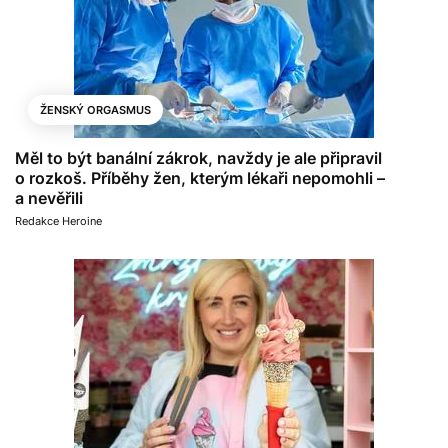
ŽENSKÝ ORGASMUS
Měl to být banální zákrok, navždy je ale připravil
o rozkoš. Příběhy žen, kterým lékaři nepomohli –
a nevěřili
Redakce Heroine