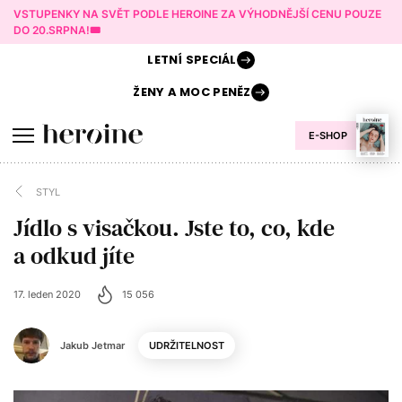
VSTUPENKY NA SVĚT PODLE HEROINE ZA VÝHODNĚJŠÍ CENU POUZE
DO 20.SRPNA!🎟️
LETNÍ
SPECIÁL
ŽENY A
MOC PENĚZ
E-SHOP
STYL
Jídlo s visačkou. Jste to, co, kde
a odkud jíte
17. leden 2020
15 056
Jakub Jetmar
UDRŽITELNOST