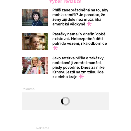
výběr redakce
Příliš zaneprázdněná na to, aby
mohla zemřít? Je paradox, že
ženy žijí déle než muži, říká
americká vědkyně
Pasťáky nemají v dnešní době
existovat. Nebezpečné děti
patří do vězení, říká odbornice
Jako tatérka přišla o zakázky,
nečekaně jí zemřel manžel,
přišly povodně. Dnes za ní ke
Krnovu jezdí na zmrzlinu lidé
z celého kraje