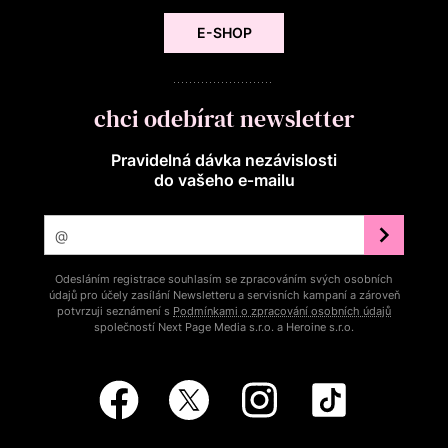
E-SHOP
chci odebírat newsletter
Pravidelná dávka nezávislosti
do vašeho e‑mailu
Odesláním registrace souhlasím se zpracováním svých osobních
údajů pro účely zasílání Newsletteru a servisních kampaní a zároveň
potvrzuji seznámení s
Podmínkami o zpracování osobních údajů
společností Next Page Media s.r.o. a Heroine s.r.o.