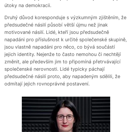
útoky na demokracii.
Druhý důvod koresponduje s výzkumným zjištěním, že
předsudečné násilí působí větší újmu než jinak
motivované násilí. Lidé, kteří jsou předsudečně
napadáni pro příslušnost k určité společenské skupině,
jsou vlastně napadáni pro něco, co bývá součástí
jejich identity. Nejenže to často nemohou či nechtějí
změnit, ale především jim to připomíná přetrvávající
společenské nerovnosti. Lidé typicky páchají
předsudečné násilí proto, aby napadeným sdělili, že
odmítají jejich rovnoprávné postavení.