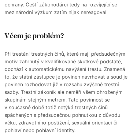
ochrany. Čeští zákonodárci tedy na rozvíjející se
mezinárodní výzkum zatím nijak nereagovali
V čem je problém?
Při trestání trestných činů, které mají předsudečným
motiv zahrnutý v kvalifikované skutkové podstatě,
dochází k automatickému navýšení trestu. Znamená
to, že státní zástupce je povinen navrhovat a soud je
povinen rozhodovat již v rozsahu zvýšené trestní
sazby. Trestní zákoník ale neměří všem ohroženým
skupinám stejným metrem. Tato povinnost se
v současné době totiž netýká trestných činů
spáchaných s předsudečnou pohnutkou z důvodu
věku, zdravotního postižení, sexuální orientaci či
pohlaví nebo pohlavní identity.