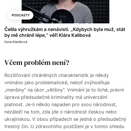
PODCASTY
Čelila výhružkám a nenávisti. „Kdybych byla muž, stát
by mě chránil lépe,“ věří Klára Kalibová
Ilona Kleníková
V čem problém není?
Rozšiřování chráněných charakteristik je někdy
vnímáno jako problematické, neboť zvýhodňuje
„menšiny“ na úkor „většiny“. Vnímání je to liché, právní
úprava předsudečné kriminality má univerzální
platnost. Je-li někdo napaden pro svou národnost,
nezáleží na tom, zda jde o národnost českou nebo
ukrajinskou. V obou případech se jedná o předsudečný
trestný čin. U zdravotního postižení je v tomto ohledu