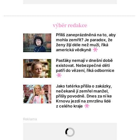
výběr redakce
Příliš zaneprázdněná na to, aby
mohla zemřít? Je paradox, že
ženy žijí déle než muži, říká
americká vědkyně
Pasťáky nemají v dnešní době
existovat. Nebezpečné děti
patří do vězení, říká odbornice
Jako tatérka přišla o zakázky,
nečekaně jí zemřel manžel,
přišly povodně. Dnes za ní ke
Krnovu jezdí na zmrzlinu lidé
z celého kraje