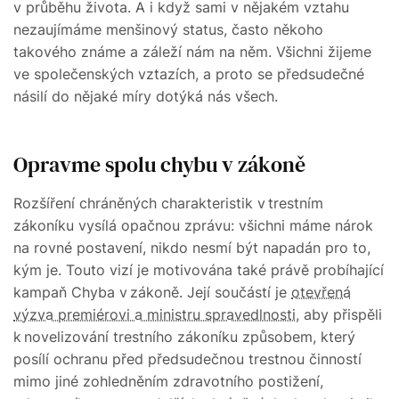
v průběhu života. A i když sami v nějakém vztahu
nezaujímáme menšinový status, často někoho
takového známe a záleží nám na něm. Všichni žijeme
ve společenských vztazích, a proto se předsudečné
násilí do nějaké míry dotýká nás všech.
Opravme spolu chybu v zákoně
Rozšíření chráněných charakteristik v trestním
zákoníku vysílá opačnou zprávu: všichni máme nárok
na rovné postavení, nikdo nesmí být napadán pro to,
kým je. Touto vizí je motivována také právě probíhající
kampaň Chyba v zákoně. Její součástí je
otevřená
výzva premiérovi a ministru spravedlnosti
, aby přispěli
k novelizování trestního zákoníku způsobem, který
posílí ochranu před předsudečnou trestnou činností
mimo jiné zohledněním zdravotního postižení,