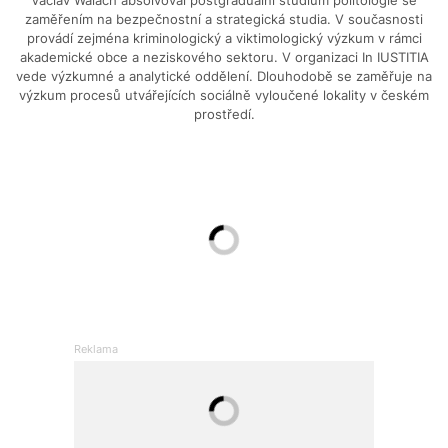
Václav Walach absolvoval postgraduální studium politologie se
zaměřením na bezpečnostní a strategická studia. V současnosti
provádí zejména kriminologický a viktimologický výzkum v rámci
akademické obce a neziskového sektoru. V organizaci In IUSTITIA
vede výzkumné a analytické oddělení. Dlouhodobě se zaměřuje na
výzkum procesů utvářejících sociálně vyloučené lokality v českém
prostředí.