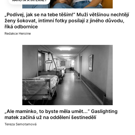
NAHOTA A INTERNET
„Podívej, jak se na tebe těším!“ Muži většinou nechtějí
ženy šokovat, intimní fotky posílají z jiného důvodu,
říká odbornice
Redakce Heroine
„Ale maminko, to byste měla umět...“ Gaslighting
matek začíná už na oddělení šestinedělí
Tereza Semotamová