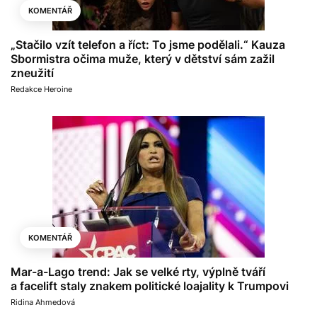
KOMENTÁŘ
„Stačilo vzít telefon a říct: To jsme podělali.“ Kauza
Sbormistra očima muže, který v dětství sám zažil
zneužití
Redakce Heroine
KOMENTÁŘ
Mar-a-Lago trend: Jak se velké rty, výplně tváří
a facelift staly znakem politické loajality k Trumpovi
Ridina Ahmedová