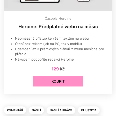
Časopis Heroine
Heroine: Předplatné webu na měsíc
Neomezený přístup ke všem textům na webu
Čtení bez reklam (jak na PC, tak v mobilu)
Odemčení až 3 prémiových článků z webu měsíčně pro
přátele
Nákupem podpoříte redakci Heroine
129
Kč
KOUPIT
KOMENTÁŘ
NÁSILÍ
NÁSILÍ A PRÁVO
IN IUSTITIA