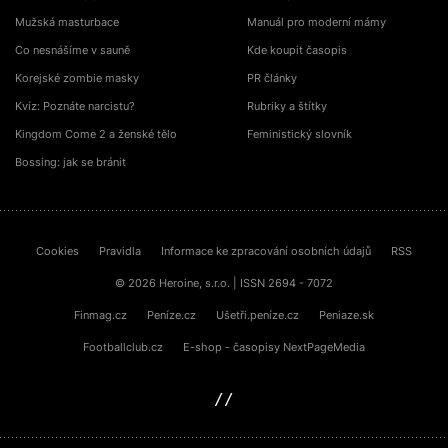
Mužská masturbace
Manuál pro moderní mámy
Co nesnášíme v sauně
Kde koupit časopis
Korejské zombie masky
PR články
Kvíz: Poznáte narcistu?
Rubriky a štítky
Kingdom Come 2 a ženské tělo
Feministický slovník
Bossing: jak se bránit
Cookies
Pravidla
Informace ke zpracování osobních údajů
RSS
© 2026 Heroine, s.r.o. | ISSN 2694 - 7072
Finmag.cz
Peníze.cz
Ušetři.peníze.cz
Peniaze.sk
Footballclub.cz
E-shop - časopisy NextPageMedia
sinfin.digital