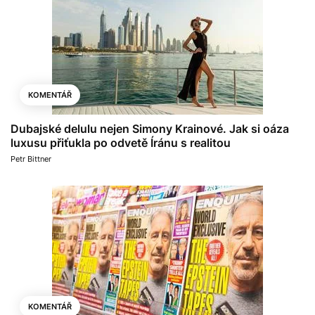
KOMENTÁŘ
Dubajské delulu nejen Simony Krainové. Jak si oáza
luxusu přiťukla po odvetě Íránu s realitou
Petr Bittner
KOMENTÁŘ