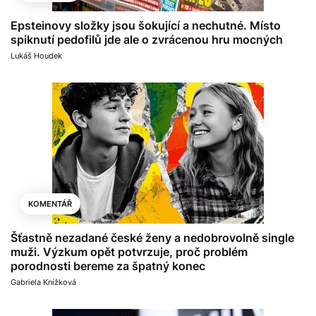
Epsteinovy složky jsou šokující a nechutné. Místo
spiknutí pedofilů jde ale o zvrácenou hru mocných
Lukáš Houdek
KOMENTÁŘ
Šťastně nezadané české ženy a nedobrovolně single
muži. Výzkum opět potvrzuje, proč problém
porodnosti bereme za špatný konec
Gabriela Knížková