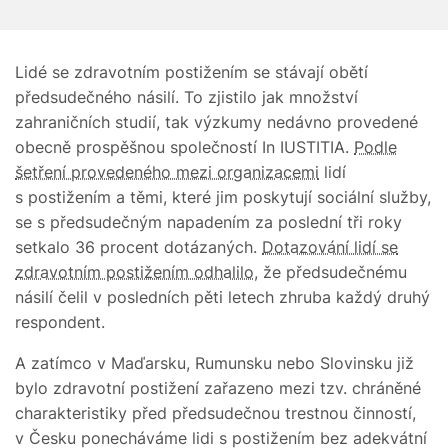
Lidé se zdravotním postižením se stávají obětí
předsudečného násilí. To zjistilo jak množství
zahraničních studií, tak výzkumy nedávno provedené
obecně prospěšnou společností In IUSTITIA.
Podle
šetření provedeného mezi organizacemi
lidí
s postižením a těmi, které jim poskytují sociální služby,
se s předsudečným napadením za poslední tři roky
setkalo 36 procent dotázaných.
Dotazování lidí se
zdravotním postižením odhalilo
, že předsudečnému
násilí čelil v posledních pěti letech zhruba každý druhý
respondent.
A zatímco v Maďarsku, Rumunsku nebo Slovinsku již
bylo zdravotní postižení zařazeno mezi tzv. chráněné
charakteristiky před předsudečnou trestnou činností,
v Česku ponecháváme lidi s postižením bez adekvátní