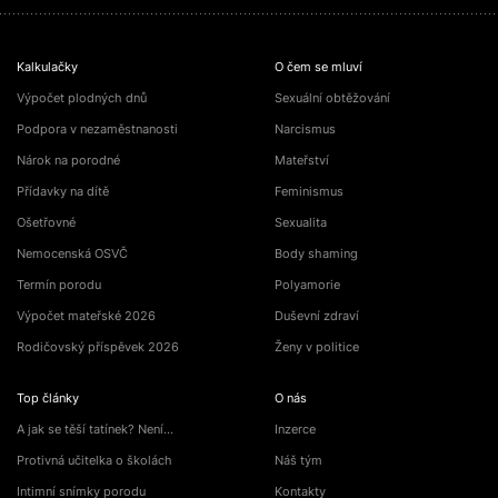
Kalkulačky
O čem se mluví
Výpočet plodných dnů
Sexuální obtěžování
Podpora v nezaměstnanosti
Narcismus
Nárok na porodné
Mateřství
Přídavky na dítě
Feminismus
Ošetřovné
Sexualita
Nemocenská OSVČ
Body shaming
Termín porodu
Polyamorie
Výpočet mateřské 2026
Duševní zdraví
Rodičovský příspěvek 2026
Ženy v politice
Top články
O nás
A jak se těší tatínek? Není…
Inzerce
Protivná učitelka o školách
Náš tým
Intimní snímky porodu
Kontakty