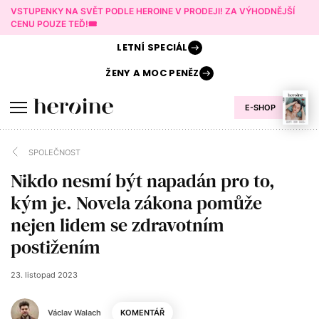
VSTUPENKY NA SVĚT PODLE HEROINE V PRODEJI! ZA VÝHODNĚJŠÍ
CENU POUZE TEĎ!🎟️
LETNÍ
SPECIÁL
ŽENY A
MOC PENĚZ
E-SHOP
SPOLEČNOST
Nikdo nesmí být napadán pro to,
kým je. Novela zákona pomůže
nejen lidem se zdravotním
postižením
23. listopad 2023
Václav Walach
KOMENTÁŘ