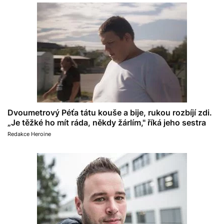
Dvoumetrový Péťa tátu kouše a bije, rukou rozbíjí zdi.
„Je těžké ho mít ráda, někdy žárlím," říká jeho sestra
Redakce Heroine