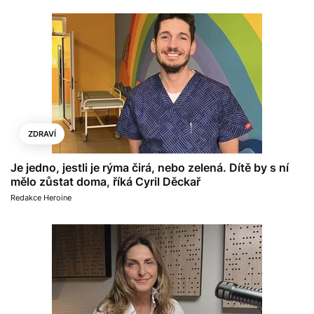
ZDRAVÍ
Je jedno, jestli je rýma čirá, nebo zelená. Dítě by s ní
mělo zůstat doma, říká Cyril Děckař
Redakce Heroine