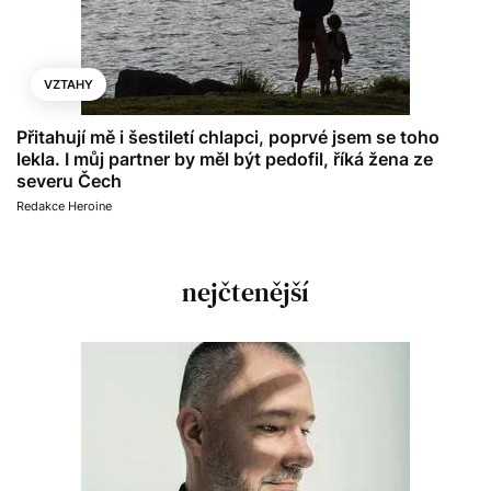
VZTAHY
Přitahují mě i šestiletí chlapci, poprvé jsem se toho
lekla. I můj partner by měl být pedofil, říká žena ze
severu Čech
Redakce Heroine
nejčtenější