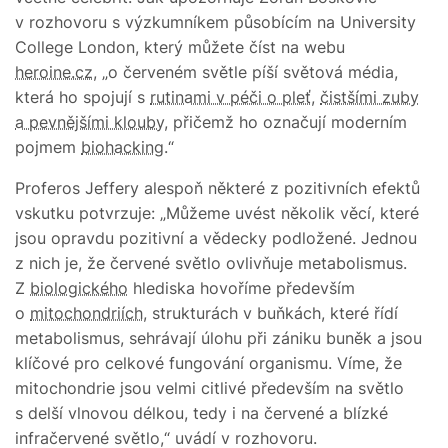
v rozhovoru s výzkumníkem působícím na University
College London, který můžete číst na webu
heroine.cz
, „o červeném světle píší světová média,
která ho spojují s
rutinami v péči o pleť
,
čistšími zuby
a pevnějšími klouby
, přičemž ho označují moderním
pojmem
biohacking
.“
Proferos Jeffery alespoň některé z pozitivních efektů
vskutku potvrzuje: „Můžeme uvést několik věcí, které
jsou opravdu pozitivní a vědecky podložené. Jednou
z nich je, že červené světlo ovlivňuje metabolismus.
Z
biologického
hlediska hovoříme především
o
mitochondriích
, strukturách v buňkách, které řídí
metabolismus, sehrávají úlohu při zániku buněk a jsou
klíčové pro celkové fungování organismu. Víme, že
mitochondrie jsou velmi citlivé především na světlo
s delší vlnovou délkou, tedy i na červené a blízké
infračervené světlo,“ uvádí v rozhovoru.