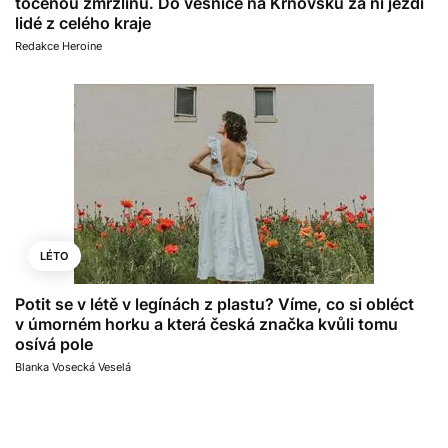
točenou zmrzlinu. Do vesnice na Krnovsku za ní jezdí
lidé z celého kraje
Redakce Heroine
LÉTO
Potit se v létě v legínách z plastu? Víme, co si obléct
v úmorném horku a která česká značka kvůli tomu
osívá pole
Blanka Vosecká Veselá