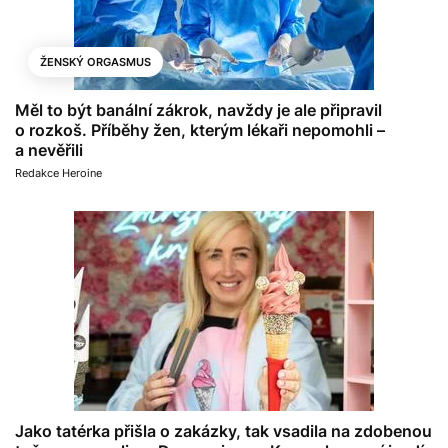
ŽENSKÝ ORGASMUS
Měl to být banální zákrok, navždy je ale připravil
o rozkoš. Příběhy žen, kterým lékaři nepomohli –
a nevěřili
Redakce Heroine
Jako tatérka přišla o zakázky, tak vsadila na zdobenou