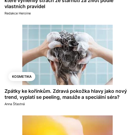
které vyměnily strach ze stárnutí za život podle
vlastních pravidel
Redakce Heroine
KOSMETIKA
Zpátky ke kořínkům. Zdravá pokožka hlavy jako nový
trend, vyplatí se peeling, masáže a speciální séra?
Anna Šťastná