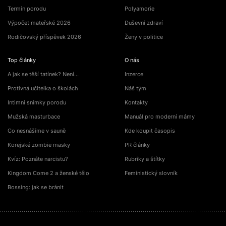
Termín porodu
Polyamorie
Výpočet mateřské 2026
Duševní zdraví
Rodičovský příspěvek 2026
Ženy v politice
Top články
O nás
A jak se těší tatínek? Není…
Inzerce
Protivná učitelka o školách
Náš tým
Intimní snímky porodu
Kontakty
Mužská masturbace
Manuál pro moderní mámy
Co nesnášíme v sauně
Kde koupit časopis
Korejské zombie masky
PR články
Kvíz: Poznáte narcistu?
Rubriky a štítky
Kingdom Come 2 a ženské tělo
Feministický slovník
Bossing: jak se bránit