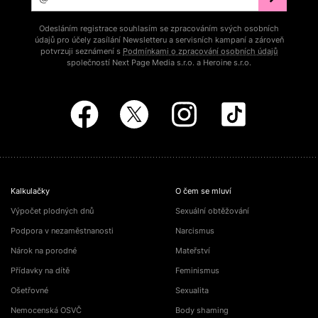
Odesláním registrace souhlasím se zpracováním svých osobních
údajů pro účely zasílání Newsletteru a servisních kampaní a zároveň
potvrzuji seznámení s
Podmínkami o zpracování osobních údajů
společností Next Page Media s.r.o. a Heroine s.r.o.
Kalkulačky
O čem se mluví
Výpočet plodných dnů
Sexuální obtěžování
Podpora v nezaměstnanosti
Narcismus
Nárok na porodné
Mateřství
Přídavky na dítě
Feminismus
Ošetřovné
Sexualita
Nemocenská OSVČ
Body shaming