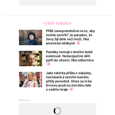
výběr redakce
Příliš zaneprázdněná na to, aby
mohla zemřít? Je paradox, že
ženy žijí déle než muži, říká
americká vědkyně
Pasťáky nemají v dnešní době
existovat. Nebezpečné děti
patří do vězení, říká odbornice
Jako tatérka přišla o zakázky,
nečekaně jí zemřel manžel,
přišly povodně. Dnes za ní ke
Krnovu jezdí na zmrzlinu lidé
z celého kraje