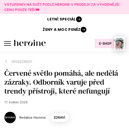
VSTUPENKY NA SVĚT PODLE HEROINE V PRODEJI! ZA VÝHODNĚJŠÍ
CENU POUZE TEĎ!🎟️
LETNÍ
SPECIÁL
ŽENY A
MOC PENĚZ
E-SHOP
SPOLEČNOST
Červené světlo pomáhá, ale nedělá
zázraky. Odborník varuje před
trendy přístroji, které nefungují
17. květen 2026
Redakce Heroine
ZDRAVÍ