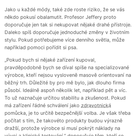
Jako u každé módy, také zde roste riziko, že se vás
někdo pokusí obalamutit. Profesor Jeffery proto
doporučuje jen tak si nekupovat nějaké drahé přístroje.
Daleko spíš doporučuje jednoduché změny v životním
stylu. Pokud potřebujeme více denního světla, může
například pomoci pořídit si psa.
„Pokud bych si nějaké zařízení kupoval,
pravděpodobně bych se díval spíše na specializované
výrobce, kteří nejsou vysloveně masově orientovaní na
běžný trh. Důležité by pro mě bylo, jak dlouho firma
působí. Ideálně aspoň několik let, například pět a víc.
To už naznačuje určitou stabilitu a zkušenost. Pokud
má zařízení řádné schválení jako
zdravotnická
pomůcka, je to určitě bezpečnější volba. Je však třeba
počítat s tím, že takovéto produkty budou výrazně
dražší, protože výrobce si musí pokrýt náklady na
vývoj a klinické testování,“ doporučuje těm, kteří se