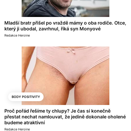
Mladší bratr přišel po vraždě mámy o oba rodiče. Otce,
který ji ubodal, zavrhnul, říká syn Monyové
Redakce Heroine
BODY POSITIVITY
Proč pořád řešíme ty chlupy? Je čas si konečně
přestat nechat namlouvat, že jedině dokonale oholené
budeme atraktivní
Redakce Heroine