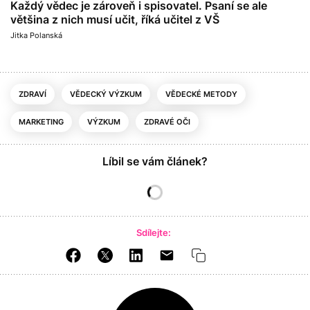
Každý vědec je zároveň i spisovatel. Psaní se ale
většina z nich musí učit, říká učitel z VŠ
Jitka Polanská
ZDRAVÍ
VĚDECKÝ VÝZKUM
VĚDECKÉ METODY
MARKETING
VÝZKUM
ZDRAVÉ OČI
Líbil se vám článek?
Sdílejte: