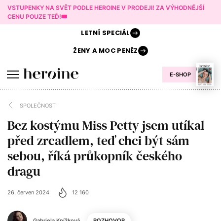
VSTUPENKY NA SVĚT PODLE HEROINE V PRODEJI! ZA VÝHODNĚJŠÍ
CENU POUZE TEĎ!🎟️
LETNÍ
SPECIÁL
ŽENY A
MOC PENĚZ
E-SHOP
SPOLEČNOST
Bez kostýmu Miss Petty jsem utíkal
před zrcadlem, teď chci být sám
sebou, říká průkopník českého
dragu
26. červen 2024
12 160
Gabriela Knížková
ROZHOVOR