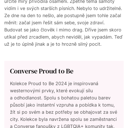
určité míry přivodila osamění. Zpětně téma samoty
vidím i ve svých starších písních. Nebylo to udržitelné.
Ze dne na den to nešlo, ale postupně jsem tohle začal
měnit: začal jsem řešit sám sebe, svoje zdraví.
Budovat se jako člověk i mimo drag. Dříve jsem skoro
utíkal před zrcadlem, abych neviděl, jak vypadám. Teď
už je to úplně jinak a je to hrozně silný pocit.
Converse Proud to Be
Kolekce Proud to Be 2024 je inspirovaná
westernovými prvky, které evokují sílu
a odhodlanost. Spolu s bohatou paletou barev
působí jako instantní vzpruha a pobídka k tomu,
žít si po svém a bez potřeby se obhajovat za své
city. Kolekce byla navržena spolu se zaměstnanci
a Converse fanoušky z LGBTQIA+ komunity tak,