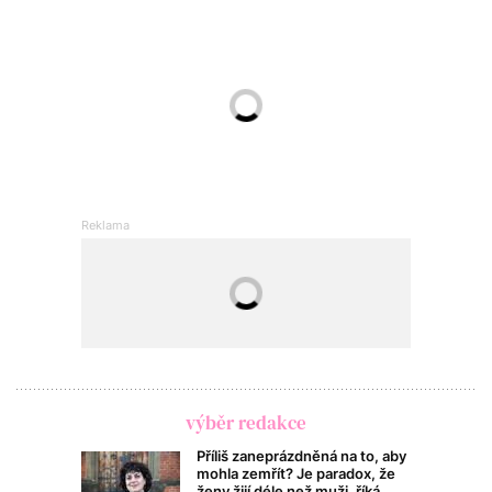
výběr redakce
Příliš zaneprázdněná na to, aby
mohla zemřít? Je paradox, že
ženy žijí déle než muži, říká