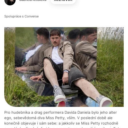
Spolupráce s Converse
Pro hudebníka a drag performera Davida Daniela bylo jeho alter
ego, sebevědomá diva Miss Petty, vším. V poslední době ale
konečně objevuje i sám sebe: a jakkoliv se Miss Petty rozhodně