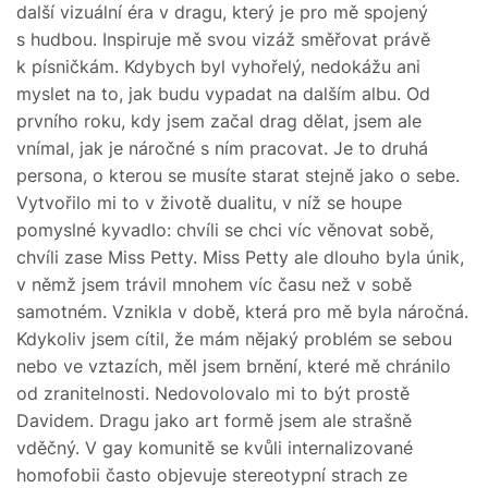
další vizuální éra v dragu, který je pro mě spojený
s hudbou. Inspiruje mě svou vizáž směřovat právě
k písničkám. Kdybych byl vyhořelý, nedokážu ani
myslet na to, jak budu vypadat na dalším albu. Od
prvního roku, kdy jsem začal drag dělat, jsem ale
vnímal, jak je náročné s ním pracovat. Je to druhá
persona, o kterou se musíte starat stejně jako o sebe.
Vytvořilo mi to v životě dualitu, v níž se houpe
pomyslné kyvadlo: chvíli se chci víc věnovat sobě,
chvíli zase Miss Petty. Miss Petty ale dlouho byla únik,
v němž jsem trávil mnohem víc času než v sobě
samotném. Vznikla v době, která pro mě byla náročná.
Kdykoliv jsem cítil, že mám nějaký problém se sebou
nebo ve vztazích, měl jsem brnění, které mě chránilo
od zranitelnosti. Nedovolovalo mi to být prostě
Davidem. Dragu jako art formě jsem ale strašně
vděčný. V gay komunitě se kvůli internalizované
homofobii často objevuje stereotypní strach ze