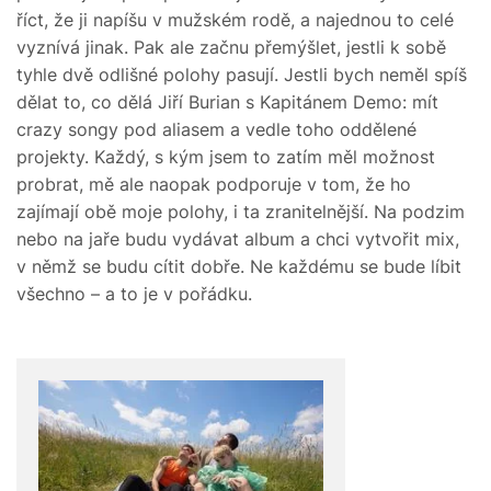
říct, že ji napíšu v mužském rodě, a najednou to celé
vyznívá jinak. Pak ale začnu přemýšlet, jestli k sobě
tyhle dvě odlišné polohy pasují. Jestli bych neměl spíš
dělat to, co dělá Jiří Burian s Kapitánem Demo: mít
crazy songy pod aliasem a vedle toho oddělené
projekty. Každý, s kým jsem to zatím měl možnost
probrat, mě ale naopak podporuje v tom, že ho
zajímají obě moje polohy, i ta zranitelnější. Na podzim
nebo na jaře budu vydávat album a chci vytvořit mix,
v němž se budu cítit dobře. Ne každému se bude líbit
všechno – a to je v pořádku.