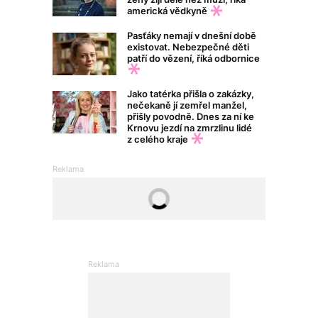
americká vědkyně
Pasťáky nemají v dnešní době
existovat. Nebezpečné děti
patří do vězení, říká odbornice
Jako tatérka přišla o zakázky,
nečekaně jí zemřel manžel,
přišly povodně. Dnes za ní ke
Krnovu jezdí na zmrzlinu lidé
z celého kraje