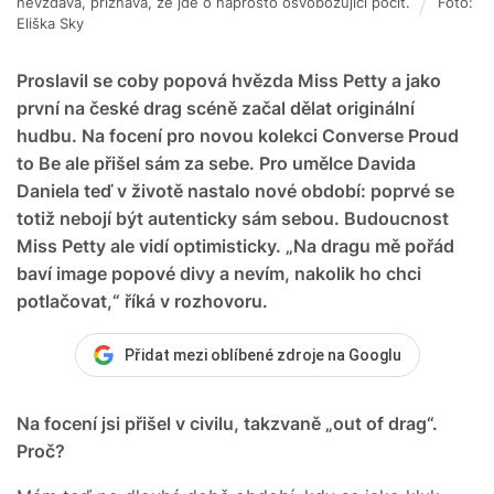
nevzdává, přiznává, že jde o naprosto osvobozující pocit.
Foto:
Eliška Sky
Proslavil se coby popová hvězda Miss Petty a jako
první na české drag scéně začal dělat originální
hudbu. Na focení pro novou kolekci Converse Proud
to Be ale přišel sám za sebe. Pro umělce Davida
Daniela teď v životě nastalo nové období: poprvé se
totiž nebojí být autenticky sám sebou. Budoucnost
Miss Petty ale vidí optimisticky. „Na dragu mě pořád
baví image popové divy a nevím, nakolik ho chci
potlačovat,“ říká v rozhovoru.
Přidat mezi oblíbené zdroje na Googlu
Na focení jsi přišel v civilu, takzvaně „out of drag“.
Proč?