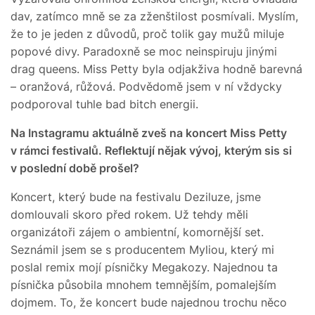
dav, zatímco mně se za zženštilost posmívali. Myslím,
že to je jeden z důvodů, proč tolik gay mužů miluje
popové divy. Paradoxně se moc neinspiruju jinými
drag queens. Miss Petty byla odjakživa hodně barevná
– oranžová, růžová. Podvědomě jsem v ní vždycky
podporoval tuhle bad bitch energii.
Na Instagramu aktuálně zveš na koncert Miss Petty
v rámci festivalů. Reflektují nějak vývoj, kterým sis si
v poslední době prošel?
Koncert, který bude na festivalu Deziluze, jsme
domlouvali skoro před rokem. Už tehdy měli
organizátoři zájem o ambientní, komornější set.
Seznámil jsem se s producentem Myliou, který mi
poslal remix mojí písničky Megakozy. Najednou ta
písnička působila mnohem temnějším, pomalejším
dojmem. To, že koncert bude najednou trochu něco