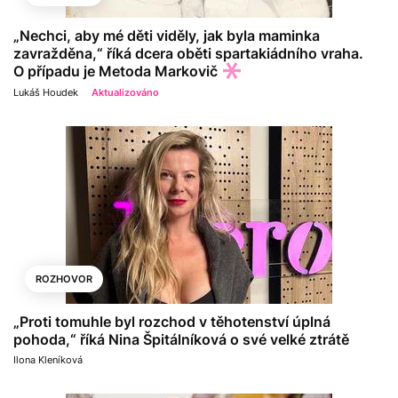
„Nechci, aby mé děti viděly, jak byla maminka
zavražděna,“ říká dcera oběti spartakiádního vraha.
O případu je Metoda Markovič
Lukáš Houdek
Aktualizováno
ROZHOVOR
„Proti tomuhle byl rozchod v těhotenství úplná
pohoda,“ říká Nina Špitálníková o své velké ztrátě
Ilona Kleníková