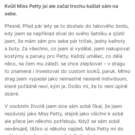
Kvůli Miss Petty jsi ale začal trochu kašlat sám na
sebe.
Přesně. Před pár lety se to dostalo do takového bodu,
kdy jsem se například díval do svého šatníku a zjistil
jsem, že mám sám pro sebe pár triček, jedny kalhoty
a boty. Za všechno, co jsem si vydělal, jsem nakupoval
kostýmy a paruky pro Petty. Každý umělec, co dělá
něco, na čem mu záleží, se chce zlepšovat – v dragu
to znamená i investovat do custom looků, paruk. Mimo
drag jsem vypadal jako nemastné neslané individuum,
které pořádně neví, kým je. Došlo mi, že to není úplně
dobré.
V osobním životě jsem sice sám sobě říkal, že jsem
nezávislý jako Miss Petty, stejně jako všichni k sobě
ale přece jen někoho potřebuju. Když se sám sobě
nevěnuješ, těžko si někoho najdeš. Miss Petty mi do