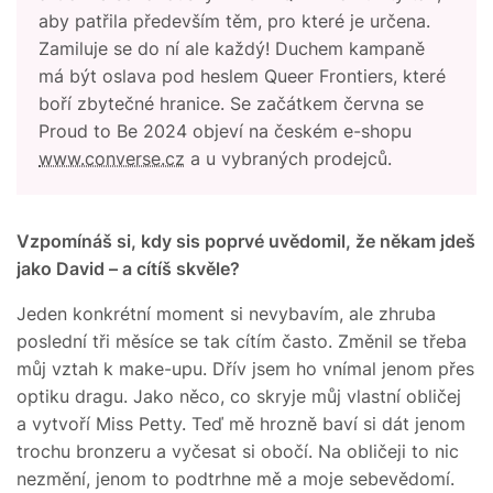
aby patřila především těm, pro které je určena.
Zamiluje se do ní ale každý! Duchem kampaně
má být oslava pod heslem Queer Frontiers, které
boří zbytečné hranice. Se začátkem června se
Proud to Be 2024 objeví na českém e-shopu
www.converse.cz
a u vybraných prodejců.
Vzpomínáš si, kdy sis poprvé uvědomil, že někam jdeš
jako David – a cítíš skvěle?
Jeden konkrétní moment si nevybavím, ale zhruba
poslední tři měsíce se tak cítím často. Změnil se třeba
můj vztah k make-upu. Dřív jsem ho vnímal jenom přes
optiku dragu. Jako něco, co skryje můj vlastní obličej
a vytvoří Miss Petty. Teď mě hrozně baví si dát jenom
trochu bronzeru a vyčesat si obočí. Na obličeji to nic
nezmění, jenom to podtrhne mě a moje sebevědomí.