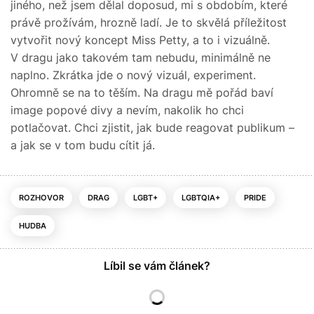
jiného, než jsem dělal doposud, mi s obdobím, které
právě prožívám, hrozně ladí. Je to skvělá příležitost
vytvořit nový koncept Miss Petty, a to i vizuálně.
V dragu jako takovém tam nebudu, minimálně ne
naplno. Zkrátka jde o nový vizuál, experiment.
Ohromně se na to těším. Na dragu mě pořád baví
image popové divy a nevím, nakolik ho chci
potlačovat. Chci zjistit, jak bude reagovat publikum –
a jak se v tom budu cítit já.
ROZHOVOR
DRAG
LGBT+
LGBTQIA+
PRIDE
HUDBA
Líbil se vám článek?