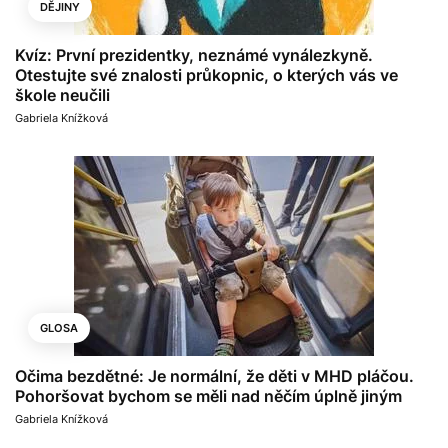
DĚJINY
Kvíz: První prezidentky, neznámé vynálezkyně.
Otestujte své znalosti průkopnic, o kterých vás ve
škole neučili
Gabriela Knížková
GLOSA
Očima bezdětné: Je normální, že děti v MHD pláčou.
Pohoršovat bychom se měli nad něčím úplně jiným
Gabriela Knížková