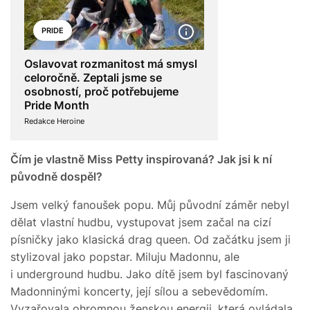
PRIDE
Oslavovat rozmanitost má smysl
celoročně. Zeptali jsme se
osobností, proč potřebujeme
Pride Month
Redakce Heroine
Čím je vlastně Miss Petty inspirovaná? Jak jsi k ní
původně dospěl?
Jsem velký fanoušek popu. Můj původní záměr nebyl
dělat vlastní hudbu, vystupovat jsem začal na cizí
písničky jako klasická drag queen. Od začátku jsem ji
stylizoval jako popstar. Miluju Madonnu, ale
i underground hudbu. Jako dítě jsem byl fascinovaný
Madonninými koncerty, její sílou a sebevědomím.
Vyzařovala ohromnou ženskou energii, která ovládala