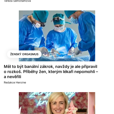
Tereza Semotamová
ŽENSKÝ ORGASMUS
Měl to být banální zákrok, navždy je ale připravil
o rozkoš. Příběhy žen, kterým lékaři nepomohli –
a nevěřili
Redakce Heroine