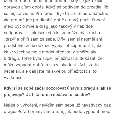
Mám teď po dlouhé době období, kdy se jako kluk
opravdu cítím dobře. Když se podívám do zrcadla, líbí
se mi, co vidím. Pro řadu lidí je to určitě automatické,
ale pro mě jde po dlouhé době o nový pocit. Focení
mělo být o mně a drag jako takový v nabídce
nefiguroval – tak jsem si řekl, že můžu být trochu
„drzý“ a přijít sám za sebe. Dřív jsem si neuměl ani
představit, že si dokážu vymyslet super outfit jako
kluk: všechny moje módní představy směřovaly
k dragu. Tohle byla super příležitost si dokázat, že
můžu vypadat dobře a sexy jako kluk. Asi jste to
nečekali, ale dali jste mi skvělou příležitost si to
vyzkoušet.
Kdy jsi na sobě začal pozorovat únavu z dragu a jak se
projevuje? Už ti ta forma nedává to, co dřív?
Nejde o vyhoření, nevidím sám sebe už navždycky bez
dragu. Pořád přemýšlím o tom, jak bude vypadat moje