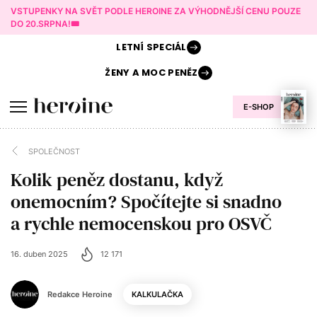
VSTUPENKY NA SVĚT PODLE HEROINE ZA VÝHODNĚJŠÍ CENU POUZE
DO 20.SRPNA!🎟️
LETNÍ
SPECIÁL
ŽENY A
MOC PENĚZ
E-SHOP
SPOLEČNOST
Kolik peněz dostanu, když
onemocním? Spočítejte si snadno
a rychle nemocenskou pro OSVČ
16. duben 2025
12 171
Redakce Heroine
KALKULAČKA