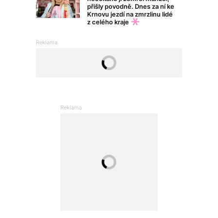
přišly povodně. Dnes za ní ke
Krnovu jezdí na zmrzlinu lidé
z celého kraje