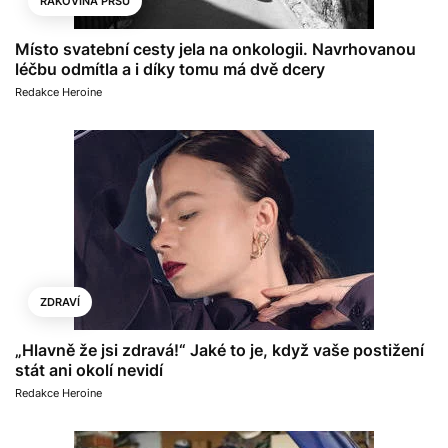
RAKOVINA PRSU
Místo svatební cesty jela na onkologii. Navrhovanou
léčbu odmítla a i díky tomu má dvě dcery
Redakce Heroine
ZDRAVÍ
„Hlavně že jsi zdravá!“ Jaké to je, když vaše postižení
stát ani okolí nevidí
Redakce Heroine