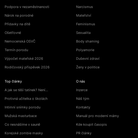
Podpora v nezaměstnanosti
Narcismus
Nárok na porodné
Mateřství
Přídavky na dítě
Feminismus
Ošetřovné
Sexualita
Nemocenská OSVČ
Body shaming
Termín porodu
Polyamorie
Výpočet mateřské 2026
Duševní zdraví
Rodičovský příspěvek 2026
Ženy v politice
Top články
O nás
A jak se těší tatínek? Není…
Inzerce
Protivná učitelka o školách
Náš tým
Intimní snímky porodu
Kontakty
Mužská masturbace
Manuál pro moderní mámy
Co nesnášíme v sauně
Kde koupit časopis
Korejské zombie masky
PR články