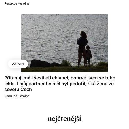
Redakce Heroine
VZTAHY
Přitahují mě i šestiletí chlapci, poprvé jsem se toho
lekla. I můj partner by měl být pedofil, říká žena ze
severu Čech
Redakce Heroine
nejčtenější