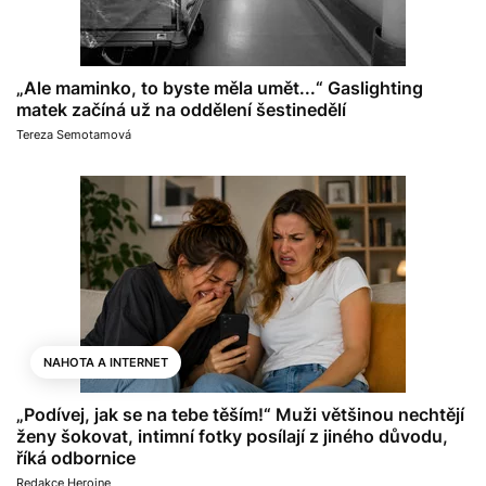
„Ale maminko, to byste měla umět...“ Gaslighting
matek začíná už na oddělení šestinedělí
Tereza Semotamová
NAHOTA A INTERNET
„Podívej, jak se na tebe těším!“ Muži většinou nechtějí
ženy šokovat, intimní fotky posílají z jiného důvodu,
říká odbornice
Redakce Heroine