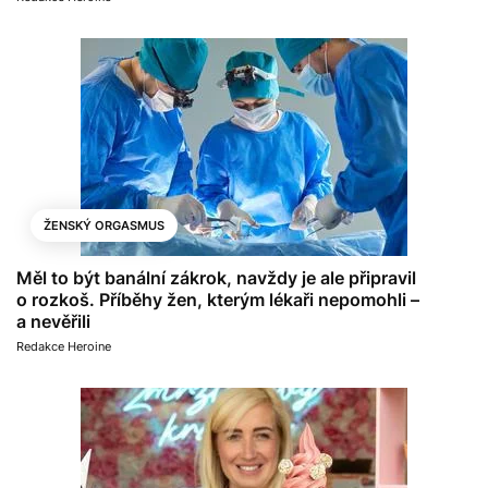
ŽENSKÝ ORGASMUS
Měl to být banální zákrok, navždy je ale připravil
o rozkoš. Příběhy žen, kterým lékaři nepomohli –
a nevěřili
Redakce Heroine