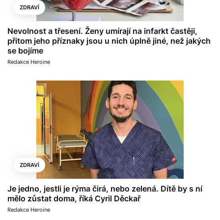
ZDRAVÍ
Nevolnost a třesení. Ženy umírají na infarkt častěji,
přitom jeho příznaky jsou u nich úplně jiné, než jakých
se bojíme
Redakce Heroine
ZDRAVÍ
Je jedno, jestli je rýma čirá, nebo zelená. Dítě by s ní
mělo zůstat doma, říká Cyril Děckař
Redakce Heroine