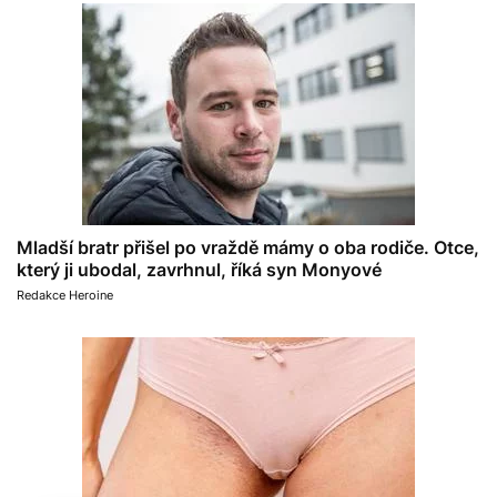
Mladší bratr přišel po vraždě mámy o oba rodiče. Otce,
který ji ubodal, zavrhnul, říká syn Monyové
Redakce Heroine