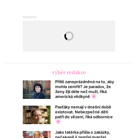
výběr redakce
Příliš zaneprázdněná na to, aby
mohla zemřít? Je paradox, že
ženy žijí déle než muži, říká
americká vědkyně
Pasťáky nemají v dnešní době
existovat. Nebezpečné děti
patří do vězení, říká odbornice
Jako tatérka přišla o zakázky,
nečekaně jí zemřel manžel,