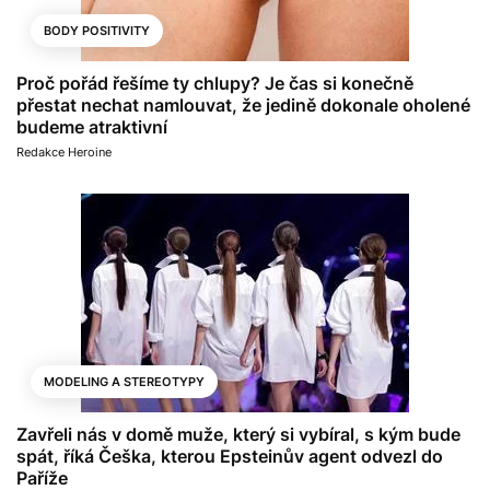
BODY POSITIVITY
Proč pořád řešíme ty chlupy? Je čas si konečně
přestat nechat namlouvat, že jedině dokonale oholené
budeme atraktivní
Redakce Heroine
MODELING A STEREOTYPY
Zavřeli nás v domě muže, který si vybíral, s kým bude
spát, říká Češka, kterou Epsteinův agent odvezl do
Paříže