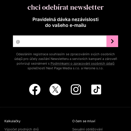
chci odebírat newsletter
Pravidelná dávka nezávislosti
do vašeho e‑mailu
Odesláním registrace souhlasím se zpracováním svých osobních
údajů pro účely zasílání Newsletteru a servisních kampaní a zároveň
potvrzuji seznámení s
Podmínkami o zpracování osobních údajů
společností Next Page Media s.r.o. a Heroine s.r.o.
Kalkulačky
O čem se mluví
Výpočet plodných dnů
Sexuální obtěžování