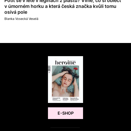
Potit se v létě v legínách z plastu? Víme, co si obléct
v úmorném horku a která česká značka kvůli tomu
osívá pole
Blanka Vosecká Veselá
E-SHOP