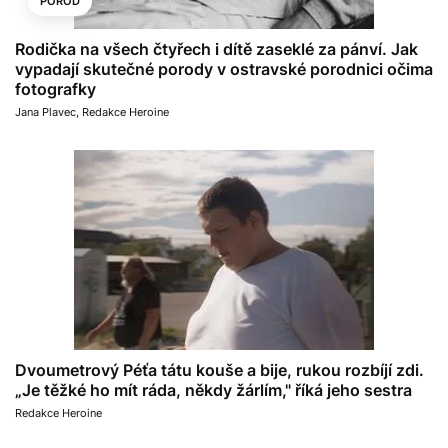
POROD
Rodička na všech čtyřech i dítě zaseklé za pánví. Jak
vypadají skutečné porody v ostravské porodnici očima
fotografky
Jana Plavec
,
Redakce Heroine
Dvoumetrový Péťa tátu kouše a bije, rukou rozbíjí zdi.
„Je těžké ho mít ráda, někdy žárlím," říká jeho sestra
Redakce Heroine