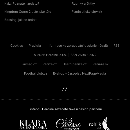
Kvíz: Poznáte narcistu?
Rubriky a štítky
Kingdom Come 2 a ženské tělo
Feministický slovník
Bossing: jak se bránit
Cookies
Pravidla
Informace ke zpracování osobních údajů
RSS
© 2026 Heroine, s.r.o. | ISSN 2694 - 7072
Finmag.cz
Peníze.cz
Ušetři.peníze.cz
Peniaze.sk
Footballclub.cz
E-shop - časopisy NextPageMedia
sinfin.digital
Tištěnou Heroine seženete také u našich partnerů