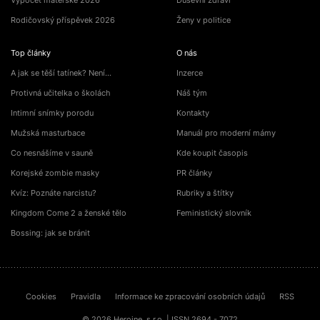
Výpočet mateřské 2026
Duševní zdraví
Rodičovský příspěvek 2026
Ženy v politice
Top články
O nás
A jak se těší tatínek? Není…
Inzerce
Protivná učitelka o školách
Náš tým
Intimní snímky porodu
Kontakty
Mužská masturbace
Manuál pro moderní mámy
Co nesnášíme v sauně
Kde koupit časopis
Korejské zombie masky
PR články
Kvíz: Poznáte narcistu?
Rubriky a štítky
Kingdom Come 2 a ženské tělo
Feministický slovník
Bossing: jak se bránit
Cookies
Pravidla
Informace ke zpracování osobních údajů
RSS
© 2026 Heroine, s.r.o. | ISSN 2694 - 7072