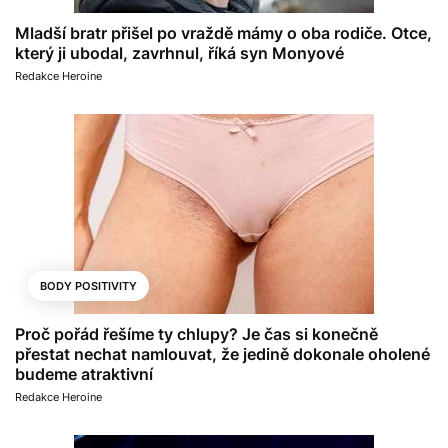
Mladší bratr přišel po vraždě mámy o oba rodiče. Otce,
který ji ubodal, zavrhnul, říká syn Monyové
Redakce Heroine
BODY POSITIVITY
Proč pořád řešíme ty chlupy? Je čas si konečně
přestat nechat namlouvat, že jedině dokonale oholené
budeme atraktivní
Redakce Heroine