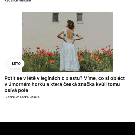
Redakce Heroine
LÉTO
Potit se v létě v legínách z plastu? Víme, co si obléct
v úmorném horku a která česká značka kvůli tomu
osívá pole
Blanka Vosecká Veselá