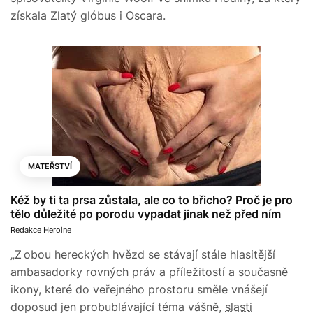
získala Zlatý glóbus i Oscara.
MATEŘSTVÍ
Kéž by ti ta prsa zůstala, ale co to břicho? Proč je pro
tělo důležité po porodu vypadat jinak než před ním
Redakce Heroine
„Z obou hereckých hvězd se stávají stále hlasitější
ambasadorky rovných práv a příležitostí a současně
ikony, které do veřejného prostoru směle vnášejí
doposud jen probublávající téma vášně,
slasti