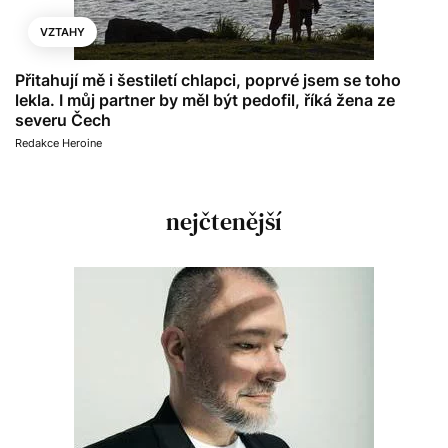
VZTAHY
Přitahují mě i šestiletí chlapci, poprvé jsem se toho
lekla. I můj partner by měl být pedofil, říká žena ze
severu Čech
Redakce Heroine
nejčtenější