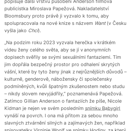
popisuje další vrstvu působení Anderson filmová
publicistka Miroslava Papežová. Nakladatelství
Bloomsbury proto právě ji vyzvalo k tomu, aby
spolupracovala na nové knize s názvem
Want
(v Česku
vyšla jako
Chci
).
„Na podzim roku 2023 vyzvala herečka v krátkém
videu ženy celého světa, aby se jí v anonymních
dopisech svěřily se svými sexuálními fantaziemi. Tím
jim dopřála bezpečný prostor pro odhalení skrytých
vášní, které by tyto ženy jinak z nejrůznějších důvodů –
kulturně, genderově, nábožensky či společensky
podmíněných, kvůli špatným zkušenostem nebo studu
– nikdy slovem nevyjádřily,“ poznamenává Papežová.
Zatímco Gillian Anderson o fantaziích že píše, Nicole
Kidman je nejen ve svém posledním
snímku Babygirl
vynáší na povrch. I ona má přitom za sebou mnoho
slavných ztvárnění silných a zajímavých žen, například
spisovatelky Virginie Woolf ve snímku Hodiny, za který