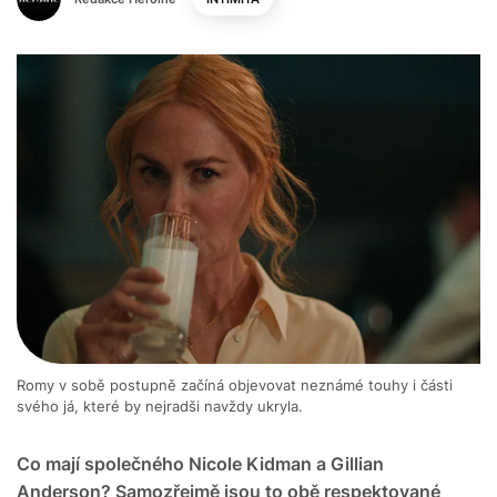
Romy v sobě postupně začíná objevovat neznámé touhy i části
svého já, které by nejradši navždy ukryla.
Co mají společného Nicole Kidman a Gillian
Anderson? Samozřejmě jsou to obě respektované