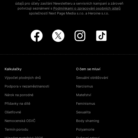
údajů pro účely zasílání Newsletteru a servisních kampaní a zároveň
potvrzuji seznámení s
Podmínkami o zpracování osobních údajů
společností Next Page Media s.r.o. a Heroine s.r.o.
Kalkulačky
O čem se mluví
Výpočet plodných dnů
Sexuální obtěžování
Podpora v nezaměstnanosti
Narcismus
Nárok na porodné
Mateřství
Přídavky na dítě
Feminismus
Ošetřovné
Sexualita
Nemocenská OSVČ
Body shaming
Termín porodu
Polyamorie