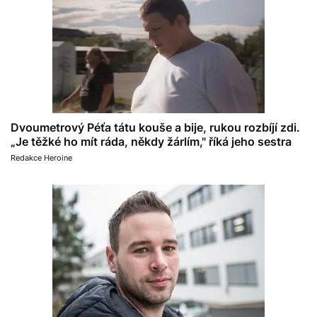
Dvoumetrový Péťa tátu kouše a bije, rukou rozbíjí zdi.
„Je těžké ho mít ráda, někdy žárlím," říká jeho sestra
Redakce Heroine