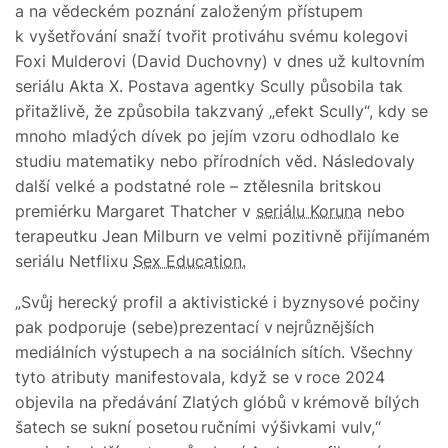
a na vědeckém poznání založeným přístupem
k vyšetřování snaží tvořit protiváhu svému kolegovi
Foxi Mulderovi (David Duchovny) v dnes už kultovním
seriálu Akta X. Postava agentky Scully působila tak
přitažlivě, že způsobila takzvaný „efekt Scully“, kdy se
mnoho mladých dívek po jejím vzoru odhodlalo ke
studiu matematiky nebo přírodních věd. Následovaly
další velké a podstatné role – ztělesnila britskou
premiérku Margaret Thatcher v
seriálu Koruna
nebo
terapeutku Jean Milburn ve velmi pozitivně přijímaném
seriálu Netflixu
Sex Education.
„Svůj herecký profil a aktivistické i byznysové počiny
pak podporuje (sebe)prezentací v nejrůznějších
mediálních výstupech a na sociálních sítích. Všechny
tyto atributy manifestovala, když se v roce 2024
objevila na předávání Zlatých glóbů v krémově bílých
šatech se sukní posetou ručními výšivkami vulv,“