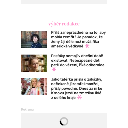
výběr redakce
Příliš zaneprázdněná na to, aby
mohla zemřít? Je paradox, že
ženy žijí déle než muži, říká
americká vědkyně
Pasťáky nemají v dnešní době
existovat. Nebezpečné děti
patří do vězení, říká odbornice
Jako tatérka přišla o zakázky,
nečekaně jí zemřel manžel,
přišly povodně. Dnes za ní ke
Krnovu jezdí na zmrzlinu lidé
z celého kraje