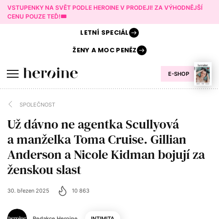
VSTUPENKY NA SVĚT PODLE HEROINE V PRODEJI! ZA VÝHODNĚJŠÍ
CENU POUZE TEĎ!🎟️
LETNÍ
SPECIÁL
ŽENY A
MOC PENĚZ
E-SHOP
SPOLEČNOST
Už dávno ne agentka Scullyová
a manželka Toma Cruise. Gillian
Anderson a Nicole Kidman bojují za
ženskou slast
30. březen 2025
10 863
Redakce Heroine
INTIMITA