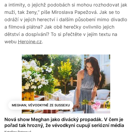
a intimity, o jejichž podobách si mohou rozhodovat jak
muži, tak ženy,“ píše Miroslava Papežová. Jak se to
odráží v jejich herectví i dalším působení mimo divadlo
a filmová plátna? Jak obě herečky ovlivnilo jejich
dětství a dospívání? To si přečtěte v jejím textu na
webu
Heroine.cz
.
MEGHAN, VÉVODKYNĚ ZE SUSSEXU
Nová show Meghan jako divácký propadák. V čem je
pořad tak hrozný, že vévodkyni cupují seriózní média
Kateřina Paterová