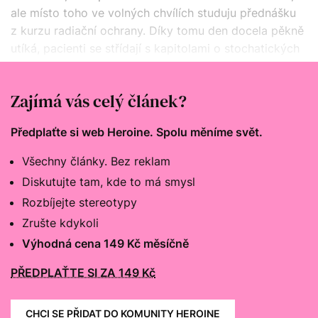
ale místo toho ve volných chvílích studuju přednášku
z kurzu radiační ochrany. Díky tomu den docela pěkně
utíká, pacienti se střídají s kapitolami o stochatických
účincích. Vyrábíme jen asi 5 covid pozitivních osob,
pár lidí posíláme na rentgen, někoho na protilátky.
Zajímá vás celý článek?
Předplaťte si web Heroine. Spolu měníme svět.
Všechny články. Bez reklam
Diskutujte tam, kde to má smysl
Rozbíjejte stereotypy
Zrušte kdykoli
Výhodná cena 149 Kč měsíčně
PŘEDPLAŤTE SI ZA 149 Kč
CHCI SE PŘIDAT DO KOMUNITY HEROINE