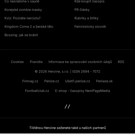
Co nesnášíme v sauně
Kde koupit časopis
Korejské zombie masky
PR články
Kvíz: Poznáte narcistu?
Rubriky a štítky
Kingdom Come 2 a ženské tělo
Feministický slovník
Bossing: jak se bránit
Cookies
Pravidla
Informace ke zpracování osobních údajů
RSS
© 2026 Heroine, s.r.o. | ISSN 2694 - 7072
Finmag.cz
Peníze.cz
Ušetři.peníze.cz
Peniaze.sk
Footballclub.cz
E-shop - časopisy NextPageMedia
sinfin.digital
Tištěnou Heroine seženete také u našich partnerů