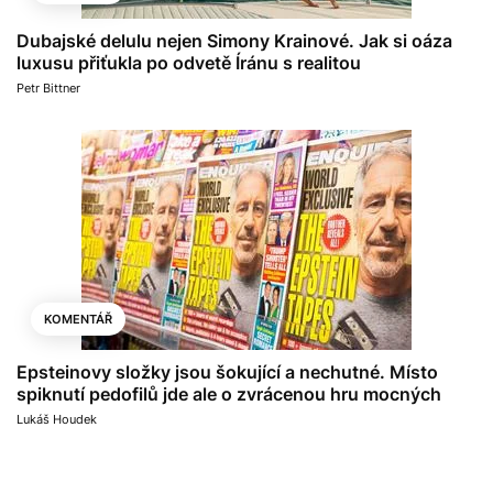
Dubajské delulu nejen Simony Krainové. Jak si oáza
luxusu přiťukla po odvetě Íránu s realitou
Petr Bittner
KOMENTÁŘ
Epsteinovy složky jsou šokující a nechutné. Místo
spiknutí pedofilů jde ale o zvrácenou hru mocných
Lukáš Houdek