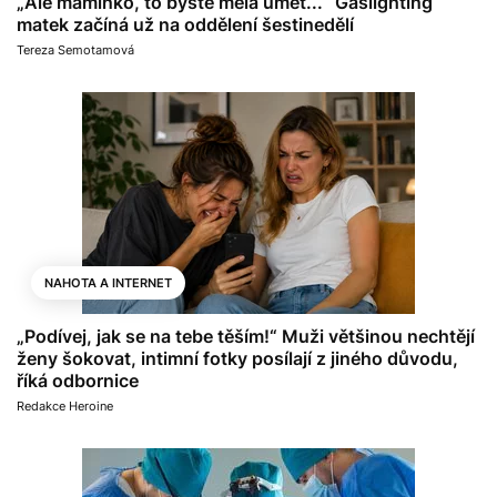
„Ale maminko, to byste měla umět...“ Gaslighting
matek začíná už na oddělení šestinedělí
Tereza Semotamová
NAHOTA A INTERNET
„Podívej, jak se na tebe těším!“ Muži většinou nechtějí
ženy šokovat, intimní fotky posílají z jiného důvodu,
říká odbornice
Redakce Heroine