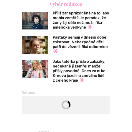
výběr redakce
Příliš zaneprázdněná na to, aby
mohla zemřít? Je paradox, že
ženy žijí déle než muži, říká
americká vědkyně
Pasťáky nemají v dnešní době
existovat. Nebezpečné děti
patří do vězení, říká odbornice
Jako tatérka přišla o zakázky,
nečekaně jí zemřel manžel,
přišly povodně. Dnes za ní ke
Krnovu jezdí na zmrzlinu lidé
z celého kraje