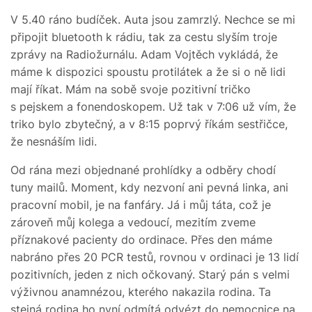
V 5.40 ráno budíček. Auta jsou zamrzlý. Nechce se mi
připojit bluetooth k rádiu, tak za cestu slyším troje
zprávy na Radiožurnálu. Adam Vojtěch vykládá, že
máme k dispozici spoustu protilátek a že si o ně lidi
mají říkat. Mám na sobě svoje pozitivní tričko
s pejskem a fonendoskopem. Už tak v 7:06 už vím, že
triko bylo zbytečný, a v 8:15 poprvý říkám sestřičce,
že nesnáším lidi.
Od rána mezi objednané prohlídky a odběry chodí
tuny mailů. Moment, kdy nezvoní ani pevná linka, ani
pracovní mobil, je na fanfáry. Já i můj táta, což je
zároveň můj kolega a vedoucí, mezitím zveme
příznakové pacienty do ordinace. Přes den máme
nabráno přes 20 PCR testů, rovnou v ordinaci je 13 lidí
pozitivních, jeden z nich očkovaný. Starý pán s velmi
výživnou anamnézou, kterého nakazila rodina. Ta
stejná rodina ho nyní odmítá odvézt do nemocnice na