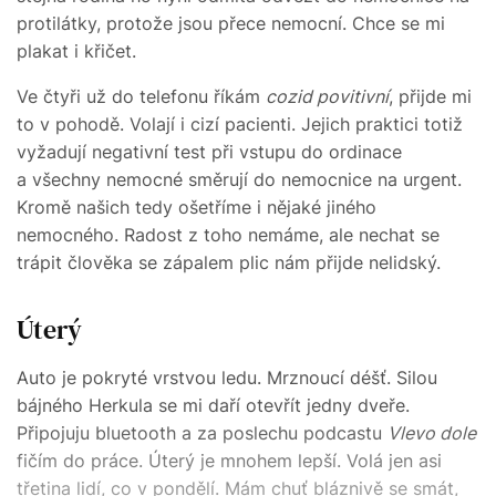
protilátky, protože jsou přece nemocní. Chce se mi
plakat i křičet.
Ve čtyři už do telefonu říkám
cozid povitivní
, přijde mi
to v pohodě. Volají i cizí pacienti. Jejich praktici totiž
vyžadují negativní test při vstupu do ordinace
a všechny nemocné směrují do nemocnice na urgent.
Kromě našich tedy ošetříme i nějaké jiného
nemocného. Radost z toho nemáme, ale nechat se
trápit člověka se zápalem plic nám přijde nelidský.
Úterý
Auto je pokryté vrstvou ledu. Mrznoucí déšť. Silou
bájného Herkula se mi daří otevřít jedny dveře.
Připojuju bluetooth a za poslechu podcastu
Vlevo dole
fičím do práce. Úterý je mnohem lepší. Volá jen asi
třetina lidí, co v pondělí. Mám chuť bláznivě se smát,