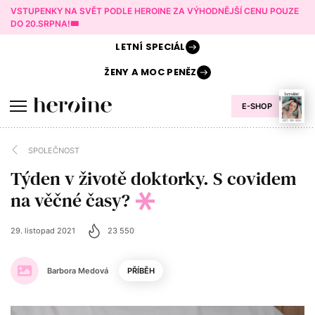
VSTUPENKY NA SVĚT PODLE HEROINE ZA VÝHODNĚJŠÍ CENU POUZE
DO 20.SRPNA!🎟️
LETNÍ
SPECIÁL
ŽENY A
MOC PENĚZ
E-SHOP
SPOLEČNOST
Týden v životě doktorky. S covidem
na věčné časy?
29. listopad 2021
23 550
Barbora Medová
PŘÍBĚH