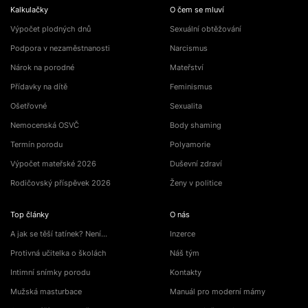
Kalkulačky
O čem se mluví
Výpočet plodných dnů
Sexuální obtěžování
Podpora v nezaměstnanosti
Narcismus
Nárok na porodné
Mateřství
Přídavky na dítě
Feminismus
Ošetřovné
Sexualita
Nemocenská OSVČ
Body shaming
Termín porodu
Polyamorie
Výpočet mateřské 2026
Duševní zdraví
Rodičovský příspěvek 2026
Ženy v politice
Top články
O nás
A jak se těší tatínek? Není…
Inzerce
Protivná učitelka o školách
Náš tým
Intimní snímky porodu
Kontakty
Mužská masturbace
Manuál pro moderní mámy