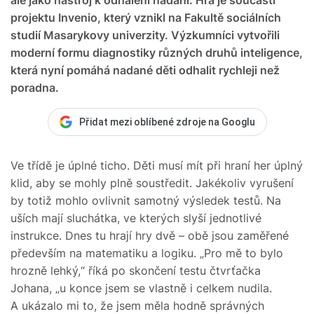
projektu Invenio, který vznikl na Fakultě sociálních
studií Masarykovy univerzity. Výzkumníci vytvořili
moderní formu diagnostiky různých druhů inteligence,
která nyní pomáhá nadané děti odhalit rychleji než
poradna.
Přidat mezi oblíbené zdroje na Googlu
Ve třídě je úplné ticho. Děti musí mít při hraní her úplný
klid, aby se mohly plně soustředit. Jakékoliv vyrušení
by totiž mohlo ovlivnit samotný výsledek testů. Na
uších mají sluchátka, ve kterých slyší jednotlivé
instrukce. Dnes tu hrají hry dvě – obě jsou zaměřené
především na matematiku a logiku. „Pro mě to bylo
hrozně lehký,“ říká po skončení testu čtvrťačka
Johana, „u konce jsem se vlastně i celkem nudila.
A ukázalo mi to, že jsem měla hodně správných