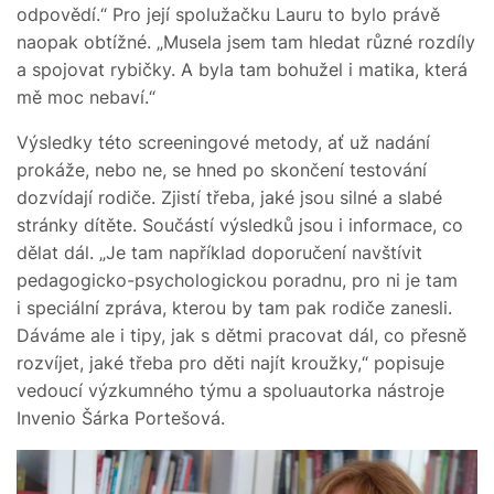
odpovědí.“ Pro její spolužačku Lauru to bylo právě
naopak obtížné. „Musela jsem tam hledat různé rozdíly
a spojovat rybičky. A byla tam bohužel i matika, která
mě moc nebaví.“
Výsledky této screeningové metody, ať už nadání
prokáže, nebo ne, se hned po skončení testování
dozvídají rodiče. Zjistí třeba, jaké jsou silné a slabé
stránky dítěte. Součástí výsledků jsou i informace, co
dělat dál. „Je tam například doporučení navštívit
pedagogicko-psychologickou poradnu, pro ni je tam
i speciální zpráva, kterou by tam pak rodiče zanesli.
Dáváme ale i tipy, jak s dětmi pracovat dál, co přesně
rozvíjet, jaké třeba pro děti najít kroužky,“ popisuje
vedoucí výzkumného týmu a spoluautorka nástroje
Invenio Šárka Portešová.