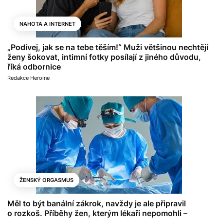
NAHOTA A INTERNET
„Podívej, jak se na tebe těším!“ Muži většinou nechtějí
ženy šokovat, intimní fotky posílají z jiného důvodu,
říká odbornice
Redakce Heroine
ŽENSKÝ ORGASMUS
Měl to být banální zákrok, navždy je ale připravil
o rozkoš. Příběhy žen, kterým lékaři nepomohli –