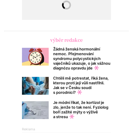
výběr redakce
Žádná ženská hormonální
nemoc. Přejmenování
syndromu polycystických
vaječníků ukazuje, o jak vážnou
diagnózu opravdu jde
Chtěli mě potrestat, říká žena,
kterou proti její vůli nastřihli.
Jak se v Česku soudí
s porodnicí?
Je módní říkat, že kortizol je
zlo, jenže to tak není. Fyziolog
boří zažité mýty o výživě
a stresu