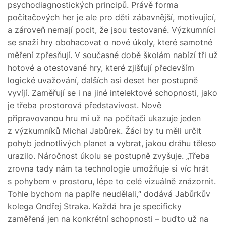
psychodiagnostických principů. Právě forma
počítačových her je ale pro děti zábavnější, motivující,
a zároveň nemají pocit, že jsou testované. Výzkumníci
se snaží hry obohacovat o nové úkoly, které samotné
měření zpřesňují. V současné době školám nabízí tři už
hotové a otestované hry, které zjišťují především
logické uvažování, dalších asi deset her postupně
vyvíjí. Zaměřují se i na jiné intelektové schopnosti, jako
je třeba prostorová představivost. Nově
připravovanou hru mi už na počítači ukazuje jeden
z výzkumníků Michal Jabůrek. Žáci by tu měli určit
pohyb jednotlivých planet a vybrat, jakou dráhu těleso
urazilo. Náročnost úkolu se postupně zvyšuje. „Třeba
zrovna tady nám ta technologie umožňuje si víc hrát
s pohybem v prostoru, lépe to celé vizuálně znázornit.
Tohle bychom na papíře neudělali,“ dodává Jabůrkův
kolega Ondřej Straka. Každá hra je specificky
zaměřená jen na konkrétní schopnosti – buďto už na