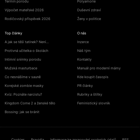
Termín porodu
Polyamorie
Výpočet mateřské 2026
Duševní zdraví
Rodičovský příspěvek 2026
Ženy v politice
Top články
O nás
A jak se těší tatínek? Není…
Inzerce
Protivná učitelka o školách
Náš tým
Intimní snímky porodu
Kontakty
Mužská masturbace
Manuál pro moderní mámy
Co nesnášíme v sauně
Kde koupit časopis
Korejské zombie masky
PR články
Kvíz: Poznáte narcistu?
Rubriky a štítky
Kingdom Come 2 a ženské tělo
Feministický slovník
Bossing: jak se bránit
Cookies
Pravidla
Informace ke zpracování osobních údajů
RSS