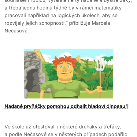
souhlasem rodičů, vytáhneme ty nadané a bystré žáky,
a třeba jednu hodinu týdně by v rámci matematiky
pracovali například na logických úkolech, aby se
rozvíjely jejich schopnosti,“ přibližuje Marcela
Nečasová.
Nadané prvňáčky pomohou odhalit hladoví dinosauři
Ve škole už otestovali i některé druháky a třeťáky,
a podle Nečasové se v některých případech podařilo