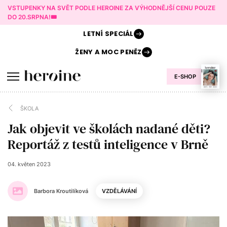
VSTUPENKY NA SVĚT PODLE HEROINE ZA VÝHODNĚJŠÍ CENU POUZE
DO 20.SRPNA!🎟️
LETNÍ
SPECIÁL
ŽENY A
MOC PENĚZ
E-SHOP
ŠKOLA
Jak objevit ve školách nadané děti?
Reportáž z testů inteligence v Brně
04. květen 2023
Barbora Kroutilíková
VZDĚLÁVÁNÍ