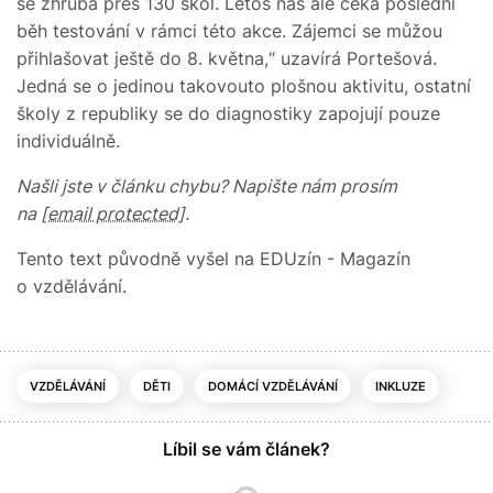
se zhruba přes 130 škol. Letos nás ale čeká poslední
běh testování v rámci této akce. Zájemci se můžou
přihlašovat ještě do 8. května,“ uzavírá Portešová.
Jedná se o jedinou takovouto plošnou aktivitu, ostatní
školy z republiky se do diagnostiky zapojují pouze
individuálně.
Našli jste v článku chybu? Napište nám prosím
na
[email protected]
.
Tento text původně vyšel na EDUzín - Magazín
o vzdělávání.
VZDĚLÁVÁNÍ
DĚTI
DOMÁCÍ VZDĚLÁVÁNÍ
INKLUZE
Líbil se vám článek?