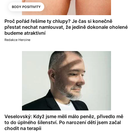
BODY POSITIVITY
Proč pořád řešíme ty chlupy? Je čas si konečně
přestat nechat namlouvat, že jedině dokonale oholené
budeme atraktivní
Redakce Heroine
Veselovský: Když jsme měli málo peněz, přivedlo mě
to do úplného šílenství. Po narození dětí jsem začal
chodit na terapii