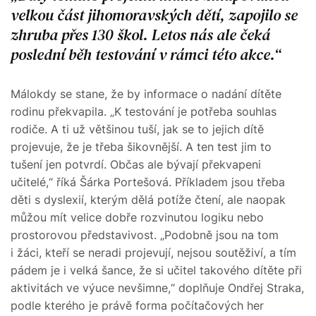
velkou část jihomoravských dětí, zapojilo se
zhruba přes 130 škol. Letos nás ale čeká
poslední běh testování v rámci této akce.
Málokdy se stane, že by informace o nadání dítěte
rodinu překvapila. „K testování je potřeba souhlas
rodiče. A ti už většinou tuší, jak se to jejich dítě
projevuje, že je třeba šikovnější. A ten test jim to
tušení jen potvrdí. Občas ale bývají překvapeni
učitelé,“ říká Šárka Portešová. Příkladem jsou třeba
děti s dyslexií, kterým dělá potíže čtení, ale naopak
můžou mít velice dobře rozvinutou logiku nebo
prostorovou představivost. „Podobně jsou na tom
i žáci, kteří se neradi projevují, nejsou soutěživí, a tím
pádem je i velká šance, že si učitel takového dítěte při
aktivitách ve výuce nevšimne,“ doplňuje Ondřej Straka,
podle kterého je právě forma počítačových her