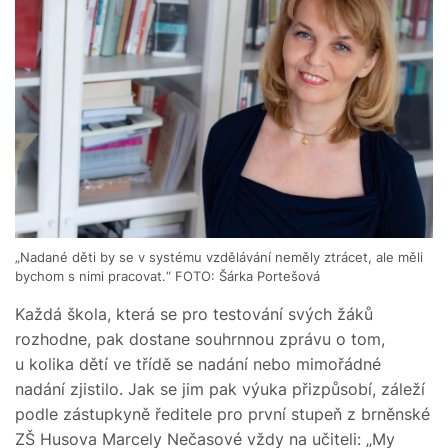
„Nadané děti by se v systému vzdělávání neměly ztrácet, ale měli
bychom s nimi pracovat.“ FOTO: Šárka Portešová
Každá škola, která se pro testování svých žáků
rozhodne, pak dostane souhrnnou zprávu o tom,
u kolika dětí ve třídě se nadání nebo mimořádné
nadání zjistilo. Jak se jim pak výuka přizpůsobí, záleží
podle zástupkyně ředitele pro první stupeň z brněnské
ZŠ Husova Marcely Nečasové vždy na učiteli: „My