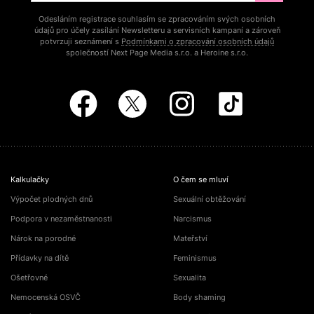
Odesláním registrace souhlasím se zpracováním svých osobních
údajů pro účely zasílání Newsletteru a servisních kampaní a zároveň
potvrzuji seznámení s
Podmínkami o zpracování osobních údajů
společností Next Page Media s.r.o. a Heroine s.r.o.
Kalkulačky
O čem se mluví
Výpočet plodných dnů
Sexuální obtěžování
Podpora v nezaměstnanosti
Narcismus
Nárok na porodné
Mateřství
Přídavky na dítě
Feminismus
Ošetřovné
Sexualita
Nemocenská OSVČ
Body shaming