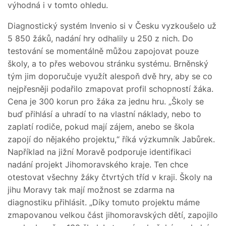
výhodná i v tomto ohledu.
Diagnostický systém Invenio si v Česku vyzkoušelo už
5 850 žáků, nadání hry odhalily u 250 z nich. Do
testování se momentálně můžou zapojovat pouze
školy, a to přes webovou stránku systému. Brněnský
tým jim doporučuje využít alespoň dvě hry, aby se co
nejpřesněji podařilo zmapovat profil schopností žáka.
Cena je 300 korun pro žáka za jednu hru. „Školy se
buď přihlásí a uhradí to na vlastní náklady, nebo to
zaplatí rodiče, pokud mají zájem, anebo se škola
zapojí do nějakého projektu,“ říká výzkumník Jabůrek.
Například na jižní Moravě podporuje identifikaci
nadání projekt Jihomoravského kraje. Ten chce
otestovat všechny žáky čtvrtých tříd v kraji. Školy na
jihu Moravy tak mají možnost se zdarma na
diagnostiku přihlásit. „Díky tomuto projektu máme
zmapovanou velkou část jihomoravských dětí, zapojilo