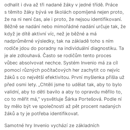
odhalit i dva až tři nadané žáky v jedné třídě. Práce
s těmito žáky bývá ve školách opomíjená nejen proto,
že na ni není čas, ale i proto, že nejsou identifikovaní.
Běžně se nadání nebo mimořádné nadání určuje tak, že
když je dítě aktivní víc, než je běžné a má
nadprůměrné výsledky, tak na základě toho s ním
rodiče jdou do poradny na individuální diagnostiku. Ta
je ale zdlouhavá. Často se rodičům tento proces
vůbec absolvovat nechce. Systém Invenio má za cíl
pomocí různých počítačových her zachytit co nejvíc
žáků s co největší efektivitou. První myšlenka přišla už
před osmi lety. „Chtěli jsme to udělat tak, aby to bylo
validní, aby to děti bavilo a aby to opravdu měřilo to,
co to měřit má,“ vysvětluje Šárka Portešová. Podle ní
by mělo být ve společnosti až pět procent nadaných
žáků a ty je potřeba identifikovat.
Samotné hry Invenio vychází ze základních