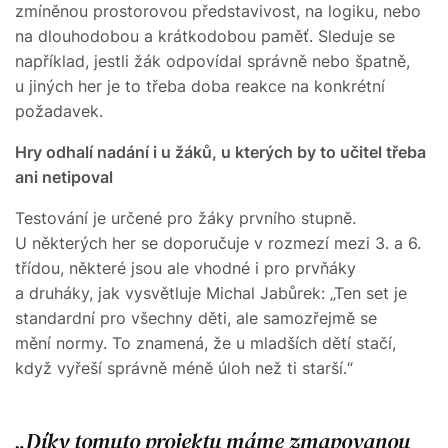
zmíněnou prostorovou představivost, na logiku, nebo
na dlouhodobou a krátkodobou paměť. Sleduje se
například, jestli žák odpovídal správně nebo špatně,
u jiných her je to třeba doba reakce na konkrétní
požadavek.
Hry odhalí nadání i u žáků, u kterých by to učitel třeba
ani netipoval
Testování je určené pro žáky prvního stupně.
U některých her se doporučuje v rozmezí mezi 3. a 6.
třídou, některé jsou ale vhodné i pro prvňáky
a druháky, jak vysvětluje Michal Jabůrek: „Ten set je
standardní pro všechny děti, ale samozřejmě se
mění normy. To znamená, že u mladších dětí stačí,
když vyřeší správně méně úloh než ti starší.“
Díky tomuto projektu máme zmapovanou