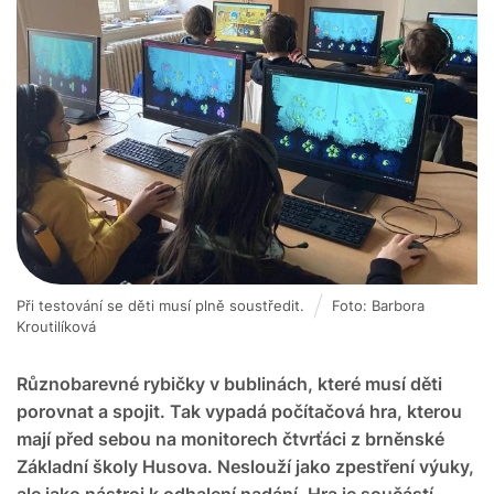
Při testování se děti musí plně soustředit.
Foto: Barbora
Kroutilíková
Různobarevné rybičky v bublinách, které musí děti
porovnat a spojit. Tak vypadá počítačová hra, kterou
mají před sebou na monitorech čtvrťáci z brněnské
Základní školy Husova. Neslouží jako zpestření výuky,
ale jako nástroj k odhalení nadání. Hra je součástí