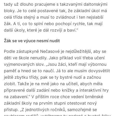
tady už dlouho pracujeme s takzvanými daltonskými
bloky. Je to celé postavené tak, že základní úkol má
celá třída stejný a musí to zvládnout i ten nejslabší
žák. A ti, co to splní nebo pochopí rychle, tak mají
další úkoly, které je dál rozvíjí a baví.“
Žák se ve výuce nesmí nudit
Podle zástupkyně Nečasové je nejdůležitější, aby se
děti ve škole nenudily. Jako příklad volí třeba učení
vyjmenovaných slov. „Jsou žáci, kteří mají výbornou
paměť a hned se to naučí. Já to ale musím dovysvětlit
ještě zbytku třídy, pak se ty bystré nudí a začnou
zlobit. Takže je na mně jako na učiteli, abych měla
připravené další zadání nebo knížky a interaktivní hry
na zabavení.“ V příštím roce chce vedení brněnské
základní školy na prvním stupni otestovat nový
přístup. „Z jednotlivých ročníků, samozřejmě se