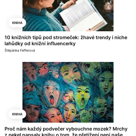
KNIHA
10 knižních tipů pod stromeček: žhavé trendy i niche
lahůdky od knižní influencerky
Štěpánka Fefferová
KNIHA
Proč nám každý podvečer vybouchne mozek? Mrchy
z pekel napsaly knihu o tom, že přetížení není naše