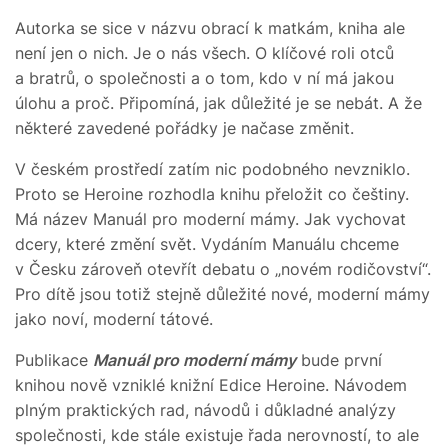
Autorka se sice v názvu obrací k matkám, kniha ale
není jen o nich. Je o nás všech. O klíčové roli otců
a bratrů, o společnosti a o tom, kdo v ní má jakou
úlohu a proč. Připomíná, jak důležité je se nebát. A že
některé zavedené pořádky je načase změnit.
V českém prostředí zatím nic podobného nevzniklo.
Proto se Heroine rozhodla knihu přeložit co češtiny.
Má název Manuál pro moderní mámy. Jak vychovat
dcery, které změní svět. Vydáním Manuálu chceme
v Česku zároveň otevřít debatu o „novém rodičovství“.
Pro dítě jsou totiž stejně důležité nové, moderní mámy
jako noví, moderní tátové.
Publikace
Manuál pro moderní mámy
bude první
knihou nově vzniklé knižní Edice Heroine. Návodem
plným praktických rad, návodů i důkladné analýzy
společnosti, kde stále existuje řada nerovností, to ale