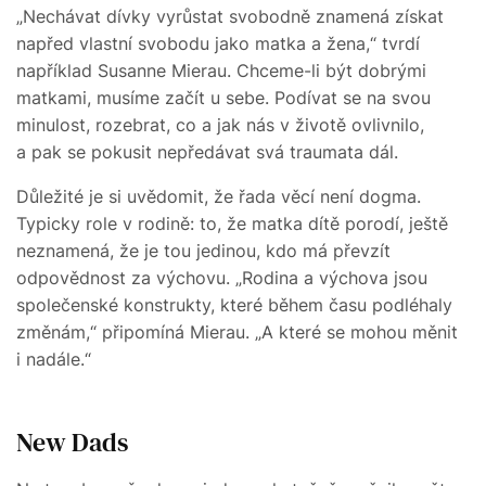
„Nechávat dívky vyrůstat svobodně znamená získat
napřed vlastní svobodu jako matka a žena,“ tvrdí
například Susanne Mierau. Chceme-li být dobrými
matkami, musíme začít u sebe. Podívat se na svou
minulost, rozebrat, co a jak nás v životě ovlivnilo,
a pak se pokusit nepředávat svá traumata dál.
Důležité je si uvědomit, že řada věcí není dogma.
Typicky role v rodině: to, že matka dítě porodí, ještě
neznamená, že je tou jedinou, kdo má převzít
odpovědnost za výchovu. „Rodina a výchova jsou
společenské konstrukty, které během času podléhaly
změnám,“ připomíná Mierau. „A které se mohou měnit
i nadále.“
New Dads