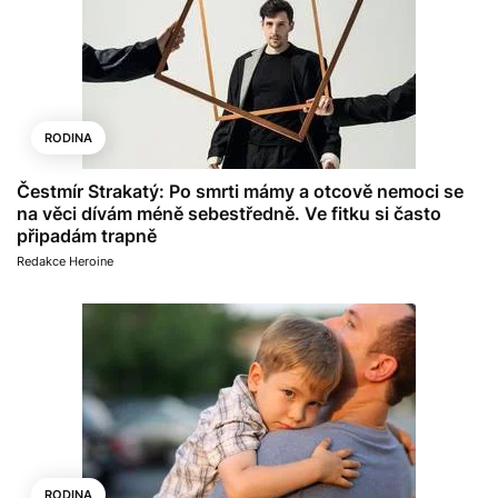
RODINA
Čestmír Strakatý: Po smrti mámy a otcově nemoci se
na věci dívám méně sebestředně. Ve fitku si často
připadám trapně
Redakce Heroine
RODINA