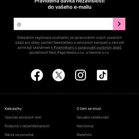
Pravidelná dávka nezávislosti
do vašeho e‑mailu
Odesláním registrace souhlasím se zpracováním svých osobních
údajů pro účely zasílání Newsletteru a servisních kampaní a zároveň
potvrzuji seznámení s
Podmínkami o zpracování osobních údajů
společností Next Page Media s.r.o. a Heroine s.r.o.
Kalkulačky
O čem se mluví
Výpočet plodných dnů
Sexuální obtěžování
Podpora v nezaměstnanosti
Narcismus
Nárok na porodné
Mateřství