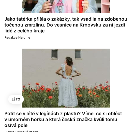
Jako tatérka přišla o zakázky, tak vsadila na zdobenou
točenou zmrzlinu. Do vesnice na Krnovsku za ní jezdí
lidé z celého kraje
Redakce Heroine
LÉTO
Potit se v létě v legínách z plastu? Víme, co si obléct
v úmorném horku a která česká značka kvůli tomu
osívá pole
Blanka Vosecká Veselá