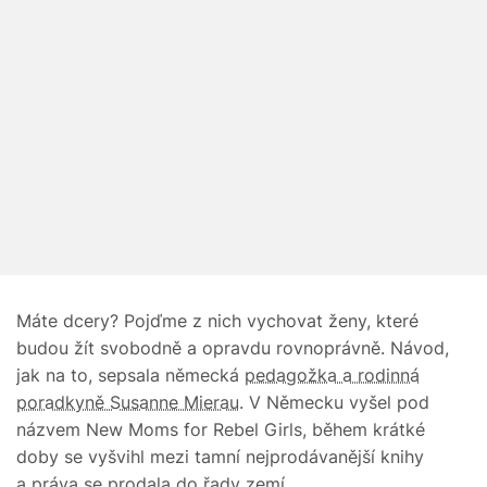
Máte dcery? Pojďme z nich vychovat ženy, které
budou žít svobodně a opravdu rovnoprávně. Návod,
jak na to, sepsala německá
pedagožka a rodinná
poradkyně Susanne Mierau
. V Německu vyšel pod
názvem New Moms for Rebel Girls, během krátké
doby se vyšvihl mezi tamní nejprodávanější knihy
a práva se prodala do řady zemí.