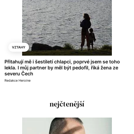
VZTAHY
Přitahují mě i šestiletí chlapci, poprvé jsem se toho
lekla. I můj partner by měl být pedofil, říká žena ze
severu Čech
Redakce Heroine
nejčtenější