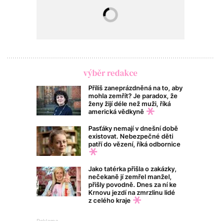
výběr redakce
Příliš zaneprázdněná na to, aby
mohla zemřít? Je paradox, že
ženy žijí déle než muži, říká
americká vědkyně
Pasťáky nemají v dnešní době
existovat. Nebezpečné děti
patří do vězení, říká odbornice
Jako tatérka přišla o zakázky,
nečekaně jí zemřel manžel,
přišly povodně. Dnes za ní ke
Krnovu jezdí na zmrzlinu lidé
z celého kraje