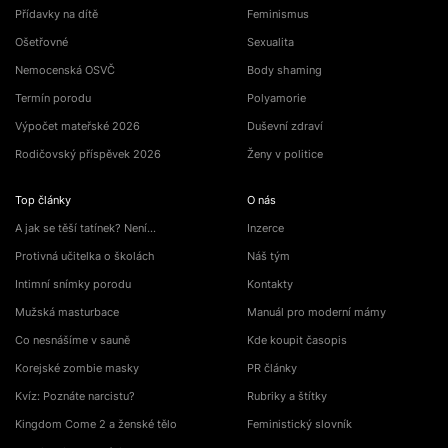
Přídavky na dítě
Feminismus
Ošetřovné
Sexualita
Nemocenská OSVČ
Body shaming
Termín porodu
Polyamorie
Výpočet mateřské 2026
Duševní zdraví
Rodičovský příspěvek 2026
Ženy v politice
Top články
O nás
A jak se těší tatínek? Není…
Inzerce
Protivná učitelka o školách
Náš tým
Intimní snímky porodu
Kontakty
Mužská masturbace
Manuál pro moderní mámy
Co nesnášíme v sauně
Kde koupit časopis
Korejské zombie masky
PR články
Kvíz: Poznáte narcistu?
Rubriky a štítky
Kingdom Come 2 a ženské tělo
Feministický slovník