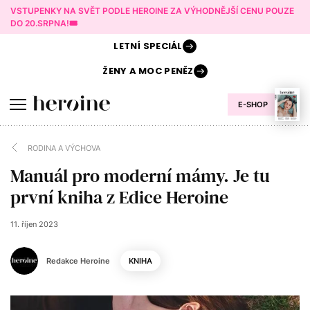
VSTUPENKY NA SVĚT PODLE HEROINE ZA VÝHODNĚJŠÍ CENU POUZE
DO 20.SRPNA!🎟️
LETNÍ
SPECIÁL
ŽENY A
MOC PENĚZ
E-SHOP
RODINA A VÝCHOVA
Manuál pro moderní mámy. Je tu
první kniha z Edice Heroine
11. říjen 2023
Redakce Heroine
KNIHA