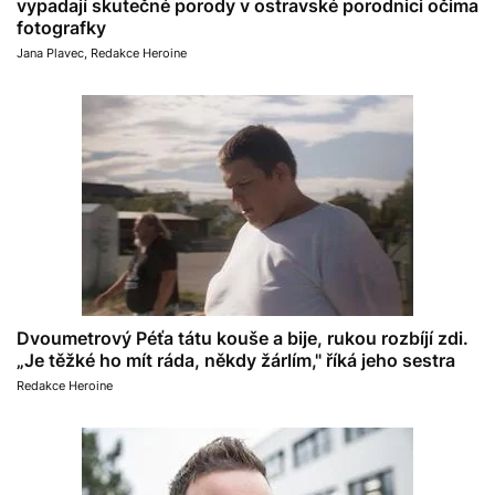
vypadají skutečné porody v ostravské porodnici očima
fotografky
Jana Plavec
,
Redakce Heroine
Dvoumetrový Péťa tátu kouše a bije, rukou rozbíjí zdi.
„Je těžké ho mít ráda, někdy žárlím," říká jeho sestra
Redakce Heroine