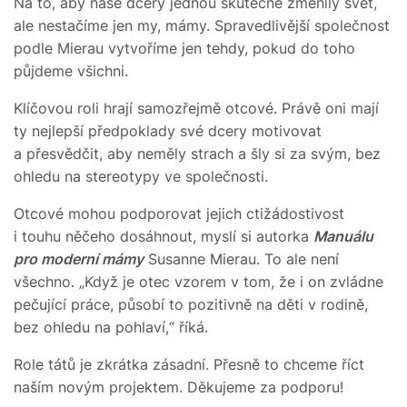
Na to, aby naše dcery jednou skutečně změnily svět,
ale nestačíme jen my, mámy. Spravedlivější společnost
podle Mierau vytvoříme jen tehdy, pokud do toho
půjdeme všichni.
Klíčovou roli hrají samozřejmě otcové. Právě oni mají
ty nejlepší předpoklady své dcery motivovat
a přesvědčit, aby neměly strach a šly si za svým, bez
ohledu na stereotypy ve společnosti.
Otcové mohou podporovat jejich ctižádostivost
i touhu něčeho dosáhnout, myslí si autorka
Manuálu
pro moderní mámy
Susanne Mierau. To ale není
všechno. „Když je otec vzorem v tom, že i on zvládne
pečující práce, působí to pozitivně na děti v rodině,
bez ohledu na pohlaví,“ říká.
Role tátů je zkrátka zásadní. Přesně to chceme říct
naším novým projektem. Děkujeme za podporu!