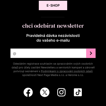
E-SHOP
chci odebírat newsletter
Pravidelná dávka nezávislosti
do vašeho e‑mailu
Odesláním registrace souhlasím se zpracováním svých osobních
údajů pro účely zasílání Newsletteru a servisních kampaní a zároveň
potvrzuji seznámení s
Podmínkami o zpracování osobních údajů
společností Next Page Media s.r.o. a Heroine s.r.o.