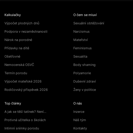
Kalkulačky
O čem se mluví
Výpočet plodných dnů
Sexuální obtěžování
Podpora v nezaměstnanosti
Narcismus
Nárok na porodné
Mateřství
Přídavky na dítě
Feminismus
Ošetřovné
Sexualita
Nemocenská OSVČ
Body shaming
Termín porodu
Polyamorie
Výpočet mateřské 2026
Duševní zdraví
Rodičovský příspěvek 2026
Ženy v politice
Top články
O nás
A jak se těší tatínek? Není…
Inzerce
Protivná učitelka o školách
Náš tým
Intimní snímky porodu
Kontakty