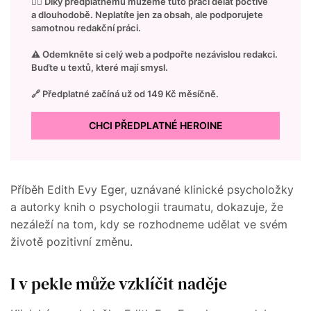
👉🏻 Díky předplatnému můžeme tuto práci dělat poctivě
a dlouhodobě. Neplatíte jen za obsah, ale podporujete
samotnou redakční práci.
⚠️ Odemkněte si celý web a podpořte nezávislou redakci.
Buďte u textů, které mají smysl.
🔗 Předplatné začíná už od 149 Kč měsíčně.
CHCI PŘEDPLATNÉ HEROINE
Příběh Edith Evy Eger, uznávané klinické psycholožky
a autorky knih o psychologii traumatu, dokazuje, že
nezáleží na tom, kdy se rozhodneme udělat ve svém
životě pozitivní změnu.
I v pekle může vzklíčit naděje