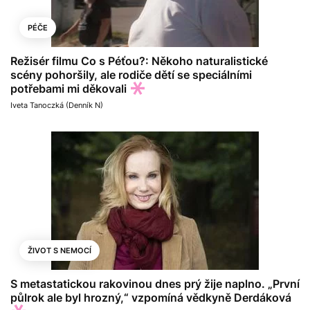
PÉČE
Režisér filmu Co s Péťou?: Někoho naturalistické
scény pohoršily, ale rodiče dětí se speciálními
potřebami mi děkovali
Iveta Tanoczká (Denník N)
ŽIVOT S NEMOCÍ
S metastatickou rakovinou dnes prý žije naplno. „První
půlrok ale byl hrozný,“ vzpomíná vědkyně Derdáková