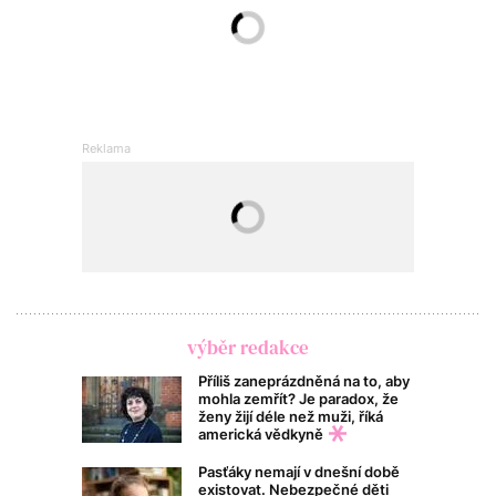
výběr redakce
Příliš zaneprázdněná na to, aby
mohla zemřít? Je paradox, že
ženy žijí déle než muži, říká
americká vědkyně
Pasťáky nemají v dnešní době
existovat. Nebezpečné děti