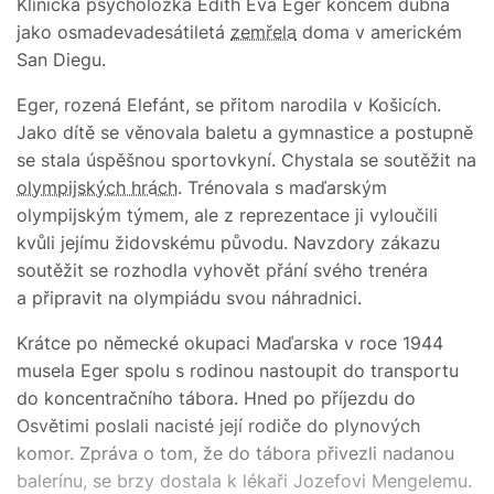
Klinická psycholožka Edith Eva Eger koncem dubna
jako osmadevadesátiletá
zemřela
doma v americkém
San Diegu.
Eger, rozená Elefánt, se přitom narodila v Košicích.
Jako dítě se věnovala baletu a gymnastice a postupně
se stala úspěšnou sportovkyní. Chystala se soutěžit na
olympijských hrách
. Trénovala s maďarským
olympijským týmem, ale z reprezentace ji vyloučili
kvůli jejímu židovskému původu. Navzdory zákazu
soutěžit se rozhodla vyhovět přání svého trenéra
a připravit na olympiádu svou náhradnici.
Krátce po německé okupaci Maďarska v roce 1944
musela Eger spolu s rodinou nastoupit do transportu
do koncentračního tábora. Hned po příjezdu do
Osvětimi poslali nacisté její rodiče do plynových
komor. Zpráva o tom, že do tábora přivezli nadanou
balerínu, se brzy dostala k lékaři Jozefovi Mengelemu.