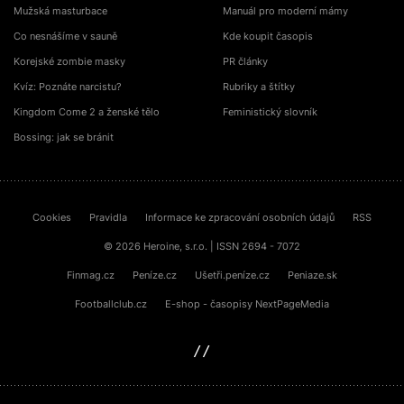
Mužská masturbace
Manuál pro moderní mámy
Co nesnášíme v sauně
Kde koupit časopis
Korejské zombie masky
PR články
Kvíz: Poznáte narcistu?
Rubriky a štítky
Kingdom Come 2 a ženské tělo
Feministický slovník
Bossing: jak se bránit
Cookies
Pravidla
Informace ke zpracování osobních údajů
RSS
© 2026 Heroine, s.r.o. | ISSN 2694 - 7072
Finmag.cz
Peníze.cz
Ušetři.peníze.cz
Peniaze.sk
Footballclub.cz
E-shop - časopisy NextPageMedia
sinfin.digital