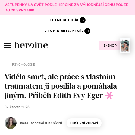
VSTUPENKY NA SVĚT PODLE HEROINE ZA VÝHODNĚJŠÍ CENU POUZE
DO 20.SRPNA!🎟️
LETNÍ
SPECIÁL
ŽENY A
MOC PENĚZ
E-SHOP
PSYCHOLOGIE
Viděla smrt, ale práce s vlastním
traumatem ji posílila a pomáhala
jiným. Příběh Edith Evy Eger
07. červen 2026
Iveta Tanoczká (Denník N)
DUŠEVNÍ ZDRAVÍ