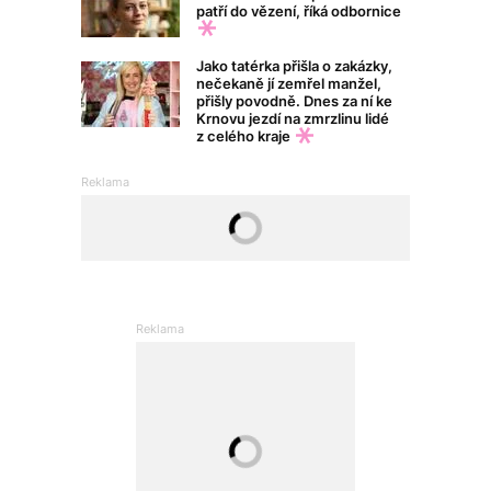
patří do vězení, říká odbornice
Jako tatérka přišla o zakázky,
nečekaně jí zemřel manžel,
přišly povodně. Dnes za ní ke
Krnovu jezdí na zmrzlinu lidé
z celého kraje