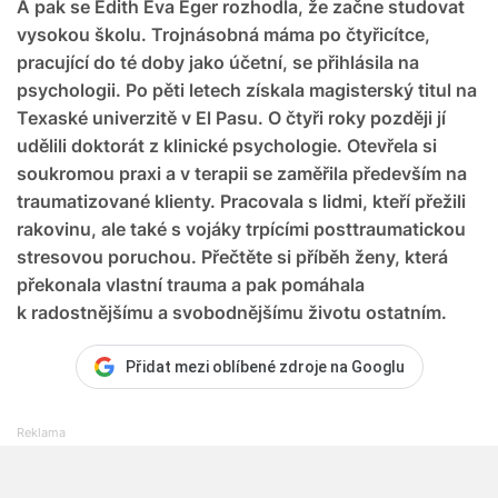
A pak se Edith Eva Eger rozhodla, že začne studovat
vysokou školu. Trojnásobná máma po čtyřicítce,
pracující do té doby jako účetní, se přihlásila na
psychologii. Po pěti letech získala magisterský titul na
Texaské univerzitě v El Pasu. O čtyři roky později jí
udělili doktorát z klinické psychologie. Otevřela si
soukromou praxi a v terapii se zaměřila především na
traumatizované klienty. Pracovala s lidmi, kteří přežili
rakovinu, ale také s vojáky trpícími posttraumatickou
stresovou poruchou. Přečtěte si příběh ženy, která
překonala vlastní trauma a pak pomáhala
k radostnějšímu a svobodnějšímu životu ostatním.
Přidat mezi oblíbené zdroje na Googlu