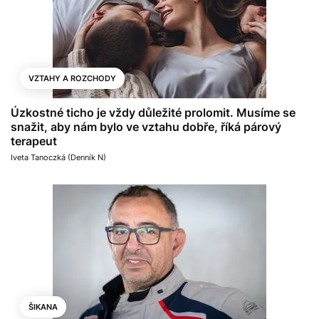
VZTAHY A ROZCHODY
Úzkostné ticho je vždy důležité prolomit. Musíme se
snažit, aby nám bylo ve vztahu dobře, říká párový
terapeut
Iveta Tanoczká (Denník N)
ŠIKANA