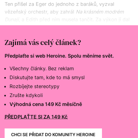
Ten přišel za Eger do jednoho z baráků, vyzval
vězeňský orchestr, aby zahrál
Na krásném modrém
Dunaji,
a Edith před ním musela tančit. Za výkon jí dal
bochník chleba, o který se okamžitě rozdělila se
sestrou a s dalšími spoluvězni.
Zajímá vás celý článek?
Předplaťte si web Heroine. Spolu měníme svět.
Všechny články. Bez reklam
Diskutujte tam, kde to má smysl
Rozbíjejte stereotypy
Zrušte kdykoli
Výhodná cena 149 Kč měsíčně
PŘEDPLAŤTE SI ZA 149 Kč
CHCI SE PŘIDAT DO KOMUNITY HEROINE