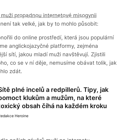
í muži propadnou internetové misogynii
 není tak velké, jak by to mohlo působit:
ořili do online prostředí, která jsou populární
me anglickojazyčné platformy, zejména
ší sítí, jakou mladí muži navštěvují. Zjistili
ho, co se v ní děje, nemusíme obávat tolik, jak
hlo zdát.
Sítě plné incelů a redpillerů. Tipy, jak
pomoct klukům a mužům, na které
toxický obsah číhá na každém kroku
Redakce Heroine