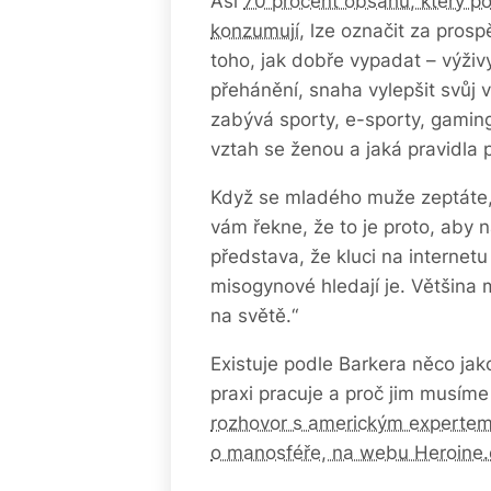
Asi
70 procent obsahu, který po
konzumují
, lze označit za pros
toho, jak dobře vypadat – výživ
přehánění, snaha vylepšit svůj v
zabývá sporty, e-sporty, gaming
vztah se ženou a jaká pravidla
Když se mladého muže zeptáte, p
vám řekne, že to je proto, aby n
představa, že kluci na internetu
misogynové hledají je. Většina 
na světě.“
Existuje podle Barkera něco jak
praxi pracuje a proč jim musíme
rozhovor s americkým expertem, 
o manosféře, na webu Heroine.