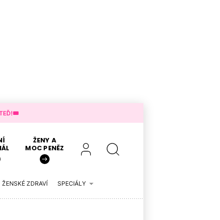
EĎ!🎟️
NÍ
ŽENY A
IÁL
MOC PENĚZ
ŽENSKÉ ZDRAVÍ
SPECIÁLY