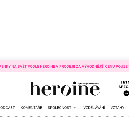
ENKY NA SVĚT PODLE HEROINE V PRODEJI! ZA VÝHODNĚJŠÍ CENU POUZE T
LET
SPEC
PODCAST
KOMENTÁŘE
SPOLEČNOST
VZDĚLÁVÁNÍ
VZTAHY