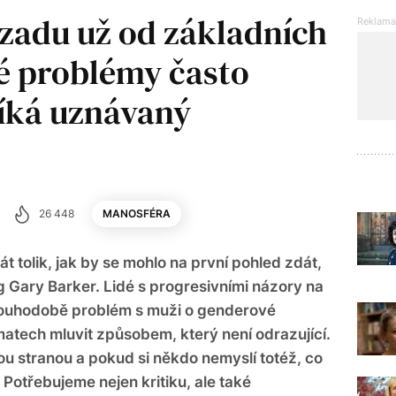
ozadu už od základních
é problémy často
íká uznávaný
26 448
MANOSFÉRA
 tolik, jak by se mohlo na první pohled zdát,
Gary Barker. Lidé s progresivními názory na
dlouhodobě problém s muži o genderové
ématech mluvit způsobem, který není odrazující.
ou stranou a pokud si někdo nemyslí totéž, co
. Potřebujeme nejen kritiku, ale také