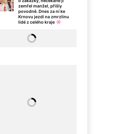
o zakázky, nečekaně jí
zemřel manžel, přišly
povodně. Dnes za ní ke
Krnovu jezdí na zmrzlinu
lidé z celého kraje