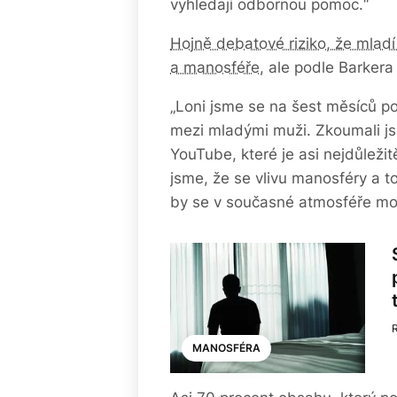
vyhledají odbornou pomoc.“
Hojně debatové riziko, že mlad
a manosféře
, ale podle Barkera
„Loni jsme se na šest měsíců pon
mezi mladými muži. Zkoumali js
YouTube, které je asi nejdůležitěj
jsme, že se vlivu manosféry a to
by se v současné atmosféře mo
MANOSFÉRA