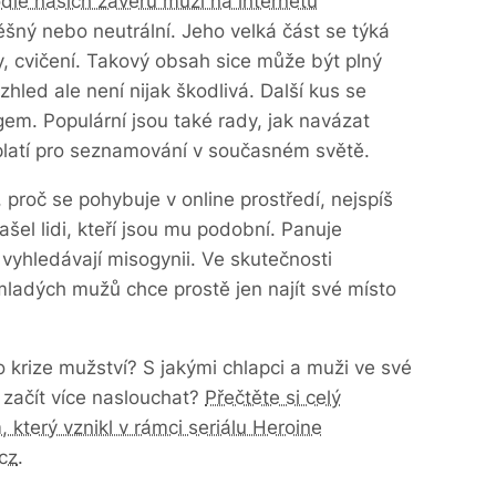
dle našich závěrů muži na internetu
pěšný nebo neutrální. Jeho velká část se týká
y, cvičení. Takový obsah sice může být plný
zhled ale není nijak škodlivá. Další kus se
em. Populární jsou také rady, jak navázat
 platí pro seznamování v současném světě.
roč se pohybuje v online prostředí, nejspíš
ašel lidi, kteří jsou mu podobní. Panuje
 vyhledávají misogynii. Ve skutečnosti
mladých mužů chce prostě jen najít své místo
o krize mužství? S jakými chlapci a muži ve své
 začít více naslouchat?
Přečtěte si celý
který vznikl v rámci seriálu Heroine
cz
.