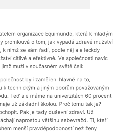
datelem organizace Equimundo, která k mladým
y promlouvá o tom, jak vypadá zdravé mužství
, k nimž se sám řadí, podle něj ale leckdy
tví citlivě a efektivně. Ve společnosti navíc
jimž muži v současném světě čelí:
společnost byli zaměřeni hlavně na to,
tu k technickým a jiným oborům považovaným
odu. Teď ale máme na univerzitách 60 procent
naje už základní školou. Proč tomu tak je?
chopit. Pak je tady duševní zdraví. Už
chají naprostou většinu sebevražd. Ti, kteří
mnohem menší pravděpodobností než ženy