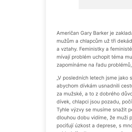
Američan Gary Barker je zakla
mužům a chlapcům už tři dekád
a vztahy. Feministky a feministé
mívají problém uchopit téma mužs
zapomínáme na řadu problémů, 
„V posledních letech jsme jako 
abychom dívkám usnadnili ces
za mužské, a to z dobrého dův
dívek, chlapci jsou pozadu, počí
Tyhle výzvy se musíme snažit po
dlouhou dobu vidíme, že muži pá
pociťují úzkost a deprese, s 