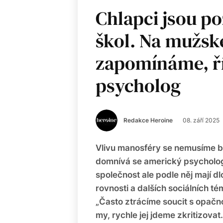
Chlapci jsou p
škol. Na mužsk
zapomínáme, ř
psycholog
Redakce Heroine
08. září 2025
Vlivu manosféry se nemusíme bát
domnívá se americký psycholog 
společnost ale podle něj mají 
rovnosti a dalších sociálních t
„Často ztrácíme soucit s opačn
my, rychle jej jdeme zkritizovat