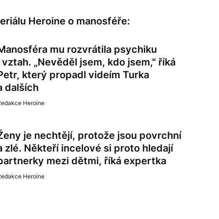
 seriálu Heroine o manosféře:
Manosféra mu rozvrátila psychiku
i vztah. „Nevěděl jsem, kdo jsem," říká
Petr, který propadl videím Turka
a dalších
Redakce Heroine
Ženy je nechtějí, protože jsou povrchní
a zlé. Někteří incelové si proto hledají
partnerky mezi dětmi, říká expertka
Redakce Heroine