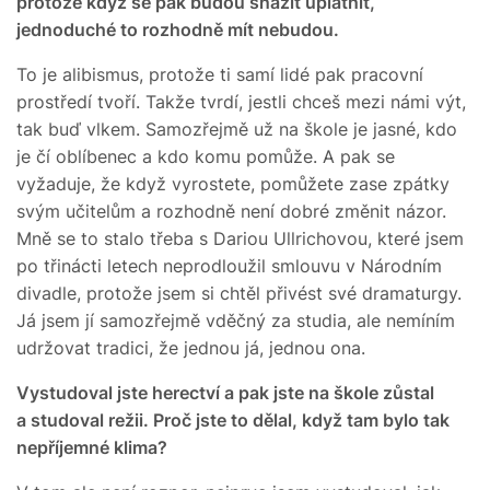
protože když se pak budou snažit uplatnit,
jednoduché to rozhodně mít nebudou.
To je alibismus, protože ti samí lidé pak pracovní
prostředí tvoří. Takže tvrdí, jestli chceš mezi námi výt,
tak buď vlkem. Samozřejmě už na škole je jasné, kdo
je čí oblíbenec a kdo komu pomůže. A pak se
vyžaduje, že když vyrostete, pomůžete zase zpátky
svým učitelům a rozhodně není dobré změnit názor.
Mně se to stalo třeba s Dariou Ullrichovou, které jsem
po třinácti letech neprodloužil smlouvu v Národním
divadle, protože jsem si chtěl přivést své dramaturgy.
Já jsem jí samozřejmě vděčný za studia, ale nemíním
udržovat tradici, že jednou já, jednou ona.
Vystudoval jste herectví a pak jste na škole zůstal
a studoval režii. Proč jste to dělal, když tam bylo tak
nepříjemné klima?