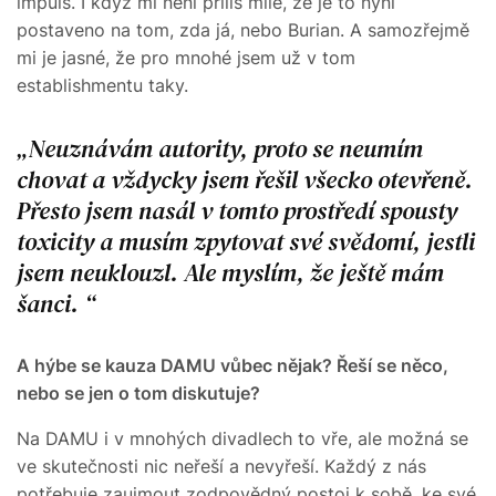
impuls. I když mi není příliš milé, že je to nyní
postaveno na tom, zda já, nebo Burian. A samozřejmě
mi je jasné, že pro mnohé jsem už v tom
establishmentu taky.
Neuznávám autority, proto se neumím
chovat a vždycky jsem řešil všecko otevřeně.
Přesto jsem nasál v tomto prostředí spousty
toxicity a musím zpytovat své svědomí, jestli
jsem neuklouzl. Ale myslím, že ještě mám
šanci.
A hýbe se kauza DAMU vůbec nějak? Řeší se něco,
nebo se jen o tom diskutuje?
Na DAMU i v mnohých divadlech to vře, ale možná se
ve skutečnosti nic neřeší a nevyřeší. Každý z nás
potřebuje zaujmout zodpovědný postoj k sobě, ke své