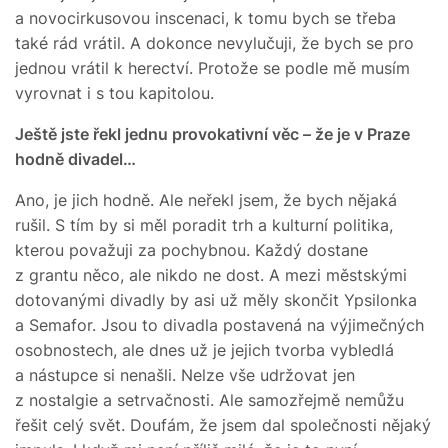
a novocirkusovou inscenaci, k tomu bych se třeba
také rád vrátil. A dokonce nevylučuji, že bych se pro
jednou vrátil k herectví. Protože se podle mě musím
vyrovnat i s tou kapitolou.
Ještě jste řekl jednu provokativní věc – že je v Praze
hodně divadel…
Ano, je jich hodně. Ale neřekl jsem, že bych nějaká
rušil. S tím by si měl poradit trh a kulturní politika,
kterou považuji za pochybnou. Každý dostane
z grantu něco, ale nikdo ne dost. A mezi městskými
dotovanými divadly by asi už měly skončit Ypsilonka
a Semafor. Jsou to divadla postavená na výjimečných
osobnostech, ale dnes už je jejich tvorba vybledlá
a nástupce si nenašli. Nelze vše udržovat jen
z nostalgie a setrvačnosti. Ale samozřejmě nemůžu
řešit celý svět. Doufám, že jsem dal společnosti nějaký