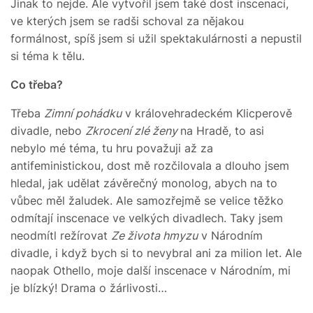
Jinak to nejde. Ale vytvořil jsem také dost inscenací,
ve kterých jsem se radši schoval za nějakou
formálnost, spíš jsem si užil spektakulárnosti a nepustil
si téma k tělu.
Co třeba?
Třeba
Zimní pohádku
v královehradeckém Klicperově
divadle, nebo
Zkrocení zlé ženy
na Hradě, to asi
nebylo mé téma, tu hru považuji až za
antifeministickou, dost mě rozčilovala a dlouho jsem
hledal, jak udělat závěrečný monolog, abych na to
vůbec měl žaludek. Ale samozřejmě se velice těžko
odmítají inscenace ve velkých divadlech. Taky jsem
neodmítl režírovat
Ze života hmyzu
v Národním
divadle, i když bych si to nevybral ani za milion let. Ale
naopak Othello, moje další inscenace v Národním, mi
je blízký! Drama o žárlivosti…