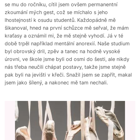
se mu do ročníku, cítil jsem ovšem permanentní
zkoumání mých gest, což se míchalo s jeho
lhostejností k osudu studentů. Každopádně mě
šikanoval, hned na první schůzce mě seřval, že mám
kraťasy a oznámil mi, že mě stejně vyhodí. Já v té
době trpěl například mentální anorexií. Naše studium
byl obrovský dril, zpěv a tanec na hodně vysoké
úrovni, ve škole jsme byli od osmi do šesti, ale nikdy
nás třeba neučili chápat postavy, takže jsme stejně
pak byli na jevišti v křeči. Snažil jsem se zapřít, makal
jsem jako šílený, a nakonec mě tam nechali.