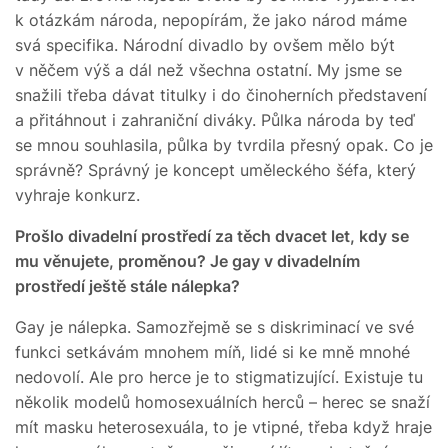
k otázkám národa, nepopírám, že jako národ máme
svá specifika. Národní divadlo by ovšem mělo být
v něčem výš a dál než všechna ostatní. My jsme se
snažili třeba dávat titulky i do činoherních představení
a přitáhnout i zahraniční diváky. Půlka národa by teď
se mnou souhlasila, půlka by tvrdila přesný opak. Co je
správně? Správný je koncept uměleckého šéfa, který
vyhraje konkurz.
Prošlo divadelní prostředí za těch dvacet let, kdy se
mu věnujete, proměnou? Je gay v divadelním
prostředí ještě stále nálepka?
Gay je nálepka. Samozřejmě se s diskriminací ve své
funkci setkávám mnohem míň, lidé si ke mně mnohé
nedovolí. Ale pro herce je to stigmatizující. Existuje tu
několik modelů homosexuálních herců – herec se snaží
mít masku heterosexuála, to je vtipné, třeba když hraje