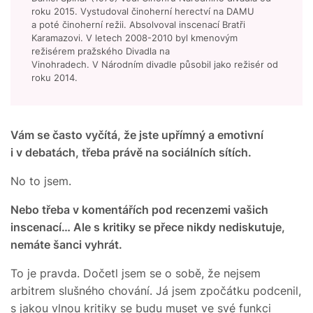
roku 2015. Vystudoval činoherní herectví na DAMU
a poté činoherní režii. Absolvoval inscenací Bratři
Karamazovi. V letech 2008-2010 byl kmenovým
režisérem pražského Divadla na
Vinohradech. V Národním divadle působil jako režisér od
roku 2014.
Vám se často vyčítá, že jste upřímný a emotivní
i v debatách, třeba právě na sociálních sítích.
No to jsem.
Nebo třeba v komentářích pod recenzemi vašich
inscenací… Ale s kritiky se přece nikdy nediskutuje,
nemáte šanci vyhrát.
To je pravda. Dočetl jsem se o sobě, že nejsem
arbitrem slušného chování. Já jsem zpočátku podcenil,
s jakou vlnou kritiky se budu muset ve své funkci