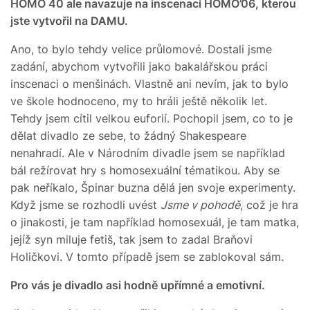
HOMO 40 ale navazuje na inscenaci HOMO’06, kterou
jste vytvořil na DAMU.
Ano, to bylo tehdy velice průlomové. Dostali jsme
zadání, abychom vytvořili jako bakalářskou práci
inscenaci o menšinách. Vlastně ani nevím, jak to bylo
ve škole hodnoceno, my to hráli ještě několik let.
Tehdy jsem cítil velkou euforií. Pochopil jsem, co to je
dělat divadlo ze sebe, to žádný Shakespeare
nenahradí. Ale v Národním divadle jsem se například
bál režírovat hry s homosexuální tématikou. Aby se
pak neříkalo, Špinar buzna dělá jen svoje experimenty.
Když jsme se rozhodli uvést
Jsme v pohodě
, což je hra
o jinakosti, je tam například homosexuál, je tam matka,
jejíž syn miluje fetiš, tak jsem to zadal Braňovi
Holičkovi. V tomto případě jsem se zablokoval sám.
Pro vás je divadlo asi hodně upřímné a emotivní.