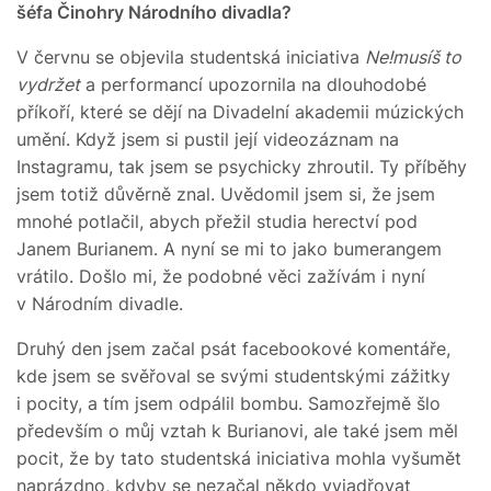
šéfa Činohry Národního divadla?
V červnu se objevila studentská iniciativa
Ne!musíš to
vydržet
a performancí upozornila na dlouhodobé
příkoří, které se dějí na Divadelní akademii múzických
umění. Když jsem si pustil její videozáznam na
Instagramu, tak jsem se psychicky zhroutil. Ty příběhy
jsem totiž důvěrně znal. Uvědomil jsem si, že jsem
mnohé potlačil, abych přežil studia herectví pod
Janem Burianem. A nyní se mi to jako bumerangem
vrátilo. Došlo mi, že podobné věci zažívám i nyní
v Národním divadle.
Druhý den jsem začal psát facebookové komentáře,
kde jsem se svěřoval se svými studentskými zážitky
i pocity, a tím jsem odpálil bombu. Samozřejmě šlo
především o můj vztah k Burianovi, ale také jsem měl
pocit, že by tato studentská iniciativa mohla vyšumět
naprázdno, kdyby se nezačal někdo vyjadřovat