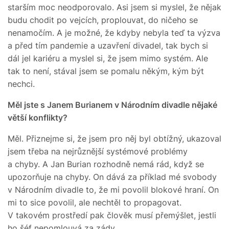
starším moc neodporovalo. Asi jsem si myslel, že nějak
budu chodit po vejcích, proplouvat, do ničeho se
nenamočím. A je možné, že kdyby nebyla teď ta výzva
a před tím pandemie a uzavření divadel, tak bych si
dál jel kariéru a myslel si, že jsem mimo systém. Ale
tak to není, stával jsem se pomalu někým, kým být
nechci.
Měl jste s Janem Burianem v Národním divadle nějaké
větší konflikty?
Měl. Přiznejme si, že jsem pro něj byl obtížný, ukazoval
jsem třeba na nejrůznější systémové problémy
a chyby. A Jan Burian rozhodně nemá rád, když se
upozorňuje na chyby. On dává za příklad mé svobody
v Národním divadle to, že mi povolil blokové hraní. On
mi to sice povolil, ale nechtěl to propagovat.
V takovém prostředí pak člověk musí přemýšlet, jestli
ho šéf nepomlouvá za zády.