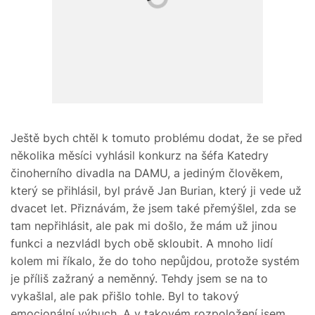
Ještě bych chtěl k tomuto problému dodat, že se před
několika měsíci vyhlásil konkurz na šéfa Katedry
činoherního divadla na DAMU, a jediným člověkem,
který se přihlásil, byl právě Jan Burian, který ji vede už
dvacet let. Přiznávám, že jsem také přemýšlel, zda se
tam nepřihlásit, ale pak mi došlo, že mám už jinou
funkci a nezvládl bych obě skloubit. A mnoho lidí
kolem mi říkalo, že do toho nepůjdou, protože systém
je příliš zažraný a neměnný. Tehdy jsem se na to
vykašlal, ale pak přišlo tohle. Byl to takový
emocionální výbuch. A v takovém rozpoložení jsem