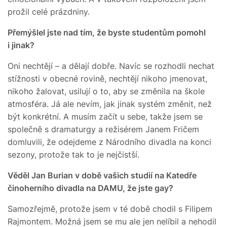
prožil celé prázdniny.
Přemýšlel jste nad tím, že byste studentům pomohl
i jinak?
Oni nechtějí – a dělají dobře. Navíc se rozhodli nechat
stížnosti v obecné rovině, nechtějí nikoho jmenovat,
nikoho žalovat, usilují o to, aby se změnila na škole
atmosféra. Já ale nevím, jak jinak systém změnit, než
být konkrétní. A musím začít u sebe, takže jsem se
společně s dramaturgy a režisérem Janem Fričem
domluvili, že odejdeme z Národního divadla na konci
sezony, protože tak to je nejčistší.
Věděl Jan Burian v době vašich studií na Katedře
činoherního divadla na DAMU, že jste gay?
Samozřejmě, protože jsem v té době chodil s Filipem
Rajmontem. Možná jsem se mu ale jen nelíbil a nehodil