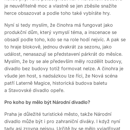
je neuvěřitelně moc a vlastně se jen zběsile snažíte
herce obsazovat a podle toho také vybíráte hry.
Nyní si tedy myslím, že činohra má fungovat jako
produkční dům, který vymyslí téma, a inscenace se
obsadí podle toho, kdo se na role hodí nejvíc. A pak se
to hraje blokově, jednou dvakrát za sezonu, jako
událost, nenasazují se představení párkrát do měsíce.
Myslím, že by se ale především měly rozdělit budovy,
divadlo bez budovy totiž formovat nelze. A činohra je
všude jen host, s nadsázkou lze říci, že Nová scéna
patří Laterně Magice, historická budova baletu
a Stavovské divadlo opeře.
Pro koho by mělo být Národní divadlo?
Praha je důležité turistické město, takže Národní
divadlo může být i pro zahraniční diváky. I když nyní
tady asi zrovna nejsou. Určitě by se mělo vyjadřovat