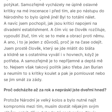
potýkat. Samozřejmě vycházely ne úplně oslavné
kritiky na mé inscenace i před tím, ale po nástupu do
Národního to bylo úplně jiné! Byl to totální nálet.
A navíc jsem pochopil, jak jsou kritici napojeni na
divadelní establishment. A čím víc se člověk rozčiluje,
vypouští žluč, tím víc se to mele a obrací proti němu.
A ano, i to je jeden z důvodů, proč je na čase odejít.
Jsem prostě člověk, který se jde mlátit do bláta
a klidně se s ostatníma vyválí i v hovnech, když je
potřeba. A samozřejmě je to nepříjemné a deptá mě
to. Nejsem však takový politik jako třeba Jan Burian
a neumím to s kritiky koulet a pak je pomlouvat nebo
se jim smát za zády.
Proč odcházíte až za rok a nepráskl jste dveřmi hned?
Protože Národní je velký kolos a bylo nutné najít
kompromis mezi tím, musím dostát nějakým svým