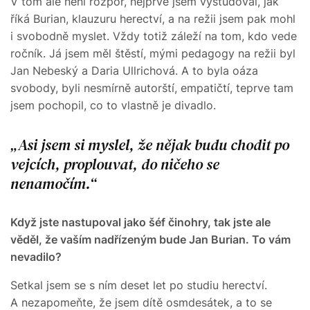
V tom ale není rozpor, nejprve jsem vystudoval, jak
říká Burian, klauzuru herectví, a na režii jsem pak mohl
i svobodně myslet. Vždy totiž záleží na tom, kdo vede
ročník. Já jsem měl štěstí, mými pedagogy na režii byl
Jan Nebeský a Daria Ullrichová. A to byla oáza
svobody, byli nesmírně autorští, empatičtí, teprve tam
jsem pochopil, co to vlastně je divadlo.
Asi jsem si myslel, že nějak budu chodit po
vejcích, proplouvat, do ničeho se
nenamočím.
Když jste nastupoval jako šéf činohry, tak jste ale
věděl, že vaším nadřízeným bude Jan Burian. To vám
nevadilo?
Setkal jsem se s ním deset let po studiu herectví.
A nezapomeňte, že jsem dítě osmdesátek, a to se