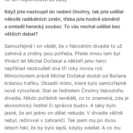
Když jste nastoupil do vedení činohry, tak jste udělal
několik radikálních změn, třeba jste hodně obměnil
a omladil herecký soubor. To vás nechal udělat bez
větších debat?
Samozřejmě i on věděl, že v Národním divadle to už
zahnívá a změny jsou potřeba. Přede mnou tam byl
třináct let Michal Dočekal a někteří jeho herci
například nezkoušeli dva tři roky novou roli.
Mimochodem právě Michal Dočekal dostal od Buriana
krásnou trafiku. Obsadil místo, které bylo samozřejmě
nově vytvořené. Stal se ředitelem Činohry Národního
divadla. Nikdo pořádně nevěděl, co to znamená, zda je
ekonomický ředitel či správce budov. A taky bylo
jasné, že ani jedno on dělat nebude. V divadle věčně
nebyl, režíroval v zahraničí. Tak jsem mu po dvou
letech řekl, že by bylo lepší, kdyby odešel. A co mu