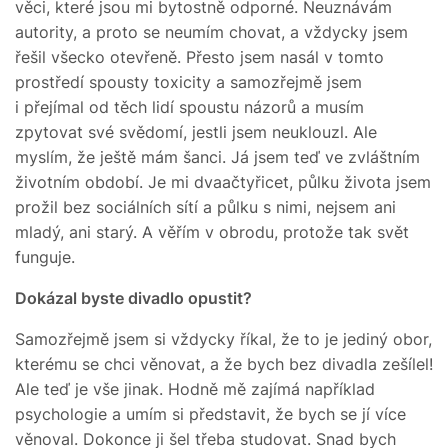
věci, které jsou mi bytostně odporné. Neuznávám
autority, a proto se neumím chovat, a vždycky jsem
řešil všecko otevřeně. Přesto jsem nasál v tomto
prostředí spousty toxicity a samozřejmě jsem
i přejímal od těch lidí spoustu názorů a musím
zpytovat své svědomí, jestli jsem neuklouzl. Ale
myslím, že ještě mám šanci. Já jsem teď ve zvláštním
životním období. Je mi dvaačtyřicet, půlku života jsem
prožil bez sociálních sítí a půlku s nimi, nejsem ani
mladý, ani starý. A věřím v obrodu, protože tak svět
funguje.
Dokázal byste divadlo opustit?
Samozřejmě jsem si vždycky říkal, že to je jediný obor,
kterému se chci věnovat, a že bych bez divadla zešílel!
Ale teď je vše jinak. Hodně mě zajímá například
psychologie a umím si představit, že bych se jí více
věnoval. Dokonce ji šel třeba studovat. Snad bych