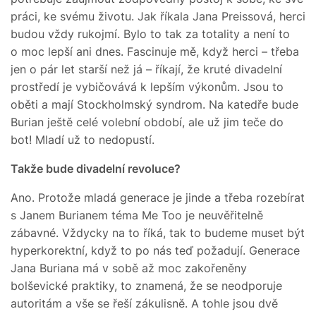
práci, ke svému životu. Jak říkala Jana Preissová, herci
budou vždy rukojmí. Bylo to tak za totality a není to
o moc lepší ani dnes. Fascinuje mě, když herci – třeba
jen o pár let starší než já – říkají, že kruté divadelní
prostředí je vybičovává k lepším výkonům. Jsou to
oběti a mají Stockholmský syndrom. Na katedře bude
Burian ještě celé volební období, ale už jim teče do
bot! Mladí už to nedopustí.
Takže bude divadelní revoluce?
Ano. Protože mladá generace je jinde a třeba rozebírat
s Janem Burianem téma Me Too je neuvěřitelně
zábavné. Vždycky na to říká, tak to budeme muset být
hyperkorektní, když to po nás teď požadují. Generace
Jana Buriana má v sobě až moc zakořeněny
bolševické praktiky, to znamená, že se neodporuje
autoritám a vše se řeší zákulisně. A tohle jsou dvě