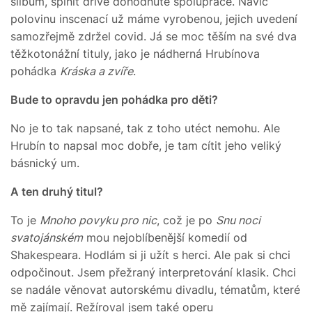
slibům, splnit dříve dohodnuté spolupráce. Navíc
polovinu inscenací už máme vyrobenou, jejich uvedení
samozřejmě zdržel covid. Já se moc těším na své dva
těžkotonážní tituly, jako je nádherná Hrubínova
pohádka
Kráska a zvíře
.
Bude to opravdu jen pohádka pro děti?
No je to tak napsané, tak z toho utéct nemohu. Ale
Hrubín to napsal moc dobře, je tam cítit jeho veliký
básnický um.
A ten druhý titul?
To je
Mnoho povyku pro nic
, což je po
Snu noci
svatojánském
mou nejoblíbenější komedií od
Shakespeara. Hodlám si ji užít s herci. Ale pak si chci
odpočinout. Jsem přežraný interpretování klasik. Chci
se nadále věnovat autorskému divadlu, tématům, které
mě zajímají. Režíroval jsem také operu