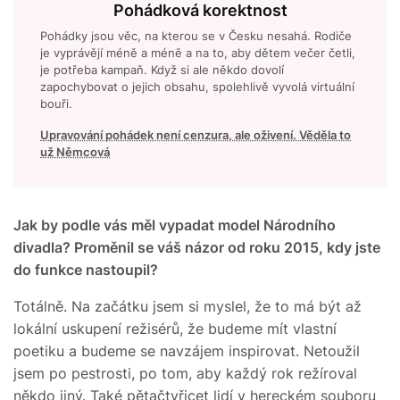
Pohádková korektnost
Pohádky jsou věc, na kterou se v Česku nesahá. Rodiče
je vyprávějí méně a méně a na to, aby dětem večer četli,
je potřeba kampaň. Když si ale někdo dovolí
zapochybovat o jejich obsahu, spolehlivě vyvolá virtuální
bouři.
Upravování pohádek není cenzura, ale oživení. Věděla to
už Němcová
Jak by podle vás měl vypadat model Národního
divadla? Proměnil se váš názor od roku 2015, kdy jste
do funkce nastoupil?
Totálně. Na začátku jsem si myslel, že to má být až
lokální uskupení režisérů, že budeme mít vlastní
poetiku a budeme se navzájem inspirovat. Netoužil
jsem po pestrosti, po tom, aby každý rok režíroval
někdo jiný. Také pětačtyřicet lidí v hereckém souboru