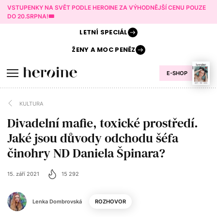
VSTUPENKY NA SVĚT PODLE HEROINE ZA VÝHODNĚJŠÍ CENU POUZE
DO 20.SRPNA!🎟️
LETNÍ
SPECIÁL
ŽENY A
MOC PENĚZ
E-SHOP
KULTURA
Divadelní mafie, toxické prostředí.
Jaké jsou důvody odchodu šéfa
činohry ND Daniela Špinara?
15. září 2021
15 292
Lenka Dombrovská
ROZHOVOR