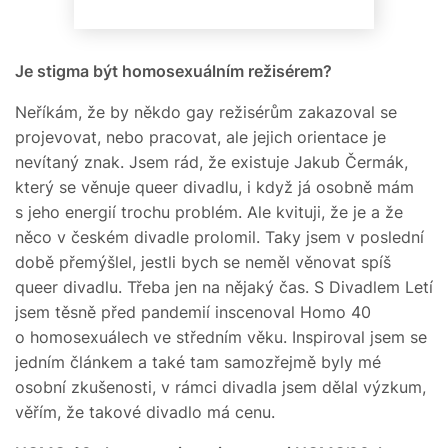
Je stigma být homosexuálním režisérem?
Neříkám, že by někdo gay režisérům zakazoval se
projevovat, nebo pracovat, ale jejich orientace je
nevítaný znak. Jsem rád, že existuje Jakub Čermák,
který se věnuje queer divadlu, i když já osobně mám
s jeho energií trochu problém. Ale kvituji, že je a že
něco v českém divadle prolomil. Taky jsem v poslední
době přemýšlel, jestli bych se neměl věnovat spíš
queer divadlu. Třeba jen na nějaký čas. S Divadlem Letí
jsem těsně před pandemií inscenoval Homo 40
o homosexuálech ve středním věku. Inspiroval jsem se
jedním článkem a také tam samozřejmě byly mé
osobní zkušenosti, v rámci divadla jsem dělal výzkum,
věřím, že takové divadlo má cenu.