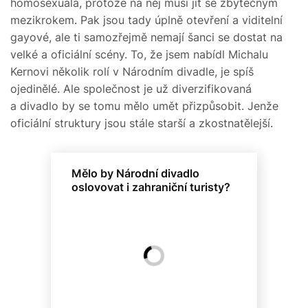
homosexuála, protože na něj musí jít se zbytečným
mezikrokem. Pak jsou tady úplně otevření a viditelní
gayové, ale ti samozřejmě nemají šanci se dostat na
velké a oficiální scény. To, že jsem nabídl Michalu
Kernovi několik rolí v Národním divadle, je spíš
ojedinělé. Ale společnost je už diverzifikovaná
a divadlo by se tomu mělo umět přizpůsobit. Jenže
oficiální struktury jsou stále starší a zkostnatělejší.
Mělo by Národní divadlo
oslovovat i zahraniční turisty?