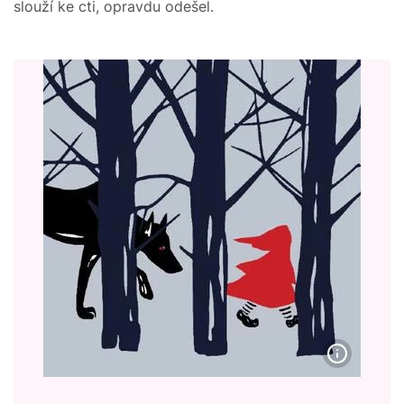
slouží ke cti, opravdu odešel.