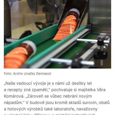
Foto: Archiv značky Dermacol
„Naše vedoucí vývoje je s námi už desítky let
a recepty zná zpaměti,“ pochvaluje si majitelka Věra
Komárová. „Zároveň se vůbec nebrání novým
nápadům.“ V budově jsou kromě skladů surovin, obalů
a hotových výrobků také laboratoře, navažovny