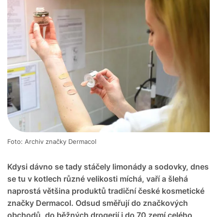
Foto: Archiv značky Dermacol
Kdysi dávno se tady stáčely limonády a sodovky, dnes
se tu v kotlech různé velikosti míchá, vaří a šlehá
naprostá většina produktů tradiční české kosmetické
značky Dermacol. Odsud směřují do značkových
obchodů, do běžných drogerií i do 70 zemí celého