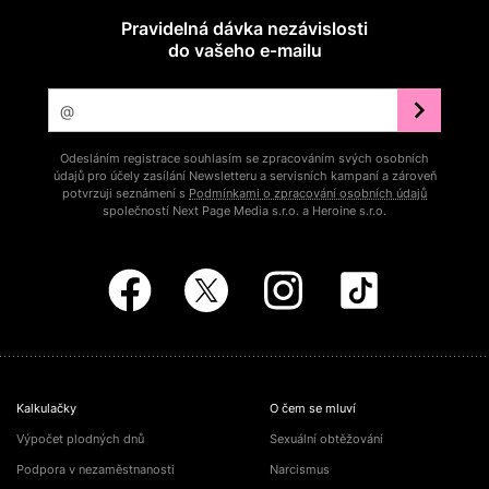
Pravidelná dávka nezávislosti
do vašeho e‑mailu
Odesláním registrace souhlasím se zpracováním svých osobních
údajů pro účely zasílání Newsletteru a servisních kampaní a zároveň
potvrzuji seznámení s
Podmínkami o zpracování osobních údajů
společností Next Page Media s.r.o. a Heroine s.r.o.
Kalkulačky
O čem se mluví
Výpočet plodných dnů
Sexuální obtěžování
Podpora v nezaměstnanosti
Narcismus