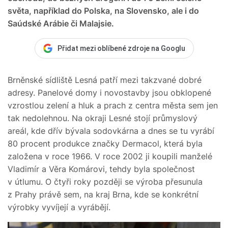
světa, například do Polska, na Slovensko, ale i do
Saúdské Arábie či Malajsie.
Přidat mezi oblíbené zdroje na Googlu
Brněnské sídliště Lesná patří mezi takzvané dobré
adresy. Panelové domy i novostavby jsou obklopené
vzrostlou zelení a hluk a prach z centra města sem jen
tak nedolehnou. Na okraji Lesné stojí průmyslový
areál, kde dřív bývala sodovkárna a dnes se tu vyrábí
80 procent produkce značky Dermacol, která byla
založena v roce 1966. V roce 2002 ji koupili manželé
Vladimír a Věra Komárovi, tehdy byla společnost
v útlumu. O čtyři roky později se výroba přesunula
z Prahy právě sem, na kraj Brna, kde se konkrétní
výrobky vyvíjejí a vyrábějí.