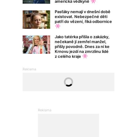
americká vědkyně
Pasťáky nemají v dnešní době
existovat. Nebezpečné děti
patří do vězení, říká odbornice
Jako tatérka přišla o zakázky,
nečekaně jí zemřel manžel,
přišly povodně. Dnes za ní ke
Krnovu jezdí na zmrzlinu lidé
z celého kraje