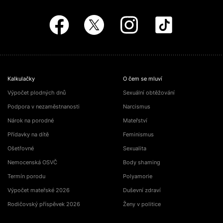
Kalkulačky
O čem se mluví
Výpočet plodných dnů
Sexuální obtěžování
Podpora v nezaměstnanosti
Narcismus
Nárok na porodné
Mateřství
Přídavky na dítě
Feminismus
Ošetřovné
Sexualita
Nemocenská OSVČ
Body shaming
Termín porodu
Polyamorie
Výpočet mateřské 2026
Duševní zdraví
Rodičovský příspěvek 2026
Ženy v politice