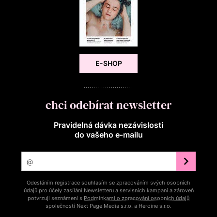
E-SHOP
chci odebírat newsletter
Pravidelná dávka nezávislosti
do vašeho e‑mailu
Odesláním registrace souhlasím se zpracováním svých osobních
údajů pro účely zasílání Newsletteru a servisních kampaní a zároveň
potvrzuji seznámení s
Podmínkami o zpracování osobních údajů
společností Next Page Media s.r.o. a Heroine s.r.o.