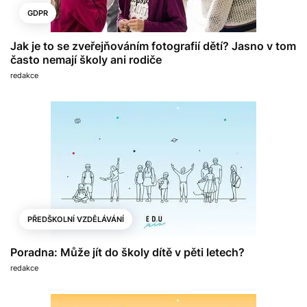
GDPR
Jak je to se zveřejňováním fotografií dětí? Jasno v tom
často nemají školy ani rodiče
redakce
PŘEDŠKOLNÍ VZDĚLÁVÁNÍ
Poradna: Může jít do školy dítě v pěti letech?
redakce