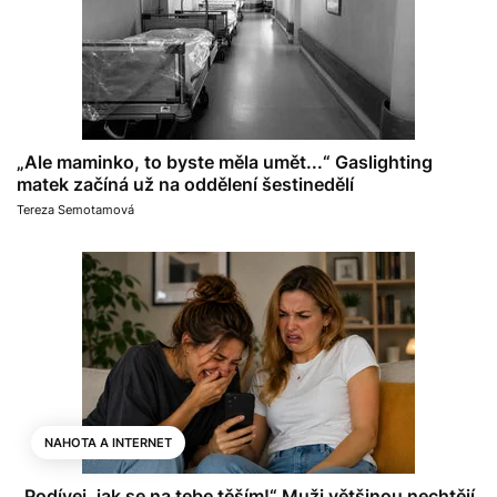
„Ale maminko, to byste měla umět...“ Gaslighting
matek začíná už na oddělení šestinedělí
Tereza Semotamová
NAHOTA A INTERNET
„Podívej, jak se na tebe těším!“ Muži většinou nechtějí