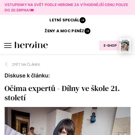
VSTUPENKY NA SVĚT PODLE HEROINE ZA VÝHODNĚJŠÍ CENU POUZE
DO 20.SRPNA!🎟️
LETNÍ
SPECIÁL
ŽENY A
MOC PENĚZ
E-SHOP
ZPĚT NA ČLÁNEK
Diskuse k článku:
Očima expertů - Dílny ve škole 21.
století