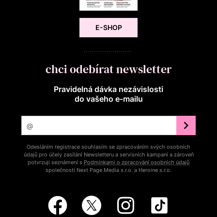
E-SHOP
chci odebírat newsletter
Pravidelná dávka nezávislosti
do vašeho e‑mailu
Odesláním registrace souhlasím se zpracováním svých osobních
údajů pro účely zasílání Newsletteru a servisních kampaní a zároveň
potvrzuji seznámení s
Podmínkami o zpracování osobních údajů
společností Next Page Media s.r.o. a Heroine s.r.o.