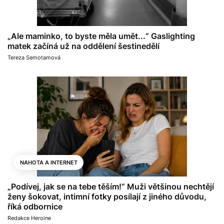
„Ale maminko, to byste měla umět...“ Gaslighting
matek začíná už na oddělení šestinedělí
Tereza Semotamová
NAHOTA A INTERNET
„Podívej, jak se na tebe těším!“ Muži většinou nechtějí
ženy šokovat, intimní fotky posílají z jiného důvodu,
říká odbornice
Redakce Heroine