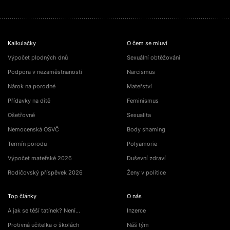
Kalkulačky
O čem se mluví
Výpočet plodných dnů
Sexuální obtěžování
Podpora v nezaměstnanosti
Narcismus
Nárok na porodné
Mateřství
Přídavky na dítě
Feminismus
Ošetřovné
Sexualita
Nemocenská OSVČ
Body shaming
Termín porodu
Polyamorie
Výpočet mateřské 2026
Duševní zdraví
Rodičovský příspěvek 2026
Ženy v politice
Top články
O nás
A jak se těší tatínek? Není…
Inzerce
Protivná učitelka o školách
Náš tým