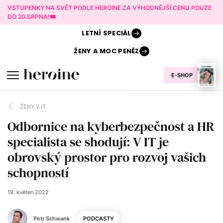
VSTUPENKY NA SVĚT PODLE HEROINE ZA VÝHODNĚJŠÍ CENU POUZE
DO 20.SRPNA!🎟️
LETNÍ
SPECIÁL
ŽENY A
MOC PENĚZ
E-SHOP
ŽENY V IT
Odbornice na kyberbezpečnost a HR
specialista se shodují: V IT je
obrovský prostor pro rozvoj vašich
schopností
19. květen 2022
Petr Schwank
PODCASTY