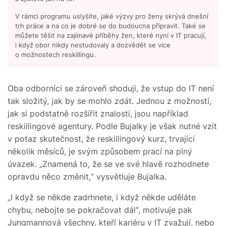
V rámci programu uslyšíte, jaké výzvy pro ženy skrývá dnešní
trh práce a na co je dobré se do budoucna připravit. Také se
můžete těšit na zajímavé příběhy žen, které nyní v IT pracují,
i když obor nikdy nestudovaly a dozvědět se více
o možnostech reskillingu.
Oba odborníci se zároveň shodují, že vstup do IT není
tak složitý, jak by se mohlo zdát. Jednou z možností,
jak si podstatně rozšířit znalosti, jsou například
reskillingové agentury. Podle Bujalky je však nutné vzít
v potaz skutečnost, že reskillingový kurz, trvající
několik měsíců, je svým způsobem prací na plný
úvazek. „Znamená to, že se ve své hlavě rozhodnete
opravdu něco změnit,“ vysvětluje Bujalka.
„I když se někde zadrhnete, i když někde uděláte
chybu, nebojte se pokračovat dál“, motivuje pak
Jungmannová všechny, kteří kariéru v IT zvažují, nebo