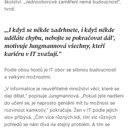
školství. „Jednooborové zaměření nemá budoucnost“,
tvrdí.
‚I když se někde zadrhnete, i když někde
uděláte chybu, nebojte se pokračovat dál‘,
motivuje Jungmannová všechny, kteří
kariéru v IT zvažují.
Podle obou hostů je IT obor se slibnou budoucností
a velkými možnostmi.
„V informatice je neuvěřitelné množství věcí, které se
dají dělat,“ popisuje Jungmannová. „Pokud jste nadšeni
do učení se, je naprosto geniální mít tu možnost se
rozvinout kamkoliv,“ pokračuje. Žen v IT podle jejích
slov přibývá. „Čím více různých lidí, tím víc různých
pohledů se nám dívá na stejný problém. A tím se