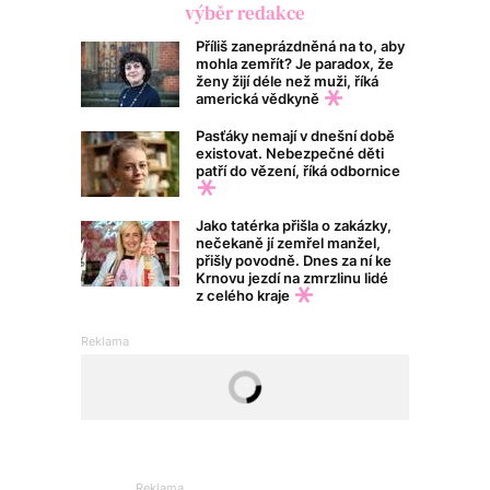
výběr redakce
Příliš zaneprázdněná na to, aby
mohla zemřít? Je paradox, že
ženy žijí déle než muži, říká
americká vědkyně
Pasťáky nemají v dnešní době
existovat. Nebezpečné děti
patří do vězení, říká odbornice
Jako tatérka přišla o zakázky,
nečekaně jí zemřel manžel,
přišly povodně. Dnes za ní ke
Krnovu jezdí na zmrzlinu lidé
z celého kraje