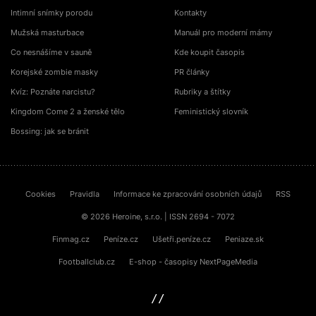
Intimní snímky porodu
Kontakty
Mužská masturbace
Manuál pro moderní mámy
Co nesnášíme v sauně
Kde koupit časopis
Korejské zombie masky
PR články
Kvíz: Poznáte narcistu?
Rubriky a štítky
Kingdom Come 2 a ženské tělo
Feministický slovník
Bossing: jak se bránit
Cookies
Pravidla
Informace ke zpracování osobních údajů
RSS
© 2026 Heroine, s.r.o. | ISSN 2694 - 7072
Finmag.cz
Peníze.cz
Ušetři.peníze.cz
Peniaze.sk
Footballclub.cz
E-shop - časopisy NextPageMedia
sinfin.digital