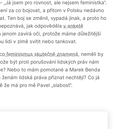
 „Já jsem pro rovnost, ale nejsem feministka“.
ení za co bojovat, a přitom v Polsku nedávno
rat. Ten boj se změnil, vypadá jinak, a proto ho
nepoznává, jak odpověděla
v anketě
 jenom zavírá oči, protože máme důležitější
ou lidi v zimě svítit nebo tankovat.
co feminismus skutečně znamená
, neměli by
tože být proti porušování lidských práv nám
o ne? Nebo to mám pomotané a Marek Benda
ženám lidská práva přiznat nechtějí? Co já
ě že má pro mě Pavel „slabost“.