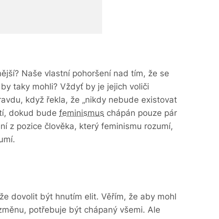
jší? Naše vlastní pohoršení nad tím, že se
 by taky mohli? Vždyť by je jejich voliči
avdu, když řekla, že „nikdy nebude existovat
tí, dokud bude
feminismus
chápán pouze pár
ení z pozice člověka, který feminismu rozumí,
umí.
e dovolit být hnutím elit. Věřím, že aby mohl
změnu, potřebuje být chápaný všemi. Ale