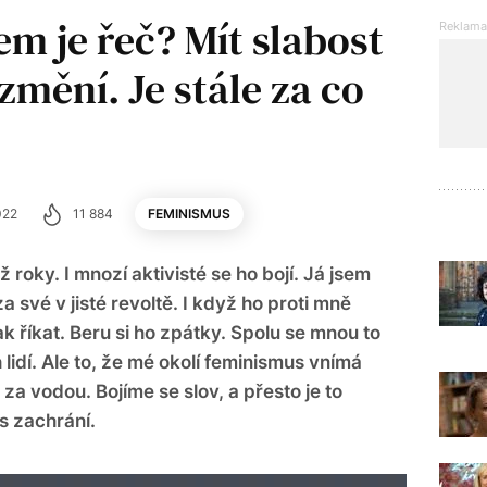
em je řeč? Mít slabost
změní. Je stále za co
022
11 884
FEMINISMUS
 roky. I mnozí aktivisté se ho bojí. Já jsem
a své v jisté revoltě. I když ho proti mně
ak říkat. Beru si ho zpátky. Spolu se mnou to
 lidí. Ale to, že mé okolí feminismus vnímá
za vodou. Bojíme se slov, a přesto je to
s zachrání.