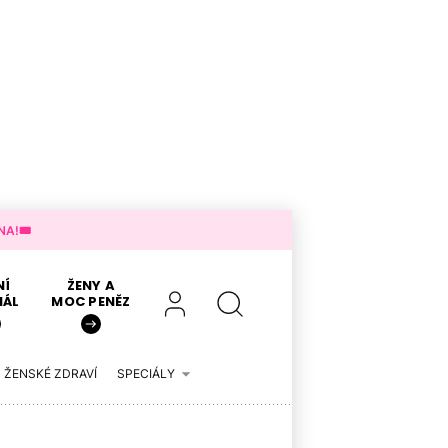
A!🎟️
NÍ
ŽENY A
IÁL
MOC PENĚZ
ŽENSKÉ ZDRAVÍ
SPECIÁLY