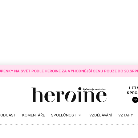
PENKY NA SVĚT PODLE HEROINE ZA VÝHODNĚJŠÍ CENU POUZE DO 20.SRPN
LET
SPEC
PODCAST
KOMENTÁŘE
SPOLEČNOST
VZDĚLÁVÁNÍ
VZTAHY