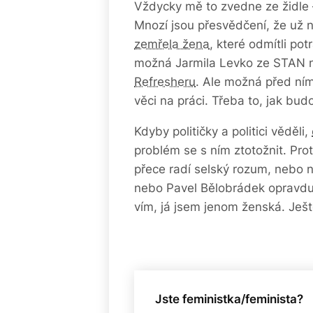
Vždycky mě to zvedne ze židle –
Mnozí jsou přesvědčení, že už n
zemřela žena
, které odmítli pot
možná Jarmila Levko ze STAN 
Refresheru
. Ale možná před ním
věci na práci. Třeba to, jak bud
Kdyby političky a politici věděli,
problém se s ním ztotožnit. Pro
přece radí selský rozum, neb
nebo Pavel Bělobrádek opravdu 
vím, já jsem jenom ženská. Ješt
Jste feministka/feminista?