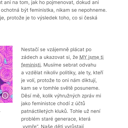
ani na tom, jak ho pojmenovat, dokud ani
 ochotná být feministka, nikam se nepohneme.
e, protože je to výsledek toho, co si česká
Nestačí se vzájemně plácat po
zádech a ukazovat si, že
MY jsme ti
feministi
. Musíme sebrat odvahu
a vzdělat nikoliv politiky, ale ty, kteří
je volí, protože to oni nám diktují,
kam se v tomhle světě posuneme.
Děsí mě, kolik výhružných zpráv mi
jako feministce chodí z účtů
.
patnáctiletých kluků. Tohle už není
problém staré generace, která
„vymře“. Naše děti vyrůstají