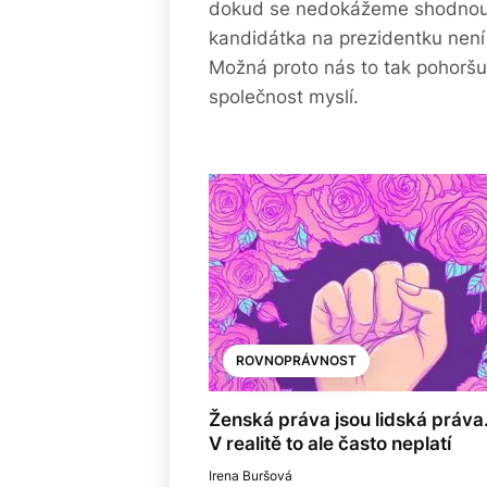
dokud se nedokážeme shodnout 
kandidátka na prezidentku není
Možná proto nás to tak pohoršuj
společnost myslí.
ROVNOPRÁVNOST
Ženská práva jsou lidská práva
V realitě to ale často neplatí
Irena Buršová