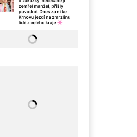
o zakázky, nečekaně jí
zemřel manžel, přišly
povodně. Dnes za ní ke
Krnovu jezdí na zmrzlinu
lidé z celého kraje