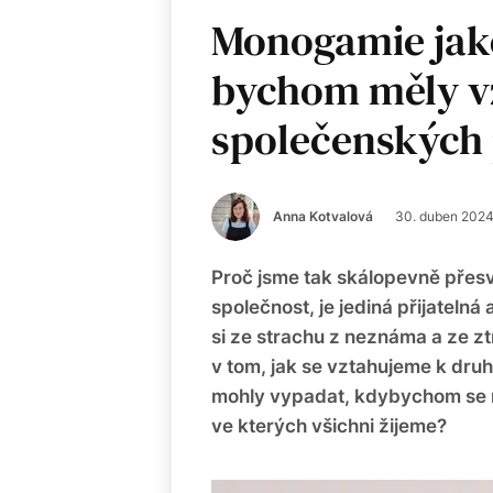
Monogamie jako
bychom měly v
společenských
Anna Kotvalová
30. duben 202
Proč jsme tak skálopevně přesvě
společnost, je jediná přijateln
si ze strachu z neznáma a ze ztrá
v tom, jak se vztahujeme k druh
mohly vypadat, kdybychom se n
ve kterých všichni žijeme?