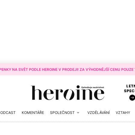
ENKY NA SVĚT PODLE HEROINE V PRODEJI! ZA VÝHODNĚJŠÍ CENU POUZE T
LET
SPEC
PODCAST
KOMENTÁŘE
SPOLEČNOST
VZDĚLÁVÁNÍ
VZTAHY