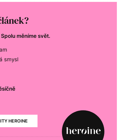
dná o individuální problémy, za které si tak
článek?
. Spolu měníme svět.
lam
má smysl
ěsíčně
NITY HEROINE