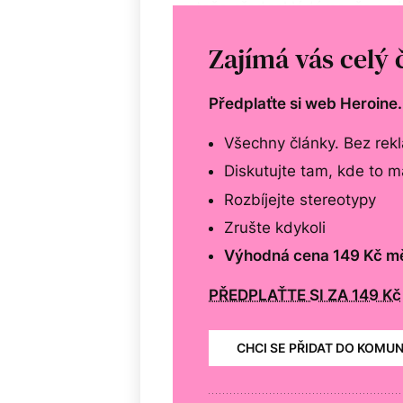
protože předpokládáme, že se je
trochu můžeme sami*y.
Zajímá vás celý 
Předplaťte si web Heroine
Všechny články. Bez rek
Diskutujte tam, kde to 
Rozbíjejte stereotypy
Zrušte kdykoli
Výhodná cena 149 Kč m
PŘEDPLAŤTE SI ZA 149 Kč
CHCI SE PŘIDAT DO KOMU