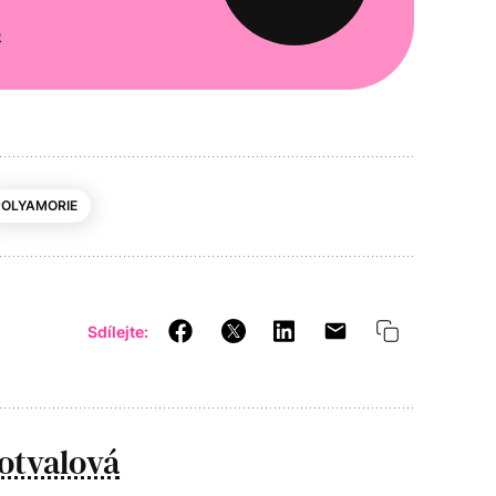
e
POLYAMORIE
Sdílejte:
otvalová