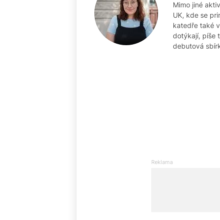
Mimo jiné akti
UK, kde se pri
katedře také v
dotýkají, píše 
debutová sbír