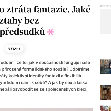
 ztráta fantazie. Jaké
ztahy bez
 předsudků
4
VZTAHY
dčení, že to, jak v současnosti funguje naše
á a přirozená forma lidského soužití? Odpíráme
ty kolektivní identity fantazii a flexibilitu
ým lidem i sami k sobě? A jak by sex a láska
ebáli osvobodit se ze společenských klecí,