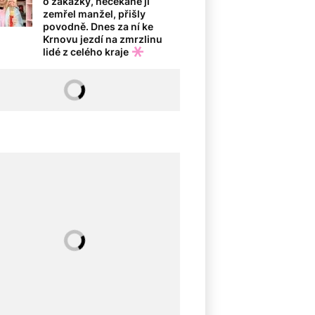
o zakázky, nečekaně jí
zemřel manžel, přišly
povodně. Dnes za ní ke
Krnovu jezdí na zmrzlinu
lidé z celého kraje