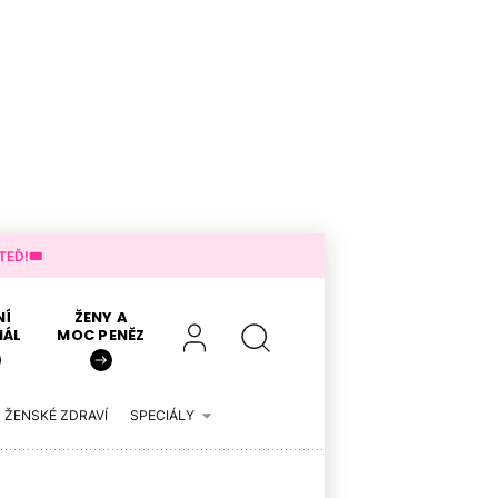
EĎ!🎟️
NÍ
ŽENY A
IÁL
MOC PENĚZ
ŽENSKÉ ZDRAVÍ
SPECIÁLY