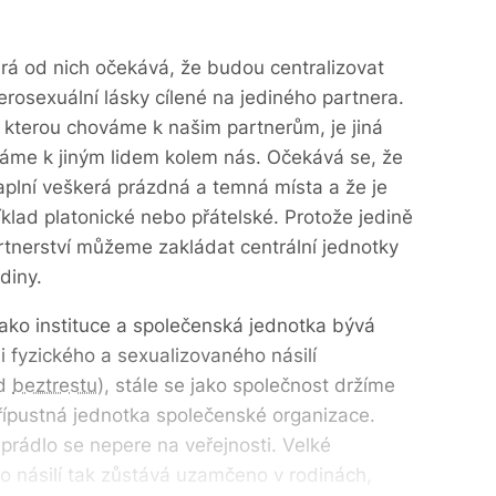
erá od nich očekává, že budou centralizovat
erosexuální lásky cílené na jediného partnera.
 kterou chováme k našim partnerům, je jiná
ováme k jiným lidem kolem nás. Očekává se, že
aplní veškerá prázdná a temná místa a že je
íklad platonické nebo přátelské. Protože jedině
rtnerství můžeme zakládat centrální jednotky
diny.
jako instituce a společenská jednotka bývá
 fyzického a sexualizovaného násilí
ad
beztrestu
), stále se jako společnost držíme
přípustná jednotka společenské organizace.
prádlo se nepere na veřejnosti. Velké
o násilí tak zůstává uzamčeno v rodinách,