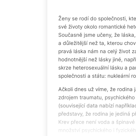
Ženy se rodí do společnosti, kt
své životy okolo romantické het
Současně jsme učeny, že láska,
a důležitější než ta, kterou ch
pravá láska nám na celý život z
hodnotnější než lásky jiné, např
skrze heterosexuální lásku a pa
společnosti a státu: nukleární ro
Ačkoli dnes už víme, že rodina 
zdrojem traumatu, psychického i
(související data nabízí napříkl
představy, že rodina je jediná 
Krev přece není voda a špinavé 
množství psychického i fyzickéh