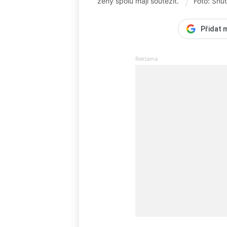
ženy spolu mají soutěžit.
Foto: Shu
Přidat 