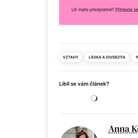
Už máte předplatné?
Přihlaste s
VZTAHY
LÁSKA A DIVERZITA
Líbil se vám článek?
Anna K