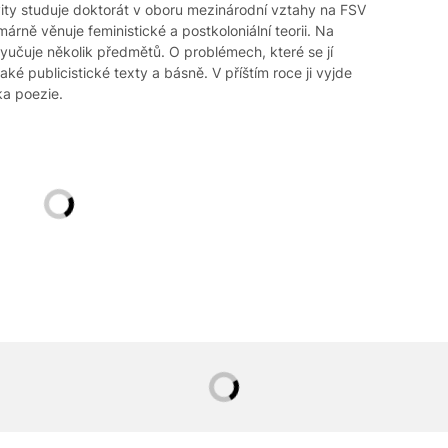
vity studuje doktorát v oboru mezinárodní vztahy na FSV
márně věnuje feministické a postkoloniální teorii. Na
yučuje několik předmětů. O problémech, které se jí
také publicistické texty a básně. V příštím roce ji vyjde
ka poezie.