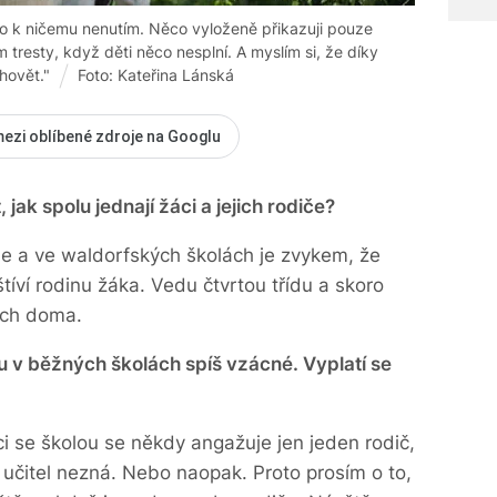
rdo k ničemu nenutím. Něco vyloženě přikazuji pouze
resty, když děti něco nesplní. A myslím si, že díky
hovět."
Foto: Kateřina Lánská
mezi oblíbené zdroje na Googlu
, jak spolu jednají žáci a jejich rodiče?
le a ve waldorfských školách je zvykem, že
štíví rodinu žáka. Vedu čtvrtou třídu a skoro
nich doma.
u v běžných školách spíš vzácné. Vyplatí se
i se školou se někdy angažuje jen jeden rodič,
 učitel nezná. Nebo naopak. Proto prosím o to,