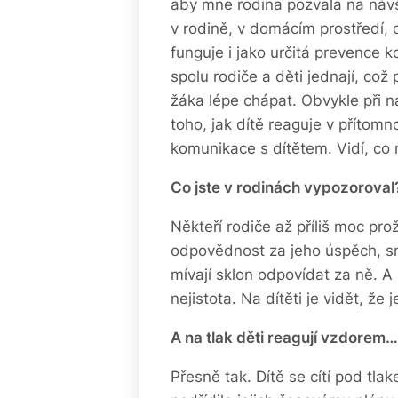
aby mne rodina pozvala na náv
v rodině, v domácím prostředí, d
funguje i jako určitá prevence k
spolu rodiče a děti jednají, co
žáka lépe chápat. Obvykle při n
toho, jak dítě reaguje v přítomn
komunikace s dítětem. Vidí, co 
Co jste v rodinách vypozoroval
Někteří rodiče až příliš moc prožív
odpovědnost za jeho úspěch, sn
mívají sklon odpovídat za ně. A i 
nejistota. Na dítěti je vidět, ž
A na tlak děti reagují vzdorem…
Přesně tak. Dítě se cítí pod tla