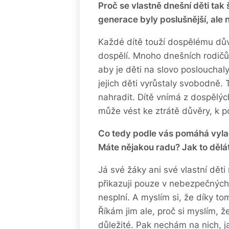
Proč se vlastně dnešní děti tak 
generace byly poslušnější, ale 
Každé dítě touží dospělému důvěř
dospělí. Mnoho dnešních rodičů 
aby je děti na slovo poslouchaly.
jejich děti vyrůstaly svobodně. 
nahradit. Dítě vnímá z dospělýc
může vést ke ztrátě důvěry, k p
Co tedy podle vás pomáhá vyla
Máte nějakou radu? Jak to dělát
Já své žáky ani své vlastní dět
přikazuji pouze v nebezpečných
nesplní. A myslím si, že díky 
Říkám jim ale, proč si myslím, ž
důležité. Pak nechám na nich, jak