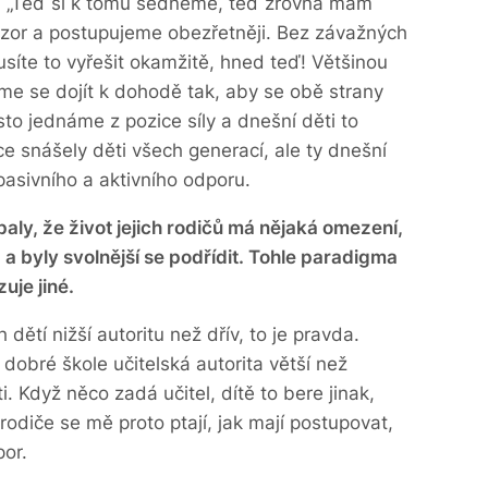
u. „Teď si k tomu sedneme, teď zrovna mám
zor a postupujeme obezřetněji. Bez závažných
íte to vyřešit okamžitě, hned teď!
Většinou
e se dojít k dohodě tak, aby se obě strany
asto jednáme z pozice síly a dnešní děti to
ce snášely děti všech generací, ale ty dnešní
pasivního a aktivního odporu.
paly, že život jejich rodičů má nějaká omezení,
 a byly svolnější se podřídit. Tohle paradigma
zuje jiné.
dětí nižší autoritu než dřív, to je pravda.
 dobré škole učitelská autorita větší než
 Když něco zadá učitel, dítě to bere jinak,
rodiče se mě proto ptají, jak mají postupovat,
por.