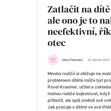
Zatlačit na dítě
ale ono je to n
neefektivní, ří
otec
Jitka Polanská
22. červen 2021
Mnoho rodičů si stěžuje na malou
problémem dítěte může být prob
Pavel Kraemer, učitel a zakladat
mohou rodiče bojkotovat, když cí
přitlačit, ale spíš změnit své v
Jak pracuje s dětmi ve své třídě