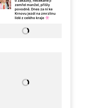
o zakázky, nečekaně jí
zemřel manžel, přišly
povodně. Dnes za ní ke
Krnovu jezdí na zmrzlinu
lidé z celého kraje