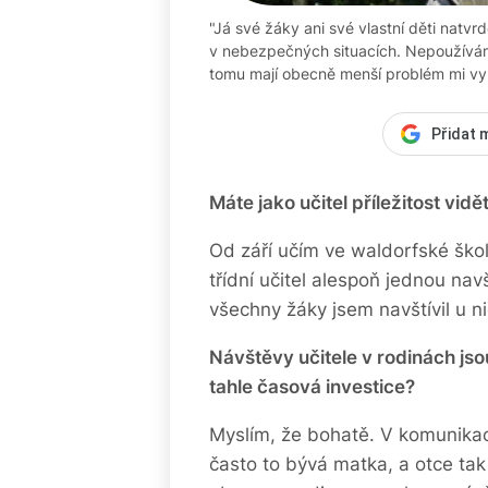
"Já své žáky ani své vlastní děti natv
v nebezpečných situacích. Nepoužívám t
tomu mají obecně menší problém mi vy
Přidat 
Máte jako učitel příležitost vidět
Od září učím ve waldorfské ško
třídní učitel alespoň jednou nav
všechny žáky jsem navštívil u 
Návštěvy učitele v rodinách jso
tahle časová investice?
Myslím, že bohatě. V komunikac
často to bývá matka, a otce tak