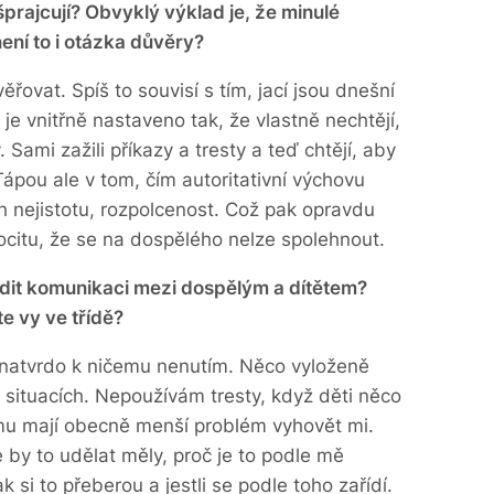
šprajcují? Obvyklý výklad je, že minulé
není to i otázka důvěry?
ovat. Spíš to souvisí s tím, jací jsou dnešní
je vnitřně nastaveno tak, že vlastně nechtějí,
 Sami zažili příkazy a tresty a teď chtějí, aby
Tápou ale v tom, čím autoritativní výchovu
h nejistotu, rozpolcenost. Což pak opravdu
ocitu, že se na dospělého nelze spolehnout.
dit komunikaci mezi dospělým a dítětem?
e vy ve třídě?
i natvrdo k ničemu nenutím. Něco vyloženě
 situacích. Nepoužívám tresty, když děti něco
tomu mají obecně menší problém vyhovět mi.
e by to udělat měly, proč je to podle mě
 si to přeberou a jestli se podle toho zařídí.