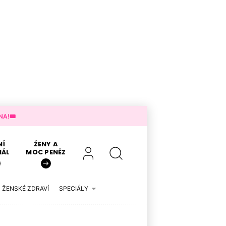
A!🎟️
NÍ
ŽENY A
IÁL
MOC PENĚZ
ŽENSKÉ ZDRAVÍ
SPECIÁLY