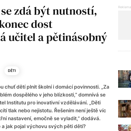
 se zdá být nutností,
akonec dost
ká učitel a pětinásobný
DĚTI
 chuť dětí plnit školní i domácí povinnosti. „Za
lém dospělého v jeho blízkosti,” domnívá se
el Institutu pro inovativní vzdělávání. „Děti
tí tlak nebo nejistotu. Řešením není ještě víc
nitřní nastavení, emočně se vyladit,” dodává.
 a jak pojal výchovu svých pěti dětí?