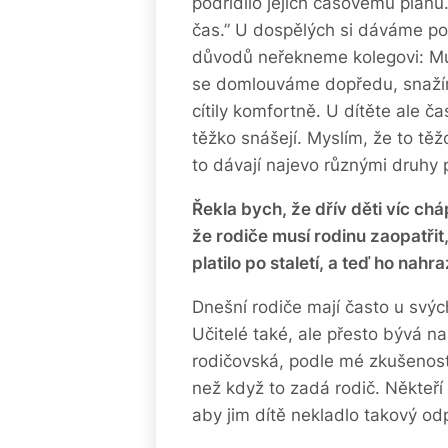
podřídilo jejich časovému plán
čas.” U dospělých si dáváme po
důvodů neřekneme kolegovi: Mus
se domlouváme dopředu, snažím
cítily komfortně. U dítěte ale č
těžko snášejí. Myslím, že to těž
to dávají najevo různými druhy 
Řekla bych, že dřív děti víc chá
že rodiče musí rodinu zaopatřit,
platilo po staletí, a teď ho nahra
Dnešní rodiče mají často u svých 
Učitelé také, ale přesto bývá na
rodičovská, podle mé zkušenosti.
než když to zadá rodič. Někteří 
aby jim dítě nekladlo takový od