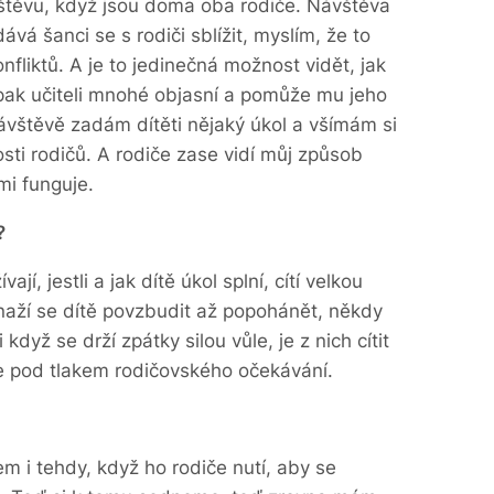
štěvu, když jsou doma oba rodiče. Návštěva
ává šanci se s rodiči sblížit, myslím, že to
onfliktů. A je to jedinečná možnost vidět, jak
ž pak učiteli mnohé objasní a pomůže mu jeho
ávštěvě zadám dítěti nějaký úkol a všímám si
osti rodičů. A rodiče zase vidí můj způsob
mi funguje.
?
ají, jestli a jak dítě úkol splní, cítí velkou
aží se dítě povzbudit až popohánět, někdy
když se drží zpátky silou vůle, je z nich cítit
e je pod tlakem rodičovského očekávání.
kem i tehdy, když ho rodiče nutí, aby se