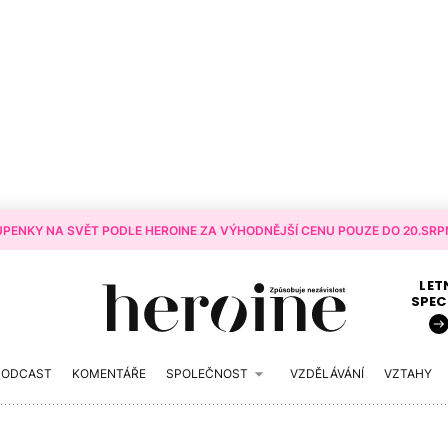
PENKY NA SVĚT PODLE HEROINE ZA VÝHODNĚJŠÍ CENU POUZE DO 20.SRPN
LET
SPEC
PODCAST
KOMENTÁŘE
SPOLEČNOST
VZDĚLÁVÁNÍ
VZTAHY