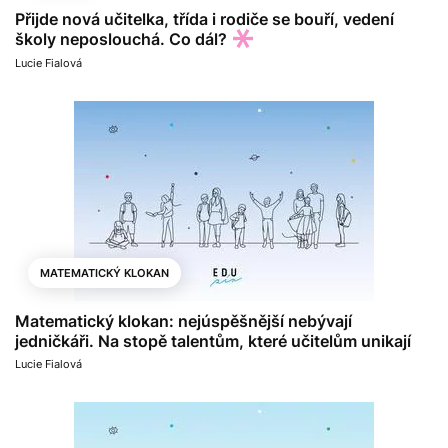
Přijde nová učitelka, třída i rodiče se bouří, vedení
školy neposlouchá. Co dál?
Lucie Fialová
MATEMATICKÝ KLOKAN
Matematický klokan: nejúspěšnější nebývají
jedničkáři. Na stopě talentům, které učitelům unikají
Lucie Fialová