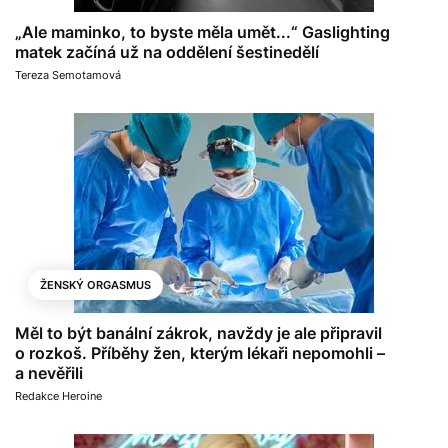
„Ale maminko, to byste měla umět...“ Gaslighting
matek začíná už na oddělení šestinedělí
Tereza Semotamová
ŽENSKÝ ORGASMUS
Měl to být banální zákrok, navždy je ale připravil
o rozkoš. Příběhy žen, kterým lékaři nepomohli –
a nevěřili
Redakce Heroine