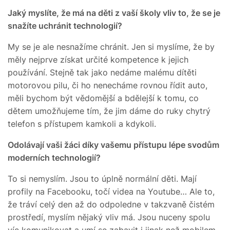
Jaký myslíte, že má na děti z vaší školy vliv to, že se je
snažíte uchránit technologií?
My se je ale nesnažíme chránit. Jen si myslíme, že by
měly nejprve získat určité kompetence k jejich
používání. Stejně tak jako nedáme malému dítěti
motorovou pilu, či ho nenecháme rovnou řídit auto,
měli bychom být vědomější a bdělejší k tomu, co
dětem umožňujeme tím, že jim dáme do ruky chytrý
telefon s přístupem kamkoli a kdykoli.
Odolávají vaši žáci díky vašemu přístupu lépe svodům
moderních technologií?
To si nemyslím. Jsou to úplně normální děti. Mají
profily na Facebooku, točí videa na Youtube… Ale to,
že tráví celý den až do odpoledne v takzvaně čistém
prostředí, myslím nějaký vliv má. Jsou nuceny spolu
víc komunikovat a umí se zabavit i jinak než mobilem.