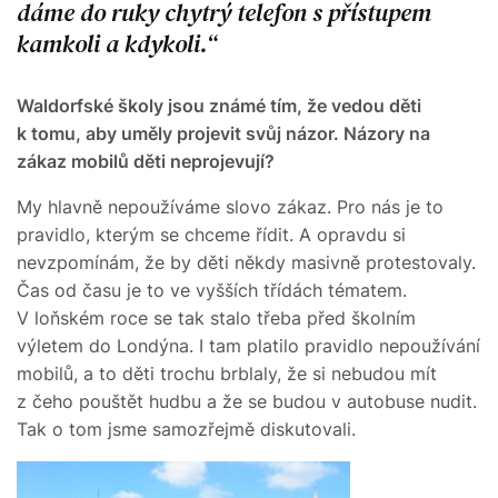
dáme do ruky chytrý telefon s přístupem
kamkoli a kdykoli.
Waldorfské školy jsou známé tím, že vedou děti
k tomu, aby uměly projevit svůj názor. Názory na
zákaz mobilů děti neprojevují?
My hlavně nepoužíváme slovo zákaz. Pro nás je to
pravidlo, kterým se chceme řídit. A opravdu si
nevzpomínám, že by děti někdy masivně protestovaly.
Čas od času je to ve vyšších třídách tématem.
V loňském roce se tak stalo třeba před školním
výletem do Londýna. I tam platilo pravidlo nepoužívání
mobilů, a to děti trochu brblaly, že si nebudou mít
z čeho pouštět hudbu a že se budou v autobuse nudit.
Tak o tom jsme samozřejmě diskutovali.