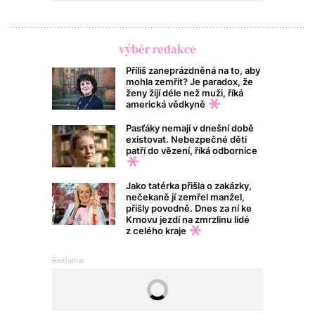
výběr redakce
Příliš zaneprázdněná na to, aby
mohla zemřít? Je paradox, že
ženy žijí déle než muži, říká
americká vědkyně
Pasťáky nemají v dnešní době
existovat. Nebezpečné děti
patří do vězení, říká odbornice
Jako tatérka přišla o zakázky,
nečekaně jí zemřel manžel,
přišly povodně. Dnes za ní ke
Krnovu jezdí na zmrzlinu lidé
z celého kraje