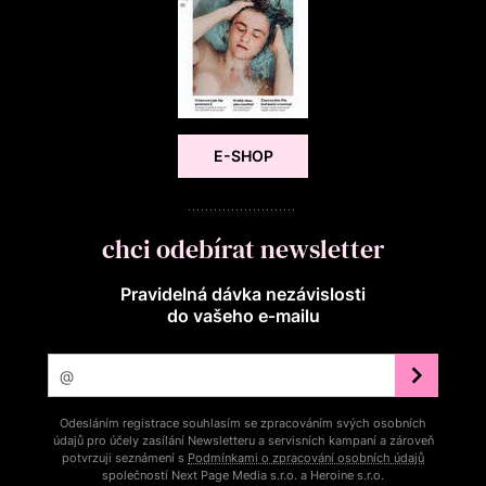
E-SHOP
chci odebírat newsletter
Pravidelná dávka nezávislosti
do vašeho e‑mailu
Odesláním registrace souhlasím se zpracováním svých osobních
údajů pro účely zasílání Newsletteru a servisních kampaní a zároveň
potvrzuji seznámení s
Podmínkami o zpracování osobních údajů
společností Next Page Media s.r.o. a Heroine s.r.o.