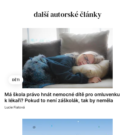
další autorské články
DĚTI
Má škola právo hnát nemocné dítě pro omluvenku
k lékaři? Pokud to není záškolák, tak by neměla
Lucie Fialová