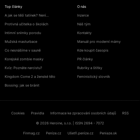
Top články
O nás
A jak se těší tatínek? Není…
Inzerce
Protivná učitelka o školách
Náš tým
Intimní snímky porodu
Kontakty
Mužská masturbace
Manuál pro moderní mámy
Co nesnášíme v sauně
Kde koupit časopis
Korejské zombie masky
PR články
Kvíz: Poznáte narcistu?
Rubriky a štítky
Kingdom Come 2 a ženské tělo
Feministický slovník
Bossing: jak se bránit
Cookies
Pravidla
Informace ke zpracování osobních údajů
RSS
© 2026 Heroine, s.r.o. | ISSN 2694 - 7072
Finmag.cz
Peníze.cz
Ušetři.peníze.cz
Peniaze.sk