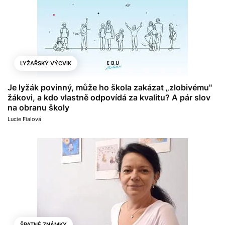
LYŽAŘSKÝ VÝCVIK
Je lyžák povinný, může ho škola zakázat „zlobivému"
žákovi, a kdo vlastně odpovídá za kvalitu? A pár slov
na obranu školy
Lucie Fialová
ŠPATNÉ ZNÁMKY