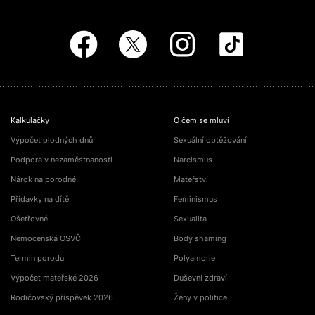
Kalkulačky
O čem se mluví
Výpočet plodných dnů
Sexuální obtěžování
Podpora v nezaměstnanosti
Narcismus
Nárok na porodné
Mateřství
Přídavky na dítě
Feminismus
Ošetřovné
Sexualita
Nemocenská OSVČ
Body shaming
Termín porodu
Polyamorie
Výpočet mateřské 2026
Duševní zdraví
Rodičovský příspěvek 2026
Ženy v politice