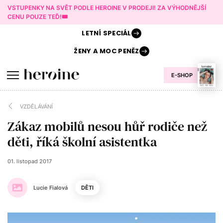
VSTUPENKY NA SVĚT PODLE HEROINE V PRODEJI! ZA VÝHODNĚJŠÍ
CENU POUZE TEĎ!🎟️
LETNÍ
SPECIÁL
ŽENY A
MOC PENĚZ
E-SHOP
VZDĚLÁVÁNÍ
Zákaz mobilů nesou hůř rodiče než
děti, říká školní asistentka
01. listopad 2017
Lucie Fialová
DĚTI