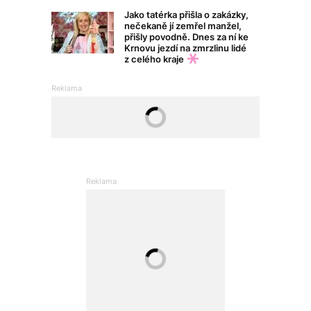
Jako tatérka přišla o zakázky,
nečekaně jí zemřel manžel,
přišly povodně. Dnes za ní ke
Krnovu jezdí na zmrzlinu lidé
z celého kraje