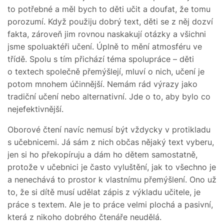
to potřebné a měl bych to děti učit a doufat, že tomu
porozumí. Když použiju dobrý text, děti se z něj dozví
fakta, zároveň jim rovnou naskakují otázky a všichni
jsme spoluaktéři učení. Úplně to mění atmosféru ve
třídě. Spolu s tím přichází téma spolupráce – děti
o textech společně přemýšlejí, mluví o nich, učení je
potom mnohem účinnější. Nemám rád výrazy jako
tradiční učení nebo alternativní. Jde o to, aby bylo co
nejefektivnější.
Oborové čtení navíc nemusí být vždycky v protikladu
s učebnicemi. Já sám z nich občas nějaký text vyberu,
jen si ho překopíruju a dám ho dětem samostatně,
protože v učebnici je často vyluštění, jak to všechno je
a nenechává to prostor k vlastnímu přemýšlení. Ono už
to, že si dítě musí udělat zápis z výkladu učitele, je
práce s textem. Ale je to práce velmi plochá a pasivní,
která z nikoho dobrého čtenáře neudělá.