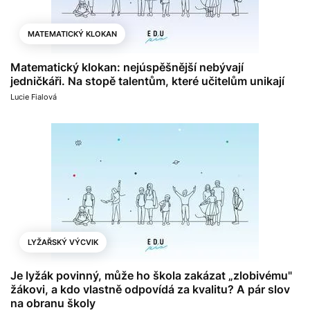
MATEMATICKÝ KLOKAN
Matematický klokan: nejúspěšnější nebývají
jedničkáři. Na stopě talentům, které učitelům unikají
Lucie Fialová
LYŽAŘSKÝ VÝCVIK
Je lyžák povinný, může ho škola zakázat „zlobivému"
žákovi, a kdo vlastně odpovídá za kvalitu? A pár slov
na obranu školy