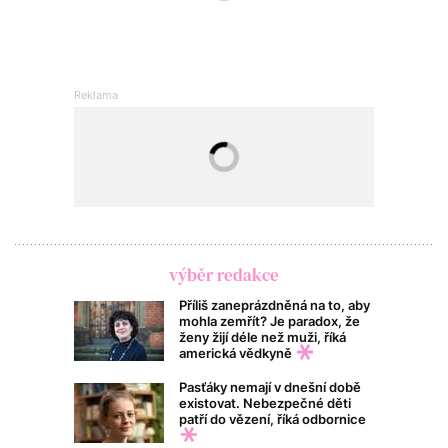
výběr redakce
Příliš zaneprázdněná na to, aby
mohla zemřít? Je paradox, že
ženy žijí déle než muži, říká
americká vědkyně
Pasťáky nemají v dnešní době
existovat. Nebezpečné děti
patří do vězení, říká odbornice