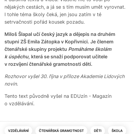
nějakých cestách, a já se s tím musím umět vyrovnat.
I tohle téma školy čeká, jen jsou zatím v té
setrvačnosti pořád kousek pozadu.
Miloš Šlapal učí český jazyk a dějepis na druhém
stupni ZŠ Emila Zátopka v Kopřivnici. Je členem
čtenářské skupiny projektu
Pomáháme školám
k úspěchu
, která se snaží podporovat učitele
v rozvíjení čtenářské gramotnosti dětí.
Rozhovor vyšel 30. října v příloze Akademie Lidových
novin.
Tento text původně vyšel na EDUzín - Magazín
o vzdělávání.
VZDĚLÁVÁNÍ
ČTENÁŘSKÁ GRAMOTNOST
DĚTI
ŠKOLA