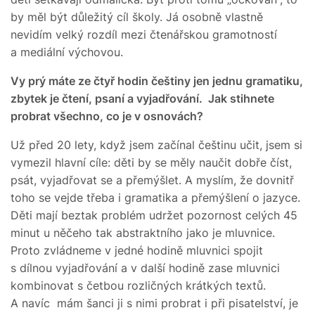
by měl být důležitý cíl školy. Já osobně vlastně
nevidím velký rozdíl mezi čtenářskou gramotností
a mediální výchovou.
Vy prý máte ze čtyř hodin češtiny jen jednu gramatiku,
zbytek je čtení, psaní a vyjadřování. Jak stihnete
probrat všechno, co je v osnovách?
Už před 20 lety, když jsem začínal češtinu učit, jsem si
vymezil hlavní cíle: děti by se měly naučit dobře číst,
psát, vyjadřovat se a přemýšlet. A myslím, že dovnitř
toho se vejde třeba i gramatika a přemýšlení o jazyce.
Děti mají beztak problém udržet pozornost celých 45
minut u něčeho tak abstraktního jako je mluvnice.
Proto zvládneme v jedné hodině mluvnici spojit
s dílnou vyjadřování a v další hodině zase mluvnici
kombinovat s četbou rozličných krátkých textů.
A navíc mám šanci ji s nimi probrat i při pisatelství, je