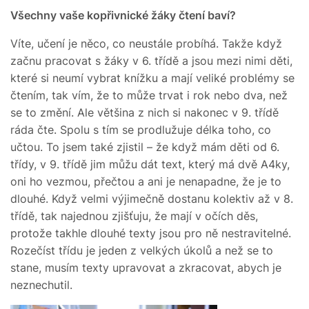
Všechny vaše kopřivnické žáky čtení baví?
Víte, učení je něco, co neustále probíhá. Takže když
začnu pracovat s žáky v 6. třídě a jsou mezi nimi děti,
které si neumí vybrat knížku a mají veliké problémy se
čtením, tak vím, že to může trvat i rok nebo dva, než
se to změní. Ale většina z nich si nakonec v 9. třídě
ráda čte. Spolu s tím se prodlužuje délka toho, co
učtou. To jsem také zjistil – že když mám děti od 6.
třídy, v 9. třídě jim můžu dát text, který má dvě A4ky,
oni ho vezmou, přečtou a ani je nenapadne, že je to
dlouhé. Když velmi výjimečně dostanu kolektiv až v 8.
třídě, tak najednou zjišťuju, že mají v očích děs,
protože takhle dlouhé texty jsou pro ně nestravitelné.
Rozečíst třídu je jeden z velkých úkolů a než se to
stane, musím texty upravovat a zkracovat, abych je
neznechutil.