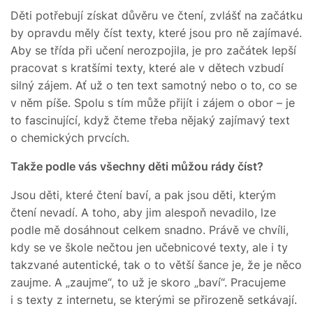
Děti potřebují získat důvěru ve čtení, zvlášť na začátku
by opravdu měly číst texty, které jsou pro ně zajímavé.
Aby se třída při učení nerozpojila, je pro začátek lepší
pracovat s kratšími texty, které ale v dětech vzbudí
silný zájem. Ať už o ten text samotný nebo o to, co se
v něm píše. Spolu s tím může přijít i zájem o obor – je
to fascinující, když čteme třeba nějaký zajímavý text
o chemických prvcích.
Takže podle vás všechny děti můžou rády číst?
Jsou děti, které čtení baví, a pak jsou děti, kterým
čtení nevadí. A toho, aby jim alespoň nevadilo, lze
podle mě dosáhnout celkem snadno. Právě ve chvíli,
kdy se ve škole nečtou jen učebnicové texty, ale i ty
takzvané autentické, tak o to větší šance je, že je něco
zaujme. A „zaujme“, to už je skoro „baví“. Pracujeme
i s texty z internetu, se kterými se přirozeně setkávají.