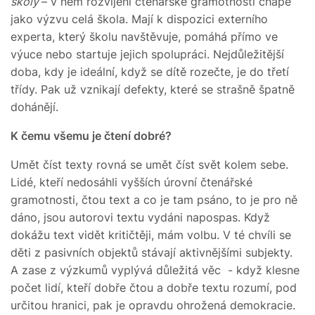
školy
– v něm rozvíjení čtenářské gramotnosti chápe
jako výzvu celá škola. Mají k dispozici externího
experta, který školu navštěvuje, pomáhá přímo ve
výuce nebo startuje jejich spolupráci. Nejdůležitější
doba, kdy je ideální, když se dítě rozečte, je do třetí
třídy. Pak už vznikají defekty, které se strašně špatně
dohánějí.
K čemu všemu je čtení dobré?
Umět číst texty rovná se umět číst svět kolem sebe.
Lidé, kteří nedosáhli vyšších úrovní čtenářské
gramotnosti, čtou text a co je tam psáno, to je pro ně
dáno, jsou autorovi textu vydáni napospas. Když
dokážu text vidět kritičtěji, mám volbu. V té chvíli se
děti z pasivních objektů stávají aktivnějšími subjekty.
A zase z výzkumů vyplývá důležitá věc - když klesne
počet lidí, kteří dobře čtou a dobře textu rozumí, pod
určitou hranici, pak je opravdu ohrožená demokracie.