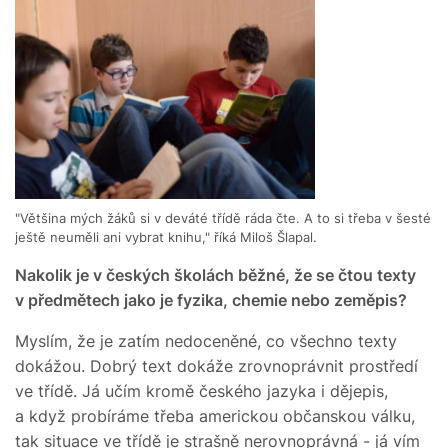
"Většina mých žáků si v deváté třídě ráda čte. A to si třeba v šesté
ještě neuměli ani vybrat knihu," říká Miloš Šlapal.
Nakolik je v českých školách běžné, že se čtou texty
v předmětech jako je fyzika, chemie nebo zeměpis?
Myslím, že je zatím nedoceněné, co všechno texty
dokážou. Dobrý text dokáže zrovnoprávnit prostředí
ve třídě. Já učím kromě českého jazyka i dějepis,
a když probíráme třeba americkou občanskou válku,
tak situace ve třídě je strašně nerovnoprávná - já vím