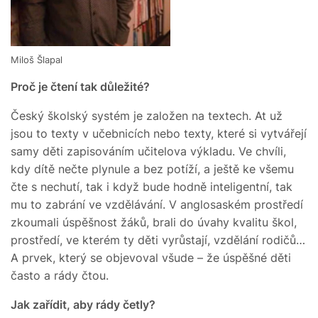
Miloš Šlapal
Proč je čtení tak důležité?
Český školský systém je založen na textech. At už
jsou to texty v učebnicích nebo texty, které si vytvářejí
samy děti zapisováním učitelova výkladu. Ve chvíli,
kdy dítě nečte plynule a bez potíží, a ještě ke všemu
čte s nechutí, tak i když bude hodně inteligentní, tak
mu to zabrání ve vzdělávání. V anglosaském prostředí
zkoumali úspěšnost žáků, brali do úvahy kvalitu škol,
prostředí, ve kterém ty děti vyrůstají, vzdělání rodičů…
A prvek, který se objevoval všude – že úspěšné děti
často a rády čtou.
Jak zařídit, aby rády četly?