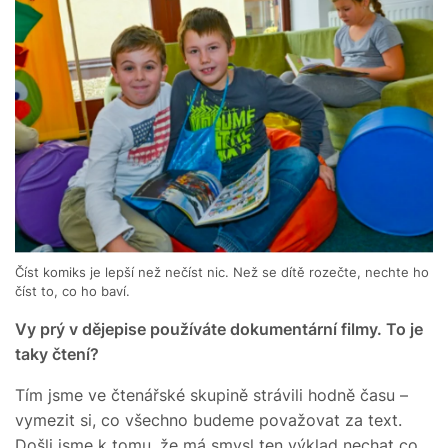
Číst komiks je lepší než nečíst nic. Než se dítě rozečte, nechte ho
číst to, co ho baví.
Vy prý v dějepise používáte dokumentární filmy. To je
taky čtení?
Tím jsme ve čtenářské skupině strávili hodně času –
vymezit si, co všechno budeme považovat za text.
Došli jsme k tomu, že má smysl ten výklad nechat co