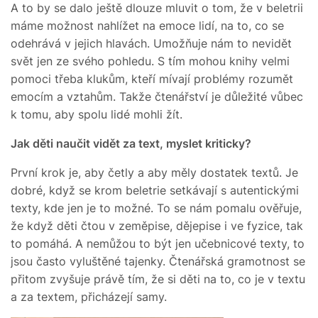
A to by se dalo ještě dlouze mluvit o tom, že v beletrii
máme možnost nahlížet na emoce lidí, na to, co se
odehrává v jejich hlavách. Umožňuje nám to nevidět
svět jen ze svého pohledu. S tím mohou knihy velmi
pomoci třeba klukům, kteří mívají problémy rozumět
emocím a vztahům. Takže čtenářství je důležité vůbec
k tomu, aby spolu lidé mohli žít.
Jak děti naučit vidět za text, myslet kriticky?
První krok je, aby četly a aby měly dostatek textů. Je
dobré, když se krom beletrie setkávají s autentickými
texty, kde jen je to možné. To se nám pomalu ověřuje,
že když děti čtou v zeměpise, dějepise i ve fyzice, tak
to pomáhá. A nemůžou to být jen učebnicové texty, to
jsou často vyluštěné tajenky. Čtenářská gramotnost se
přitom zvyšuje právě tím, že si děti na to, co je v textu
a za textem, přicházejí samy.