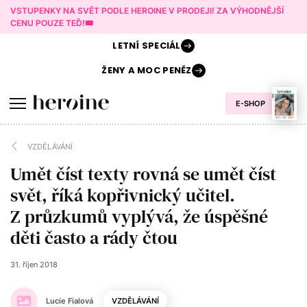
VSTUPENKY NA SVĚT PODLE HEROINE V PRODEJI! ZA VÝHODNĚJŠÍ
CENU POUZE TEĎ!🎟️
LETNÍ
SPECIÁL
ŽENY A
MOC PENĚZ
E-SHOP
VZDĚLÁVÁNÍ
Umět číst texty rovná se umět číst
svět, říká kopřivnický učitel.
Z průzkumů vyplývá, že úspěšné
děti často a rády čtou
31. říjen 2018
Lucie Fialová
VZDĚLÁVÁNÍ