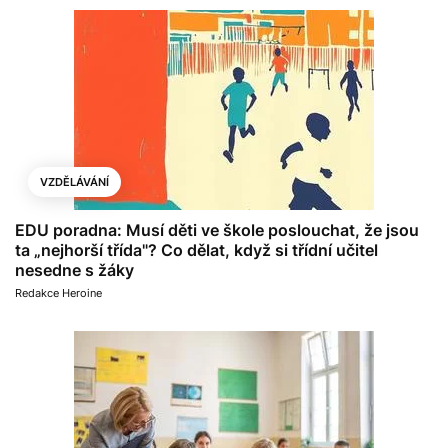
VZDĚLÁVÁNÍ
EDU poradna: Musí děti ve škole poslouchat, že jsou
ta „nejhorší třída"? Co dělat, když si třídní učitel
nesedne s žáky
Redakce Heroine