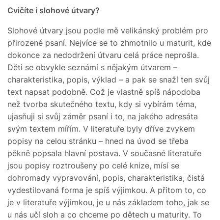
Cvičíte i slohové útvary?
Slohové útvary jsou podle mě velikánský problém pro
přirozené psaní. Nejvíce se to zhmotnilo u maturit, kde
dokonce za nedodržení útvaru celá práce neprošla.
Děti se obvykle seznámí s nějakým útvarem –
charakteristika, popis, výklad – a pak se snaží ten svůj
text napsat podobně. Což je vlastně spíš nápodoba
než tvorba skutečného textu, kdy si vybírám téma,
ujasňuji si svůj záměr psaní i to, na jakého adresáta
svým textem mířím. V literatuře byly dříve zvykem
popisy na celou stránku – hned na úvod se třeba
pěkně popsala hlavní postava. V současné literatuře
jsou popisy roztroušeny po celé knize, mísí se
dohromady vypravování, popis, charakteristika, čistá
vydestilovaná forma je spíš výjimkou. A přitom to, co
je v literatuře výjimkou, je u nás základem toho, jak se
u nás učí sloh a co chceme po dětech u maturity. To