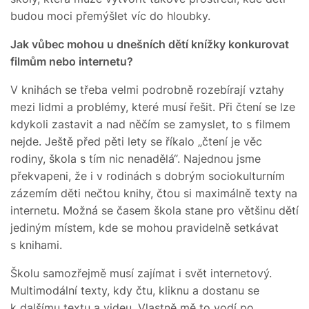
budou moci přemýšlet víc do hloubky.
Jak vůbec mohou u dnešních dětí knížky konkurovat
filmům nebo internetu?
V knihách se třeba velmi podrobně rozebírají vztahy
mezi lidmi a problémy, které musí řešit. Při čtení se lze
kdykoli zastavit a nad něčím se zamyslet, to s filmem
nejde. Ještě před pěti lety se říkalo „čtení je věc
rodiny, škola s tím nic nenadělá“. Najednou jsme
překvapeni, že i v rodinách s dobrým sociokulturním
zázemím děti nečtou knihy, čtou si maximálně texty na
internetu. Možná se časem škola stane pro většinu dětí
jediným místem, kde se mohou pravidelně setkávat
s knihami.
Školu samozřejmě musí zajímat i svět internetový.
Multimodální texty, kdy čtu, kliknu a dostanu se
k dalšímu textu a videu. Vlastně mě to vodí po