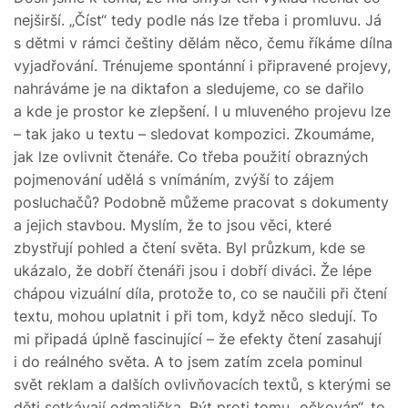
nejširší. „Číst“ tedy podle nás lze třeba i promluvu. Já
s dětmi v rámci češtiny dělám něco, čemu říkáme dílna
vyjadřování. Trénujeme spontánní i připravené projevy,
nahráváme je na diktafon a sledujeme, co se dařilo
a kde je prostor ke zlepšení. I u mluveného projevu lze
– tak jako u textu – sledovat kompozici. Zkoumáme,
jak lze ovlivnit čtenáře. Co třeba použití obrazných
pojmenování udělá s vnímáním, zvýší to zájem
posluchačů? Podobně můžeme pracovat s dokumenty
a jejich stavbou. Myslím, že to jsou věci, které
zbystřují pohled a čtení světa. Byl průzkum, kde se
ukázalo, že dobří čtenáři jsou i dobří diváci. Že lépe
chápou vizuální díla, protože to, co se naučili při čtení
textu, mohou uplatnit i při tom, když něco sledují. To
mi připadá úplně fascinující – že efekty čtení zasahují
i do reálného světa. A to jsem zatím zcela pominul
svět reklam a dalších ovlivňovacích textů, s kterými se
děti setkávají odmalička. Být proti tomu „očkován“, to