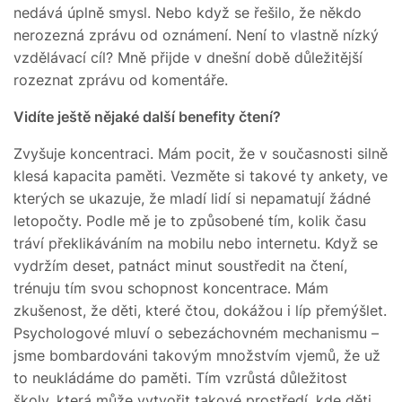
nedává úplně smysl. Nebo když se řešilo, že někdo
nerozezná zprávu od oznámení. Není to vlastně nízký
vzdělávací cíl? Mně přijde v dnešní době důležitější
rozeznat zprávu od komentáře.
Vidíte ještě nějaké další benefity čtení?
Zvyšuje koncentraci. Mám pocit, že v současnosti silně
klesá kapacita paměti. Vezměte si takové ty ankety, ve
kterých se ukazuje, že mladí lidí si nepamatují žádné
letopočty. Podle mě je to způsobené tím, kolik času
tráví překlikáváním na mobilu nebo internetu. Když se
vydržím deset, patnáct minut soustředit na čtení,
trénuju tím svou schopnost koncentrace. Mám
zkušenost, že děti, které čtou, dokážou i líp přemýšlet.
Psychologové mluví o sebezáchovném mechanismu –
jsme bombardováni takovým množstvím vjemů, že už
to neukládáme do paměti. Tím vzrůstá důležitost
školy, která může vytvořit takové prostředí, kde děti