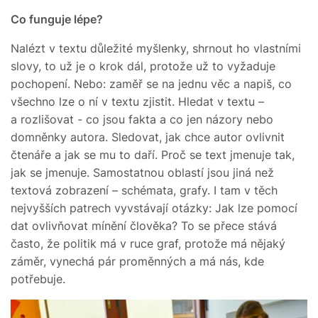
Co funguje lépe?
Nalézt v textu důležité myšlenky, shrnout ho vlastními
slovy, to už je o krok dál, protože už to vyžaduje
pochopení. Nebo: zaměř se na jednu věc a napiš, co
všechno lze o ní v textu zjistit. Hledat v textu –
a rozlišovat - co jsou fakta a co jen názory nebo
domněnky autora. Sledovat, jak chce autor ovlivnit
čtenáře a jak se mu to daří. Proč se text jmenuje tak,
jak se jmenuje. Samostatnou oblastí jsou jiná než
textová zobrazení – schémata, grafy. I tam v těch
nejvyšších patrech vyvstávají otázky: Jak lze pomocí
dat ovlivňovat mínění člověka? To se přece stává
často, že politik má v ruce graf, protože má nějaký
záměr, vynechá pár proměnných a má nás, kde
potřebuje.