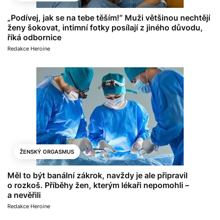
„Podívej, jak se na tebe těším!“ Muži většinou nechtějí
ženy šokovat, intimní fotky posílají z jiného důvodu,
říká odbornice
Redakce Heroine
ŽENSKÝ ORGASMUS
Měl to být banální zákrok, navždy je ale připravil
o rozkoš. Příběhy žen, kterým lékaři nepomohli –
a nevěřili
Redakce Heroine