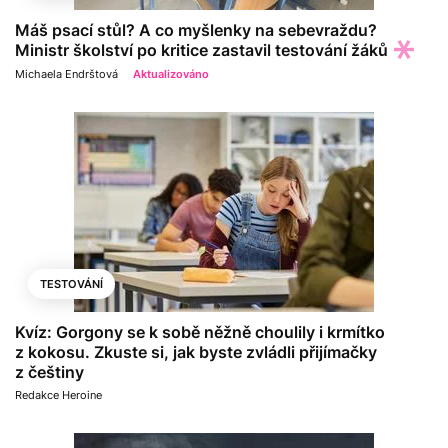
Máš psací stůl? A co myšlenky na sebevraždu?
Ministr školství po kritice zastavil testování žáků
Michaela Endrštová
Aktualizováno
TESTOVÁNÍ
Kvíz: Gorgony se k sobě něžně choulily i krmítko
z kokosu. Zkuste si, jak byste zvládli přijímačky
z češtiny
Redakce Heroine