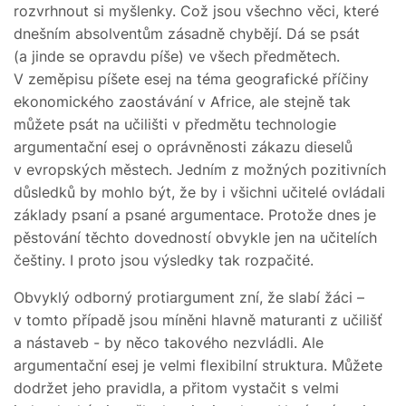
rozvrhnout si myšlenky. Což jsou všechno věci, které
dnešním absolventům zásadně chybějí. Dá se psát
(a jinde se opravdu píše) ve všech předmětech.
V zeměpisu píšete esej na téma geografické příčiny
ekonomického zaostávání v Africe, ale stejně tak
můžete psát na učilišti v předmětu technologie
argumentační esej o oprávněnosti zákazu dieselů
v evropských městech. Jedním z možných pozitivních
důsledků by mohlo být, že by i všichni učitelé ovládali
základy psaní a psané argumentace. Protože dnes je
pěstování těchto dovedností obvykle jen na učitelích
češtiny. I proto jsou výsledky tak rozpačité.
Obvyklý odborný protiargument zní, že slabí žáci –
v tomto případě jsou míněni hlavně maturanti z učilišť
a nástaveb - by něco takového nezvládli. Ale
argumentační esej je velmi flexibilní struktura. Můžete
dodržet jeho pravidla, a přitom vystačit s velmi