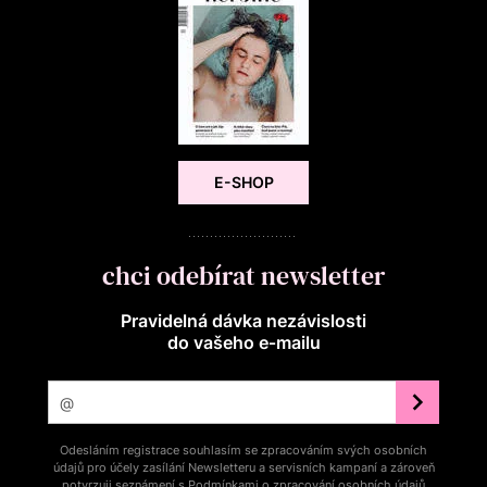
E-SHOP
chci odebírat newsletter
Pravidelná dávka nezávislosti
do vašeho e‑mailu
Odesláním registrace souhlasím se zpracováním svých osobních
údajů pro účely zasílání Newsletteru a servisních kampaní a zároveň
potvrzuji seznámení s
Podmínkami o zpracování osobních údajů