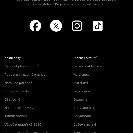
společností Next Page Media s.r.o. a Heroine s.r.o.
Kalkulačky
O čem se mluví
Výpočet plodných dnů
Sexuální obtěžování
Podpora v nezaměstnanosti
Narcismus
Nárok na porodné
Mateřství
Přídavky na dítě
Feminismus
Ošetřovné
Sexualita
Nemocenská OSVČ
Body shaming
Termín porodu
Polyamorie
Výpočet mateřské 2026
Duševní zdraví
Rodičovský příspěvek 2026
Ženy v politice