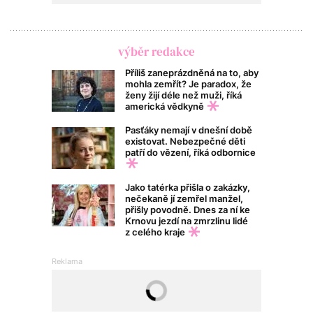
výběr redakce
Příliš zaneprázdněná na to, aby
mohla zemřít? Je paradox, že
ženy žijí déle než muži, říká
americká vědkyně
Pasťáky nemají v dnešní době
existovat. Nebezpečné děti
patří do vězení, říká odbornice
Jako tatérka přišla o zakázky,
nečekaně jí zemřel manžel,
přišly povodně. Dnes za ní ke
Krnovu jezdí na zmrzlinu lidé
z celého kraje