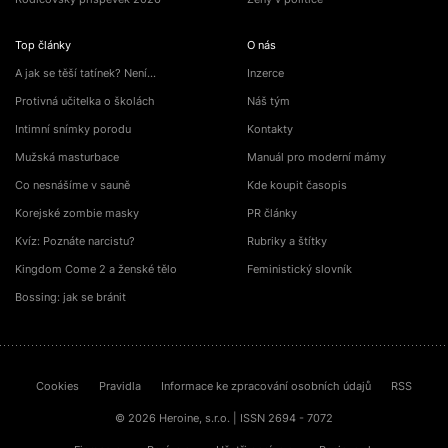
Top články
O nás
A jak se těší tatínek? Není…
Inzerce
Protivná učitelka o školách
Náš tým
Intimní snímky porodu
Kontakty
Mužská masturbace
Manuál pro moderní mámy
Co nesnášíme v sauně
Kde koupit časopis
Korejské zombie masky
PR články
Kvíz: Poznáte narcistu?
Rubriky a štítky
Kingdom Come 2 a ženské tělo
Feministický slovník
Bossing: jak se bránit
Cookies
Pravidla
Informace ke zpracování osobních údajů
RSS
© 2026 Heroine, s.r.o. | ISSN 2694 - 7072