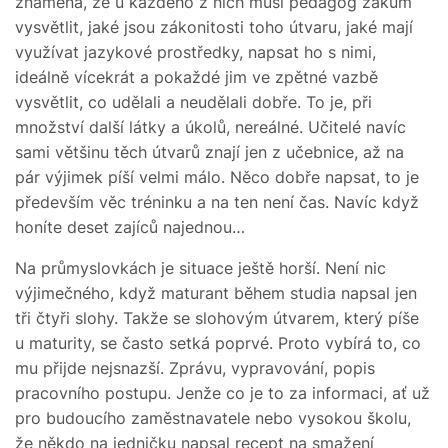
znamená, že u každého z nich musí pedagog žákům
vysvětlit, jaké jsou zákonitosti toho útvaru, jaké mají
využívat jazykové prostředky, napsat ho s nimi,
ideálně vícekrát a pokaždé jim ve zpětné vazbě
vysvětlit, co udělali a neudělali dobře. To je, při
množství další látky a úkolů, nereálné. Učitelé navíc
sami většinu těch útvarů znají jen z učebnice, až na
pár výjimek píší velmi málo. Něco dobře napsat, to je
především věc tréninku a na ten není čas. Navíc když
honíte deset zajíců najednou…
Na průmyslovkách je situace ještě horší. Není nic
výjimečného, když maturant během studia napsal jen
tři čtyři slohy. Takže se slohovým útvarem, který píše
u maturity, se často setká poprvé. Proto vybírá to, co
mu přijde nejsnazší. Zprávu, vypravování, popis
pracovního postupu. Jenže co je to za informaci, ať už
pro budoucího zaměstnavatele nebo vysokou školu,
že někdo na jedničku napsal recept na smažení