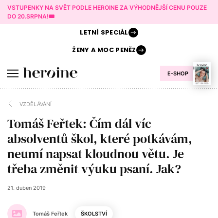
VSTUPENKY NA SVĚT PODLE HEROINE ZA VÝHODNĚJŠÍ CENU POUZE
DO 20.SRPNA!🎟️
LETNÍ
SPECIÁL
ŽENY A
MOC PENĚZ
E-SHOP
VZDĚLÁVÁNÍ
Tomáš Feřtek: Čím dál víc
absolventů škol, které potkávám,
neumí napsat kloudnou větu. Je
třeba změnit výuku psaní. Jak?
21. duben 2019
Tomáš Feřtek
ŠKOLSTVÍ