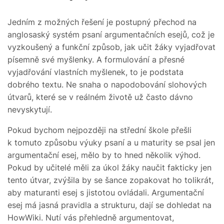
Jedním z možných řešení je postupný přechod na
anglosaský systém psaní argumentačních esejů, což je
vyzkoušený a funkční způsob, jak učit žáky vyjadřovat
písemně své myšlenky. A formulování a přesné
vyjadřování vlastních myšlenek, to je podstata
dobrého textu. Ne snaha o napodobování slohových
útvarů, které se v reálném životě už často dávno
nevyskytují.
Pokud bychom nejpozději na střední škole přešli
k tomuto způsobu výuky psaní a u maturity se psal jen
argumentační esej, mělo by to hned několik výhod.
Pokud by učitelé měli za úkol žáky naučit fakticky jen
tento útvar, zvýšila by se šance zopakovat ho tolikrát,
aby maturanti esej s jistotou ovládali. Argumentační
esej má jasná pravidla a strukturu, dají se dohledat na
HowWiki. Nutí vás přehledně argumentovat,