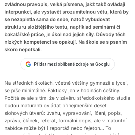
zvládnou pravopis, velká písmena, jakž takž ovládají
interpunkci, ale vystavět srozumitelnou větu, která by
se nezapletla sama do sebe, natož vybudovat
strukturu složitějšího textu, například seminární či
bakalářské práce, je úkol nad jejich síly. Důvody těch
nízkých kompetencí se opakují. Na škole se s psaním
skoro nepotkali.
Přidat mezi oblíbené zdroje na Googlu
Na středních školách, včetně většiny gymnázií a lyceí,
se píše minimálně. Fakticky jen v hodinách češtiny.
Počítá se ale s tím, že v závěru středoškolského studia
budou maturanti ovládat přinejmenším deset
slohových útvarů: úvahu, vypravování, líčení, popis,
zprávu, článek, referát, formální dopis, ale v maturitní
nabídce může být i reportáž nebo fejeton… To