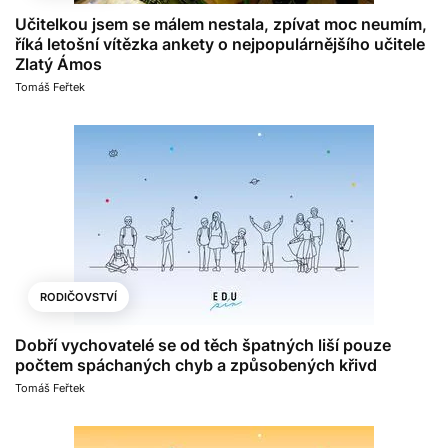
Učitelkou jsem se málem nestala, zpívat moc neumím,
říká letošní vítězka ankety o nejpopulárnějšího učitele
Zlatý Ámos
Tomáš Feřtek
RODIČOVSTVÍ
Dobří vychovatelé se od těch špatných liší pouze
počtem spáchaných chyb a způsobených křivd
Tomáš Feřtek