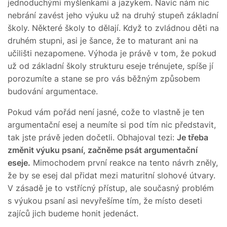
jednoduchými myšlenkami a jazykem. Navíc nám nic
nebrání zavést jeho výuku už na druhý stupeň základní
školy. Některé školy to dělají. Když to zvládnou děti na
druhém stupni, asi je šance, že to maturant ani na
učilišti nezapomene. Výhoda je právě v tom, že pokud
už od základní školy strukturu eseje trénujete, spíše jí
porozumíte a stane se pro vás běžným způsobem
budování argumentace.
Pokud vám pořád není jasné, cože to vlastně je ten
argumentační esej a neumíte si pod tím nic představit,
tak jste právě jeden dočetli. Obhajoval tezi:
Je třeba
změnit výuku psaní, začněme psát argumentační
eseje.
Mimochodem první reakce na tento návrh zněly,
že by se esej dal přidat mezi maturitní slohové útvary.
V zásadě je to vstřícný přístup, ale současný problém
s výukou psaní asi nevyřešíme tím, že místo deseti
zajíců jich budeme honit jedenáct.