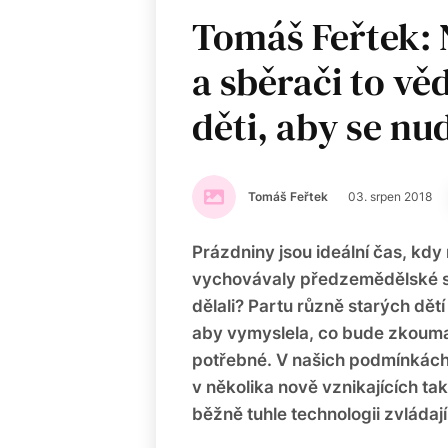
Tomáš Feřtek: 
a sběrači to věd
děti, aby se nud
Tomáš Feřtek
03. srpen 2018
Prázdniny jsou ideální čas, kd
vychovávaly předzemědělské spo
dělali? Partu různě starých dětí 
aby vymyslela, co bude zkoumat
potřebné. V našich podmínkách 
v několika nově vznikajících t
běžně tuhle technologii zvládaj