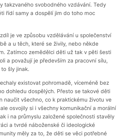
cipy takzvaného svobodného vzdávání. Tedy
ti řídí samy a dospělí jim do toho moc
ozdíl je ve způsobu vzdělávání u společenství
ě a u těch, které se živily, nebo někde
m. Zatímco zemědělci děti už tak v pěti šesti
li a považují je především za pracovní sílu,
o šly jinak.
nechaly existovat pohromadě, víceméně bez
ho dohledu dospělých. Přesto se takové děti
 naučit všechno, co k praktickému životu ve
ale osvojily si i všechny komunikační a morální
k i na průmyslu založené společnosti stavěly
áci a tvrdé náboženské či ideologické
unity měly za to, že děti se věci potřebné