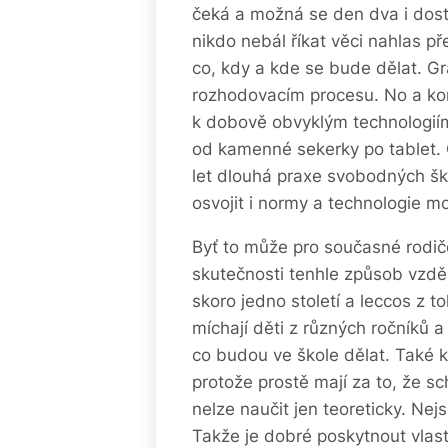
čeká a možná se den dva i dost 
nikdo nebál říkat věci nahlas p
co, kdy a kde se bude dělat. G
rozhodovacím procesu. No a kon
k dobově obvyklým technologiím,
od kamenné sekerky po tablet.
let dlouhá praxe svobodných šk
osvojit i normy a technologie m
Byť to může pro současné rodič
skutečnosti tenhle způsob vzdě
skoro jedno století a leccos z t
míchají děti z různých ročníků a
co budou ve škole dělat. Také k
protože prostě mají za to, že s
nelze naučit jen teoreticky. Nejs
Takže je dobré poskytnout vla