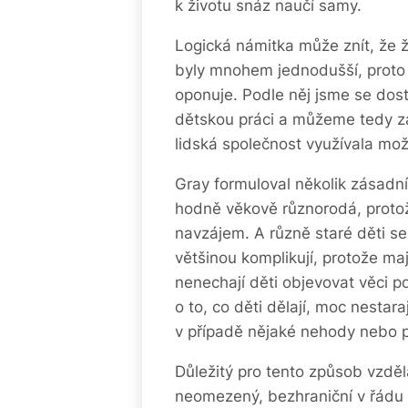
k životu snáz naučí samy.
Logická námitka může znít, že ž
byly mnohem jednodušší, proto 
oponuje. Podle něj jsme se dost
dětskou práci a můžeme tedy za
lidská společnost využívala možn
Gray formuloval několik zásadní
hodně věkově různorodá, protož
navzájem. A různě staré děti se
většinou komplikují, protože maj
nenechají děti objevovat věci po
o to, co děti dělají, moc nestar
v případě nějaké nehody nebo p
Důležitý pro tento způsob vzděl
neomezený, bezhraniční v řádu 