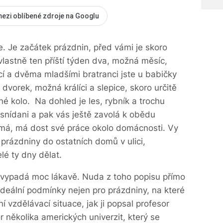
mezi oblíbené zdroje na Googlu
. Je začátek prázdnin, před vámi je skoro
lastně ten příští týden dva, možná měsíc,
cí a dvěma mladšími bratranci jste u babičky
dvorek, možná králíci a slepice, skoro určitě
né kolo. Na dohled je les, rybník a trochu
 snídani a pak vás ještě zavolá k obědu
šímá, má dost své práce okolo domácnosti. Vy
 prázdniny do ostatních domů v ulici,
lé ty dny dělat.
i nevypadá moc lákavě. Nuda z toho popisu přímo
 ideální podmínky nejen pro prázdniny, na které
í vzdělávací situace, jak ji popsal profesor
r několika amerických univerzit, který se