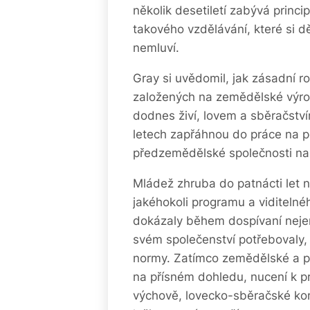
několik desetiletí zabývá prin
takového vzdělávání, které si dě
nemluví.
Gray si uvědomil, jak zásadní r
založených na zemědělské výrob
dodnes živí, lovem a sběračství
letech zapřáhnou do práce na po
předzemědělské společnosti na t
Mládež zhruba do patnácti let 
jakéhokoli programu a viditelné
dokázaly během dospívaní nejen
svém společenství potřebovaly, 
normy. Zatímco zemědělské a pa
na přísném dohledu, nucení k pr
výchově, lovecko-sběračské kom