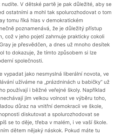
nudíte. V dětské partě je pak důležité, aby se
řed ostatními a mohl tak spolurozhodovat o tom
ray tomu říká hlas v demokratickém
ečně poznamenává, že je důležitý přístup
 což v jeho pojetí zahrnuje prakticky cokoli
 Gray je přesvědčen, a dnes už mnoho desítek
ol to dokazuje, že tímto způsobem si lze
oderní společnosti.
e vypadat jako nesmyslná liberální novota, ve
lávání užíváme na „prázdninách u babičky“ už
oho používají i běžné veřejné školy. Například
 nechávají jim velkou volnost ve výběru toho,
ladou důraz na vnitřní demokracii ve škole,
chopnosti diskutovat a spolurozhodovat se
píš se to děje, třeba v malém, i ve vaší škole.
stním dětem nějaký náskok. Pokud máte tu