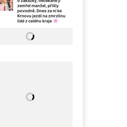
o zakázky, nečekaně jí
zemřel manžel, přišly
povodně. Dnes za ní ke
Krnovu jezdí na zmrzlinu
lidé z celého kraje