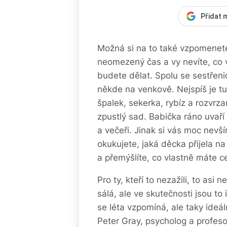
Přidat 
Možná si na to také vzpomenete
neomezený čas a vy nevíte, co v
budete dělat. Spolu se sestřeni
někde na venkově. Nejspíš je tu 
špalek, sekerka, rybíz a rozvrza
zpustlý sad. Babička ráno uvaří
a večeři. Jinak si vás moc nev
okukujete, jaká děcka přijela na
a přemýšlíte, co vlastně máte ce
Pro ty, kteří to nezažili, to as
sálá, ale ve skutečnosti jsou to
se léta vzpomíná, ale taky ideáln
Peter Gray, psycholog a profeso