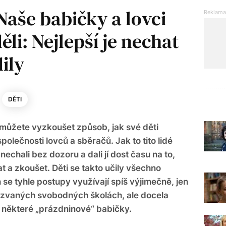
Naše babičky a lovci
ěli: Nejlepší je nechat
ily
DĚTI
y můžete vyzkoušet způsob, jak své děti
lečnosti lovců a sběračů. Jak to tito lidé
nechali bez dozoru a dali jí dost času na to,
 a zkoušet. Děti se takto učily všechno
se tyhle postupy využívají spíš výjimečně, jen
akzvaných svobodných školách, ale docela
í některé „prázdninové“ babičky.