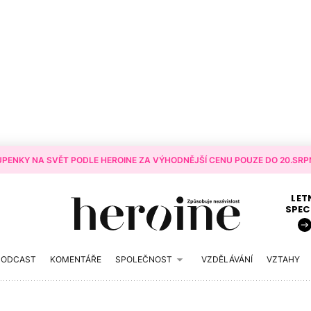
PENKY NA SVĚT PODLE HEROINE ZA VÝHODNĚJŠÍ CENU POUZE DO 20.SRPN
LET
SPEC
PODCAST
KOMENTÁŘE
SPOLEČNOST
VZDĚLÁVÁNÍ
VZTAHY