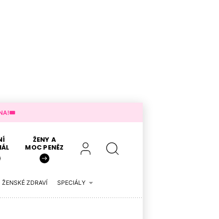
A!🎟️
NÍ
ŽENY A
IÁL
MOC PENĚZ
ŽENSKÉ ZDRAVÍ
SPECIÁLY