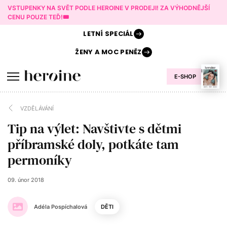
VSTUPENKY NA SVĚT PODLE HEROINE V PRODEJI! ZA VÝHODNĚJŠÍ
CENU POUZE TEĎ!🎟️
LETNÍ
SPECIÁL
ŽENY A
MOC PENĚZ
E-SHOP
VZDĚLÁVÁNÍ
Tip na výlet: Navštivte s dětmi
příbramské doly, potkáte tam
permoníky
09. únor 2018
Adéla Pospíchalová
DĚTI