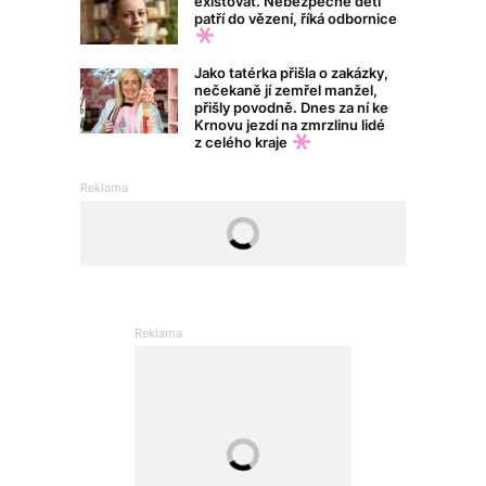
existovat. Nebezpečné děti
patří do vězení, říká odbornice
Jako tatérka přišla o zakázky,
nečekaně jí zemřel manžel,
přišly povodně. Dnes za ní ke
Krnovu jezdí na zmrzlinu lidé
z celého kraje