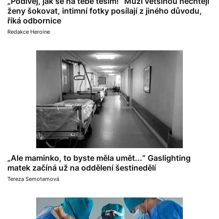
„Podívej, jak se na tebe těším!“ Muži většinou nechtějí
ženy šokovat, intimní fotky posílají z jiného důvodu,
říká odbornice
Redakce Heroine
„Ale maminko, to byste měla umět...“ Gaslighting
matek začíná už na oddělení šestinedělí
Tereza Semotamová