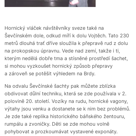
Hornický vláček návštěvníky sveze také na
Ševčínském dole, odkud míří k dolu Vojtěch. Tato 230
metrů dlouhá trať dříve sloužila k přepravě rud z dolu
na prokopskou úpravnu. Vede nad zemí, takže i ti,
kterým nedělá dobře tma a stísněné prostředí šachet,
si mohou vyzkoušet hornický způsob přepravy
a zároveň se potěšit výhledem na Brdy.
Na odvalu Ševčínské šachty pak můžete zblízka
obdivovat důlní techniku, která se zde používala v 2.
polovině 20. století. Vozíky na rudu, hornické vagony,
výtahy jsou venku a dostanete se k nim bez problémů.
Je zde také replika historického báňského žentouru,
rumpálu a zvoničky. Děti se zde mohou volně
pohybovat a prozkoumávat vystavené exponáty.