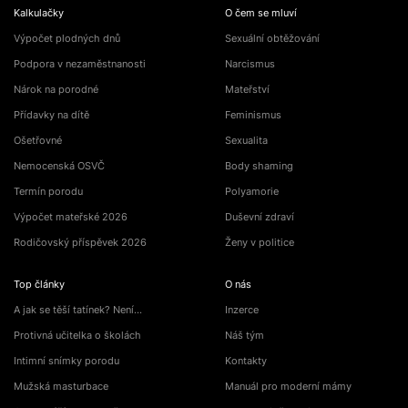
Kalkulačky
O čem se mluví
Výpočet plodných dnů
Sexuální obtěžování
Podpora v nezaměstnanosti
Narcismus
Nárok na porodné
Mateřství
Přídavky na dítě
Feminismus
Ošetřovné
Sexualita
Nemocenská OSVČ
Body shaming
Termín porodu
Polyamorie
Výpočet mateřské 2026
Duševní zdraví
Rodičovský příspěvek 2026
Ženy v politice
Top články
O nás
A jak se těší tatínek? Není…
Inzerce
Protivná učitelka o školách
Náš tým
Intimní snímky porodu
Kontakty
Mužská masturbace
Manuál pro moderní mámy