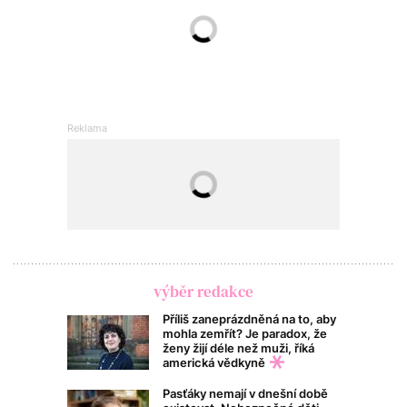
výběr redakce
Příliš zaneprázdněná na to, aby
mohla zemřít? Je paradox, že
ženy žijí déle než muži, říká
americká vědkyně
Pasťáky nemají v dnešní době