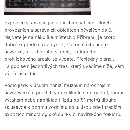
Expozice skanzenu jsou umístěné v historických
provozních a správních objektech bývalých dolů.
Najdete je na několika místech v Příbrami, je proto
dobré si předem rozmyslet, kterou část chcete
navštívit, a podle toho si určit, do kterého
prohlídkového areálu se vydáte. Přehledný plánek
i s popisem jednotlivých tras, který uvádíme níže, vám
výběr usnadní.
Vedle jízdy vláčkem nabízí muzeum náročnějším
návštěvníkům prohlídky několika kilometrů štol, fárání
výtahem nebo například i jízdu po 51 metrů dlouhé
skluzavce k obřímu vodnímu kolu. Jsou zde i tradiční
expozice mineralogické sbírky či havířského folkloru.