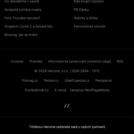
Co nesnášíme v sauně
Kde koupit časopis
Korejské zombie masky
PR články
Kvíz: Poznáte narcistu?
Rubriky a štítky
Kingdom Come 2 a ženské tělo
Feministický slovník
Bossing: jak se bránit
Cookies
Pravidla
Informace ke zpracování osobních údajů
RSS
© 2026 Heroine, s.r.o. | ISSN 2694 - 7072
Finmag.cz
Peníze.cz
Ušetři.peníze.cz
Peniaze.sk
Footballclub.cz
E-shop - časopisy NextPageMedia
sinfin.digital
Tištěnou Heroine seženete také u našich partnerů