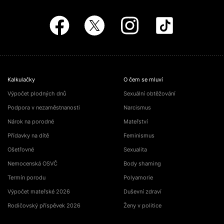
Kalkulačky
O čem se mluví
Výpočet plodných dnů
Sexuální obtěžování
Podpora v nezaměstnanosti
Narcismus
Nárok na porodné
Mateřství
Přídavky na dítě
Feminismus
Ošetřovné
Sexualita
Nemocenská OSVČ
Body shaming
Termín porodu
Polyamorie
Výpočet mateřské 2026
Duševní zdraví
Rodičovský příspěvek 2026
Ženy v politice