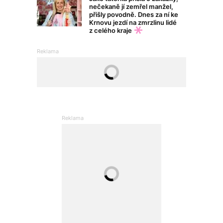
nečekaně jí zemřel manžel,
přišly povodně. Dnes za ní ke
Krnovu jezdí na zmrzlinu lidé
z celého kraje