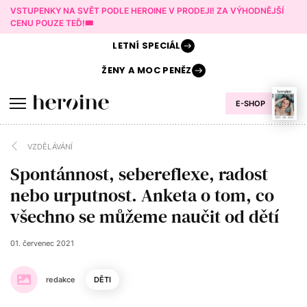
VSTUPENKY NA SVĚT PODLE HEROINE V PRODEJI! ZA VÝHODNĚJŠÍ
CENU POUZE TEĎ!🎟️
LETNÍ
SPECIÁL
ŽENY A
MOC PENĚZ
E-SHOP
VZDĚLÁVÁNÍ
Spontánnost, sebereflexe, radost
nebo urputnost. Anketa o tom, co
všechno se můžeme naučit od dětí
01. červenec 2021
redakce
DĚTI