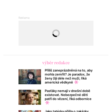
výběr redakce
Příliš zaneprázdněná na to, aby
mohla zemřít? Je paradox, že
ženy žijí déle než muži, říká
americká vědkyně
Pasťáky nemají v dnešní době
existovat. Nebezpečné děti
patří do vězení, říká odbornice
Jako tatérka přišla o zakázky,