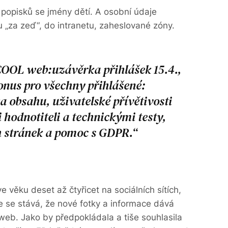
z popisků se jmény dětí. A osobní údaje
u „za zeď“, do intranetu, zaheslované zóny.
COOL web:uzávěrka přihlášek 15.4.,
onus pro všechny přihlášené:
a obsahu, uživatelské přívětivosti
 hodnotiteli a technickými testy,
h stránek a pomoc s GDPR.
e věku deset až čtyřicet na sociálních sítích,
že se stává, že nové fotky a informace dává
web. Jako by předpokládala a tiše souhlasila