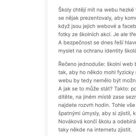
Školy chtějí mít na webu hezké
se nějak prezentovaly, aby kom
když jsou jejich webové a face
fotky ze školních akcí. Je ale t
A bezpečnost se dnes řeší hlavn
myslet na ochranu identity škol
Řečeno jednoduše: školní web b
tak, aby ho někdo mohl fyzicky n
webu by tedy nemělo být možné 
A jak se to může stát? Takto: 
dítěte, na jiném místě zase sezn
najdete rozvrh hodin. Tohle v
špatnými úmysly, aby si zjistil,
Nováková končí školu a odebír
taky někde na internetu zjistit.