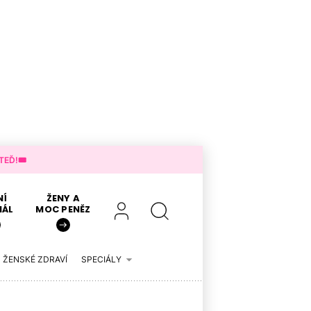
EĎ!🎟️
NÍ
ŽENY A
IÁL
MOC PENĚZ
ŽENSKÉ ZDRAVÍ
SPECIÁLY