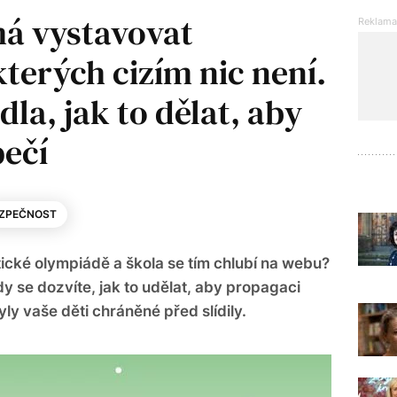
á vystavovat
terých cizím nic není.
dla, jak to dělat, aby
pečí
ZPEČNOST
cké olympiádě a škola se tím chlubí na webu?
y se dozvíte, jak to udělat, aby propagaci
ly vaše děti chráněné před slídily.