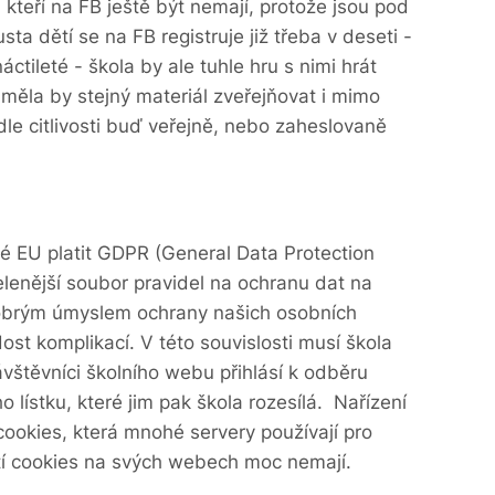
, kteří na FB ještě být nemají, protože jsou pod
usta dětí se na FB registruje již třeba v deseti -
ctileté - škola by ale tuhle hru s nimi hrát
 měla by stejný materiál zveřejňovat i mimo
dle citlivosti buď veřejně, nebo zaheslovaně
lé EU platit GDPR (General Data Protection
lenější soubor pravidel na ochranu dat na
dobrým úmyslem ochrany našich osobních
ost komplikací. V této souvislosti musí škola
návštěvníci školního webu přihlásí k odběru
o lístku, které jim pak škola rozesílá. Nařízení
cookies, která mnohé servery používají pro
stí cookies na svých webech moc nemají.