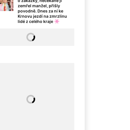
o zakázky, nečekaně jí
zemřel manžel, přišly
povodně. Dnes za ní ke
Krnovu jezdí na zmrzlinu
lidé z celého kraje