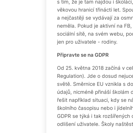
s tím, že je tam najdou i školáci
věkovou hranicí třinácti let. Spo
a nejčastěji se vydávají za osmná
neměla. Pokud je aktivní na FB,
sociální sítě, na svém webu, po
jen pro uživatele - rodiny.
Připravte se na GDPR
Od 25. května 2018 začíná v ce
Regulation). Jde o dosud nejuce
světě. Směrnice EU vznikla s 
údajů, nicméně přináší školám d
řešit například situaci, kdy se 
školního časopisu nebo i jídelníh
GDPR se týká i tak rozšířených 
odlišení uživatele. Školy naště