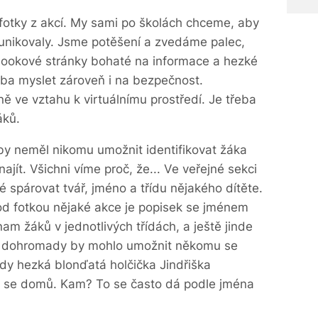
 fotky z akcí. My sami po školách chceme, aby
unikovaly. Jsme potěšení a zvedáme palec,
bookové stránky bohaté na informace a hezké
řeba myslet zároveň i na bezpečnost.
ě ve vztahu k virtuálnímu prostředí. Je třeba
áků.
y neměl nikomu umožnit identifikovat žáka
ajít. Všichni víme proč, že... Ve veřejné sekci
spárovat tvář, jméno a třídu nějakého dítěte.
pod fotkou nějaké akce je popisek se jménem
am žáků v jednotlivých třídách, a ještě jinde
še dohromady by mohlo umožnit někomu se
 kdy hezká blonďatá holčička Jindřiška
á se domů. Kam? To se často dá podle jména