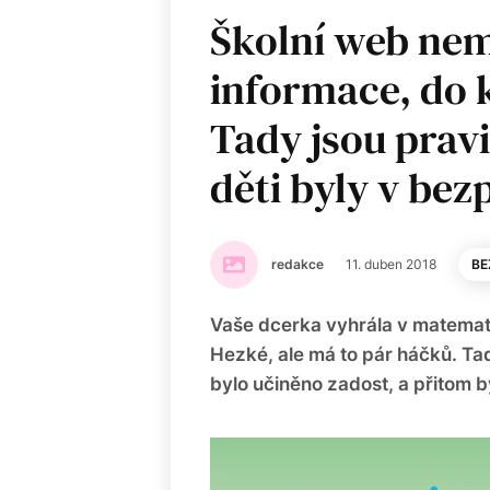
Školní web nem
informace, do k
Tady jsou pravi
děti byly v bez
redakce
11. duben 2018
BE
Vaše dcerka vyhrála v matemati
Hezké, ale má to pár háčků. Tad
bylo učiněno zadost, a přitom by