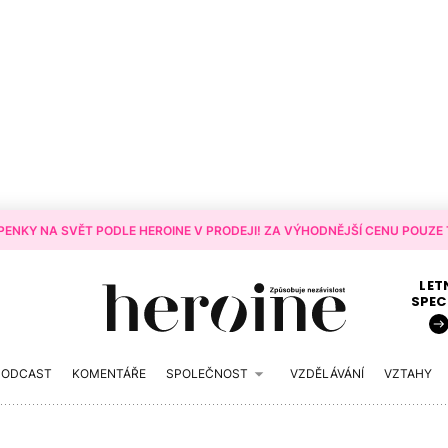
ENKY NA SVĚT PODLE HEROINE V PRODEJI! ZA VÝHODNĚJŠÍ CENU POUZE T
LET
SPEC
PODCAST
KOMENTÁŘE
SPOLEČNOST
VZDĚLÁVÁNÍ
VZTAHY