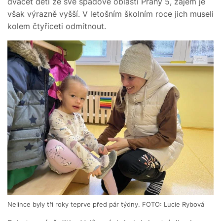
dvacet dětí ze své spádové oblasti Prahy 5, zájem je
však výrazně vyšší. V letošním školním roce jich museli
kolem čtyřiceti odmítnout.
Nelince byly tři roky teprve před pár týdny. FOTO: Lucie Rybová