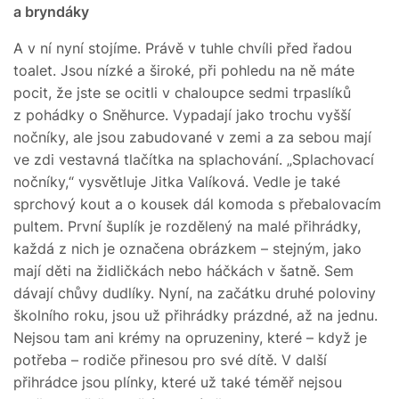
a bryndáky
A v ní nyní stojíme. Právě v tuhle chvíli před řadou
toalet. Jsou nízké a široké, při pohledu na ně máte
pocit, že jste se ocitli v chaloupce sedmi trpaslíků
z pohádky o Sněhurce. Vypadají jako trochu vyšší
nočníky, ale jsou zabudované v zemi a za sebou mají
ve zdi vestavná tlačítka na splachování. „Splachovací
nočníky,“ vysvětluje Jitka Valíková. Vedle je také
sprchový kout a o kousek dál komoda s přebalovacím
pultem. První šuplík je rozdělený na malé přihrádky,
každá z nich je označena obrázkem – stejným, jako
mají děti na židličkách nebo háčkách v šatně. Sem
dávají chůvy dudlíky. Nyní, na začátku druhé poloviny
školního roku, jsou už přihrádky prázdné, až na jednu.
Nejsou tam ani krémy na opruzeniny, které – když je
potřeba – rodiče přinesou pro své dítě. V další
přihrádce jsou plínky, které už také téměř nejsou