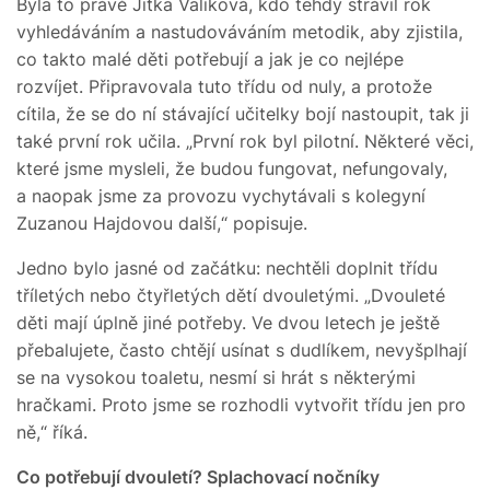
Byla to právě Jitka Valíková, kdo tehdy strávil rok
vyhledáváním a nastudováváním metodik, aby zjistila,
co takto malé děti potřebují a jak je co nejlépe
rozvíjet. Připravovala tuto třídu od nuly, a protože
cítila, že se do ní stávající učitelky bojí nastoupit, tak ji
také první rok učila. „První rok byl pilotní. Některé věci,
které jsme mysleli, že budou fungovat, nefungovaly,
a naopak jsme za provozu vychytávali s kolegyní
Zuzanou Hajdovou další,“ popisuje.
Jedno bylo jasné od začátku: nechtěli doplnit třídu
tříletých nebo čtyřletých dětí dvouletými. „Dvouleté
děti mají úplně jiné potřeby. Ve dvou letech je ještě
přebalujete, často chtějí usínat s dudlíkem, nevyšplhají
se na vysokou toaletu, nesmí si hrát s některými
hračkami. Proto jsme se rozhodli vytvořit třídu jen pro
ně,“ říká.
Co potřebují dvouletí? Splachovací nočníky