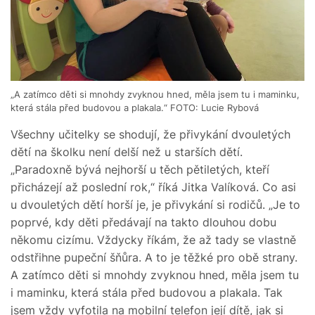
„A zatímco děti si mnohdy zvyknou hned, měla jsem tu i maminku,
která stála před budovou a plakala.“ FOTO: Lucie Rybová
Všechny učitelky se shodují, že přivykání dvouletých
dětí na školku není delší než u starších dětí.
„Paradoxně bývá nejhorší u těch pětiletých, kteří
přicházejí až poslední rok,“ říká Jitka Valíková. Co asi
u dvouletých dětí horší je, je přivykání si rodičů. „Je to
poprvé, kdy děti předávají na takto dlouhou dobu
někomu cizímu. Vždycky říkám, že až tady se vlastně
odstřihne pupeční šňůra. A to je těžké pro obě strany.
A zatímco děti si mnohdy zvyknou hned, měla jsem tu
i maminku, která stála před budovou a plakala. Tak
jsem vždy vyfotila na mobilní telefon její dítě, jak si