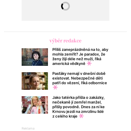
výběr redakce
Příliš zaneprázdněná na to, aby
mohla zemřít? Je paradox, že
ženy žijí déle než muži, říká
americká vědkyně
Pasťáky nemají v dnešní době
existovat. Nebezpečné děti
patří do vězení, říká odbornice
Jako tatérka přišla o zakázky,
nečekaně jí zemřel manžel,
přišly povodně. Dnes za ní ke
Krnovu jezdí na zmrzlinu lidé
z celého kraje