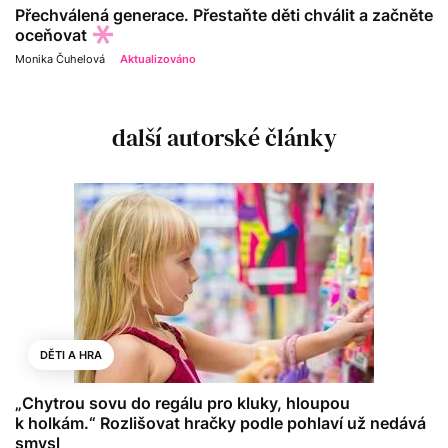
Přechválená generace. Přestaňte děti chválit a začněte
oceňovat
Monika Čuhelová
Aktualizováno
další autorské články
DĚTI A HRA
„Chytrou sovu do regálu pro kluky, hloupou
k holkám.“ Rozlišovat hračky podle pohlaví už nedává
smysl