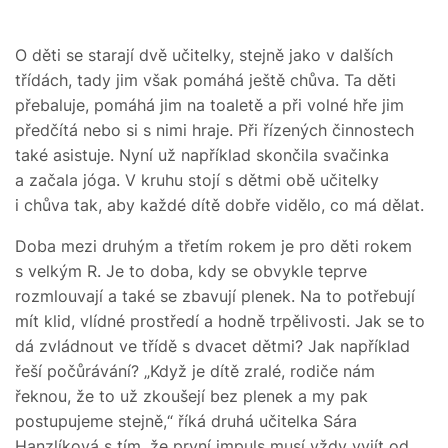
O děti se starají dvě učitelky, stejně jako v dalších
třídách, tady jim však pomáhá ještě chůva. Ta děti
přebaluje, pomáhá jim na toaletě a při volné hře jim
předčítá nebo si s nimi hraje. Při řízených činnostech
také asistuje. Nyní už například skončila svačinka
a začala jóga. V kruhu stojí s dětmi obě učitelky
i chůva tak, aby každé dítě dobře vidělo, co má dělat.
Doba mezi druhým a třetím rokem je pro děti rokem
s velkým R. Je to doba, kdy se obvykle teprve
rozmlouvají a také se zbavují plenek. Na to potřebují
mít klid, vlídné prostředí a hodně trpělivosti. Jak se to
dá zvládnout ve třídě s dvacet dětmi? Jak například
řeší počůrávání? „Když je dítě zralé, rodiče nám
řeknou, že to už zkoušejí bez plenek a my pak
postupujeme stejně,“ říká druhá učitelka Sára
Hanzlíková s tím, že první impuls musí vždy vyjít od