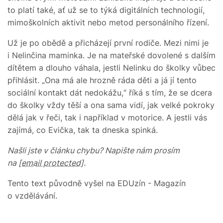
to platí také, ať už se to týká digitálních technologií,
mimoškolních aktivit nebo metod personálního řízení.
Už je po obědě a přicházejí první rodiče. Mezi nimi je
i Nelinčina maminka. Je na mateřské dovolené s dalším
dítětem a dlouho váhala, jestli Nelinku do školky vůbec
přihlásit. „Ona má ale hrozně ráda děti a já jí tento
sociální kontakt dát nedokážu,“ říká s tím, že se dcera
do školky vždy těší a ona sama vidí, jak velké pokroky
dělá jak v řeči, tak i například v motorice. A jestli vás
zajímá, co Evička, tak ta dneska spinká.
Našli jste v článku chybu? Napište nám prosím
na
[email protected]
.
Tento text původně vyšel na EDUzín - Magazín
o vzdělávání.