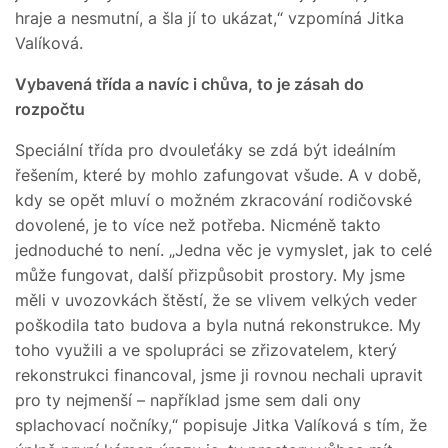
hraje a nesmutní, a šla jí to ukázat,“ vzpomíná Jitka
Valíková.
Vybavená třída a navíc i chůva, to je zásah do
rozpočtu
Speciální třída pro dvouleťáky se zdá být ideálním
řešením, které by mohlo zafungovat všude. A v době,
kdy se opět mluví o možném zkracování rodičovské
dovolené, je to více než potřeba. Nicméně takto
jednoduché to není. „Jedna věc je vymyslet, jak to celé
může fungovat, další přizpůsobit prostory. My jsme
měli v uvozovkách štěstí, že se vlivem velkých veder
poškodila tato budova a byla nutná rekonstrukce. My
toho využili a ve spolupráci se zřizovatelem, který
rekonstrukci financoval, jsme ji rovnou nechali upravit
pro ty nejmenší – například jsme sem dali ony
splachovací nočníky,“ popisuje Jitka Valíková s tím, že