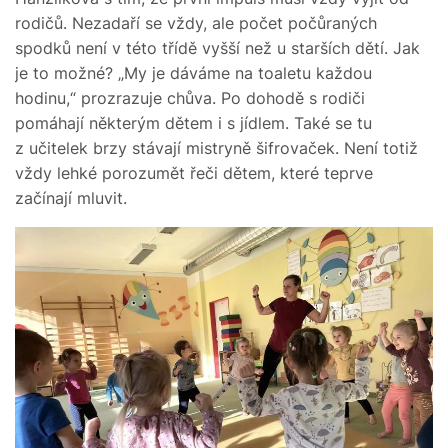
rodičů. Nezadaří se vždy, ale počet počůraných
spodků není v této třídě vyšší než u starších dětí. Jak
je to možné? „My je dáváme na toaletu každou
hodinu,“ prozrazuje chůva. Po dohodě s rodiči
pomáhají některým dětem i s jídlem. Také se tu
z učitelek brzy stávají mistryně šifrovaček. Není totiž
vždy lehké porozumět řeči dětem, které teprve
začínají mluvit.