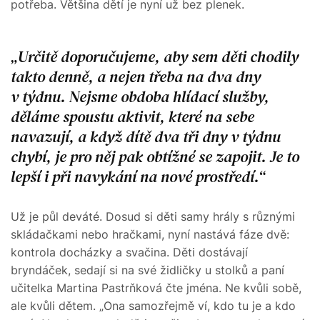
potřeba. Většina dětí je nyní už bez plenek.
Určitě doporučujeme, aby sem děti chodily
takto denně, a nejen třeba na dva dny
v týdnu. Nejsme obdoba hlídací služby,
děláme spoustu aktivit, které na sebe
navazují, a když dítě dva tři dny v týdnu
chybí, je pro něj pak obtížné se zapojit. Je to
lepší i při navykání na nové prostředí.
Už je půl deváté. Dosud si děti samy hrály s různými
skládačkami nebo hračkami, nyní nastává fáze dvě:
kontrola docházky a svačina. Děti dostávají
bryndáček, sedají si na své židličky u stolků a paní
učitelka Martina Pastrňková čte jména. Ne kvůli sobě,
ale kvůli dětem. „Ona samozřejmě ví, kdo tu je a kdo