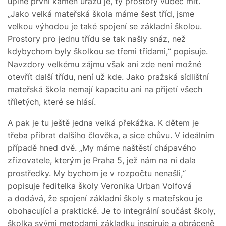
úplně první kámen úrazu je, ty prostory vůbec mít.
„Jako velká mateřská škola máme šest tříd, jsme
velkou výhodou je také spojení se základní školou.
Prostory pro jednu třídu se tak našly snáz, než
kdybychom byly školkou se třemi třídami,“ popisuje.
Navzdory velkému zájmu však ani zde není možné
otevřít další třídu, není už kde. Jako pražská sídlištní
mateřská škola nemají kapacitu ani na přijetí všech
tříletých, které se hlásí.
A pak je tu ještě jedna velká překážka. K dětem je
třeba přibrat dalšího člověka, a sice chůvu. V ideálním
případě hned dvě. „My máme naštěstí chápavého
zřizovatele, kterým je Praha 5, jež nám na ni dala
prostředky. My bychom je v rozpočtu nenašli,“
popisuje ředitelka školy Veronika Urban Volfová
a dodává, že spojení základní školy s mateřskou je
obohacující a praktické. Je to integrální součást školy,
školka svými metodami základku inspiruje a obráceně