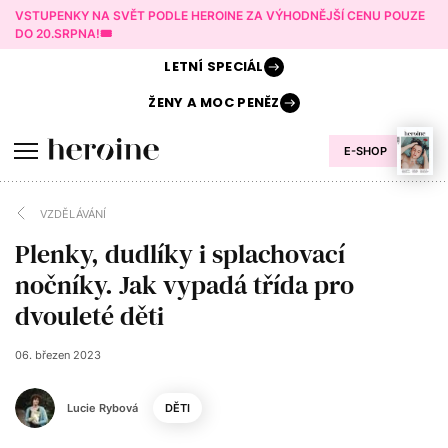
VSTUPENKY NA SVĚT PODLE HEROINE ZA VÝHODNĚJŠÍ CENU POUZE
DO 20.SRPNA!🎟️
LETNÍ
SPECIÁL
ŽENY A
MOC PENĚZ
E-SHOP
VZDĚLÁVÁNÍ
Plenky, dudlíky i splachovací
nočníky. Jak vypadá třída pro
dvouleté děti
06. březen 2023
Lucie Rybová
DĚTI