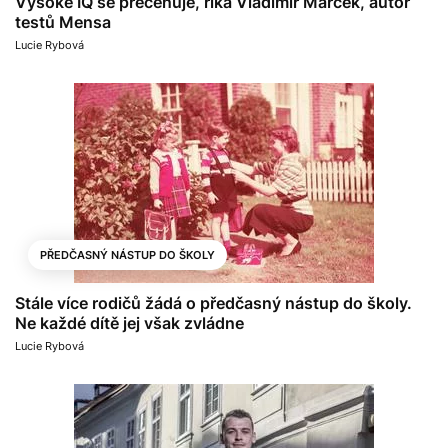
Vysoké IQ se přeceňuje, říká Vladimír Marček, autor
testů Mensa
Lucie Rybová
PŘEDČASNÝ NÁSTUP DO ŠKOLY
Stále více rodičů žádá o předčasný nástup do školy.
Ne každé dítě jej však zvládne
Lucie Rybová