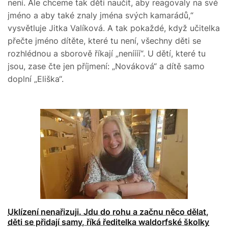
není. Ale chceme tak děti naučit, aby reagovaly na své
jméno a aby také znaly jména svých kamarádů,“
vysvětluje Jitka Valíková. A tak pokaždé, když učitelka
přečte jméno dítěte, které tu není, všechny děti se
rozhlédnou a sborově říkají „neníííí“. U dětí, které tu
jsou, zase čte jen příjmení: „Nováková“ a dítě samo
doplní „Eliška“.
Uklízení nenařizuji. Jdu do rohu a začnu něco dělat,
děti se přidají samy, říká ředitelka waldorfské školky