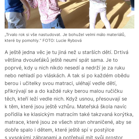
„Trvalo rok si vše nastudovat. Je bohužel velmi málo materiálů,
které by pomohly.“ FOTO: Lucie Rybová
A ještě jedna věc je tu jiná než u starších dětí. Drtivá
většina dvouleťáků ještě neumí spát sama. Je to
poprvé, kdy u nich nikdo nesedí a nedrží je za ruku
nebo nehladí po vláskách. A tak si po každém obědu
berou i učitelky svou matraci, uléhají vedle dětí,
přikrývají se a do každé ruky berou malou ručičku
těch, kteří leží vedle nich. Když usnou, přesouvají se
k těm, které jsou ještě vzhůru. Mateřská škola navíc
pořídila ke klasickým matracím také takzvaná korýtka,
matrace, které jsou ze všech stran ohraničené, aby se
dobře spalo i dětem, které ještě spí v postýlce
s vysokými zábranami a potřebují mít svůj prostor