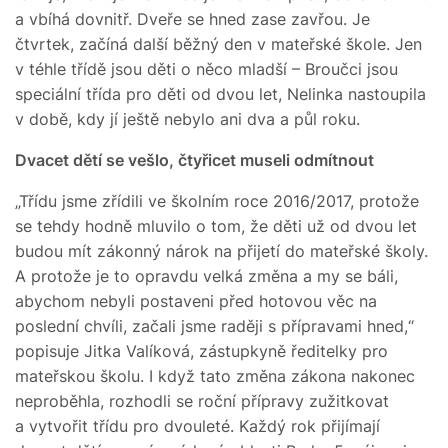
a vbíhá dovnitř. Dveře se hned zase zavřou. Je
čtvrtek, začíná další běžný den v mateřské škole. Jen
v téhle třídě jsou děti o něco mladší – Broučci jsou
speciální třída pro děti od dvou let, Nelinka nastoupila
v době, kdy jí ještě nebylo ani dva a půl roku.
Dvacet dětí se vešlo, čtyřicet museli odmítnout
„Třídu jsme zřídili ve školním roce 2016/2017, protože
se tehdy hodně mluvilo o tom, že děti už od dvou let
budou mít zákonný nárok na přijetí do mateřské školy.
A protože je to opravdu velká změna a my se báli,
abychom nebyli postaveni před hotovou věc na
poslední chvíli, začali jsme raději s přípravami hned,“
popisuje Jitka Valíková, zástupkyně ředitelky pro
mateřskou školu. I když tato změna zákona nakonec
neproběhla, rozhodli se roční přípravy zužitkovat
a vytvořit třídu pro dvouleté. Každý rok přijímají