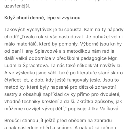
uzavřenější.
Když chodí denně, lépe si zvyknou
Takových vychytávek je tu spousta. Kam na ty nápady
chodí? „Trvalo rok si vše nastudovat. Je bohužel velmi
málo materiálů, které by pomohly. Výborné jsou knihy
od paní Hany Splavcové a s metodikou nám radila
další velká odbornice v předškolní pedagogice Mgr.
Ludmila Šprachtová. Ta nás také několikrát navštívila.
A ve výsledku jsme sáhli také po literatuře staré skoro
čtyřicet let, z dob, kdy ještě fungovaly jesle. Jsou to
metodiky, které byly napsané pro dětské zdravotní
sestry a obsahují například cviky přímo pro dvouleté,
vhodné techniky kreslení a další. Zkrátka způsoby, jak
můžeme rozvíjet vývoj dětí,“ popisuje Jitka Valíková.
Broučci stihnou jít ještě před obědem na zahradu
a pak následuje oběd a spánek. A pak už si začnou